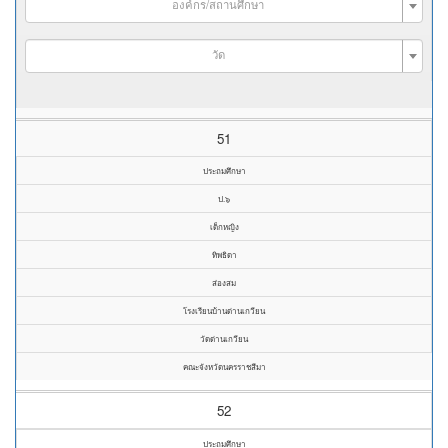
องค์กร/สถานศึกษา
วัด
51
ประถมศึกษา
ป.๖
เด็กหญิง
ทิพธิดา
ส่องสม
โรงเรียนบ้านด่านเกวียน
วัดด่านเกวียน
คณะจังหวัดนครราชสีมา
52
ประถมศึกษา