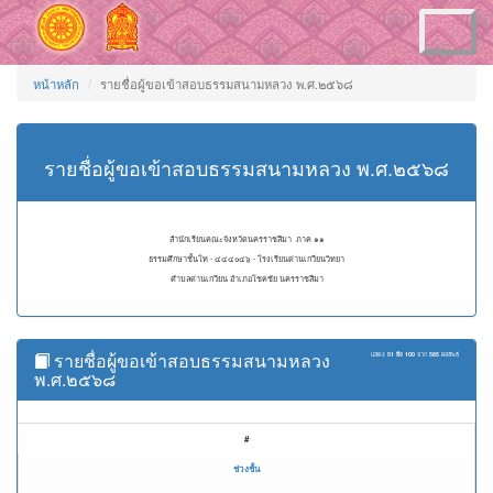
Toggle
navigation
หน้าหลัก
รายชื่อผู้ขอเข้าสอบธรรมสนามหลวง พ.ศ.๒๕๖๘
รายชื่อผู้ขอเข้าสอบธรรมสนามหลวง พ.ศ.๒๕๖๘
สำนักเรียนคณะจังหวัดนครราชสีมา ภาค ๑๑
ธรรมศึกษาชั้นโท - ๔๔๔๐๔๖ - โรงเรียนด่านเกวียนวิทยา
ตำบลด่านเกวียน อำเภอโชคชัย นครราชสีมา
รายชื่อผู้ขอเข้าสอบธรรมสนามหลวง
แสดง
51 ถึง 100
จาก
585
ผลลัพธ์
พ.ศ.๒๕๖๘
#
ช่วงชั้น