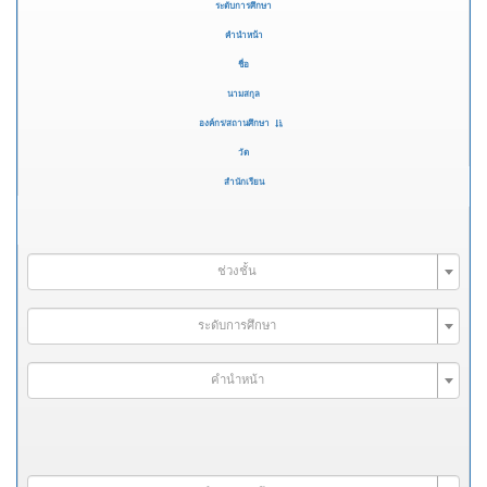
ระดับการศึกษา
คำนำหน้า
ชื่อ
นามสกุล
องค์กร/สถานศึกษา
วัด
สำนักเรียน
ช่วงชั้น
ระดับการศึกษา
คำนำหน้า