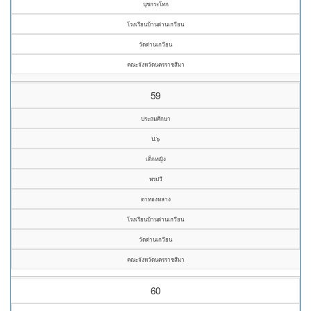
นุชกระโทก
โรงเรียนบ้านด่านเกวียน
วัดด่านเกวียน
คณะจังหวัดนครราชสีมา
59
ประถมศึกษา
ป.๖
เด็กหญิง
พรปวี
ดาทองหลาง
โรงเรียนบ้านด่านเกวียน
วัดด่านเกวียน
คณะจังหวัดนครราชสีมา
60