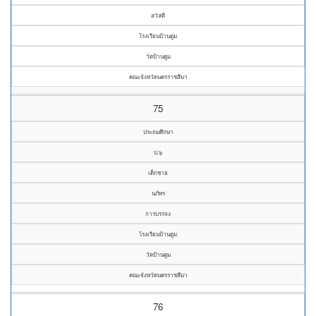
สวัสดี
โรงเรียนบ้านตูม
วัดบ้านตูม
คณะจังหวัดนครราชสีมา
75
ประถมศึกษา
ป.๖
เด็กชาย
นภัทร
การบรรจง
โรงเรียนบ้านตูม
วัดบ้านตูม
คณะจังหวัดนครราชสีมา
76