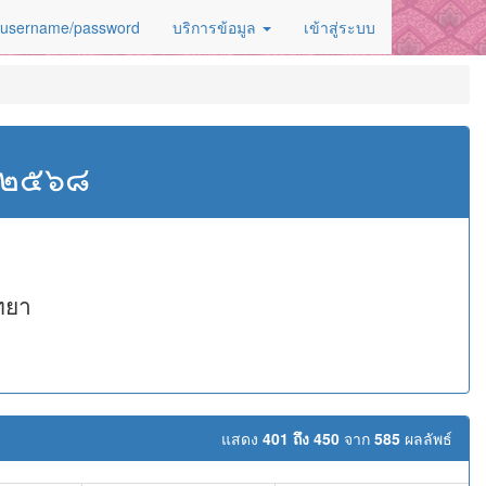
 username/password
บริการข้อมูล
เข้าสู่ระบบ
ศ.๒๕๖๘
ทยา
แสดง
401 ถึง 450
จาก
585
ผลลัพธ์