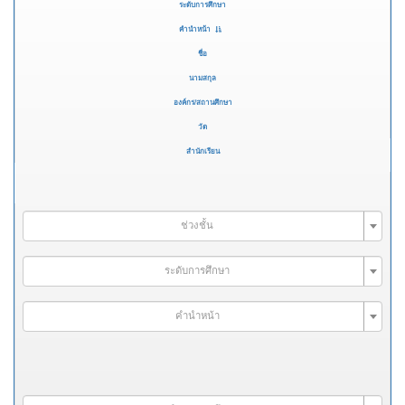
ระดับการศึกษา
คำนำหน้า
ชื่อ
นามสกุล
องค์กร/สถานศึกษา
วัด
สำนักเรียน
ช่วงชั้น
ระดับการศึกษา
คำนำหน้า