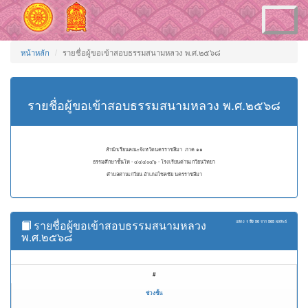
Toggle
navigation
หน้าหลัก
รายชื่อผู้ขอเข้าสอบธรรมสนามหลวง พ.ศ.๒๕๖๘
รายชื่อผู้ขอเข้าสอบธรรมสนามหลวง พ.ศ.๒๕๖๘
สำนักเรียนคณะจังหวัดนครราชสีมา ภาค ๑๑
ธรรมศึกษาชั้นโท - ๔๔๔๐๔๖ - โรงเรียนด่านเกวียนวิทยา
ตำบลด่านเกวียน อำเภอโชคชัย นครราชสีมา
รายชื่อผู้ขอเข้าสอบธรรมสนามหลวง
แสดง
1 ถึง 50
จาก
585
ผลลัพธ์
พ.ศ.๒๕๖๘
#
ช่วงชั้น