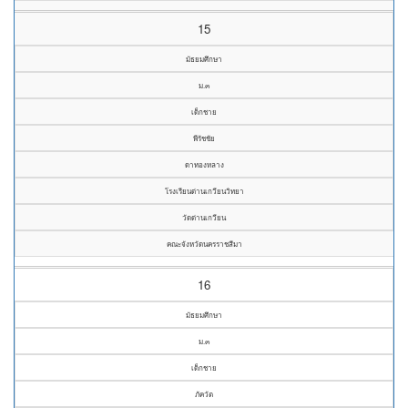
15
มัธยมศึกษา
ม.๓
เด็กชาย
พีรัชชัย
ดาทองหลาง
โรงเรียนด่านเกวียนวิทยา
วัดด่านเกวียน
คณะจังหวัดนครราชสีมา
16
มัธยมศึกษา
ม.๓
เด็กชาย
ภัควัต