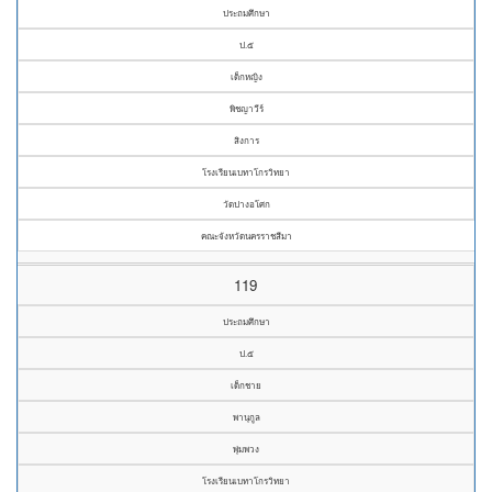
ประถมศึกษา
ป.๕
เด็กหญิง
พิชญาวีร์
สิงการ
โรงเรียนเบทาโกรวิทยา
วัดปางอโศก
คณะจังหวัดนครราชสีมา
119
ประถมศึกษา
ป.๕
เด็กชาย
พานุกูล
พุ่มพวง
โรงเรียนเบทาโกรวิทยา