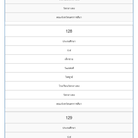
วัดกลางดง
คณะจังหวัดนครราชสีมา
128
ประถมศึกษา
ป.๕
เด็กชาย
วัฒนพงศ์
ไพฑูรย์
โรงเรียนวัดกลางดง
วัดกลางดง
คณะจังหวัดนครราชสีมา
129
ประถมศึกษา
ป.๕