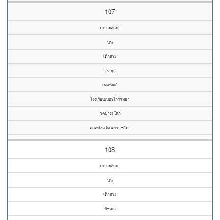
107
ประถมศึกษา
ป.๖
เด็กชาย
วรายุส
เนตรทิพย์
โรงเรียนเบทาโกรวิทยา
วัดปางอโศก
คณะจังหวัดนครราชสีมา
108
ประถมศึกษา
ป.๖
เด็กชาย
พัชรพล