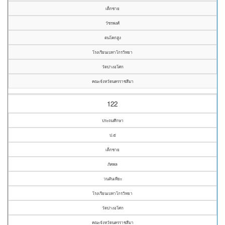
เด็กชาย
วัชรพงศ์
ตนโคกสูง
โรงเรียนเบทาโกรวิทยา
วัดปางอโศก
คณะจังหวัดนครราชสีมา
122
ประถมศึกษา
ป.๕
เด็กชาย
ภัคพล
วนสันเทียะ
โรงเรียนเบทาโกรวิทยา
วัดปางอโศก
คณะจังหวัดนครราชสีมา