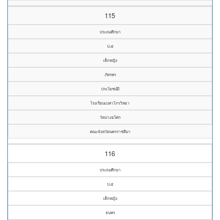
115
ประถมศึกษา
ป.๕
เด็กหญิง
ภัทรพร
ประโยชน์มี
โรงเรียนเบทาโกรวิทยา
วัดปางอโศก
คณะจังหวัดนครราชสีมา
116
ประถมศึกษา
ป.๕
เด็กหญิง
ธนพร