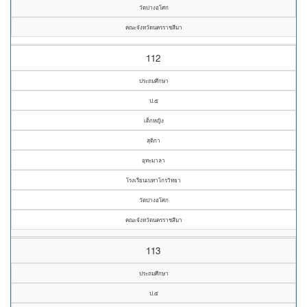
วัดปางอโศก
คณะจังหวัดนครราชสีมา
112
ประถมศึกษา
ป.๕
เด็กหญิง
สุติกา
อุทะมาลา
โรงเรียนเบทาโกรวิทยา
วัดปางอโศก
คณะจังหวัดนครราชสีมา
113
ประถมศึกษา
ป.๕