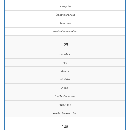
สนิทสูงเนิน
โรงเรียนวัดกลางดง
วัดกลางดง
คณะจังหวัดนครราชสีมา
125
ประถมศึกษา
ป.๖
เด็กชาย
ศรัณย์ภัทร
มาพิทักษ์
โรงเรียนวัดกลางดง
วัดกลางดง
คณะจังหวัดนครราชสีมา
126