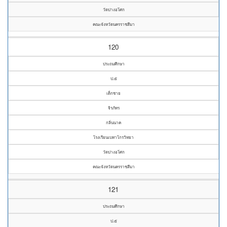
วัดปางอโศก
คณะจังหวัดนครราชสีมา
120
ประถมศึกษา
ป.๕
เด็กชาย
จิรภัทร
กลิ่นนาค
โรงเรียนเบทาโกรวิทยา
วัดปางอโศก
คณะจังหวัดนครราชสีมา
121
ประถมศึกษา
ป.๕