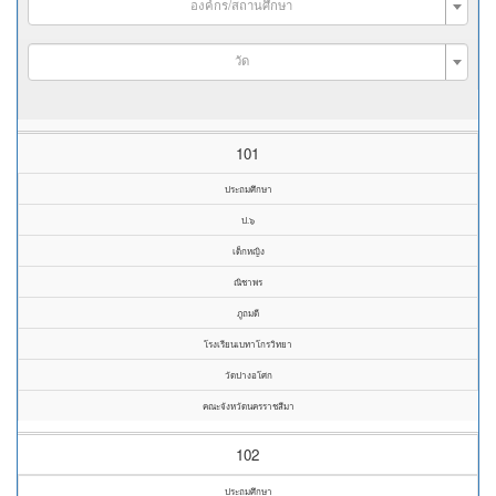
องค์กร/สถานศึกษา
วัด
101
ประถมศึกษา
ป.๖
เด็กหญิง
ณิชาพร
ภูถมดี
โรงเรียนเบทาโกรวิทยา
วัดปางอโศก
คณะจังหวัดนครราชสีมา
102
ประถมศึกษา