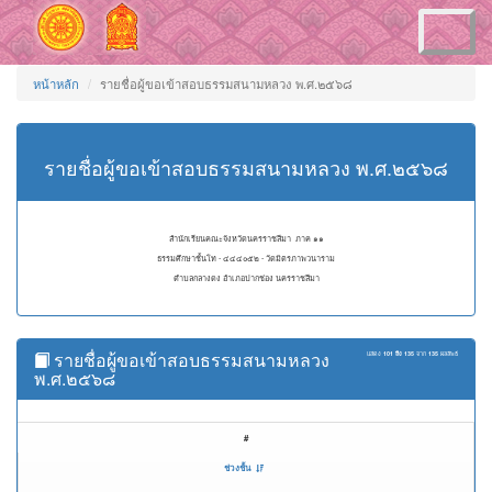
Toggle
navigation
หน้าหลัก
รายชื่อผู้ขอเข้าสอบธรรมสนามหลวง พ.ศ.๒๕๖๘
รายชื่อผู้ขอเข้าสอบธรรมสนามหลวง พ.ศ.๒๕๖๘
สำนักเรียนคณะจังหวัดนครราชสีมา ภาค ๑๑
ธรรมศึกษาชั้นโท - ๔๔๔๐๕๒ - วัดมิตรภาพวนาราม
ตำบลกลางดง อำเภอปากช่อง นครราชสีมา
รายชื่อผู้ขอเข้าสอบธรรมสนามหลวง
แสดง
101 ถึง 135
จาก
135
ผลลัพธ์
พ.ศ.๒๕๖๘
#
ช่วงชั้น