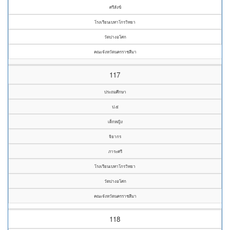
ศรีสังข์
โรงเรียนเบทาโกรวิทยา
วัดปางอโศก
คณะจังหวัดนครราชสีมา
117
ประถมศึกษา
ป.๕
เด็กหญิง
จิยากร
ภาระศรี
โรงเรียนเบทาโกรวิทยา
วัดปางอโศก
คณะจังหวัดนครราชสีมา
118