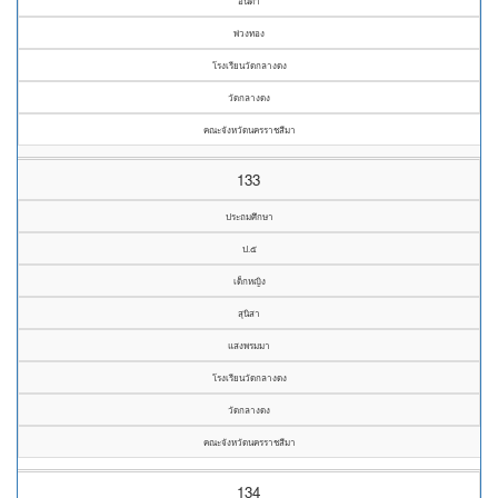
อันดา
พ่วงทอง
โรงเรียนวัดกลางดง
วัดกลางดง
คณะจังหวัดนครราชสีมา
133
ประถมศึกษา
ป.๕
เด็กหญิง
สุนิสา
แสงพรมมา
โรงเรียนวัดกลางดง
วัดกลางดง
คณะจังหวัดนครราชสีมา
134