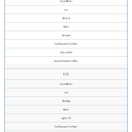
ประถมศึกษา
ป.๖
เด็กชาย
นิธิกร
นิลาบุตร
โรงเรียนเบทาโกรวิทยา
วัดปางอโศก
คณะจังหวัดนครราชสีมา
111
ประถมศึกษา
ป.๕
เด็กหญิง
พัดชา
อยู่ชาวไร่
โรงเรียนเบทาโกรวิทยา