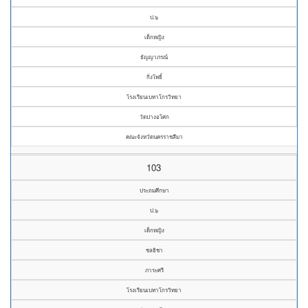
ป.๖
เด็กหญิง
ธัญญาภรณ์
กิ่งโพธิ์
โรงเรียนเบทาโกรวิทยา
วัดปางอโศก
คณะจังหวัดนครราชสีมา
103
ประถมศึกษา
ป.๖
เด็กหญิง
ชลธิชา
ภาระศรี
โรงเรียนเบทาโกรวิทยา