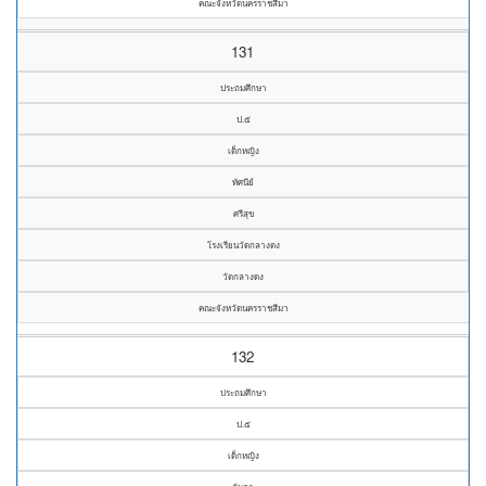
คณะจังหวัดนครราชสีมา
131
ประถมศึกษา
ป.๕
เด็กหญิง
ทัศนีย์
ศรีสุข
โรงเรียนวัดกลางดง
วัดกลางดง
คณะจังหวัดนครราชสีมา
132
ประถมศึกษา
ป.๕
เด็กหญิง