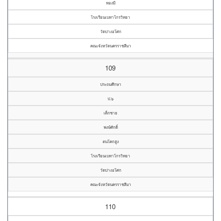
ทองมี
โรงเรียนเบทาโกรวิทยา
วัดปางอโศก
คณะจังหวัดนครราชสีมา
109
ประถมศึกษา
ป.๖
เด็กชาย
พงษ์ศักดิ์
ตนโคกสูง
โรงเรียนเบทาโกรวิทยา
วัดปางอโศก
คณะจังหวัดนครราชสีมา
110