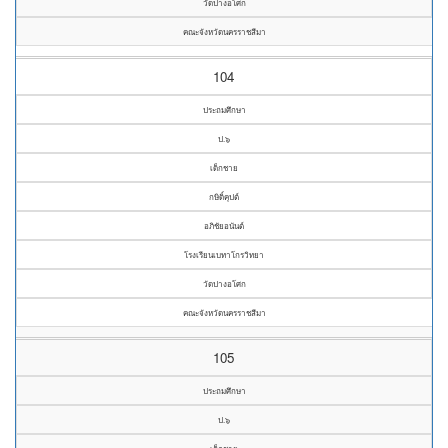
วัดปางอโศก
คณะจังหวัดนครราชสีมา
104
ประถมศึกษา
ป.๖
เด็กชาย
กษิดิ์คุปต์
อภิชัยอนันต์
โรงเรียนเบทาโกรวิทยา
วัดปางอโศก
คณะจังหวัดนครราชสีมา
105
ประถมศึกษา
ป.๖