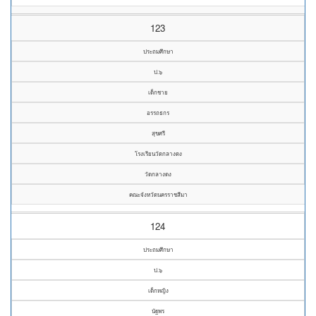
123
ประถมศึกษา
ป.๖
เด็กชาย
อรรถธกร
สุขศรี
โรงเรียนวัดกลางดง
วัดกลางดง
คณะจังหวัดนครราชสีมา
124
ประถมศึกษา
ป.๖
เด็กหญิง
นัฐพร