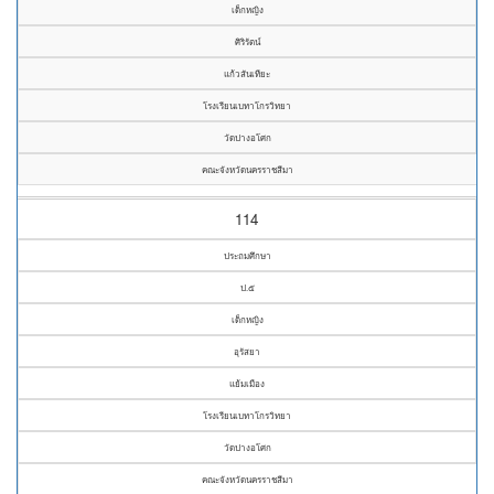
เด็กหญิง
ศิริรัตน์
แก้วสันเทียะ
โรงเรียนเบทาโกรวิทยา
วัดปางอโศก
คณะจังหวัดนครราชสีมา
114
ประถมศึกษา
ป.๕
เด็กหญิง
อุรัสยา
แย้มเมือง
โรงเรียนเบทาโกรวิทยา
วัดปางอโศก
คณะจังหวัดนครราชสีมา