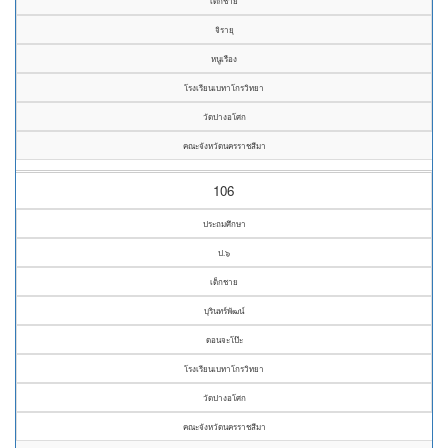
เด็กชาย
จิรายุ
หนูเรือง
โรงเรียนเบทาโกรวิทยา
วัดปางอโศก
คณะจังหวัดนครราชสีมา
106
ประถมศึกษา
ป.๖
เด็กชาย
บุรินทร์พัฒน์
ดอนจะโป๊ะ
โรงเรียนเบทาโกรวิทยา
วัดปางอโศก
คณะจังหวัดนครราชสีมา