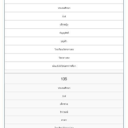
ประถมศึกษา
ป.๕
เด็กหญิง
กัญญพัชร์
บุญคำ
โรงเรียนวัดกลางดง
วัดกลางดง
คณะจังหวัดนครราชสีมา
135
ประถมศึกษา
ป.๕
เด็กชาย
จิราพงษ์
สาตา
โรงเรียนวัดกลางดง