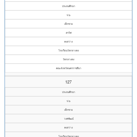
ประถมศึกษา
ป.๖
เด็กชาย
สรวิศ
คงสว่าง
โรงเรียนวัดกลางดง
วัดกลางดง
คณะจังหวัดนครราชสีมา
127
ประถมศึกษา
ป.๖
เด็กชาย
วงศพัฒน์
คงสว่าง
โรงเรียนวัดกลางดง