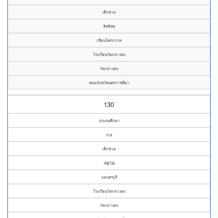
เด็กชาย
สิทธิพล
เขียนโคกกรวด
โรงเรียนวัดกลางดง
วัดกลางดง
คณะจังหวัดนครราชสีมา
130
ประถมศึกษา
ป.๕
เด็กชาย
ณัฐวัฒิ
แอบครบุรี
โรงเรียนวัดกลางดง
วัดกลางดง