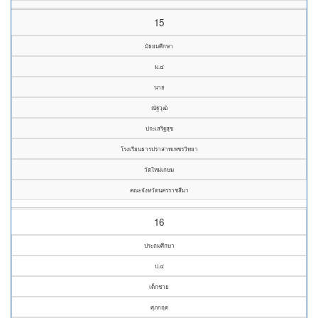
15
มัธยมศึกษา
ม.๔
นาย
ณัฐวุฒิ
ประเสริฐสุข
โรงเรียนธารปราสาทเพชรวิทยา
วัดใหม่เกษม
คณะจังหวัดนครราชสีมา
16
ประถมศึกษา
ป.๔
เด็กชาย
ศุภกฤต