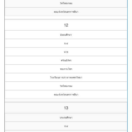
วัดใหม่เกษม
คณะจังหวัดนครราชสีมา
12
มัธยมศึกษา
ม.๔
นาย
ศรัณย์ภัทร
ทองกระโทก
โรงเรียนธารปราสาทเพชรวิทยา
วัดใหม่เกษม
คณะจังหวัดนครราชสีมา
13
ประถมศึกษา
ป.๔