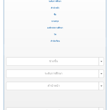
ระดับการศึกษา
คำนำหน้า
ชื่อ
นามสกุล
องค์กร/สถานศึกษา
วัด
สำนักเรียน
ช่วงชั้น
ระดับการศึกษา
คำนำหน้า