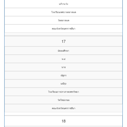
แก้วระวัง
โรงเรียนเทศบาลตลาดแค
วัดตลาดแค
คณะจังหวัดนครราชสีมา
17
มัธยมศึกษา
ม.๔
นาย
ณัฐกร
มณีรุ่ง
โรงเรียนธารปราสาทเพชรวิทยา
วัดใหม่เกษม
คณะจังหวัดนครราชสีมา
18