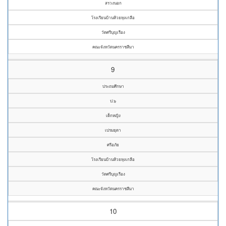
สรวงนอก
โรงเรียนบ้านห้วยหุงเกลือ
วัดศรีบุญเรือง
คณะจังหวัดนครราชสีมา
9
ประถมศึกษา
ป.๖
เด็กหญิง
เปรมยุดา
ศรีอภัย
โรงเรียนบ้านห้วยหุงเกลือ
วัดศรีบุญเรือง
คณะจังหวัดนครราชสีมา
10