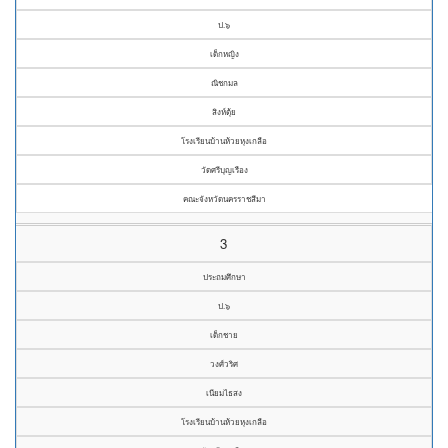
ป.๖
เด็กหญิง
ณิชกมล
สิงห์ตุ้ย
โรงเรียนบ้านห้วยหุงเกลือ
วัดศรีบุญเรือง
คณะจังหวัดนครราชสีมา
3
ประถมศึกษา
ป.๖
เด็กชาย
วงศ์วริศ
เนียมไธสง
โรงเรียนบ้านห้วยหุงเกลือ