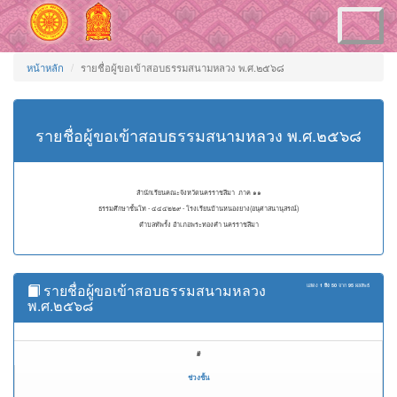
Toggle
navigation
หน้าหลัก
รายชื่อผู้ขอเข้าสอบธรรมสนามหลวง พ.ศ.๒๕๖๘
รายชื่อผู้ขอเข้าสอบธรรมสนามหลวง พ.ศ.๒๕๖๘
สำนักเรียนคณะจังหวัดนครราชสีมา ภาค ๑๑
ธรรมศึกษาชั้นโท - ๔๔๔๒๒๙ - โรงเรียนบ้านหนองยาง(อนุศาสนานุสรณ์)
ตำบลทัพรั้ง อำเภอพระทองคำ นครราชสีมา
รายชื่อผู้ขอเข้าสอบธรรมสนามหลวง
แสดง
1 ถึง 50
จาก
95
ผลลัพธ์
พ.ศ.๒๕๖๘
#
ช่วงชั้น