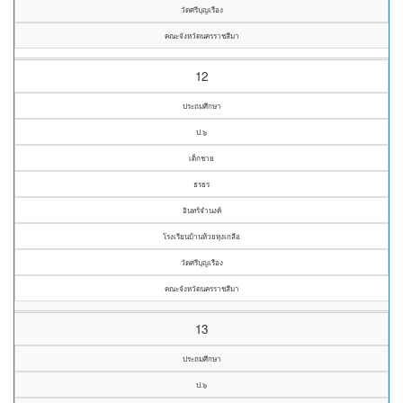
วัดศรีบุญเรือง
คณะจังหวัดนครราชสีมา
12
ประถมศึกษา
ป.๖
เด็กชาย
ธรธร
อินทร์จำนงค์
โรงเรียนบ้านห้วยหุงเกลือ
วัดศรีบุญเรือง
คณะจังหวัดนครราชสีมา
13
ประถมศึกษา
ป.๖