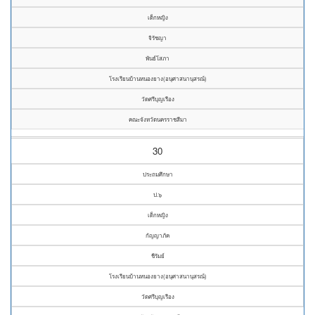
เด็กหญิง
จิรัชญา
พันธ์โสภา
โรงเรียนบ้านหนองยาง(อนุศาสนานุสรณ์)
วัดศรีบุญเรือง
คณะจังหวัดนครราชสีมา
30
ประถมศึกษา
ป.๖
เด็กหญิง
กัญญาภัค
ชีรัมย์
โรงเรียนบ้านหนองยาง(อนุศาสนานุสรณ์)
วัดศรีบุญเรือง