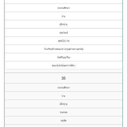
ประถมศึกษา
ป.๖
เด็กชาย
ปุณวัฒน์
พุทธโอวาท
โรงเรียนบ้านหนองยาง(อนุศาสนานุสรณ์)
วัดศรีบุญเรือง
คณะจังหวัดนครราชสีมา
35
ประถมศึกษา
ป.๖
เด็กชาย
ธนกฤต
นฤทัต