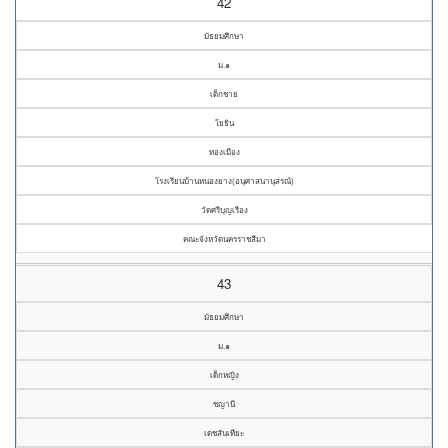
42
มัธยมศึกษา
ม.๑
เด็กชาย
โยธิน
ทองเมือง
โรงเรียนบ้านหนองยาง(อนุศาสนานุสรณ์)
วัดศรีบุญเรือง
คณะจังหวัดนครราชสีมา
43
มัธยมศึกษา
ม.๑
เด็กหญิง
ชญานี
เดชสันเทียะ