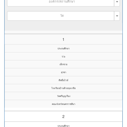
องค์กร/สถานศึกษา
วัด
1
ประถมศึกษา
ป.๖
เด็กชาย
สุรชา
ดีหมื่นไวย์
โรงเรียนบ้านห้วยหุงเกลือ
วัดศรีบุญเรือง
คณะจังหวัดนครราชสีมา
2
ประถมศึกษา