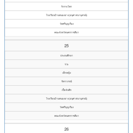
รักกระโทก
โรงเรียนบ้านหนองยาง(อนุศาสนานุสรณ์)
วัดศรีบุญเรือง
คณะจังหวัดนครราชสีมา
25
ประถมศึกษา
ป.๖
เด็กหญิง
จิตราภรณ์
เปี้ยจันทึก
โรงเรียนบ้านหนองยาง(อนุศาสนานุสรณ์)
วัดศรีบุญเรือง
คณะจังหวัดนครราชสีมา
26