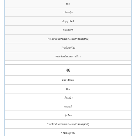
ม.๑
เด็กหญิง
กัญญารัตน์
สอนอินทร์
โรงเรียนบ้านหนองยาง(อนุศาสนานุสรณ์)
วัดศรีบุญเรือง
คณะจังหวัดนครราชสีมา
46
มัธยมศึกษา
ม.๑
เด็กหญิง
เกษมณี
รุ่งเรือง
โรงเรียนบ้านหนองยาง(อนุศาสนานุสรณ์)
วัดศรีบุญเรือง