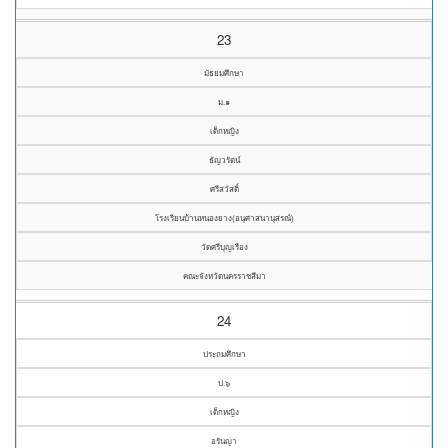
23
มัธยมศึกษา
ม.๑
เด็กหญิง
ธัญวรัตน์
ศรีสวัสดิ์
โรงเรียนบ้านหนองยาง(อนุศาสนานุสรณ์)
วัดศรีบุญเรือง
คณะจังหวัดนครราชสีมา
24
ประถมศึกษา
ป.๖
เด็กหญิง
อรันญา