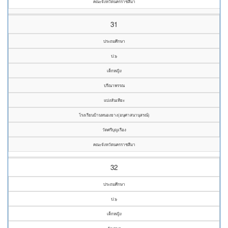
คณะจังหวัดนครราชสีมา
31
ประถมศึกษา
ป.๖
เด็กหญิง
ปรีณาพรรณ
แบ่งสันเทียะ
โรงเรียนบ้านหนองยาง(อนุศาสนานุสรณ์)
วัดศรีบุญเรือง
คณะจังหวัดนครราชสีมา
32
ประถมศึกษา
ป.๖
เด็กหญิง