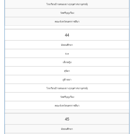
โรงเรียนบ้านหนองยาง(อนุศาสนานุสรณ์)
วัดศรีบุญเรือง
คณะจังหวัดนครราชสีมา
44
มัธยมศึกษา
ม.๑
เด็กหญิง
สุนิษา
ภูต้ายผา
โรงเรียนบ้านหนองยาง(อนุศาสนานุสรณ์)
วัดศรีบุญเรือง
คณะจังหวัดนครราชสีมา
45
มัธยมศึกษา