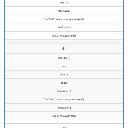
มิ่งขวัญ
ทองสันเทียะ
โรงเรียนบ้านหนองยาง(อนุศาสนานุสรณ์)
วัดศรีบุญเรือง
คณะจังหวัดนครราชสีมา
41
มัธยมศึกษา
ม.๑
เด็กชาย
สิทธิชัย
วัดมิ่งพระเนาว์
โรงเรียนบ้านหนองยาง(อนุศาสนานุสรณ์)
วัดศรีบุญเรือง
คณะจังหวัดนครราชสีมา