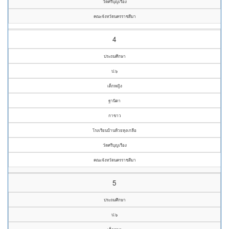
วัดศรีบุญเรือง
คณะจังหวัดนครราชสีมา
4
ประถมศึกษา
ป.๖
เด็กหญิง
ฐานิดา
กาขาว
โรงเรียนบ้านห้วยหุงเกลือ
วัดศรีบุญเรือง
คณะจังหวัดนครราชสีมา
5
ประถมศึกษา
ป.๖