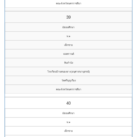
คณะจังหวัดนครราชสีมา
39
มัธยมศึกษา
ม.๑
เด็กชาย
มนทกานต์
หินกำปัง
โรงเรียนบ้านหนองยาง(อนุศาสนานุสรณ์)
วัดศรีบุญเรือง
คณะจังหวัดนครราชสีมา
40
มัธยมศึกษา
ม.๑
เด็กชาย