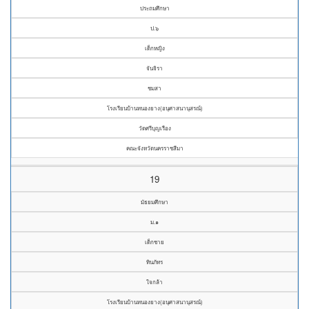
ประถมศึกษา
ป.๖
เด็กหญิง
จันจิรา
ชมสา
โรงเรียนบ้านหนองยาง(อนุศาสนานุสรณ์)
วัดศรีบุญเรือง
คณะจังหวัดนครราชสีมา
19
มัธยมศึกษา
ม.๑
เด็กชาย
ทินภัทร
ใจกล้า
โรงเรียนบ้านหนองยาง(อนุศาสนานุสรณ์)