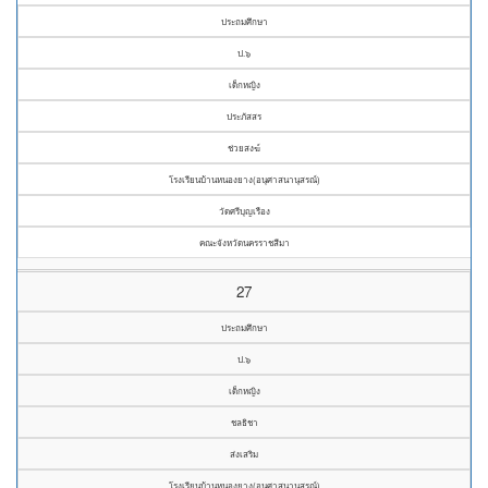
ประถมศึกษา
ป.๖
เด็กหญิง
ประภัสสร
ช่วยสงฆ์
โรงเรียนบ้านหนองยาง(อนุศาสนานุสรณ์)
วัดศรีบุญเรือง
คณะจังหวัดนครราชสีมา
27
ประถมศึกษา
ป.๖
เด็กหญิง
ชลธิชา
ส่งเสริม
โรงเรียนบ้านหนองยาง(อนุศาสนานุสรณ์)