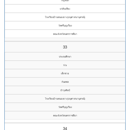
กัญชนก
แร่สันเทียะ
โรงเรียนบ้านหนองยาง(อนุศาสนานุสรณ์)
วัดศรีบุญเรือง
คณะจังหวัดนครราชสีมา
33
ประถมศึกษา
ป.๖
เด็กชาย
กันตพล
บำรุงศิลป์
โรงเรียนบ้านหนองยาง(อนุศาสนานุสรณ์)
วัดศรีบุญเรือง
คณะจังหวัดนครราชสีมา
34