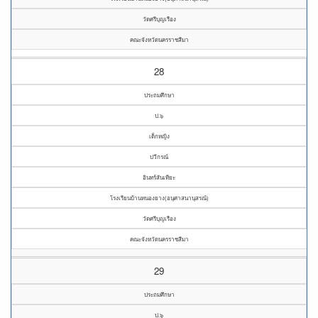
วัดศรีบุญเรือง
คณะจังหวัดนครราชสีมา
28
ประถมศึกษา
ป.๖
เด็กหญิง
ปวีกรณ์
อินทร์สันเทียะ
โรงเรียนบ้านหนองยาง(อนุศาสนานุสรณ์)
วัดศรีบุญเรือง
คณะจังหวัดนครราชสีมา
29
ประถมศึกษา
ป.๖