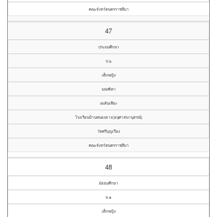
คณะจังหวัดนครราชสีมา
47
ประถมศึกษา
ป.๖
เด็กหญิง
มณฑิตา
งมสันเทียะ
โรงเรียนบ้านหนองยาง(อนุศาสนานุสรณ์)
วัดศรีบุญเรือง
คณะจังหวัดนครราชสีมา
48
มัธยมศึกษา
ม.๑
เด็กหญิง