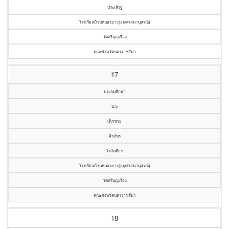
ประเสิรฐ
โรงเรียนบ้านหนองยาง(อนุศาสนานุสรณ์)
วัดศรีบุญเรือง
คณะจังหวัดนครราชสีมา
17
ประถมศึกษา
ป.๖
เด็กชาย
สิรภัทร
โงสันทียะ
โรงเรียนบ้านหนองยาง(อนุศาสนานุสรณ์)
วัดศรีบุญเรือง
คณะจังหวัดนครราชสีมา
18