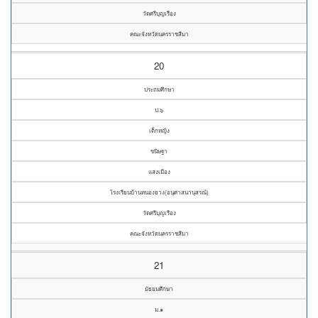
วัดศรีบุญเรือง
คณะจังหวัดนครราชสีมา
20
ประถมศึกษา
ป.๖
เด็กหญิง
ขนิษฐา
แสงเมือง
โรงเรียนบ้านหนองยาง(อนุศาสนานุสรณ์)
วัดศรีบุญเรือง
คณะจังหวัดนครราชสีมา
21
มัธยมศึกษา
ม.๑