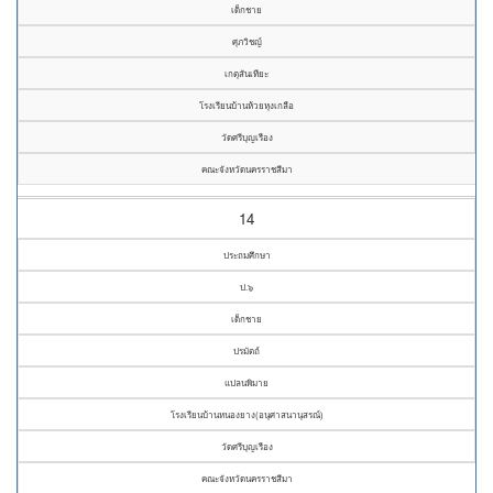
เด็กชาย
ศุภวิชญ์
เกตุสันเทียะ
โรงเรียนบ้านห้วยหุงเกลือ
วัดศรีบุญเรือง
คณะจังหวัดนครราชสีมา
14
ประถมศึกษา
ป.๖
เด็กชาย
ปรมัตถ์
แปลนพิมาย
โรงเรียนบ้านหนองยาง(อนุศาสนานุสรณ์)
วัดศรีบุญเรือง
คณะจังหวัดนครราชสีมา