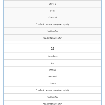
เด็กชาย
ภาคิน
สิ่งประสงค์
โรงเรียนบ้านหนองยาง(อนุศาสนานุสรณ์)
วัดศรีบุญเรือง
คณะจังหวัดนครราชสีมา
22
ประถมศึกษา
ป.๖
เด็กหญิง
พิทยารัตน์
บัวหอม
โรงเรียนบ้านหนองยาง(อนุศาสนานุสรณ์)
วัดศรีบุญเรือง
คณะจังหวัดนครราชสีมา