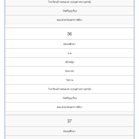
โรงเรียนบ้านหนองยาง(อนุศาสนานุสรณ์)
วัดศรีบุญเรือง
คณะจังหวัดนครราชสีมา
36
มัธยมศึกษา
ม.๑
เด็กหญิง
รัตนาพร
ไพราม
โรงเรียนบ้านหนองยาง(อนุศาสนานุสรณ์)
วัดศรีบุญเรือง
คณะจังหวัดนครราชสีมา
37
มัธยมศึกษา