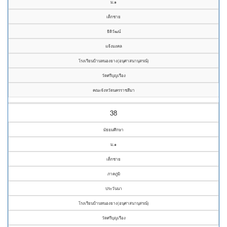
ม.๑
เด็กชาย
ธิติวัฒน์
แจ้งมงคล
โรงเรียนบ้านหนองยาง(อนุศาสนานุสรณ์)
วัดศรีบุญเรือง
คณะจังหวัดนครราชสีมา
38
มัธยมศึกษา
ม.๑
เด็กชาย
ภาคภูมิ
ประวันนา
โรงเรียนบ้านหนองยาง(อนุศาสนานุสรณ์)
วัดศรีบุญเรือง