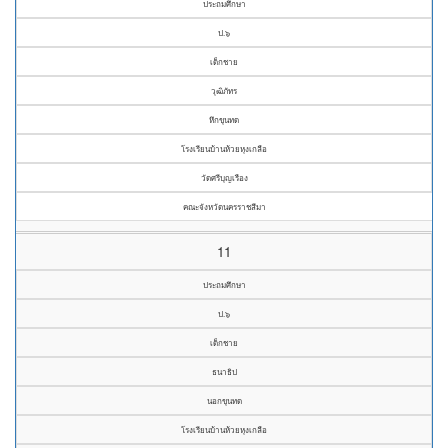
ประถมศึกษา
ป.๖
เด็กชาย
วุฒิภัทร
หึกขุนทด
โรงเรียนบ้านห้วยหุงเกลือ
วัดศรีบุญเรือง
คณะจังหวัดนครราชสีมา
11
ประถมศึกษา
ป.๖
เด็กชาย
ธนาธิป
นอกขุนทด
โรงเรียนบ้านห้วยหุงเกลือ