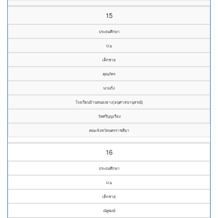
15
ประถมศึกษา
ป.๖
เด็กชาย
คุณภัทร
นามกิ่ง
โรงเรียนบ้านหนองยาง(อนุศาสนานุสรณ์)
วัดศรีบุญเรือง
คณะจังหวัดนครราชสีมา
16
ประถมศึกษา
ป.๖
เด็กชาย
ณัฐพงษ์