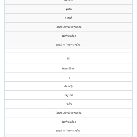
เด็กชาย
สุพศิน
สรสิทธิ์
โรงเรียนบ้านห้วยหุงเกลือ
วัดศรีบุญเรือง
คณะจังหวัดนครราชสีมา
6
ประถมศึกษา
ป.๖
เด็กหญิง
ชญานิศ
ใจเย็น
โรงเรียนบ้านห้วยหุงเกลือ
วัดศรีบุญเรือง
คณะจังหวัดนครราชสีมา