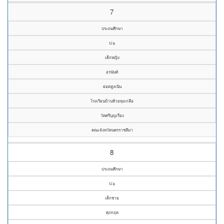
7
ประถมศึกษา
ป.๖
เด็กหญิง
อรนันท์
ฝอดสูงเนิน
โรงเรียนบ้านห้วยหุงเกลือ
วัดศรีบุญเรือง
คณะจังหวัดนครราชสีมา
8
ประถมศึกษา
ป.๖
เด็กชาย
ศุภกฤต