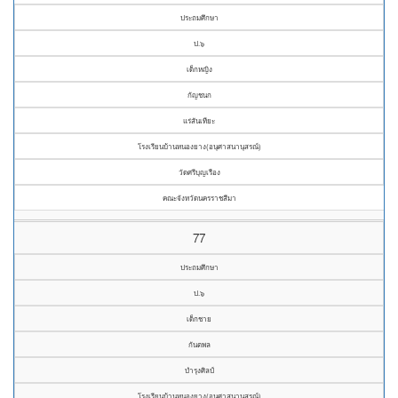
ประถมศึกษา
ป.๖
เด็กหญิง
กัญชนก
แร่สันเทียะ
โรงเรียนบ้านหนองยาง(อนุศาสนานุสรณ์)
วัดศรีบุญเรือง
คณะจังหวัดนครราชสีมา
77
ประถมศึกษา
ป.๖
เด็กชาย
กันตพล
บำรุงศิลป์
โรงเรียนบ้านหนองยาง(อนุศาสนานุสรณ์)