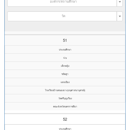
องค์กร/สถานศึกษา
วัด
51
ประถมศึกษา
ป.๖
เด็กหญิง
ขนิษฐา
แสงเมือง
โรงเรียนบ้านหนองยาง(อนุศาสนานุสรณ์)
วัดศรีบุญเรือง
คณะจังหวัดนครราชสีมา
52
ประถมศึกษา