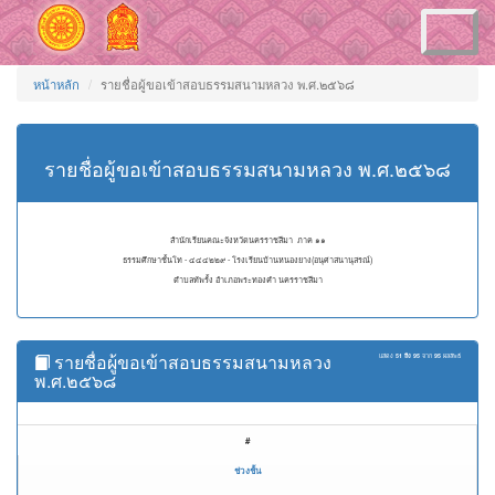
Toggle
navigation
หน้าหลัก
รายชื่อผู้ขอเข้าสอบธรรมสนามหลวง พ.ศ.๒๕๖๘
รายชื่อผู้ขอเข้าสอบธรรมสนามหลวง พ.ศ.๒๕๖๘
สำนักเรียนคณะจังหวัดนครราชสีมา ภาค ๑๑
ธรรมศึกษาชั้นโท - ๔๔๔๒๒๙ - โรงเรียนบ้านหนองยาง(อนุศาสนานุสรณ์)
ตำบลทัพรั้ง อำเภอพระทองคำ นครราชสีมา
รายชื่อผู้ขอเข้าสอบธรรมสนามหลวง
แสดง
51 ถึง 95
จาก
95
ผลลัพธ์
พ.ศ.๒๕๖๘
#
ช่วงชั้น