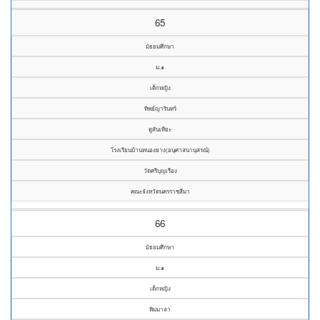
65
มัธยมศึกษา
ม.๑
เด็กหญิง
ทิพย์ญารินทร์
ดูสันเทียะ
โรงเรียนบ้านหนองยาง(อนุศาสนานุสรณ์)
วัดศรีบุญเรือง
คณะจังหวัดนครราชสีมา
66
มัธยมศึกษา
ม.๑
เด็กหญิง
พิมมาลา