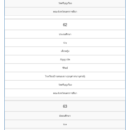
วัดศรีบุญเรือง
คณะจังหวัดนครราชสีมา
62
ประถมศึกษา
ป.๖
เด็กหญิง
กัญญาภัค
ชีรัมย์
โรงเรียนบ้านหนองยาง(อนุศาสนานุสรณ์)
วัดศรีบุญเรือง
คณะจังหวัดนครราชสีมา
63
มัธยมศึกษา
ม.๑