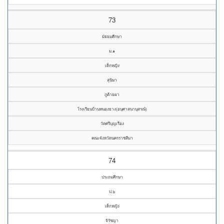
73
มัธยมศึกษา
ม.๑
เด็กหญิง
สุนิษา
ภูต้ายผา
โรงเรียนบ้านหนองยาง(อนุศาสนานุสรณ์)
วัดศรีบุญเรือง
คณะจังหวัดนครราชสีมา
74
ประถมศึกษา
ป.๖
เด็กหญิง
จิรัชญา