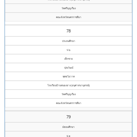
วัดศรีบุญเรือง
คณะจังหวัดนครราชสีมา
78
ประถมศึกษา
ป.๖
เด็กชาย
ปุณวัฒน์
พุทธโอวาท
โรงเรียนบ้านหนองยาง(อนุศาสนานุสรณ์)
วัดศรีบุญเรือง
คณะจังหวัดนครราชสีมา
79
มัธยมศึกษา
ม.๑