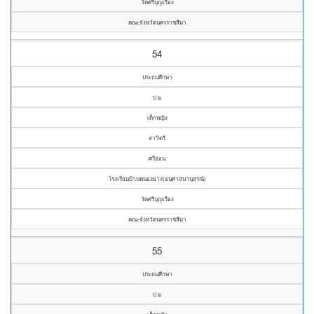
วัดศรีบุญเรือง
คณะจังหวัดนครราชสีมา
54
ประถมศึกษา
ป.๖
เด็กหญิง
สาวิตรี
ศรีอ่อน
โรงเรียนบ้านหนองยาง(อนุศาสนานุสรณ์)
วัดศรีบุญเรือง
คณะจังหวัดนครราชสีมา
55
ประถมศึกษา
ป.๖