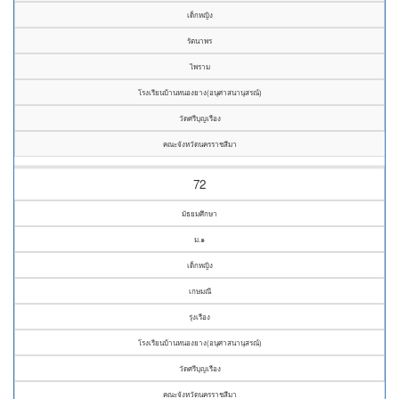
เด็กหญิง
รัตนาพร
ไพราม
โรงเรียนบ้านหนองยาง(อนุศาสนานุสรณ์)
วัดศรีบุญเรือง
คณะจังหวัดนครราชสีมา
72
มัธยมศึกษา
ม.๑
เด็กหญิง
เกษมณี
รุ่งเรือง
โรงเรียนบ้านหนองยาง(อนุศาสนานุสรณ์)
วัดศรีบุญเรือง
คณะจังหวัดนครราชสีมา