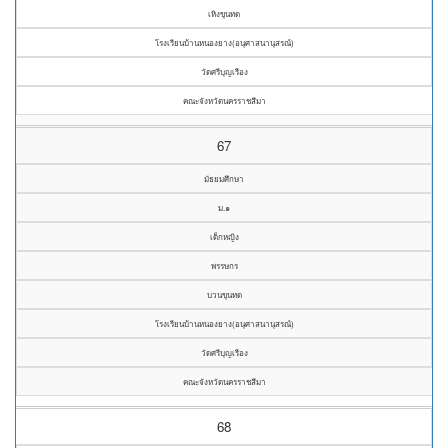
เหิงขุนทด
โรงเรียนบ้านหนองยาง(อนุศาสนานุสรณ์)
วัดศรีบุญเรือง
คณะจังหวัดนครราชสีมา
67
มัธยมศึกษา
ม.๑
เด็กหญิง
พรรษกร
บวนขุนทด
โรงเรียนบ้านหนองยาง(อนุศาสนานุสรณ์)
วัดศรีบุญเรือง
คณะจังหวัดนครราชสีมา
68