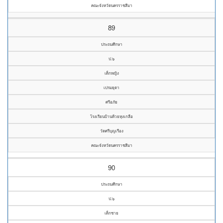
คณะจังหวัดนครราชสีมา
89
ประถมศึกษา
ป.๖
เด็กหญิง
เปรมยุดา
ศรีอภัย
โรงเรียนบ้านห้วยหุงเกลือ
วัดศรีบุญเรือง
คณะจังหวัดนครราชสีมา
90
ประถมศึกษา
ป.๖
เด็กชาย