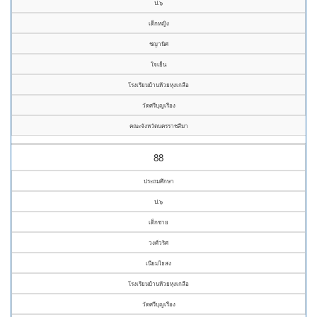
ป.๖
เด็กหญิง
ชญานิศ
ใจเย็น
โรงเรียนบ้านห้วยหุงเกลือ
วัดศรีบุญเรือง
คณะจังหวัดนครราชสีมา
88
ประถมศึกษา
ป.๖
เด็กชาย
วงศ์วริศ
เนียมไธสง
โรงเรียนบ้านห้วยหุงเกลือ
วัดศรีบุญเรือง