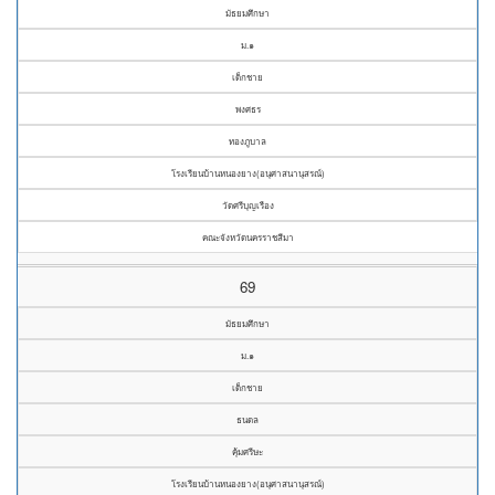
มัธยมศึกษา
ม.๑
เด็กชาย
พงศธร
ทองภูบาล
โรงเรียนบ้านหนองยาง(อนุศาสนานุสรณ์)
วัดศรีบุญเรือง
คณะจังหวัดนครราชสีมา
69
มัธยมศึกษา
ม.๑
เด็กชาย
ธนดล
คุ้มศรีษะ
โรงเรียนบ้านหนองยาง(อนุศาสนานุสรณ์)