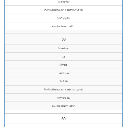
ทองสันเทียะ
โรงเรียนบ้านหนองยาง(อนุศาสนานุสรณ์)
วัดศรีบุญเรือง
คณะจังหวัดนครราชสีมา
59
มัธยมศึกษา
ม.๑
เด็กชาย
มนทกานต์
หินกำปัง
โรงเรียนบ้านหนองยาง(อนุศาสนานุสรณ์)
วัดศรีบุญเรือง
คณะจังหวัดนครราชสีมา
60