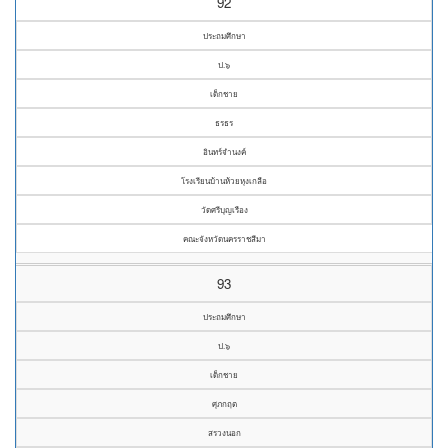
92
ประถมศึกษา
ป.๖
เด็กชาย
ธรธร
อินทร์จำนงค์
โรงเรียนบ้านห้วยหุงเกลือ
วัดศรีบุญเรือง
คณะจังหวัดนครราชสีมา
93
ประถมศึกษา
ป.๖
เด็กชาย
ศุภกฤต
สรวงนอก