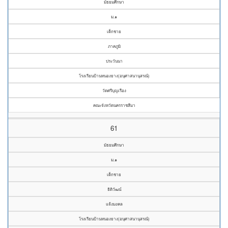
มัธยมศึกษา
ม.๑
เด็กชาย
ภาคภูมิ
ประวันนา
โรงเรียนบ้านหนองยาง(อนุศาสนานุสรณ์)
วัดศรีบุญเรือง
คณะจังหวัดนครราชสีมา
61
มัธยมศึกษา
ม.๑
เด็กชาย
ธิติวัฒน์
แจ้งมงคล
โรงเรียนบ้านหนองยาง(อนุศาสนานุสรณ์)