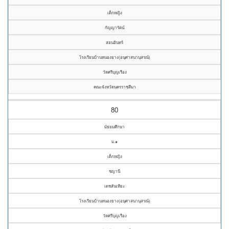
เด็กหญิง
กัญญารัตน์
สอนอินทร์
โรงเรียนบ้านหนองยาง(อนุศาสนานุสรณ์)
วัดศรีบุญเรือง
คณะจังหวัดนครราชสีมา
80
มัธยมศึกษา
ม.๑
เด็กหญิง
ชญานี
เดชสันเทียะ
โรงเรียนบ้านหนองยาง(อนุศาสนานุสรณ์)
วัดศรีบุญเรือง