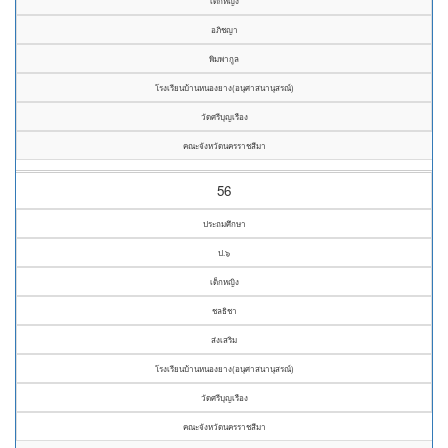
เด็กหญิง
อภิชญา
พิมพากูล
โรงเรียนบ้านหนองยาง(อนุศาสนานุสรณ์)
วัดศรีบุญเรือง
คณะจังหวัดนครราชสีมา
56
ประถมศึกษา
ป.๖
เด็กหญิง
ชลธิชา
ส่งเสริม
โรงเรียนบ้านหนองยาง(อนุศาสนานุสรณ์)
วัดศรีบุญเรือง
คณะจังหวัดนครราชสีมา