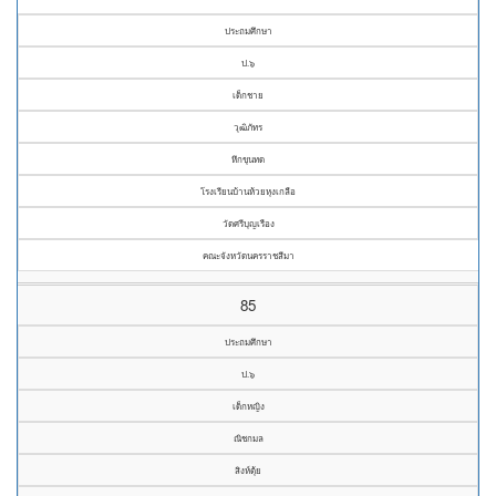
ประถมศึกษา
ป.๖
เด็กชาย
วุฒิภัทร
หึกขุนทด
โรงเรียนบ้านห้วยหุงเกลือ
วัดศรีบุญเรือง
คณะจังหวัดนครราชสีมา
85
ประถมศึกษา
ป.๖
เด็กหญิง
ณิชกมล
สิงห์ตุ้ย