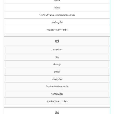
ธนกฤต
นฤทัต
โรงเรียนบ้านหนองยาง(อนุศาสนานุสรณ์)
วัดศรีบุญเรือง
คณะจังหวัดนครราชสีมา
83
ประถมศึกษา
ป.๖
เด็กหญิง
อรนันท์
ฝอดสูงเนิน
โรงเรียนบ้านห้วยหุงเกลือ
วัดศรีบุญเรือง
คณะจังหวัดนครราชสีมา
84