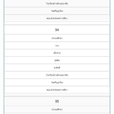
โรงเรียนบ้านห้วยหุงเกลือ
วัดศรีบุญเรือง
คณะจังหวัดนครราชสีมา
94
ประถมศึกษา
ป.๖
เด็กชาย
สุพศิน
สรสิทธิ์
โรงเรียนบ้านห้วยหุงเกลือ
วัดศรีบุญเรือง
คณะจังหวัดนครราชสีมา
95
ประถมศึกษา