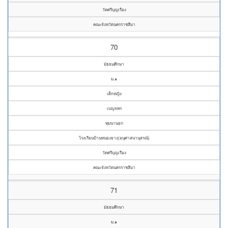
วัดศรีบุญเรือง
คณะจังหวัดนครราชสีมา
70
มัธยมศึกษา
ม.๑
เด็กหญิง
เบญจพร
ทุมนานอก
โรงเรียนบ้านหนองยาง(อนุศาสนานุสรณ์)
วัดศรีบุญเรือง
คณะจังหวัดนครราชสีมา
71
มัธยมศึกษา
ม.๑