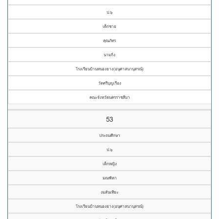
ป.๖
เด็กชาย
คุณภัทร
นามกิ่ง
โรงเรียนบ้านหนองยาง(อนุศาสนานุสรณ์)
วัดศรีบุญเรือง
คณะจังหวัดนครราชสีมา
53
ประถมศึกษา
ป.๖
เด็กหญิง
มณฑิตา
งมสันเทียะ
โรงเรียนบ้านหนองยาง(อนุศาสนานุสรณ์)