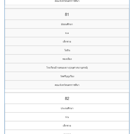
คณะจังหวัดนครราชสีมา
81
มัธยมศึกษา
ม.๑
เด็กชาย
โยธิน
ทองเมือง
โรงเรียนบ้านหนองยาง(อนุศาสนานุสรณ์)
วัดศรีบุญเรือง
คณะจังหวัดนครราชสีมา
82
ประถมศึกษา
ป.๖
เด็กชาย