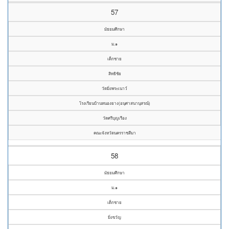
57
มัธยมศึกษา
ม.๑
เด็กชาย
สิทธิชัย
วัดมิ่งพระเนาว์
โรงเรียนบ้านหนองยาง(อนุศาสนานุสรณ์)
วัดศรีบุญเรือง
คณะจังหวัดนครราชสีมา
58
มัธยมศึกษา
ม.๑
เด็กชาย
มิ่งขวัญ