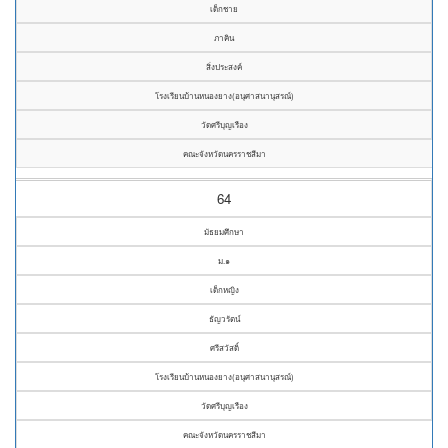
เด็กชาย
ภาคิน
สิ่งประสงค์
โรงเรียนบ้านหนองยาง(อนุศาสนานุสรณ์)
วัดศรีบุญเรือง
คณะจังหวัดนครราชสีมา
64
มัธยมศึกษา
ม.๑
เด็กหญิง
ธัญวรัตน์
ศรีสวัสดิ์
โรงเรียนบ้านหนองยาง(อนุศาสนานุสรณ์)
วัดศรีบุญเรือง
คณะจังหวัดนครราชสีมา