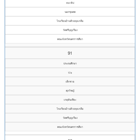
ธนาธิป
นอกขุนทด
โรงเรียนบ้านห้วยหุงเกลือ
วัดศรีบุญเรือง
คณะจังหวัดนครราชสีมา
91
ประถมศึกษา
ป.๖
เด็กชาย
ศุภวิชญ์
เกตุสันเทียะ
โรงเรียนบ้านห้วยหุงเกลือ
วัดศรีบุญเรือง
คณะจังหวัดนครราชสีมา