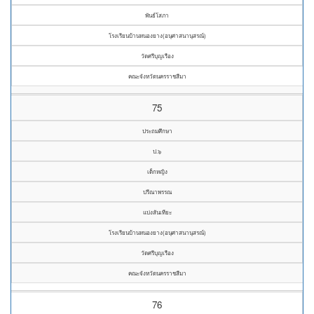
พันธ์โสภา
โรงเรียนบ้านหนองยาง(อนุศาสนานุสรณ์)
วัดศรีบุญเรือง
คณะจังหวัดนครราชสีมา
75
ประถมศึกษา
ป.๖
เด็กหญิง
ปรีณาพรรณ
แบ่งสันเทียะ
โรงเรียนบ้านหนองยาง(อนุศาสนานุสรณ์)
วัดศรีบุญเรือง
คณะจังหวัดนครราชสีมา
76