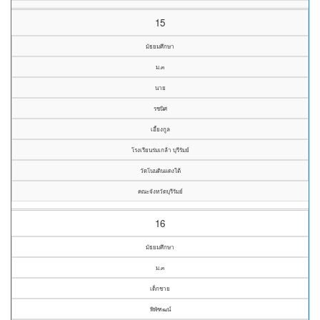
15
มัธยมศึกษา
ม.๓
นาย
รชนิศ
เอี้ยงกูล
โรงเรียนร่มเกล้า บุรีรัมย์
วัดโนนดินแดงใต้
คณะจังหวัดบุรีรัมย์
16
มัธยมศึกษา
ม.๓
เด็กชาย
พิพัฑฒน์