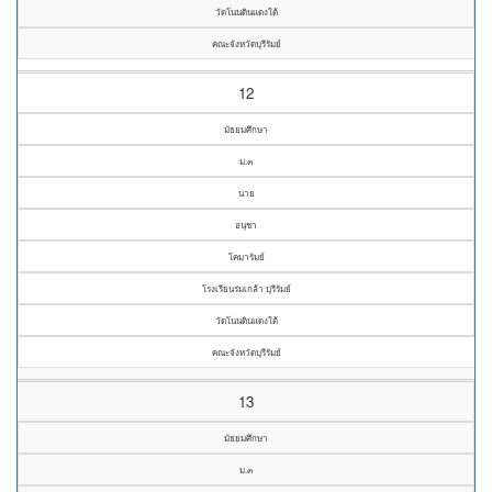
วัดโนนดินแดงใต้
คณะจังหวัดบุรีรัมย์
12
มัธยมศึกษา
ม.๓
นาย
อนุชา
โคมารัมย์
โรงเรียนร่มเกล้า บุรีรัมย์
วัดโนนดินแดงใต้
คณะจังหวัดบุรีรัมย์
13
มัธยมศึกษา
ม.๓