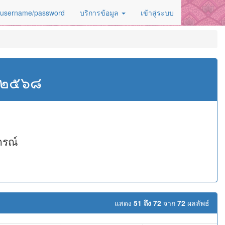
 username/password
บริการข้อมูล
เข้าสู่ระบบ
ศ.๒๕๖๘
กรณ์
แสดง
51 ถึง 72
จาก
72
ผลลัพธ์