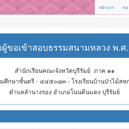
หน้าแรก
ขอ
่อผู้ขอเข้าสอบธรรมสนามหลวง พ.
สำนักเรียนคณะจังหวัดบุรีรัมย์ ภาค ๑๑
มศึกษาชั้นตรี - ๔๔๕๐๘๓ - โรงเรียนบ้านป่าไม้สห
ตำบลลำนางรอง อำเภอโนนดินแดง บุรีรัมย์