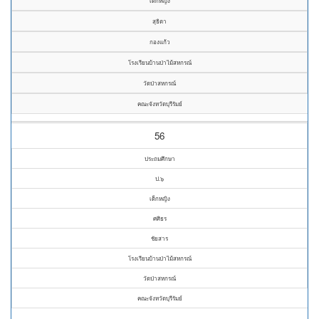
เด็กหญิง
สุธิตา
กองแก้ว
โรงเรียนบ้านป่าไม้สหกรณ์
วัดป่าสหกรณ์
คณะจังหวัดบุรีรัมย์
56
ประถมศึกษา
ป.๖
เด็กหญิง
ศศิธร
ชัยสาร
โรงเรียนบ้านป่าไม้สหกรณ์
วัดป่าสหกรณ์
คณะจังหวัดบุรีรัมย์