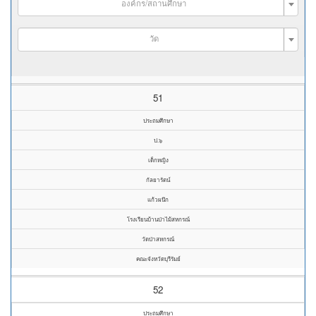
องค์กร/สถานศึกษา
วัด
51
ประถมศึกษา
ป.๖
เด็กหญิง
กัลยารัตน์
แก้วผนึก
โรงเรียนบ้านป่าไม้สหกรณ์
วัดป่าสหกรณ์
คณะจังหวัดบุรีรัมย์
52
ประถมศึกษา