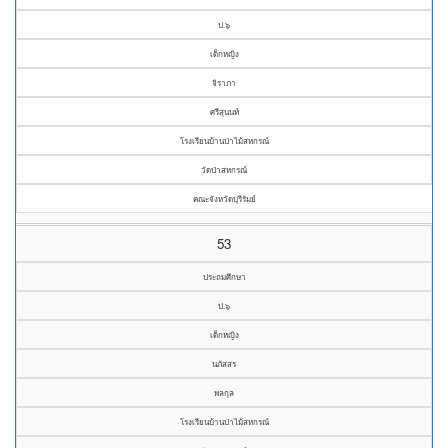
ป.๖
เด็กหญิง
จิราภา
ศรีสุนนท์
โรงเรียนบ้านป่าไม้สหกรณ์
วัดป่าสหกรณ์
คณะจังหวัดบุรีรัมย์
53
ประถมศึกษา
ป.๖
เด็กหญิง
นภัสสร
พลกุล
โรงเรียนบ้านป่าไม้สหกรณ์