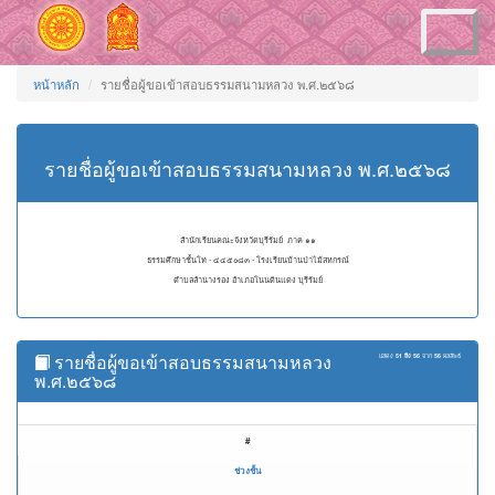
Toggle
navigation
หน้าหลัก
รายชื่อผู้ขอเข้าสอบธรรมสนามหลวง พ.ศ.๒๕๖๘
รายชื่อผู้ขอเข้าสอบธรรมสนามหลวง พ.ศ.๒๕๖๘
สำนักเรียนคณะจังหวัดบุรีรัมย์ ภาค ๑๑
ธรรมศึกษาชั้นโท - ๔๔๕๐๘๓ - โรงเรียนบ้านป่าไม้สหกรณ์
ตำบลลำนางรอง อำเภอโนนดินแดง บุรีรัมย์
รายชื่อผู้ขอเข้าสอบธรรมสนามหลวง
แสดง
51 ถึง 56
จาก
56
ผลลัพธ์
พ.ศ.๒๕๖๘
#
ช่วงชั้น