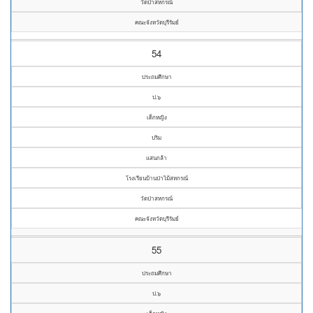
วัดป่าสหกรณ์
คณะจังหวัดบุรีรัมย์
54
ประถมศึกษา
ป.๖
เด็กหญิง
ปริม
แสนกล้า
โรงเรียนบ้านป่าไม้สหกรณ์
วัดป่าสหกรณ์
คณะจังหวัดบุรีรัมย์
55
ประถมศึกษา
ป.๖