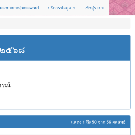
 username/password
บริการข้อมูล
เข้าสู่ระบบ
ศ.๒๕๖๘
กรณ์
แสดง
1 ถึง 50
จาก
56
ผลลัพธ์