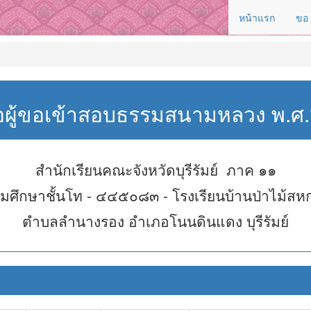
หน้าแรก
ขอ
่อผู้ขอเข้าสอบธรรมสนามหลวง พ.
สำนักเรียนคณะจังหวัดบุรีรัมย์ ภาค ๑๑
มศึกษาชั้นโท - ๔๔๕๐๘๓ - โรงเรียนบ้านป่าไม้สห
ตำบลลำนางรอง อำเภอโนนดินแดง บุรีรัมย์