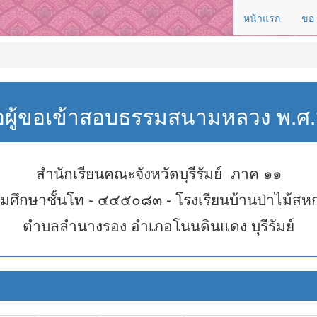
หน้าแรก
ขอ
่อผู้ขอเข้าสอบธรรมสนามหลวง พ.
สำนักเรียนคณะจังหวัดบุรีรัมย์ ภาค ๑๑
มศึกษาชั้นโท - ๔๔๕๐๘๓ - โรงเรียนบ้านป่าไม้สห
ตำบลลำนางรอง อำเภอโนนดินแดง บุรีรัมย์