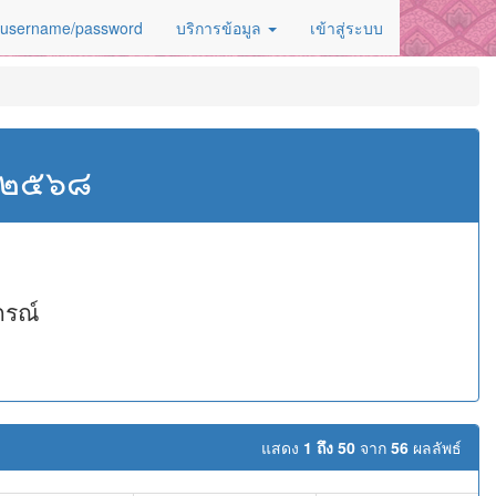
 username/password
บริการข้อมูล
เข้าสู่ระบบ
ศ.๒๕๖๘
กรณ์
แสดง
1 ถึง 50
จาก
56
ผลลัพธ์