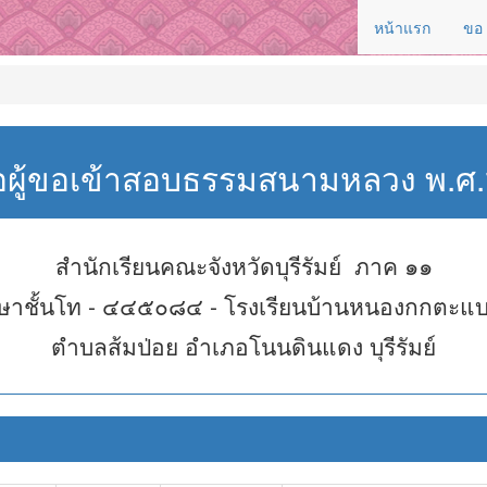
หน้าแรก
ขอ
่อผู้ขอเข้าสอบธรรมสนามหลวง พ.
สำนักเรียนคณะจังหวัดบุรีรัมย์ ภาค ๑๑
ษาชั้นโท - ๔๔๕๐๘๔ - โรงเรียนบ้านหนองกกตะแบ
ตำบลส้มป่อย อำเภอโนนดินแดง บุรีรัมย์