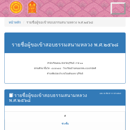
Toggle
navigation
หน้าหลัก
รายชื่อผู้ขอเข้าสอบธรรมสนามหลวง พ.ศ.๒๕๖๘
รายชื่อผู้ขอเข้าสอบธรรมสนามหลวง พ.ศ.๒๕๖๘
สำนักเรียนคณะจังหวัดบุรีรัมย์ ภาค ๑๑
ธรรมศึกษาชั้นโท - ๔๔๕๐๘๔ - โรงเรียนบ้านหนองกกตะแบงสามัคคี
ตำบลส้มป่อย อำเภอโนนดินแดง บุรีรัมย์
รายชื่อผู้ขอเข้าสอบธรรมสนามหลวง
แสดง
51 ถึง 57
จาก
57
ผลลัพธ์
พ.ศ.๒๕๖๘
#
ช่วงชั้น