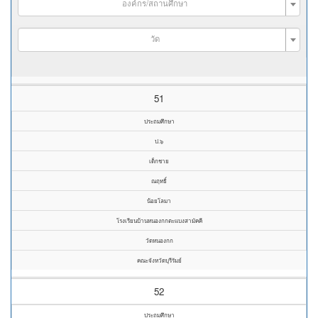
องค์กร/สถานศึกษา
วัด
51
ประถมศึกษา
ป.๖
เด็กชาย
ณฤทธิ์
น้อยโลมา
โรงเรียนบ้านหนองกกตะแบงสามัคคี
วัดหนองกก
คณะจังหวัดบุรีรัมย์
52
ประถมศึกษา