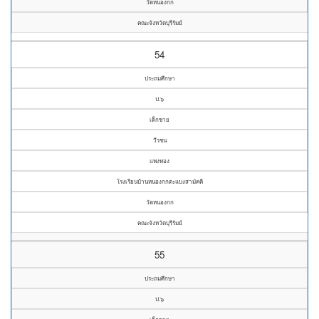
วัดหนองกก
คณะจังหวัดบุรีรัมย์
54
ประถมศึกษา
ป.๖
เด็กชาย
วีรชน
แพงทอง
โรงเรียนบ้านหนองกกตะแบงสามัคคี
วัดหนองกก
คณะจังหวัดบุรีรัมย์
55
ประถมศึกษา
ป.๖