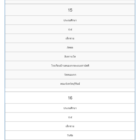
15
ประถมศึกษา
ป.๕
เด็กชาย
ภัคพล
สิงหาระโท
โรงเรียนบ้านหนองกกตะแบงสามัคคี
วัดหนองกก
คณะจังหวัดบุรีรัมย์
16
ประถมศึกษา
ป.๕
เด็กชาย
วันชัย