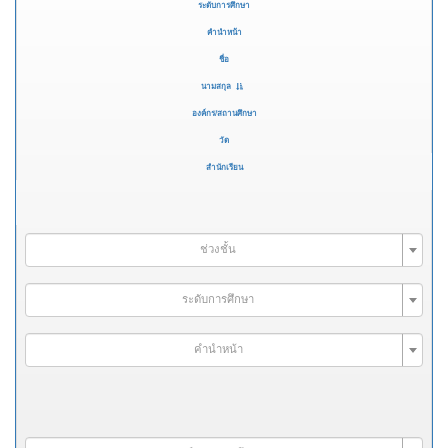
ระดับการศึกษา
คำนำหน้า
ชื่อ
นามสกุล
องค์กร/สถานศึกษา
วัด
สำนักเรียน
ช่วงชั้น
ระดับการศึกษา
คำนำหน้า