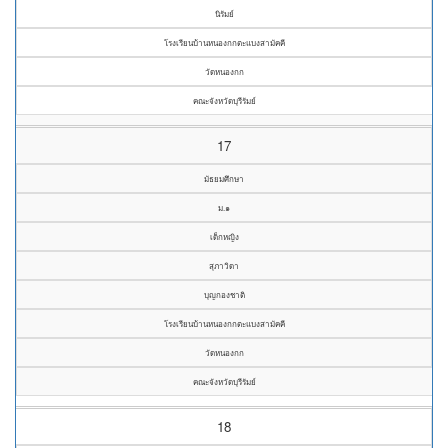
นิรัมย์
โรงเรียนบ้านหนองกกตะแบงสามัคคี
วัดหนองกก
คณะจังหวัดบุรีรัมย์
17
มัธยมศึกษา
ม.๑
เด็กหญิง
สุภาวิดา
บุญกองชาติ
โรงเรียนบ้านหนองกกตะแบงสามัคคี
วัดหนองกก
คณะจังหวัดบุรีรัมย์
18