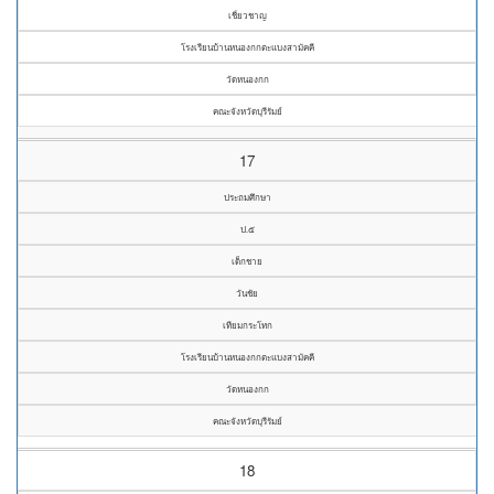
เชี่ยวชาญ
โรงเรียนบ้านหนองกกตะแบงสามัคคี
วัดหนองกก
คณะจังหวัดบุรีรัมย์
17
ประถมศึกษา
ป.๕
เด็กชาย
วันชัย
เทียมกระโทก
โรงเรียนบ้านหนองกกตะแบงสามัคคี
วัดหนองกก
คณะจังหวัดบุรีรัมย์
18