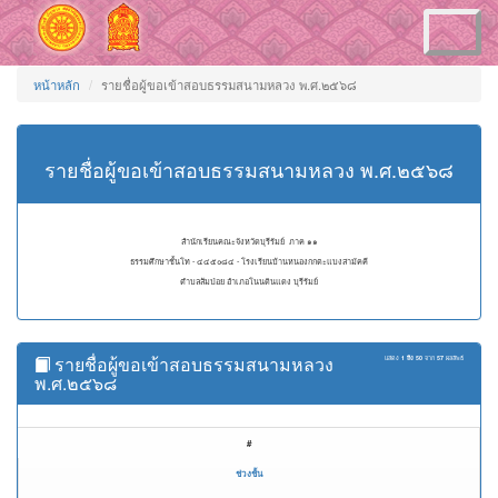
Toggle
navigation
หน้าหลัก
รายชื่อผู้ขอเข้าสอบธรรมสนามหลวง พ.ศ.๒๕๖๘
รายชื่อผู้ขอเข้าสอบธรรมสนามหลวง พ.ศ.๒๕๖๘
สำนักเรียนคณะจังหวัดบุรีรัมย์ ภาค ๑๑
ธรรมศึกษาชั้นโท - ๔๔๕๐๘๔ - โรงเรียนบ้านหนองกกตะแบงสามัคคี
ตำบลส้มป่อย อำเภอโนนดินแดง บุรีรัมย์
รายชื่อผู้ขอเข้าสอบธรรมสนามหลวง
แสดง
1 ถึง 50
จาก
57
ผลลัพธ์
พ.ศ.๒๕๖๘
#
ช่วงชั้น