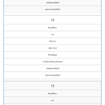
วัดชุมพลมณีรัตน์
คณะจังหวัดบุรีรัมย์
12
มัธยมศึกษา
ม.๒
เด็กชาย
ณัฐวรรธน์
ธีรรัตน์นุกูล
โรงเรียนวัดหนองตะครอง
วัดชุมพลมณีรัตน์
คณะจังหวัดบุรีรัมย์
13
มัธยมศึกษา
ม.๒