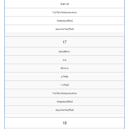
ขันติวงค์
โรงเรียนวัดหนองตะครอง
วัดชุมพลมณีรัตน์
คณะจังหวัดบุรีรัมย์
17
มัธยมศึกษา
ม.๒
เด็กชาย
ธวัชชัย
วากิรัมย์
โรงเรียนวัดหนองตะครอง
วัดชุมพลมณีรัตน์
คณะจังหวัดบุรีรัมย์
18