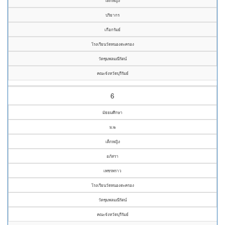
เด็กหญิง
ปริยากร
เกือกรัมย์
โรงเรียนวัดหนองตะครอง
วัดชุมพลมณีรัตน์
คณะจังหวัดบุรีรัมย์
6
มัธยมศึกษา
ม.๒
เด็กหญิง
อภัสรา
เพชรพราว
โรงเรียนวัดหนองตะครอง
วัดชุมพลมณีรัตน์
คณะจังหวัดบุรีรัมย์