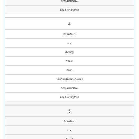
วัดชุมพลมณีรัตน์
คณะจังหวัดบุรีรัมย์
4
มัธยมศึกษา
ม.๒
เด็กหญิง
วิจิตรา
กันยา
โรงเรียนวัดหนองตะครอง
วัดชุมพลมณีรัตน์
คณะจังหวัดบุรีรัมย์
5
มัธยมศึกษา
ม.๒