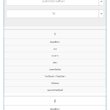
องค์กร/สถานศึกษา
วัด
1
มัธยมศึกษา
ม.๔
นางสาว
ปริษา
มงคลปริยภัทร
โรงเรียนขวาวใหญ่วิทยา
วัดไพรษร
คณะจังหวัดสุรินทร์
2
มัธยมศึกษา