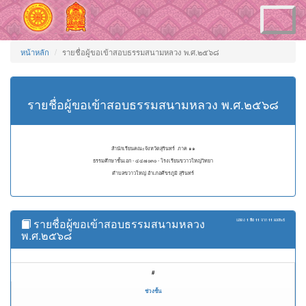
Toggle
navigation
หน้าหลัก
รายชื่อผู้ขอเข้าสอบธรรมสนามหลวง พ.ศ.๒๕๖๘
รายชื่อผู้ขอเข้าสอบธรรมสนามหลวง พ.ศ.๒๕๖๘
สำนักเรียนคณะจังหวัดสุรินทร์ ภาค ๑๑
ธรรมศึกษาชั้นเอก - ๔๔๗๐๓๐ - โรงเรียนขวาวใหญ่วิทยา
ตำบลขวาวใหญ่ อำเภอศีขรภูมิ สุรินทร์
รายชื่อผู้ขอเข้าสอบธรรมสนามหลวง
แสดง
1 ถึง 11
จาก
11
ผลลัพธ์
พ.ศ.๒๕๖๘
#
ช่วงชั้น