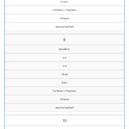
ด่านนา
โรงเรียนขวาวใหญ่วิทยา
วัดไพรษร
คณะจังหวัดสุรินทร์
9
มัธยมศึกษา
ม.๔
นาย
รัชวุฒิ
จันดา
โรงเรียนขวาวใหญ่วิทยา
วัดไพรษร
คณะจังหวัดสุรินทร์
10