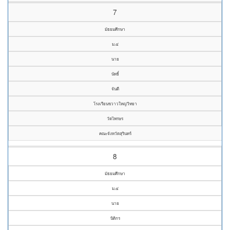
7
มัธยมศึกษา
ม.๔
นาย
นัทธิ์
จันดี
โรงเรียนขวาวใหญ่วิทยา
วัดไพรษร
คณะจังหวัดสุรินทร์
8
มัธยมศึกษา
ม.๔
นาย
นิติกร