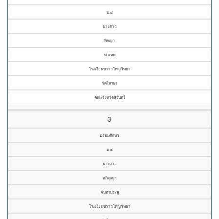
ม.๔
นางสาว
พิชญา
ทาเทพ
โรงเรียนขวาวใหญ่วิทยา
วัดไพรษร
คณะจังหวัดสุรินทร์
3
มัธยมศึกษา
ม.๔
นางสาว
อภิญญา
จันทรประชู
โรงเรียนขวาวใหญ่วิทยา