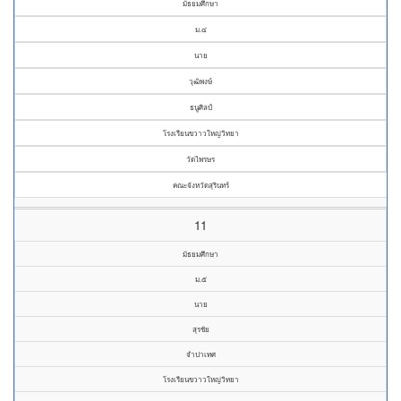
มัธยมศึกษา
ม.๔
นาย
วุฒิพงษ์
ธนูศิลป์
โรงเรียนขวาวใหญ่วิทยา
วัดไพรษร
คณะจังหวัดสุรินทร์
11
มัธยมศึกษา
ม.๕
นาย
สุรชัย
จำปาเทศ
โรงเรียนขวาวใหญ่วิทยา