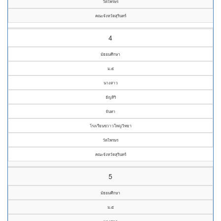
วัดไพรษร
คณะจังหวัดสุรินทร์
4
มัธยมศึกษา
ม.๕
นางสาว
ธัญสิริ
จันทา
โรงเรียนขวาวใหญ่วิทยา
วัดไพรษร
คณะจังหวัดสุรินทร์
5
มัธยมศึกษา
ม.๕