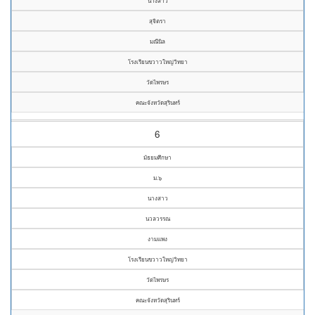
นางสาว
สุจิตรา
มณีนิล
โรงเรียนขวาวใหญ่วิทยา
วัดไพรษร
คณะจังหวัดสุรินทร์
6
มัธยมศึกษา
ม.๖
นางสาว
นวลวรรณ
งามแพง
โรงเรียนขวาวใหญ่วิทยา
วัดไพรษร
คณะจังหวัดสุรินทร์