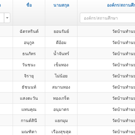
า
ชื่อ
นามสกุล
องค์กร/สถานศึ
องค์กร/สถานศึกษา
ฉัตรทรินต์
ยอนรัมย์
วัดบ้านทำน
อนุกูล
ดีอ้อม
วัดบ้านทำน
ธนภัทร
น้ำจันทร์
วัดบ้านทำน
วันชนะ
เข็มทอง
วัดบ้านทำน
จิรายุ
ไม่น้อย
วัดบ้านทำน
ธัชนนท์
สมานทอง
วัดบ้านทำน
แสงตะวัน
ทองเกร็ด
วัดบ้านทำน
แทนคุณ
อนุมาตร
วัดบ้านทำน
กานต์สินี
แยกมุม
วัดบ้านทำน
มณฑิตา
เรืองสุขสุด
วัดบ้านทำน