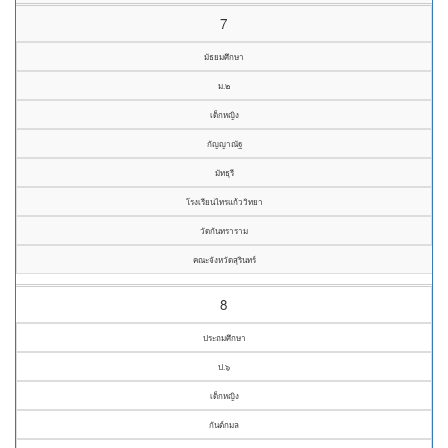
7
มัธยมศึกษา
ม.๒
เด็กหญิง
กัญญาณัฐ
มัทธุรี
โรงเรียนไทรแก้ววิทยา
วัดกันทราราม
คณะจังหวัดสุรินทร์
8
ประถมศึกษา
ป.๖
เด็กหญิง
กันต์กมล