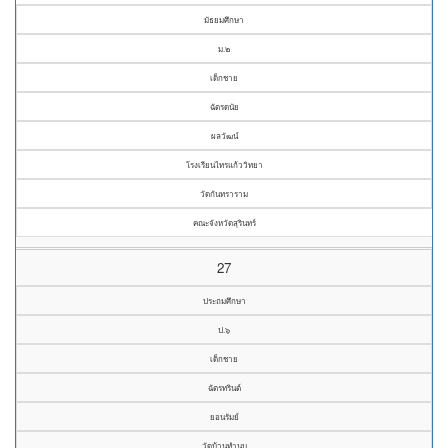
มัธยมศึกษา
ม.๒
เด็กชาย
ฉัตรดนัย
ผลวัฒน์
โรงเรียนไทรแก้ววิทยา
วัดกันทราราม
คณะจังหวัดสุรินทร์
27
ประถมศึกษา
ป.๖
เด็กชาย
ฉัตรทรินต์
ยอนรัมย์
วัดบ้านทำนบ