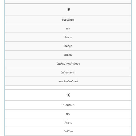
15
มัธยมศึกษา
ม.๑
เด็กชาย
กิตติภูมิ
ผึงลาด
โรงเรียนไทรแก้ววิทยา
วัดกันทราราม
คณะจังหวัดสุรินทร์
16
ประถมศึกษา
ป.๖
เด็กชาย
กิตติโชค