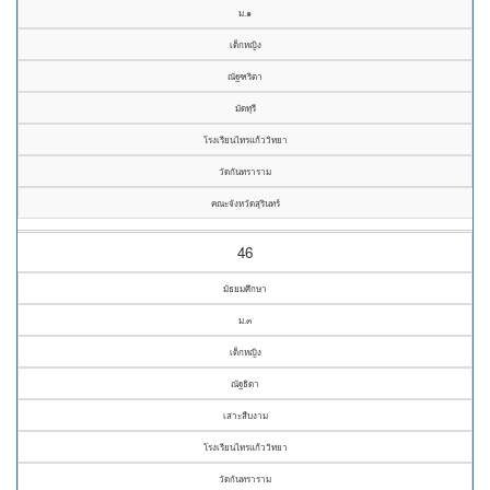
ม.๑
เด็กหญิง
ณัฐฑริตา
มัดทุรี
โรงเรียนไทรแก้ววิทยา
วัดกันทราราม
คณะจังหวัดสุรินทร์
46
มัธยมศึกษา
ม.๓
เด็กหญิง
ณัฐธิดา
เสาะสืบงาม
โรงเรียนไทรแก้ววิทยา
วัดกันทราราม