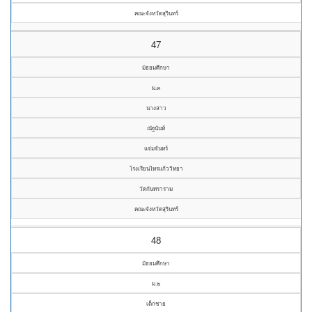
คณะจังหวัดสุรินทร์
47
มัธยมศึกษา
ม.๓
นางสาว
ณัฐนันท์
แจ่มจันทร์
โรงเรียนไทรแก้ววิทยา
วัดกันทราราม
คณะจังหวัดสุรินทร์
48
มัธยมศึกษา
ม.๒
เด็กชาย