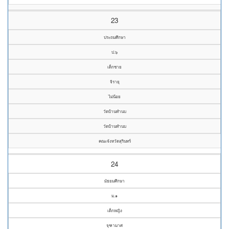
23
ประถมศึกษา
ป.๖
เด็กชาย
จิรายุ
ไม่น้อย
วัดบ้านทำนบ
วัดบ้านทำนบ
คณะจังหวัดสุรินทร์
24
มัธยมศึกษา
ม.๑
เด็กหญิง
จุฑามาศ