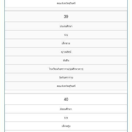
คณะจังหวัดสุรินทร์
39
ประถมศึกษา
ป.๖
เด็กชาย
ญาณทัสน์
มั่นยืน
โรงเรียนกันทราราม(นุ่นศึกษาคาร)
วัดกันทราราม
คณะจังหวัดสุรินทร์
40
มัธยมศึกษา
ม.๒
เด็กหญิง