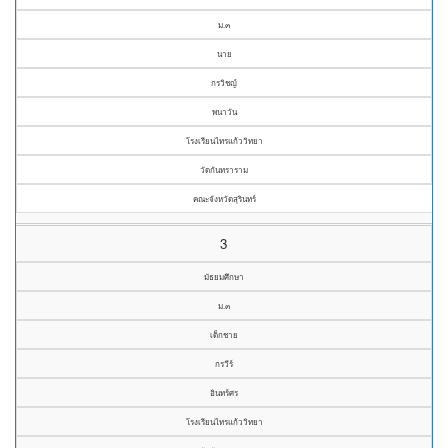
ม.๓
นาย
กรวิชญ์
พนาวัน
โรงเรียนไทรแก้ววิทยา
วัดกันทราราม
คณะจังหวัดสุรินทร์
3
มัธยมศึกษา
ม.๓
เด็กชาย
กรวีร์
อินทร์ศร
โรงเรียนไทรแก้ววิทยา