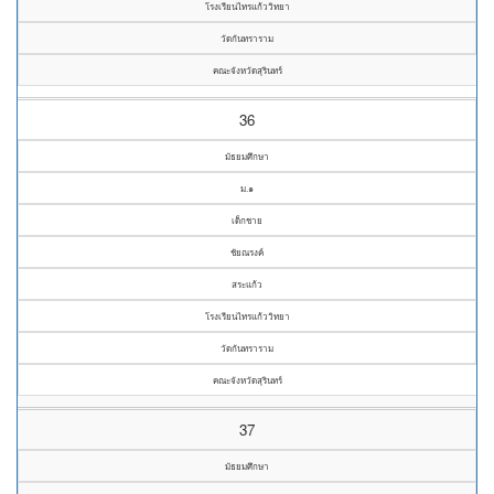
โรงเรียนไทรแก้ววิทยา
วัดกันทราราม
คณะจังหวัดสุรินทร์
36
มัธยมศึกษา
ม.๑
เด็กชาย
ชัยณรงค์
สระแก้ว
โรงเรียนไทรแก้ววิทยา
วัดกันทราราม
คณะจังหวัดสุรินทร์
37
มัธยมศึกษา