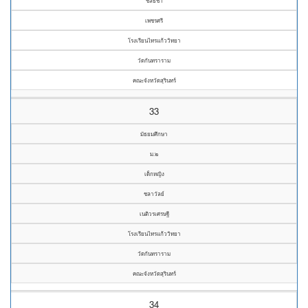
ชลธิชา
เพชรศรี
โรงเรียนไทรแก้ววิทยา
วัดกันทราราม
คณะจังหวัดสุรินทร์
33
มัธยมศึกษา
ม.๒
เด็กหญิง
ชลาวัลย์
เนติวรเศรษฐี
โรงเรียนไทรแก้ววิทยา
วัดกันทราราม
คณะจังหวัดสุรินทร์
34