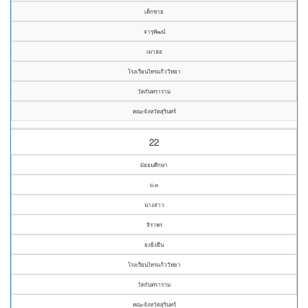
เด็กชาย
จารุพัฒน์
เมาฮอ
โรงเรียนไทรแก้ววิทยา
วัดกันทราราม
คณะจังหวัดสุรินทร์
22
มัธยมศึกษา
ม.๓
นางสาว
จิราพร
ยงยิ่งยืน
โรงเรียนไทรแก้ววิทยา
วัดกันทราราม
คณะจังหวัดสุรินทร์