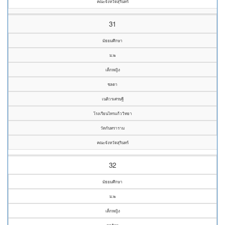
คณะจังหวัดสุรินทร์
31
มัธยมศึกษา
ม.๒
เด็กหญิง
ชลดา
เนติวรเศรษฐี
โรงเรียนไทรแก้ววิทยา
วัดกันทราราม
คณะจังหวัดสุรินทร์
32
มัธยมศึกษา
ม.๒
เด็กหญิง