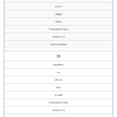
นางสาว
ชมพูนุช
ห่อทอง
โรงเรียนไทรแก้ววิทยา
วัดกันทราราม
คณะจังหวัดสุรินทร์
30
มัธยมศึกษา
ม.๓
เด็กชาย
ชลกร
ดวงจิตดี
โรงเรียนไทรแก้ววิทยา
วัดกันทราราม