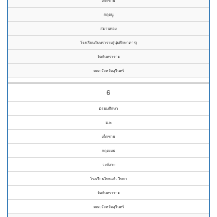
เด็กชาย
กฤตนู
สมานทอง
โรงเรียนกันทราราม(นุ่นศึกษาคาร)
วัดกันทราราม
คณะจังหวัดสุรินทร์
6
มัธยมศึกษา
ม.๒
เด็กชาย
กฤตเมธ
วงษ์สระ
โรงเรียนไทรแก้ววิทยา
วัดกันทราราม
คณะจังหวัดสุรินทร์