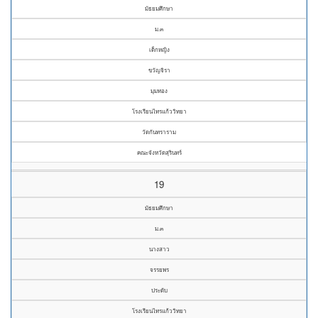
มัธยมศึกษา
ม.๓
เด็กหญิง
ขวัญจิรา
มุมทอง
โรงเรียนไทรแก้ววิทยา
วัดกันทราราม
คณะจังหวัดสุรินทร์
19
มัธยมศึกษา
ม.๓
นางสาว
จรรยพร
ประดับ
โรงเรียนไทรแก้ววิทยา