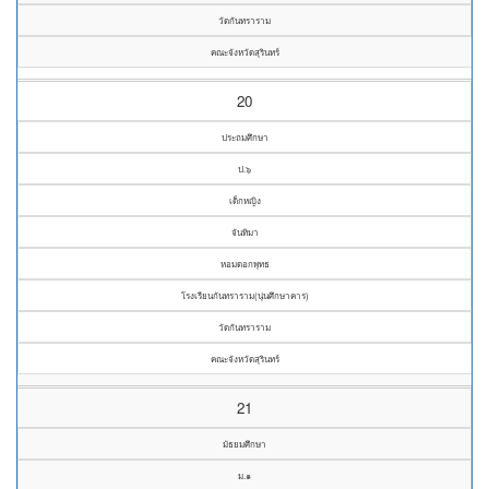
วัดกันทราราม
คณะจังหวัดสุรินทร์
20
ประถมศึกษา
ป.๖
เด็กหญิง
จันทิมา
หอมดอกพุทธ
โรงเรียนกันทราราม(นุ่นศึกษาคาร)
วัดกันทราราม
คณะจังหวัดสุรินทร์
21
มัธยมศึกษา
ม.๑