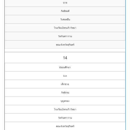
นาย
กิตติพงศ์
วิเศษหมื่น
โรงเรียนไทรแก้ววิทยา
วัดกันทราราม
คณะจังหวัดสุรินทร์
14
มัธยมศึกษา
ม.๓
เด็กชาย
กิตติภณ
บุญครอง
โรงเรียนไทรแก้ววิทยา
วัดกันทราราม
คณะจังหวัดสุรินทร์