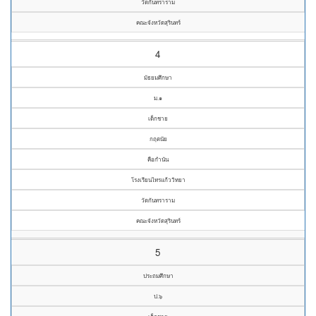
วัดกันทราราม
คณะจังหวัดสุรินทร์
4
มัธยมศึกษา
ม.๑
เด็กชาย
กฤตนัย
คือกำนัน
โรงเรียนไทรแก้ววิทยา
วัดกันทราราม
คณะจังหวัดสุรินทร์
5
ประถมศึกษา
ป.๖