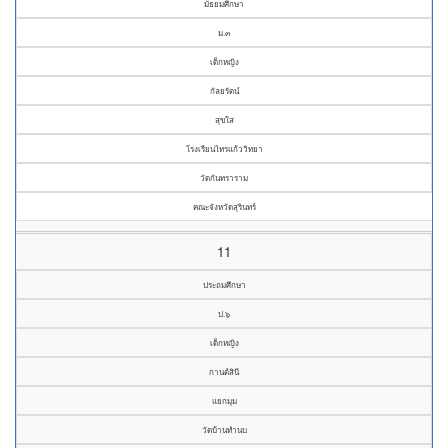
มัธยมศึกษา
ม.๓
เด็กหญิง
กัลยรัตน์
สุขใส
โรงเรียนไทรแก้ววิทยา
วัดกันทราราม
คณะจังหวัดสุรินทร์
11
ประถมศึกษา
ป.๖
เด็กหญิง
กานต์สินี
แยกมุม
วัดบ้านทำนบ