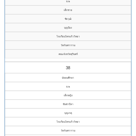
ม.๒
เด็กชาย
ชัยวุฒิ
บุญป้อง
โรงเรียนไทรแก้ววิทยา
วัดกันทราราม
คณะจังหวัดสุรินทร์
38
มัธยมศึกษา
ม.๒
เด็กหญิง
ซันซาบีลา
บุญเกตุ
โรงเรียนไทรแก้ววิทยา
วัดกันทราราม