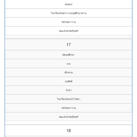
ต่อดอก
โรงเรียนกันทราราม(นุ่นศึกษาคาร)
วัดกันทราราม
คณะจังหวัดสุรินทร์
17
มัธยมศึกษา
ม.๒
เด็กชาย
กุลพัทธ์
ใบบัว
โรงเรียนไทรแก้ววิทยา
วัดกันทราราม
คณะจังหวัดสุรินทร์
18