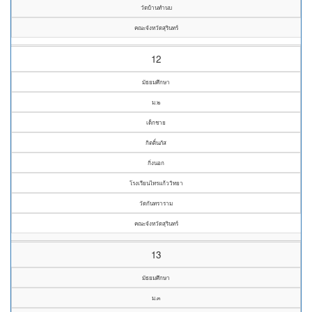
วัดบ้านทำนบ
คณะจังหวัดสุรินทร์
12
มัธยมศึกษา
ม.๒
เด็กชาย
กิตติ์นภัส
กิ่งนอก
โรงเรียนไทรแก้ววิทยา
วัดกันทราราม
คณะจังหวัดสุรินทร์
13
มัธยมศึกษา
ม.๓