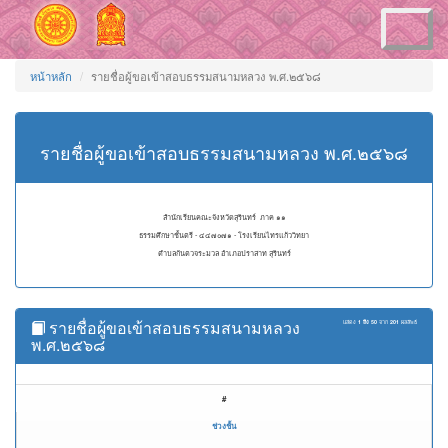
Toggle
navigation
หน้าหลัก
รายชื่อผู้ขอเข้าสอบธรรมสนามหลวง พ.ศ.๒๕๖๘
รายชื่อผู้ขอเข้าสอบธรรมสนามหลวง พ.ศ.๒๕๖๘
สำนักเรียนคณะจังหวัดสุรินทร์ ภาค ๑๑
ธรรมศึกษาชั้นตรี - ๔๔๗๐๗๑ - โรงเรียนไทรแก้ววิทยา
ตำบลกันตวจระมวล อำเภอปราสาท สุรินทร์
รายชื่อผู้ขอเข้าสอบธรรมสนามหลวง
แสดง
1 ถึง 50
จาก
201
ผลลัพธ์
พ.ศ.๒๕๖๘
#
ช่วงชั้น