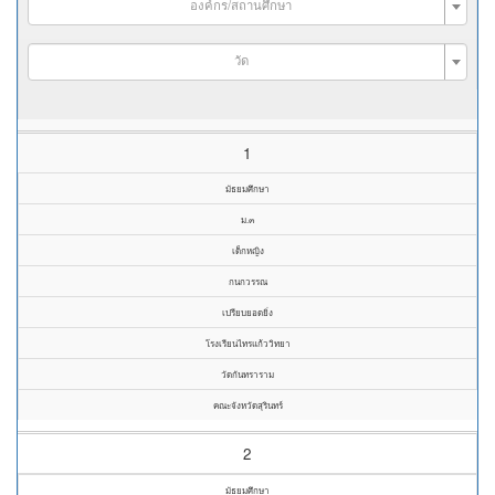
องค์กร/สถานศึกษา
วัด
1
มัธยมศึกษา
ม.๓
เด็กหญิง
กนกวรรณ
เปรียบยอดยิ่ง
โรงเรียนไทรแก้ววิทยา
วัดกันทราราม
คณะจังหวัดสุรินทร์
2
มัธยมศึกษา