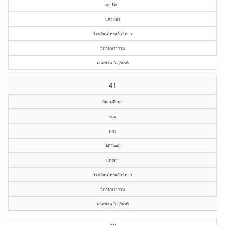
ญานิกา
แก้วกอง
โรงเรียนไทรแก้ววิทยา
วัดกันทราราม
คณะจังหวัดสุรินทร์
41
มัธยมศึกษา
ม.๓
นาย
ฐิติวัฒน์
แดงดา
โรงเรียนไทรแก้ววิทยา
วัดกันทราราม
คณะจังหวัดสุรินทร์