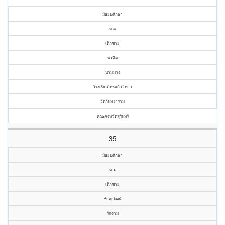
มัธยมศึกษา
ม.๓
เด็กชาย
ชวลิต
นามม่วง
โรงเรียนไทรแก้ววิทยา
วัดกันทราราม
คณะจังหวัดสุรินทร์
35
มัธยมศึกษา
ม.๑
เด็กชาย
ชัยญวัฒน์
รักงาม