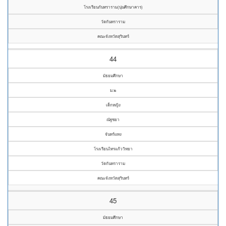
โรงเรียนกันทราราม(นุ่นศึกษาคาร)
วัดกันทราราม
คณะจังหวัดสุรินทร์
44
มัธยมศึกษา
ม.๒
เด็กหญิง
ณัฐชยา
จันทร์แทง
โรงเรียนไทรแก้ววิทยา
วัดกันทราราม
คณะจังหวัดสุรินทร์
45
มัธยมศึกษา