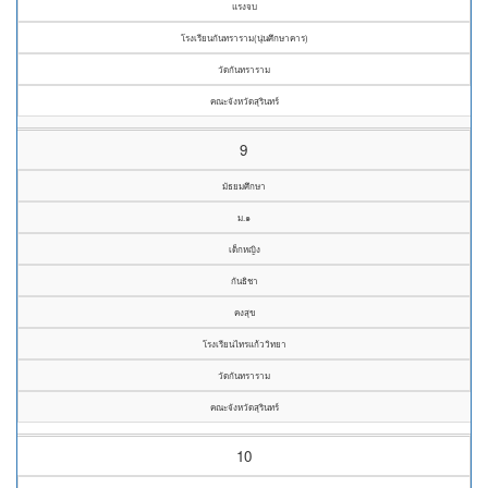
แรงจบ
โรงเรียนกันทราราม(นุ่นศึกษาคาร)
วัดกันทราราม
คณะจังหวัดสุรินทร์
9
มัธยมศึกษา
ม.๑
เด็กหญิง
กันธิชา
คงสุข
โรงเรียนไทรแก้ววิทยา
วัดกันทราราม
คณะจังหวัดสุรินทร์
10