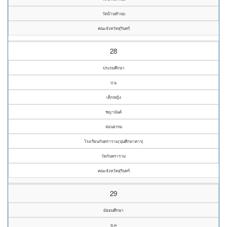
วัดบ้านทำนบ
คณะจังหวัดสุรินทร์
28
ประถมศึกษา
ป.๖
เด็กหญิง
ชญานันต์
สอนธรรม
โรงเรียนกันทราราม(นุ่นศึกษาคาร)
วัดกันทราราม
คณะจังหวัดสุรินทร์
29
มัธยมศึกษา
ม.๓