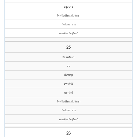
อยู่สบาย
โรงเรียนไทรแก้ววิทยา
วัดกันทราราม
คณะจังหวัดสุรินทร์
25
มัธยมศึกษา
ม.๒
เด็กหญิง
จุฑาศินีย์
บุรารัตน์
โรงเรียนไทรแก้ววิทยา
วัดกันทราราม
คณะจังหวัดสุรินทร์
26