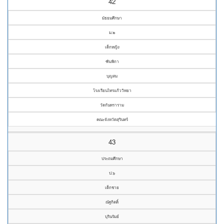
42
มัธยมศึกษา
ม.๒
เด็กหญิง
ฑิมพิกา
บุญสม
โรงเรียนไทรแก้ววิทยา
วัดกันทราราม
คณะจังหวัดสุรินทร์
43
ประถมศึกษา
ป.๖
เด็กชาย
ณัฐกิตติ์
บุรินรัมย์