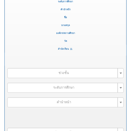
ระดับการศึกษา
คำนำหน้า
ชื่อ
นามสกุล
องค์กร/สถานศึกษา
วัด
สำนักเรียน
ช่วงชั้น
ระดับการศึกษา
คำนำหน้า