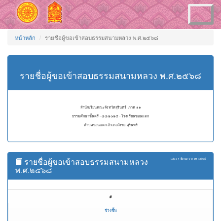
Toggle
navigation
หน้าหลัก
รายชื่อผู้ขอเข้าสอบธรรมสนามหลวง พ.ศ.๒๕๖๘
รายชื่อผู้ขอเข้าสอบธรรมสนามหลวง พ.ศ.๒๕๖๘
สำนักเรียนคณะจังหวัดสุรินทร์ ภาค ๑๑
ธรรมศึกษาชั้นตรี - ๔๔๗๐๗๕ - โรงเรียนขอนแตก
ตำบลขอนแตก อำเภอสังขะ สุรินทร์
รายชื่อผู้ขอเข้าสอบธรรมสนามหลวง
แสดง
1 ถึง 50
จาก
79
ผลลัพธ์
พ.ศ.๒๕๖๘
#
ช่วงชั้น