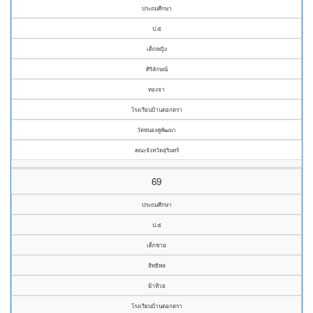
ประถมศึกษา
ป.๕
เด็กหญิง
ศิริลักษณ์
ทองจา
โรงเรียนบ้านตอกตรา
วัดหนองคูพัฒนา
คณะจังหวัดสุรินทร์
69
ประถมศึกษา
ป.๕
เด็กชาย
สิทธิพล
ม้าห้วย
โรงเรียนบ้านตอกตรา