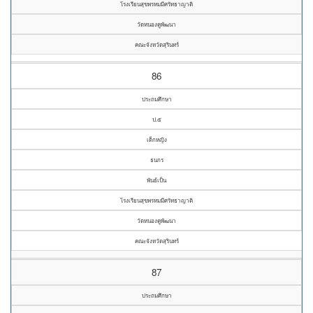
โรงเรียนสุขพรหมมีศรัทธาญาติ
วัดหนองคูพัฒนา
คณะจังหวัดสุรินทร์
86
ประถมศึกษา
ป.๕
เด็กหญิง
ธนกร
พันธ์เป็น
โรงเรียนสุขพรหมมีศรัทธาญาติ
วัดหนองคูพัฒนา
คณะจังหวัดสุรินทร์
87
ประถมศึกษา