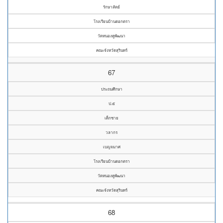
รักษาสัตย์
โรงเรียนบ้านตอกตรา
วัดหนองคูพัฒนา
คณะจังหวัดสุรินทร์
67
ประถมศึกษา
ป.๕
เด็กชาย
วลากร
เบญจมาศ
โรงเรียนบ้านตอกตรา
วัดหนองคูพัฒนา
คณะจังหวัดสุรินทร์
68