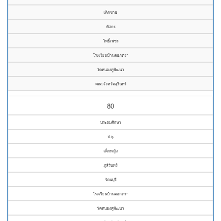
เด็กชาย
พัสกร
โพธิ์เพชร
โรงเรียนบ้านตอกตรา
วัดหนองคูพัฒนา
คณะจังหวัดสุรินทร์
80
ประถมศึกษา
ป.๖
เด็กหญิง
ภูสิรินทร์
รัตนบุรี
โรงเรียนบ้านตอกตรา
วัดหนองคูพัฒนา