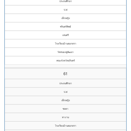
ประถมศึกษา
ป.๕
เด็กหญิง
ชรินทร์ทิพย์
เสมศรี
โรงเรียนบ้านตอกตรา
วัดหนองคูพัฒนา
คณะจังหวัดสุรินทร์
61
ประถมศึกษา
ป.๕
เด็กหญิง
ชลดา
ทางาม
โรงเรียนบ้านตอกตรา