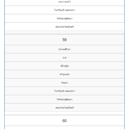
ประกายแก้ว
โรงเรียนบ้านตอกตรา
วัดหนองคูพัฒนา
คณะจังหวัดสุรินทร์
59
ประถมศึกษา
ป.๕
เด็กหญิง
ขวัญเนตร
วัดถุมา
โรงเรียนบ้านตอกตรา
วัดหนองคูพัฒนา
คณะจังหวัดสุรินทร์
60