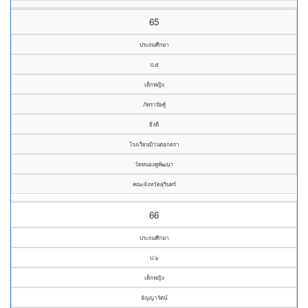
65
ประถมศึกษา
ป.๕
เด็กหญิง
ภัทรานิษฐ์
ยิ่งดี
โรงเรียนบ้านตอกตรา
วัดหนองคูพัฒนา
คณะจังหวัดสุรินทร์
66
ประถมศึกษา
ป.๖
เด็กหญิง
ธัญญารัตน์