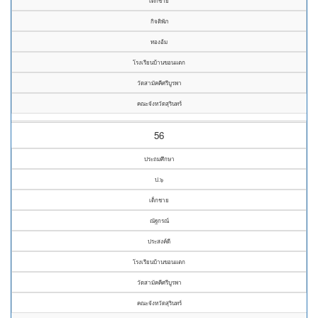
เด็กชาย
กิจติพัภ
ทองอ้ม
โรงเรียนบ้านขอนแตก
วัดสามัคคีศรีบูรพา
คณะจังหวัดสุรินทร์
56
ประถมศึกษา
ป.๖
เด็กชาย
ณัฐกรณ์
ประสงค์ดี
โรงเรียนบ้านขอนแตก
วัดสามัคคีศรีบูรพา
คณะจังหวัดสุรินทร์