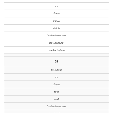
ม.๒
เด็กชาย
ธนพัฒน์
ดำริเลิศ
โรงเรียนบ้านขอนแตก
วัดสามัคคีศรีบูรพา
คณะจังหวัดสุรินทร์
53
ประถมศึกษา
ป.๖
เด็กชาย
ชยพล
บุตรดี
โรงเรียนบ้านขอนแตก