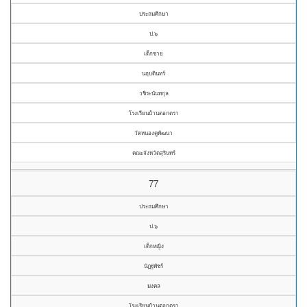
ประถมศึกษา
ป.๖
เด็กชาย
นฤบดินทร์
วชิระนันทกุล
โรงเรียนบ้านตอกตรา
วัดหนองคูพัฒนา
คณะจังหวัดสุรินทร์
77
ประถมศึกษา
ป.๖
เด็กหญิง
นัฏฐพัชร์
มงคล
โรงเรียนบ้านตอกตรา