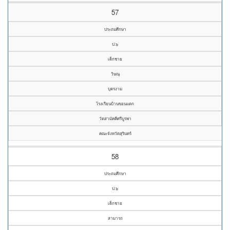
57
ประถมศึกษา
ป.๖
เด็กชาย
วิษณุ
บุตรงาม
โรงเรียนบ้านขอนแตก
วัดสามัคคีศรีบูรพา
คณะจังหวัดสุรินทร์
58
ประถมศึกษา
ป.๖
เด็กชาย
สามารถ