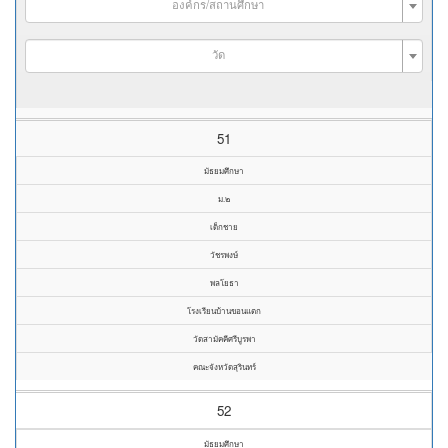
องค์กร/สถานศึกษา
วัด
51
มัธยมศึกษา
ม.๒
เด็กชาย
วัชรพงษ์
พลโยธา
โรงเรียนบ้านขอนแตก
วัดสามัคคีศรีบูรพา
คณะจังหวัดสุรินทร์
52
มัธยมศึกษา