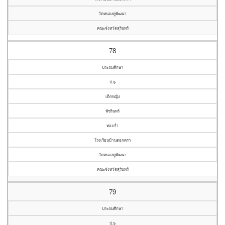
วัดหนองคูพัฒนา
คณะจังหวัดสุรินทร์
78
ประถมศึกษา
ป.๖
เด็กหญิง
พัชรินทร์
ทองก่ำ
โรงเรียนบ้านตอกตรา
วัดหนองคูพัฒนา
คณะจังหวัดสุรินทร์
79
ประถมศึกษา
ป.๖