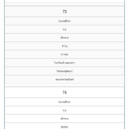
73
ประถมศึกษา
ป.๖
เด็กชาย
จิรายุ
สารสุข
โรงเรียนบ้านตอกตรา
วัดหนองคูพัฒนา
คณะจังหวัดสุรินทร์
74
ประถมศึกษา
ป.๖
เด็กชาย
ทินภัทร