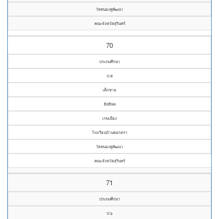
วัดหนองคูพัฒนา
คณะจังหวัดสุรินทร์
70
ประถมศึกษา
ป.๕
เด็กชาย
อิทธิพล
เกษเมือง
โรงเรียนบ้านตอกตรา
วัดหนองคูพัฒนา
คณะจังหวัดสุรินทร์
71
ประถมศึกษา
ป.๖