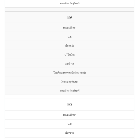
คณะจังหวัดสุรินทร์
89
ประถมศึกษา
ป.๕
เด็กหญิง
ปวีย์ปวิณ
สุขบำรุง
โรงเรียนสุขพรหมมีศรัทธาญาติ
วัดหนองคูพัฒนา
คณะจังหวัดสุรินทร์
90
ประถมศึกษา
ป.๕
เด็กชาย