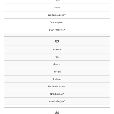
วรสุดา
ยาจิต
โรงเรียนบ้านตอกตรา
วัดหนองคูพัฒนา
คณะจังหวัดสุรินทร์
83
ประถมศึกษา
ป.๖
เด็กชาย
ศุภวิชญ์
จำปาทอง
โรงเรียนบ้านตอกตรา
วัดหนองคูพัฒนา
คณะจังหวัดสุรินทร์
84