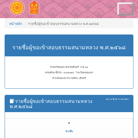
Toggle
navigation
หน้าหลัก
รายชื่อผู้ขอเข้าสอบธรรมสนามหลวง พ.ศ.๒๕๖๘
รายชื่อผู้ขอเข้าสอบธรรมสนามหลวง พ.ศ.๒๕๖๘
สำนักเรียนคณะจังหวัดสุรินทร์ ภาค ๑๑
ธรรมศึกษาชั้นโท - ๔๔๗๐๗๕ - โรงเรียนขอนแตก
ตำบลขอนแตก อำเภอสังขะ สุรินทร์
รายชื่อผู้ขอเข้าสอบธรรมสนามหลวง
แสดง
51 ถึง 93
จาก
93
ผลลัพธ์
พ.ศ.๒๕๖๘
#
ช่วงชั้น