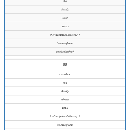
ป.๕
เด็กหญิง
ปณิดา
ยอดนา
โรงเรียนสุขพรหมมีศรัทธาญาติ
วัดหนองคูพัฒนา
คณะจังหวัดสุรินทร์
88
ประถมศึกษา
ป.๕
เด็กหญิง
ปพิชญา
มุกดา
โรงเรียนสุขพรหมมีศรัทธาญาติ
วัดหนองคูพัฒนา