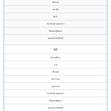
เด็กชาย
ธนาธิป
มีแก้ว
โรงเรียนบ้านตอกตรา
วัดหนองคูพัฒนา
คณะจังหวัดสุรินทร์
64
ประถมศึกษา
ป.๕
เด็กหญิง
ภัทรวรรณ
บุญละออง
โรงเรียนบ้านตอกตรา
วัดหนองคูพัฒนา
คณะจังหวัดสุรินทร์