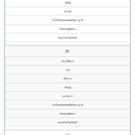
พสิษฐ์
แก้วศรี
โรงเรียนสุขพรหมมีศรัทธาญาติ
วัดหนองคูพัฒนา
คณะจังหวัดสุรินทร์
91
ประถมศึกษา
ป.๕
เด็กชาย
วทัญญู
ฉลาดมาก
โรงเรียนสุขพรหมมีศรัทธาญาติ
วัดหนองคูพัฒนา
คณะจังหวัดสุรินทร์