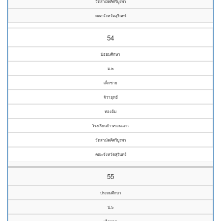
วัดสามัคคีศรีบูรพา
คณะจังหวัดสุรินทร์
54
มัธยมศึกษา
ม.๒
เด็กชาย
จิรายุทธ์
ทองอ้ม
โรงเรียนบ้านขอนแตก
วัดสามัคคีศรีบูรพา
คณะจังหวัดสุรินทร์
55
ประถมศึกษา
ป.๖