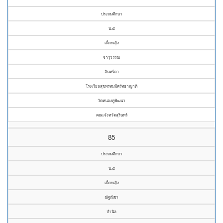
ประถมศึกษา
ป.๕
เด็กหญิง
จารุวรรณ
อินทร์ตา
โรงเรียนสุขพรหมมีศรัทธาญาติ
วัดหนองคูพัฒนา
คณะจังหวัดสุรินทร์
85
ประถมศึกษา
ป.๕
เด็กหญิง
ณัฐณิชา
จำนิล