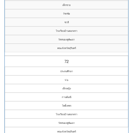
เด็กชาย
วัชรชัย
ชวลี
โรงเรียนบ้านตอกตรา
วัดหนองคูพัฒนา
คณะจังหวัดสุรินทร์
72
ประถมศึกษา
ป.๖
เด็กหญิง
กานต์มณี
โพธิ์เพชร
โรงเรียนบ้านตอกตรา
วัดหนองคูพัฒนา
คณะจังหวัดสุรินทร์