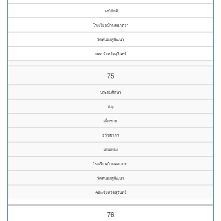
วงษ์ภักดี
โรงเรียนบ้านตอกตรา
วัดหนองคูพัฒนา
คณะจังหวัดสุรินทร์
75
ประถมศึกษา
ป.๖
เด็กชาย
ธวัชชากร
แหมทอง
โรงเรียนบ้านตอกตรา
วัดหนองคูพัฒนา
คณะจังหวัดสุรินทร์
76