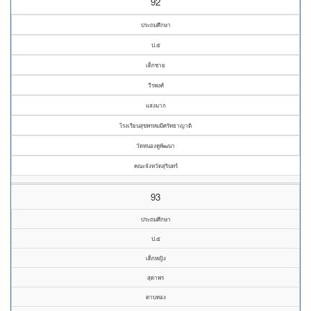
92
ประถมศึกษา
ป.๕
เด็กชาย
วีรพงศ์
แสงมาก
โรงเรียนสุขพรหมมีศรัทธาญาติ
วัดหนองคูพัฒนา
คณะจังหวัดสุรินทร์
93
ประถมศึกษา
ป.๕
เด็กหญิง
สุดาพร
ตาบทอง