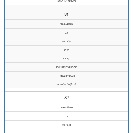
คณะจังหวัดสุรินทร์
81
ประถมศึกษา
ป.๖
เด็กหญิง
รุจิรา
สารสุข
โรงเรียนบ้านตอกตรา
วัดหนองคูพัฒนา
คณะจังหวัดสุรินทร์
82
ประถมศึกษา
ป.๖
เด็กหญิง