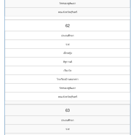
วัดหนองคูพัฒนา
คณะจังหวัดสุรินทร์
62
ประถมศึกษา
ป.๕
เด็กหญิง
ดิฐกานต์
เรียงวัล
โรงเรียนบ้านตอกตรา
วัดหนองคูพัฒนา
คณะจังหวัดสุรินทร์
63
ประถมศึกษา
ป.๕