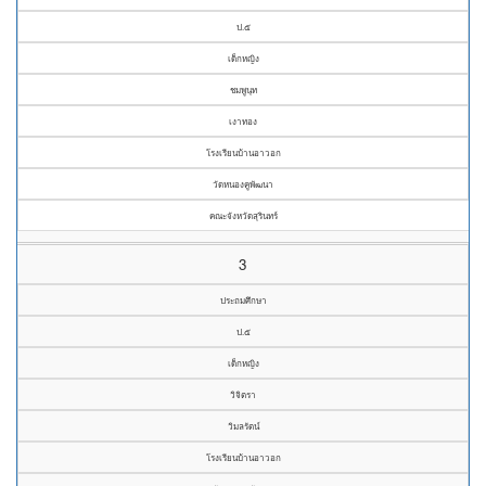
ป.๕
เด็กหญิง
ชมพูนุท
เงาทอง
โรงเรียนบ้านอาวอก
วัดหนองคูพัฒนา
คณะจังหวัดสุรินทร์
3
ประถมศึกษา
ป.๕
เด็กหญิง
วิจิตรา
วิมลรัตน์
โรงเรียนบ้านอาวอก