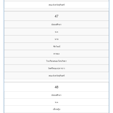
คณะจังหวัดสุรินทร์
47
มัธยมศึกษา
ม.๓
นาย
ชัยวัฒน์
ทาทอง
โรงเรียนหนองโสนวิทยา
วัดศรีหนองปลาขาว
คณะจังหวัดสุรินทร์
48
มัธยมศึกษา
ม.๓
เด็กหญิง