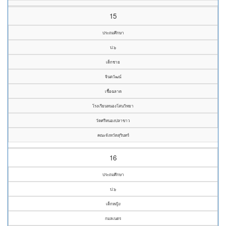
15
ประถมศึกษา
ป.๖
เด็กชาย
จินตวัฒน์
เชื้อฉลาด
โรงเรียนหนองโสนวิทยา
วัดศรีหนองปลาขาว
คณะจังหวัดสุรินทร์
16
ประถมศึกษา
ป.๖
เด็กหญิง
กมลเนตร