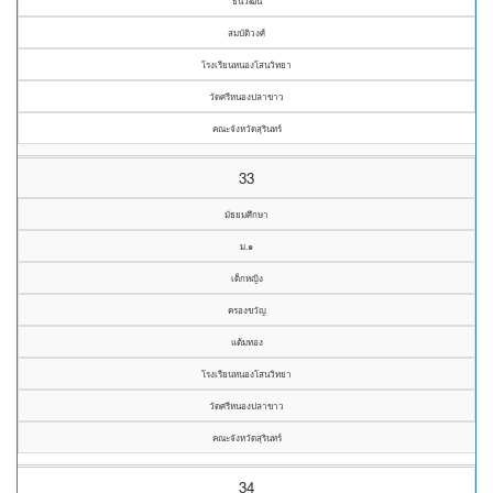
ธนวัฒน์
สมบัติวงศ์
โรงเรียนหนองโสนวิทยา
วัดศรีหนองปลาขาว
คณะจังหวัดสุรินทร์
33
มัธยมศึกษา
ม.๑
เด็กหญิง
ครองขวัญ
แต้มทอง
โรงเรียนหนองโสนวิทยา
วัดศรีหนองปลาขาว
คณะจังหวัดสุรินทร์
34