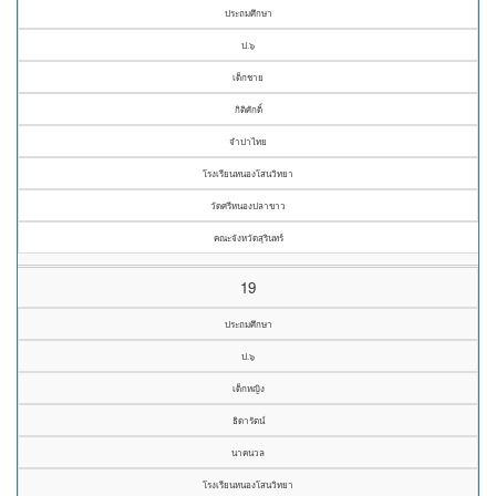
ประถมศึกษา
ป.๖
เด็กชาย
กิติศักดิ์
จำปาไทย
โรงเรียนหนองโสนวิทยา
วัดศรีหนองปลาขาว
คณะจังหวัดสุรินทร์
19
ประถมศึกษา
ป.๖
เด็กหญิง
ธิดารัตน์
นาคนวล
โรงเรียนหนองโสนวิทยา