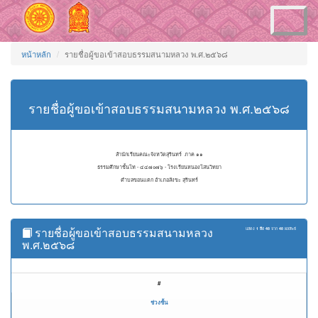
Toggle
navigation
หน้าหลัก
รายชื่อผู้ขอเข้าสอบธรรมสนามหลวง พ.ศ.๒๕๖๘
รายชื่อผู้ขอเข้าสอบธรรมสนามหลวง พ.ศ.๒๕๖๘
สำนักเรียนคณะจังหวัดสุรินทร์ ภาค ๑๑
ธรรมศึกษาชั้นโท - ๔๔๗๐๗๖ - โรงเรียนหนองโสนวิทยา
ตำบลขอนแตก อำเภอสังขะ สุรินทร์
รายชื่อผู้ขอเข้าสอบธรรมสนามหลวง
แสดง
1 ถึง 48
จาก
48
ผลลัพธ์
พ.ศ.๒๕๖๘
#
ช่วงชั้น