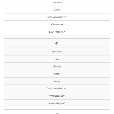
กมลวรรณ
บุญหนัก
โรงเรียนหนองโสนวิทยา
วัดศรีหนองปลาขาว
คณะจังหวัดสุรินทร์
41
มัธยมศึกษา
ม.๓
เด็กหญิง
สุพรรษา
คุ้มบุญ
โรงเรียนหนองโสนวิทยา
วัดศรีหนองปลาขาว
คณะจังหวัดสุรินทร์