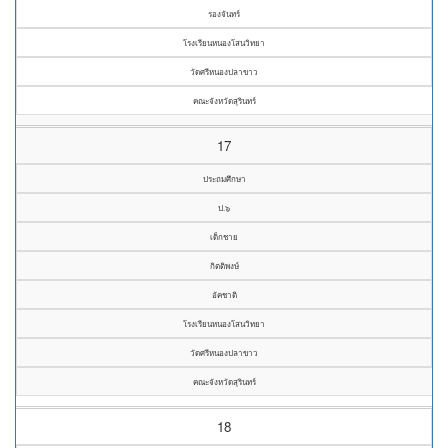
รองจันทร์
โรงเรียนหนองโสนวิทยา
วัดศรีหนองปลาขาว
คณะจังหวัดสุรินทร์
17
ประถมศึกษา
ป.๖
เด็กชาย
กิตติพงษ์
อัคชาติ
โรงเรียนหนองโสนวิทยา
วัดศรีหนองปลาขาว
คณะจังหวัดสุรินทร์
18