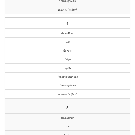
วัดหนองคูพัฒนา
คณะจังหวัดสุรินทร์
4
ประถมศึกษา
ป.๕
เด็กชาย
วิศรุต
บุญเลิศ
โรงเรียนบ้านอาวอก
วัดหนองคูพัฒนา
คณะจังหวัดสุรินทร์
5
ประถมศึกษา
ป.๕