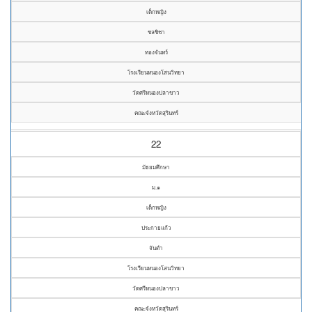
เด็กหญิง
ชลชิชา
ทองจันทร์
โรงเรียนหนองโสนวิทยา
วัดศรีหนองปลาขาว
คณะจังหวัดสุรินทร์
22
มัธยมศึกษา
ม.๑
เด็กหญิง
ประกายแก้ว
จันดำ
โรงเรียนหนองโสนวิทยา
วัดศรีหนองปลาขาว
คณะจังหวัดสุรินทร์