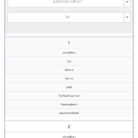
องค์กร/สถานศึกษา
วัด
1
ประถมศึกษา
ป.๕
เด็กชาย
วัชรากร
อุปมัย
โรงเรียนบ้านอาวอก
วัดหนองคูพัฒนา
คณะจังหวัดสุรินทร์
2
ประถมศึกษา