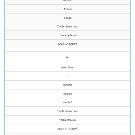
เด็กชาย
วีรวัฒน์
บัวหอม
โรงเรียนบ้านอาวอก
วัดหนองคูพัฒนา
คณะจังหวัดสุรินทร์
6
ประถมศึกษา
ป.๕
เด็กหญิง
สุชัญญา
ภาสวัสดิ์
โรงเรียนบ้านอาวอก
วัดหนองคูพัฒนา
คณะจังหวัดสุรินทร์