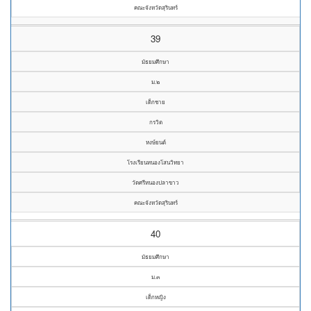
คณะจังหวัดสุรินทร์
39
มัธยมศึกษา
ม.๒
เด็กชาย
กรวิต
หงษ์ยนต์
โรงเรียนหนองโสนวิทยา
วัดศรีหนองปลาขาว
คณะจังหวัดสุรินทร์
40
มัธยมศึกษา
ม.๓
เด็กหญิง