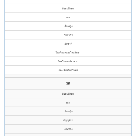
มัธยมศึกษา
ม.๑
เด็กหญิง
กัลยากร
อัคชาติ
โรงเรียนหนองโสนวิทยา
วัดศรีหนองปลาขาว
คณะจังหวัดสุรินทร์
35
มัธยมศึกษา
ม.๑
เด็กหญิง
กัญญพัชร
แต้มทอง