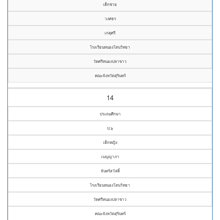
เด็กชาย
วงศธร
เกตุศรี
โรงเรียนหนองโสนวิทยา
วัดศรีหนองปลาขาว
คณะจังหวัดสุรินทร์
14
ประถมศึกษา
ป.๖
เด็กหญิง
เบญญาภา
จันทร์สวัสดิ์
โรงเรียนหนองโสนวิทยา
วัดศรีหนองปลาขาว
คณะจังหวัดสุรินทร์