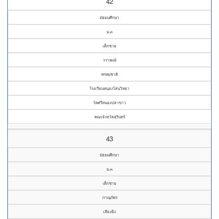
42
มัธยมศึกษา
ม.๓
เด็กชาย
วราพงษ์
พรหมชาติ
โรงเรียนหนองโสนวิทยา
วัดศรีหนองปลาขาว
คณะจังหวัดสุรินทร์
43
มัธยมศึกษา
ม.๓
เด็กชาย
ภาณุภัทร
เสียงยิ่ง