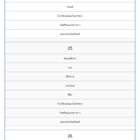
พรมมี
โรงเรียนหนองโสนวิทยา
วัดศรีหนองปลาขาว
คณะจังหวัดสุรินทร์
25
มัธยมศึกษา
ม.๑
เด็กชาย
ธนวัฒน์
ดียิ่ง
โรงเรียนหนองโสนวิทยา
วัดศรีหนองปลาขาว
คณะจังหวัดสุรินทร์
26