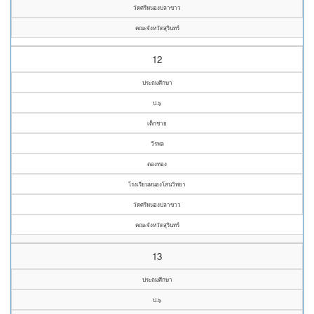
วัดศรีหนองปลาขาว
คณะจังหวัดสุรินทร์
12
ประถมศึกษา
ป.๖
เด็กชาย
วีรพล
ตองทอง
โรงเรียนหนองโสนวิทยา
วัดศรีหนองปลาขาว
คณะจังหวัดสุรินทร์
13
ประถมศึกษา
ป.๖