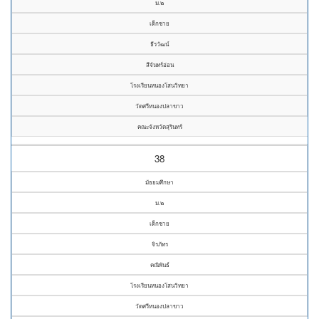
ม.๒
เด็กชาย
ธีรวัฒน์
สีจันทร์อ่อน
โรงเรียนหนองโสนวิทยา
วัดศรีหนองปลาขาว
คณะจังหวัดสุรินทร์
38
มัธยมศึกษา
ม.๒
เด็กชาย
จิรภัทร
คณิพันธ์
โรงเรียนหนองโสนวิทยา
วัดศรีหนองปลาขาว