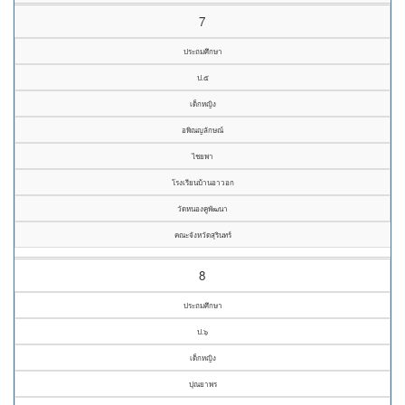
7
ประถมศึกษา
ป.๕
เด็กหญิง
อพิณญลักษณ์
ไชยพา
โรงเรียนบ้านอาวอก
วัดหนองคูพัฒนา
คณะจังหวัดสุรินทร์
8
ประถมศึกษา
ป.๖
เด็กหญิง
ปุณยาพร