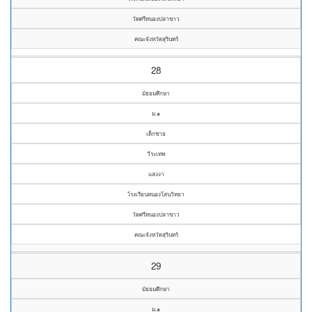
วัดศรีหนองปลาขาว
คณะจังหวัดสุรินทร์
28
มัธยมศึกษา
ม.๑
เด็กชาย
วีระเทพ
แสงงา
โรงเรียนหนองโสนวิทยา
วัดศรีหนองปลาขาว
คณะจังหวัดสุรินทร์
29
มัธยมศึกษา
ม.๑