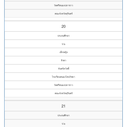
วัดศรีหนองปลาขาว
คณะจังหวัดสุรินทร์
20
ประถมศึกษา
ป.๖
เด็กหญิง
จิรดา
จันทร์สวัสดิ์
โรงเรียนหนองโสนวิทยา
วัดศรีหนองปลาขาว
คณะจังหวัดสุรินทร์
21
ประถมศึกษา
ป.๖