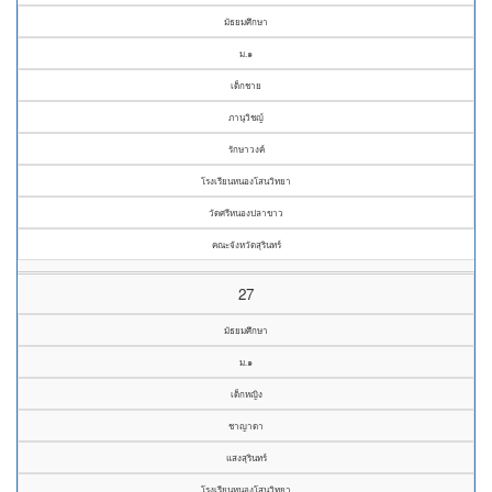
มัธยมศึกษา
ม.๑
เด็กชาย
ภานุวิชญ์
รักษาวงค์
โรงเรียนหนองโสนวิทยา
วัดศรีหนองปลาขาว
คณะจังหวัดสุรินทร์
27
มัธยมศึกษา
ม.๑
เด็กหญิง
ชาญาดา
แสงสุรินทร์
โรงเรียนหนองโสนวิทยา