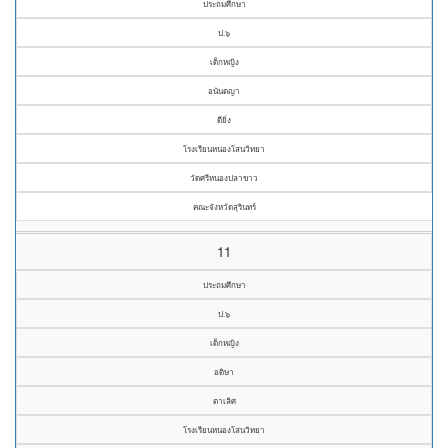
ประถมศึกษา
ป.๖
เด็กหญิง
อนันตญา
ดียิ่ง
โรงเรียนหนองโสนวิทยา
วัดศรีหนองปลาขาว
คณะจังหวัดสุรินทร์
11
ประถมศึกษา
ป.๖
เด็กหญิง
อดิษา
ตาเลิศ
โรงเรียนหนองโสนวิทยา