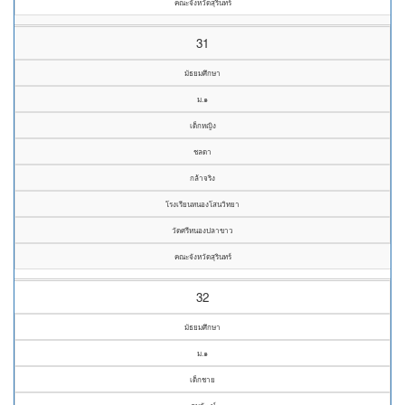
คณะจังหวัดสุรินทร์
31
มัธยมศึกษา
ม.๑
เด็กหญิง
ชลดา
กล้าจริง
โรงเรียนหนองโสนวิทยา
วัดศรีหนองปลาขาว
คณะจังหวัดสุรินทร์
32
มัธยมศึกษา
ม.๑
เด็กชาย