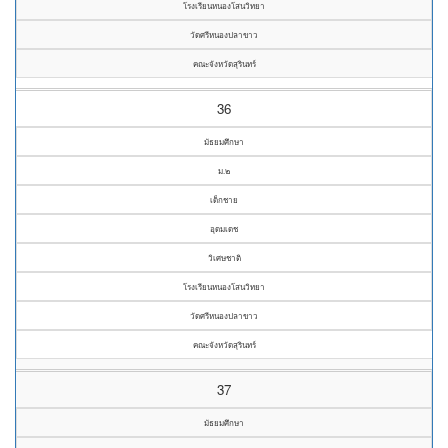
โรงเรียนหนองโสนวิทยา
วัดศรีหนองปลาขาว
คณะจังหวัดสุรินทร์
36
มัธยมศึกษา
ม.๒
เด็กชาย
อุดมเดช
วิเศษชาติ
โรงเรียนหนองโสนวิทยา
วัดศรีหนองปลาขาว
คณะจังหวัดสุรินทร์
37
มัธยมศึกษา