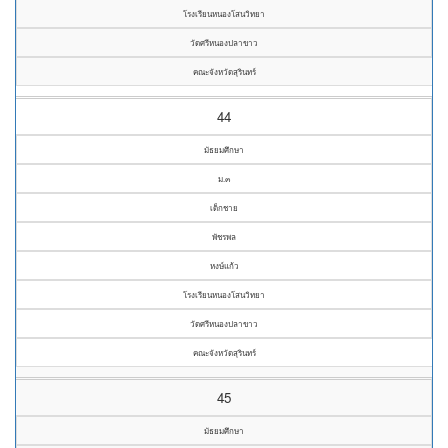
โรงเรียนหนองโสนวิทยา
วัดศรีหนองปลาขาว
คณะจังหวัดสุรินทร์
44
มัธยมศึกษา
ม.๓
เด็กชาย
พัชรพล
หงษ์แก้ว
โรงเรียนหนองโสนวิทยา
วัดศรีหนองปลาขาว
คณะจังหวัดสุรินทร์
45
มัธยมศึกษา