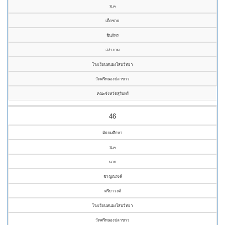
ม.๓
เด็กชาย
ชินภัทร
สง่างาม
โรงเรียนหนองโสนวิทยา
วัดศรีหนองปลาขาว
คณะจังหวัดสุรินทร์
46
มัธยมศึกษา
ม.๓
นาย
ชาญณรงค์
ศรีษาวงศ์
โรงเรียนหนองโสนวิทยา
วัดศรีหนองปลาขาว