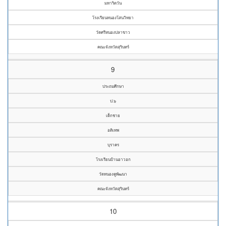
มหาริตวัน
โรงเรียนหนองโสนวิทยา
วัดศรีหนองปลาขาว
คณะจังหวัดสุรินทร์
9
ประถมศึกษา
ป.๖
เด็กชาย
อติเทพ
บุราคร
โรงเรียนบ้านอาวอก
วัดหนองคูพัฒนา
คณะจังหวัดสุรินทร์
10