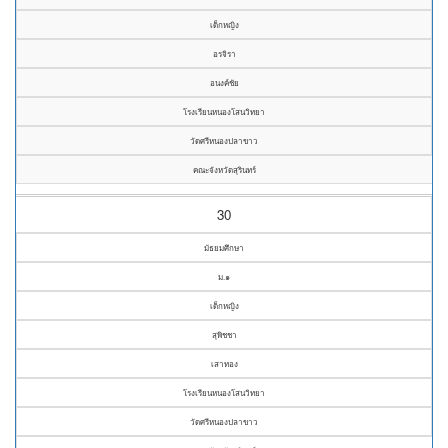
เด็กหญิง
อรจิรา
อนงค์ชัย
โรงเรียนหนองโสนวิทยา
วัดศรีหนองปลาขาว
คณะจังหวัดสุรินทร์
30
มัธยมศึกษา
ม.๑
เด็กหญิง
สุพิชชา
เสาทอง
โรงเรียนหนองโสนวิทยา
วัดศรีหนองปลาขาว