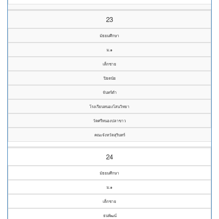
23
มัธยมศึกษา
ม.๑
เด็กชาย
ปิยดนัย
จันทร์ดำ
โรงเรียนหนองโสนวิทยา
วัดศรีหนองปลาขาว
คณะจังหวัดสุรินทร์
24
มัธยมศึกษา
ม.๑
เด็กชาย
ธนพัฒน์