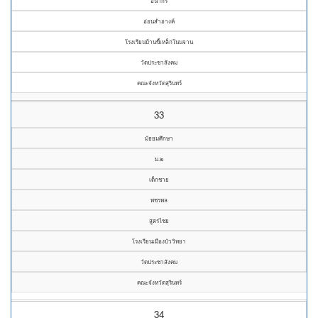
อนากร
อ่อนสำอางค์
โรงเรียนบ้านขี้เหล็กโนนจาน
วัดประชาสังคม
คณะจังหวัดสุรินทร์
33
มัธยมศึกษา
ม.๒
เด็กชาย
พชรพล
สูตรไชย
โรงเรียนเมืองบัววิทยา
วัดประชาสังคม
คณะจังหวัดสุรินทร์
34