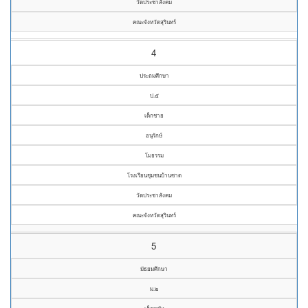
วัดประชาสังคม
คณะจังหวัดสุรินทร์
4
ประถมศึกษา
ป.๕
เด็กชาย
อนุรักษ์
โมธรรม
โรงเรียนชุมชนบ้านซาด
วัดประชาสังคม
คณะจังหวัดสุรินทร์
5
มัธยมศึกษา
ม.๒