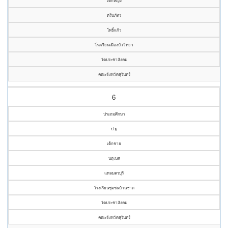
เด็กหญิง
ตรีนภัทร
โพธิ์แก้ว
โรงเรียนเมืองบัววิทยา
วัดประชาสังคม
คณะจังหวัดสุรินทร์
6
ประถมศึกษา
ป.๖
เด็กชาย
นฤเบศ
แหลมครบุรี
โรงเรียนชุมชนบ้านซาด
วัดประชาสังคม
คณะจังหวัดสุรินทร์