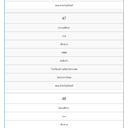
คณะจังหวัดสุรินทร์
47
ประถมศึกษา
ป.๕
เด็กชาย
กษิดิศ
สังสีแก้ว
โรงเรียนบ้านเมืองไผ่กระท่ม
วัดประชาสังคม
คณะจังหวัดสุรินทร์
48
มัธยมศึกษา
ม.๓
เด็กชาย