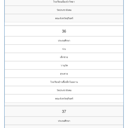
โรงเรียนเมืองบัววิทยา
วัดประชาสังคม
คณะจังหวัดสุรินทร์
36
ประถมศึกษา
ป.๖
เด็กชาย
วายุภัค
สุระคาย
โรงเรียนบ้านขี้เหล็กโนนจาน
วัดประชาสังคม
คณะจังหวัดสุรินทร์
37
ประถมศึกษา