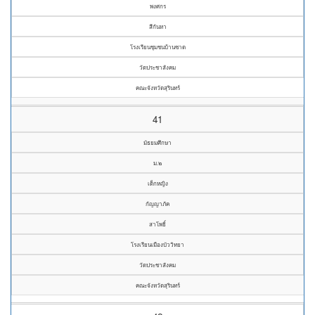
พงศกร
สีกันหา
โรงเรียนชุมชนบ้านซาด
วัดประชาสังคม
คณะจังหวัดสุรินทร์
41
มัธยมศึกษา
ม.๒
เด็กหญิง
กัญญาภัค
สาโพธิ์
โรงเรียนเมืองบัววิทยา
วัดประชาสังคม
คณะจังหวัดสุรินทร์