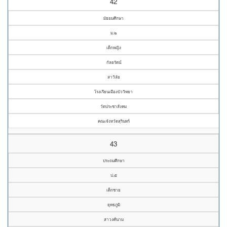
42
มัธยมศึกษา
ม.๒
เด็กหญิง
กัลยรัตน์
สาวิลัย
โรงเรียนเมืองบัววิทยา
วัดประชาสังคม
คณะจังหวัดสุรินทร์
43
ประถมศึกษา
ป.๕
เด็กชาย
ยุทธภูมิ
สาวงศ์นาม