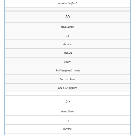
คณะจังหวัดสุรินทร์
39
ประถมศึกษา
ป.๖
เด็กชาย
ธนวัฒน์
สีกันหา
โรงเรียนชุมชนบ้านซาด
วัดประชาสังคม
คณะจังหวัดสุรินทร์
40
ประถมศึกษา
ป.๖
เด็กชาย