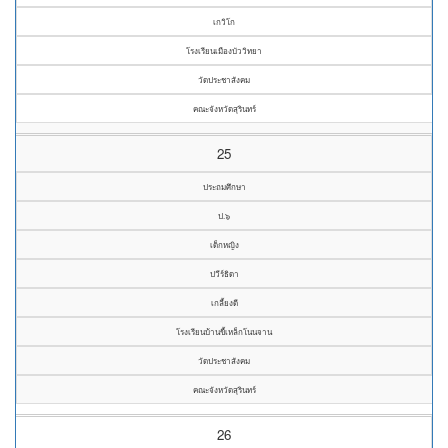
เกวิโก
โรงเรียนเมืองบัววิทยา
วัดประชาสังคม
คณะจังหวัดสุรินทร์
25
ประถมศึกษา
ป.๖
เด็กหญิง
ปวีร์ธิดา
เกลี้ยงดี
โรงเรียนบ้านขี้เหล็กโนนจาน
วัดประชาสังคม
คณะจังหวัดสุรินทร์
26