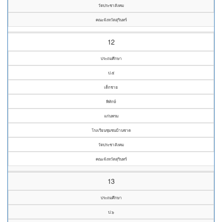
วัดประชาสังคม
คณะจังหวัดสุรินทร์
12
ประถมศึกษา
ป.๕
เด็กชาย
พิทักษ์
แก่นพรม
โรงเรียนชุมชนบ้านซาด
วัดประชาสังคม
คณะจังหวัดสุรินทร์
13
ประถมศึกษา
ป.๖