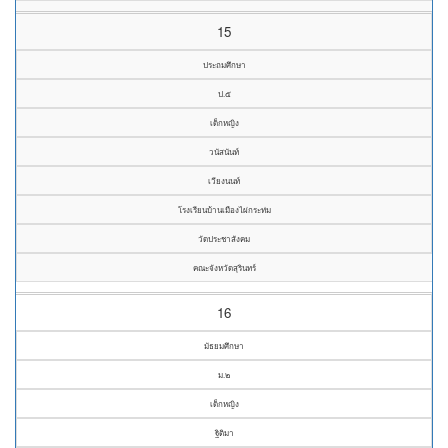
15
ประถมศึกษา
ป.๕
เด็กหญิง
วนัสนันท์
เวียงนนท์
โรงเรียนบ้านเมืองไผ่กระท่ม
วัดประชาสังคม
คณะจังหวัดสุรินทร์
16
มัธยมศึกษา
ม.๒
เด็กหญิง
ฐิติมา