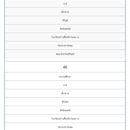
ป.๕
เด็กชาย
สิริภูมิ
สัตย์ฌุชนม์
โรงเรียนบ้านขี้เหล็กโนนจาน
วัดประชาสังคม
คณะจังหวัดสุรินทร์
46
ประถมศึกษา
ป.๕
เด็กชาย
สิริภัทร
สัตย์ฌุชนม์
โรงเรียนบ้านขี้เหล็กโนนจาน
วัดประชาสังคม