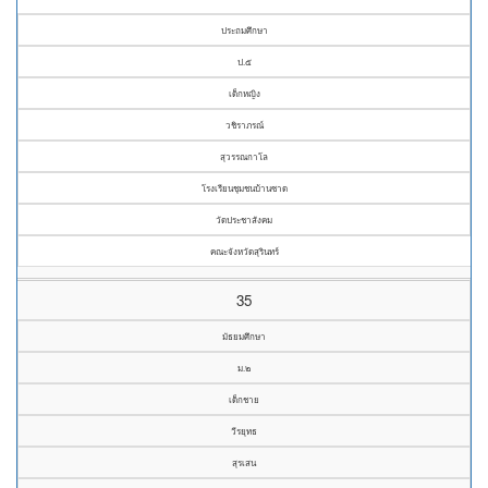
ประถมศึกษา
ป.๕
เด็กหญิง
วชิราภรณ์
สุวรรณกาโล
โรงเรียนชุมชนบ้านซาด
วัดประชาสังคม
คณะจังหวัดสุรินทร์
35
มัธยมศึกษา
ม.๒
เด็กชาย
วีรยุทธ
สุรเสน