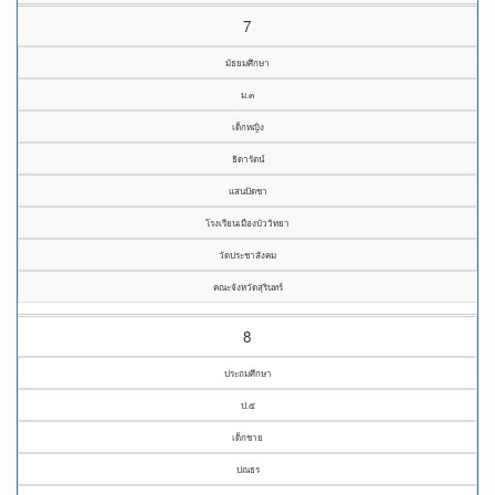
7
มัธยมศึกษา
ม.๓
เด็กหญิง
ธิดารัตน์
แสนปัดชา
โรงเรียนเมืองบัววิทยา
วัดประชาสังคม
คณะจังหวัดสุรินทร์
8
ประถมศึกษา
ป.๕
เด็กชาย
ปณธร