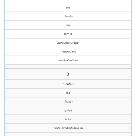
ม.๒
เด็กหญิง
วรนุช
โสภาชัย
โรงเรียนเมืองบัววิทยา
วัดประชาสังคม
คณะจังหวัดสุรินทร์
3
ประถมศึกษา
ป.๕
เด็กหญิง
มุกทิตา
โยรัมย์
โรงเรียนบ้านขี้เหล็กโนนจาน