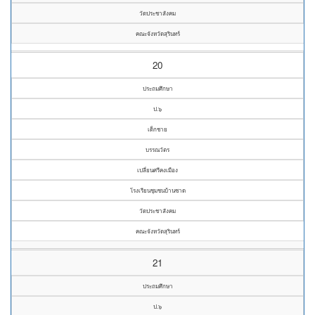
วัดประชาสังคม
คณะจังหวัดสุรินทร์
20
ประถมศึกษา
ป.๖
เด็กชาย
บรรณวัตร
เปลี่ยนศรีคงเมือง
โรงเรียนชุมชนบ้านซาด
วัดประชาสังคม
คณะจังหวัดสุรินทร์
21
ประถมศึกษา
ป.๖