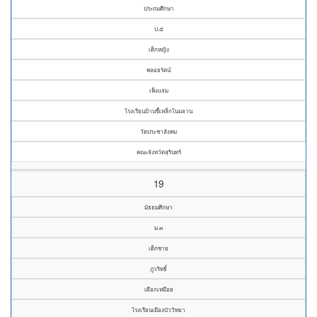
ประถมศึกษา
ป.๕
เด็กหญิง
พลอยรัตน์
เพ็งแจ่ม
โรงเรียนบ้านขี้เหล็กโนนจาน
วัดประชาสังคม
คณะจังหวัดสุรินทร์
19
มัธยมศึกษา
ม.๓
เด็กชาย
ภูวริทธิ์
เผือกเหมือย
โรงเรียนเมืองบัววิทยา