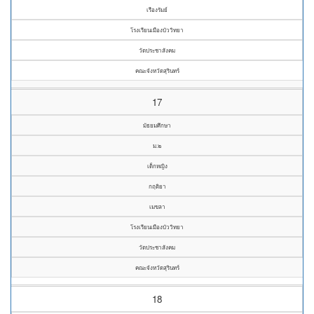
เรืองรัมย์
โรงเรียนเมืองบัววิทยา
วัดประชาสังคม
คณะจังหวัดสุรินทร์
17
มัธยมศึกษา
ม.๒
เด็กหญิง
กฤติยา
เมขลา
โรงเรียนเมืองบัววิทยา
วัดประชาสังคม
คณะจังหวัดสุรินทร์
18