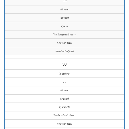
ป.๕
เด็กชาย
อัครวินท์
สุนทรา
โรงเรียนชุมชนบ้านซาด
วัดประชาสังคม
คณะจังหวัดสุรินทร์
38
มัธยมศึกษา
ม.๒
เด็กชาย
กิตตินันท์
สุขหนองบึง
โรงเรียนเมืองบัววิทยา
วัดประชาสังคม