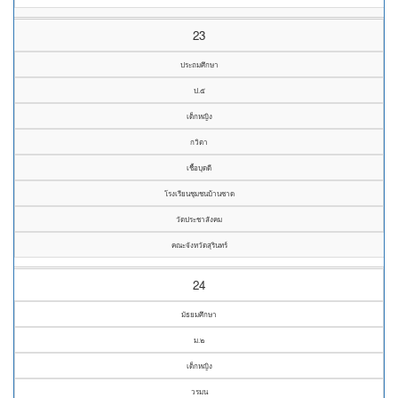
23
ประถมศึกษา
ป.๕
เด็กหญิง
กวิตา
เชื้อบุดดี
โรงเรียนชุมชนบ้านซาด
วัดประชาสังคม
คณะจังหวัดสุรินทร์
24
มัธยมศึกษา
ม.๒
เด็กหญิง
วรมน