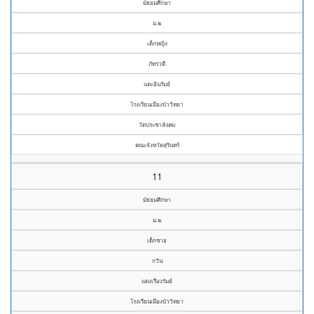
มัธยมศึกษา
ม.๒
เด็กหญิง
ภัทรวดี
แตะอินรัมย์
โรงเรียนเมืองบัววิทยา
วัดประชาสังคม
คณะจังหวัดสุรินทร์
11
มัธยมศึกษา
ม.๒
เด็กชาย
กวิน
แดงเรืองรัมย์
โรงเรียนเมืองบัววิทยา