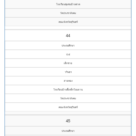
โรงเรียนชุมชนบ้านซาด
วัดประชาสังคม
คณะจังหวัดสุรินทร์
44
ประถมศึกษา
ป.๕
เด็กชาย
วรินธร
สายทอง
โรงเรียนบ้านขี้เหล็กโนนจาน
วัดประชาสังคม
คณะจังหวัดสุรินทร์
45
ประถมศึกษา