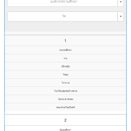
องค์กร/สถานศึกษา
วัด
1
ประถมศึกษา
ป.๖
เด็กหญิง
ไข่มุก
ไกรงาม
โรงเรียนชุมชนบ้านซาด
วัดประชาสังคม
คณะจังหวัดสุรินทร์
2
มัธยมศึกษา