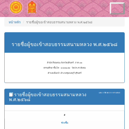
Toggle
navigation
หน้าหลัก
รายชื่อผู้ขอเข้าสอบธรรมสนามหลวง พ.ศ.๒๕๖๘
รายชื่อผู้ขอเข้าสอบธรรมสนามหลวง พ.ศ.๒๕๖๘
สำนักเรียนคณะจังหวัดสุรินทร์ ภาค ๑๑
ธรรมศึกษาชั้นโท - ๔๔๗๑๐๒ - วัดประชาสังคม
ตำบลเมืองบัว อำเภอชุมพลบุรี สุรินทร์
รายชื่อผู้ขอเข้าสอบธรรมสนามหลวง
แสดง
1 ถึง 50
จาก
117
ผลลัพธ์
พ.ศ.๒๕๖๘
#
ช่วงชั้น