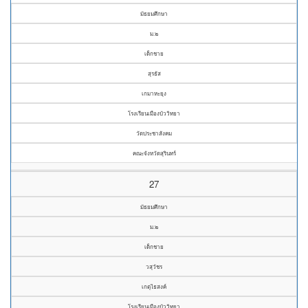
มัธยมศึกษา
ม.๒
เด็กชาย
สุรธัส
เกมาหะยุง
โรงเรียนเมืองบัววิทยา
วัดประชาสังคม
คณะจังหวัดสุรินทร์
27
มัธยมศึกษา
ม.๒
เด็กชาย
วสุวัชร
เกตุไธสงค์
โรงเรียนเมืองบัววิทยา