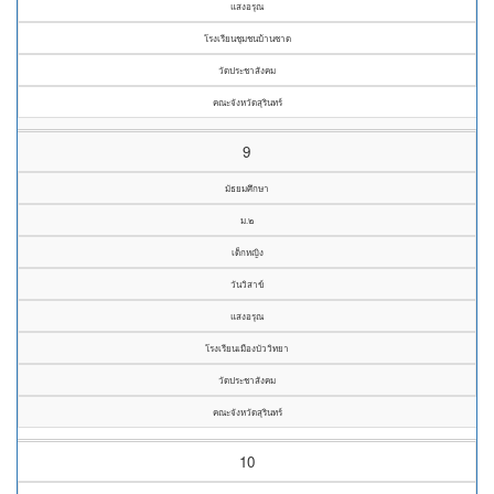
แสงอรุณ
โรงเรียนชุมชนบ้านซาด
วัดประชาสังคม
คณะจังหวัดสุรินทร์
9
มัธยมศึกษา
ม.๒
เด็กหญิง
วันวิสาข์
แสงอรุณ
โรงเรียนเมืองบัววิทยา
วัดประชาสังคม
คณะจังหวัดสุรินทร์
10