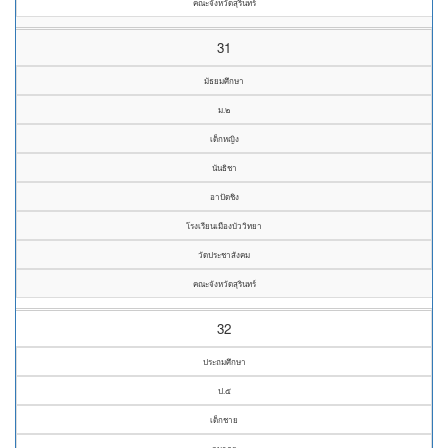
คณะจังหวัดสุรินทร์
31
มัธยมศึกษา
ม.๒
เด็กหญิง
นันธิชา
อาปัดชิง
โรงเรียนเมืองบัววิทยา
วัดประชาสังคม
คณะจังหวัดสุรินทร์
32
ประถมศึกษา
ป.๕
เด็กชาย