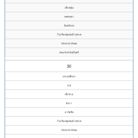
เด็กหญิง
เพชรลดา
อินทร์แปง
โรงเรียนชุมชนบ้านซาด
วัดประชาสังคม
คณะจังหวัดสุรินทร์
30
ประถมศึกษา
ป.๕
เด็กชาย
ธันวา
อาปัดชิง
โรงเรียนชุมชนบ้านซาด
วัดประชาสังคม