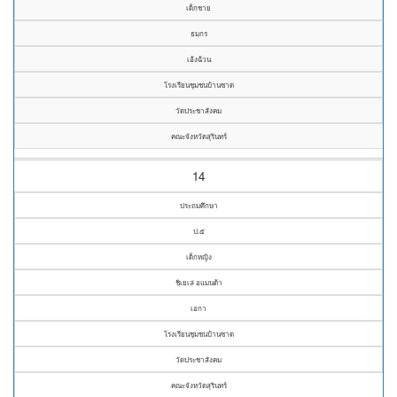
เด็กชาย
ธมกร
เอ้งฉ้วน
โรงเรียนชุมชนบ้านซาด
วัดประชาสังคม
คณะจังหวัดสุรินทร์
14
ประถมศึกษา
ป.๕
เด็กหญิง
ชิเยเล่ อแมนด้า
เอกา
โรงเรียนชุมชนบ้านซาด
วัดประชาสังคม
คณะจังหวัดสุรินทร์