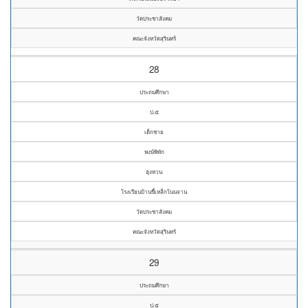
วัดประชาสังคม
คณะจังหวัดสุรินทร์
28
ประถมศึกษา
ป.๕
เด็กชาย
พงษ์พิทัก
ฮุงหวน
โรงเรียนบ้านขี้เหล็กโนนจาน
วัดประชาสังคม
คณะจังหวัดสุรินทร์
29
ประถมศึกษา
ป.๕