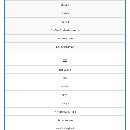
เด็กหญิง
อัญชิสา
เถลิงรัมย์
โรงเรียนบ้านขี้เหล็กโนนจาน
วัดประชาสังคม
คณะจังหวัดสุรินทร์
22
มัธยมศึกษา
ม.๒
เด็กหญิง
นิลนภา
เดชบุญ
โรงเรียนเมืองบัววิทยา
วัดประชาสังคม
คณะจังหวัดสุรินทร์