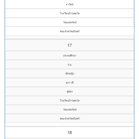
จารัตน์
โรงเรียนบ้านคอโค
วัดมงคลรัตน์
คณะจังหวัดสุรินทร์
17
ประถมศึกษา
ป.๖
เด็กหญิง
ยุภาวดี
ชูจิตร
โรงเรียนบ้านคอโค
วัดมงคลรัตน์
คณะจังหวัดสุรินทร์
18