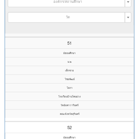
องค์กร/สถานศึกษา
วัด
51
มัธยมศึกษา
ม.๒
เด็กชาย
ไชยพัฒน์
โสภา
โรงเรียนบ้านโพนม่วง
วัดอัมพาวารินทร์
คณะจังหวัดสุรินทร์
52
มัธยมศึกษา