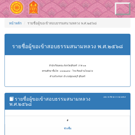
Toggle
navigation
หน้าหลัก
รายชื่อผู้ขอเข้าสอบธรรมสนามหลวง พ.ศ.๒๕๖๘
รายชื่อผู้ขอเข้าสอบธรรมสนามหลวง พ.ศ.๒๕๖๘
สำนักเรียนคณะจังหวัดสุรินทร์ ภาค ๑๑
ธรรมศึกษาชั้นโท - ๔๔๗๑๕๔ - โรงเรียนบ้านโพนม่วง
ตำบลไพรขลา อำเภอชุมพลบุรี สุรินทร์
รายชื่อผู้ขอเข้าสอบธรรมสนามหลวง
แสดง
51 ถึง 52
จาก
52
ผลลัพธ์
พ.ศ.๒๕๖๘
#
ช่วงชั้น