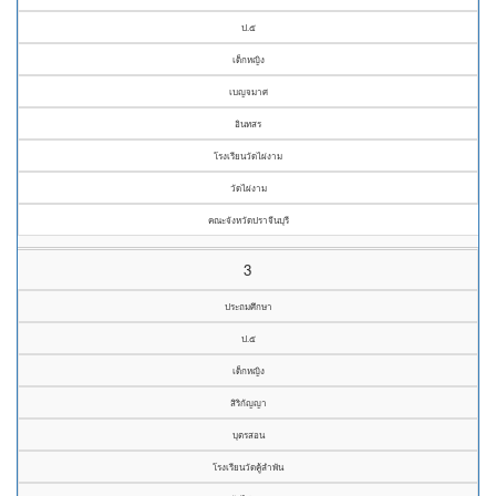
ป.๕
เด็กหญิง
เบญจมาศ
อินทสร
โรงเรียนวัดไผ่งาม
วัดไผ่งาม
คณะจังหวัดปราจีนบุรี
3
ประถมศึกษา
ป.๕
เด็กหญิง
สิริกัญญา
บุตรสอน
โรงเรียนวัดคู้ลำพัน