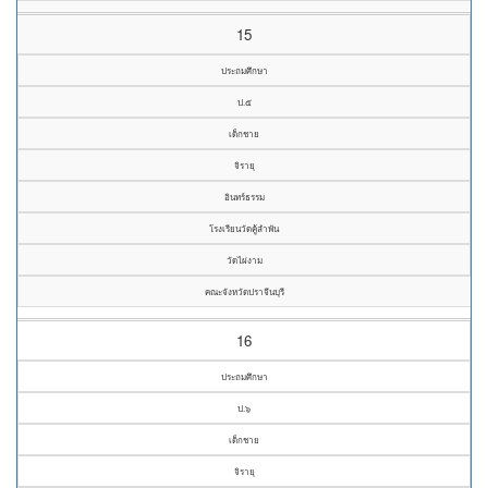
15
ประถมศึกษา
ป.๕
เด็กชาย
จิรายุ
อินทร์ธรรม
โรงเรียนวัดคู้ลำพัน
วัดไผ่งาม
คณะจังหวัดปราจีนบุรี
16
ประถมศึกษา
ป.๖
เด็กชาย
จิรายุ