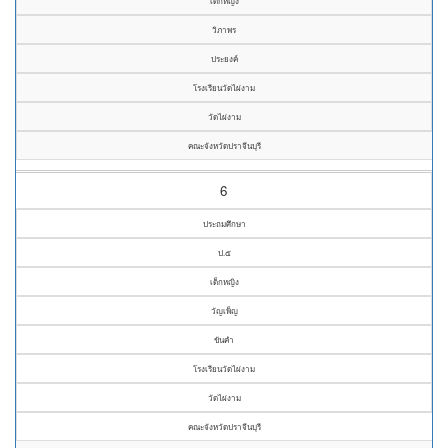
เด็กหญิง
วิภาพร
ประยงค์
โรงเรียนวัดไผ่งาม
วัดไผ่งาม
คณะจังหวัดปราจีนบุรี
6
ประถมศึกษา
ป.๕
เด็กหญิง
วัญเพ็ญ
ขันคำ
โรงเรียนวัดไผ่งาม
วัดไผ่งาม
คณะจังหวัดปราจีนบุรี