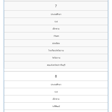
7
ประถมศึกษา
ป.๕
เด็กชาย
วรินทร
อ่อนน้อม
โรงเรียนวัดไผ่งาม
วัดไผ่งาม
คณะจังหวัดปราจีนบุรี
8
ประถมศึกษา
ป.๕
เด็กชาย
ระพีพัฒน์