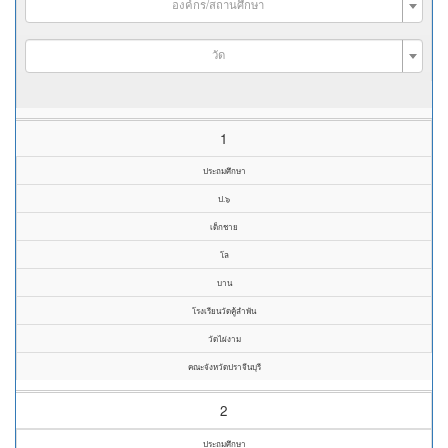
องค์กร/สถานศึกษา
วัด
1
ประถมศึกษา
ป.๖
เด็กชาย
โล
บาน
โรงเรียนวัดคู้ลำพัน
วัดไผ่งาม
คณะจังหวัดปราจีนบุรี
2
ประถมศึกษา