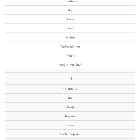
ประถมศึกษา
ป.๖
เด็กชาย
มงคลกร
อ่อนน้อม
โรงเรียนวัดไผ่งาม
วัดไผ่งาม
คณะจังหวัดปราจีนบุรี
11
ประถมศึกษา
ป.๕
เด็กหญิง
พิชญาดา
นางาม
โรงเรียนวัดคู้ลำพัน