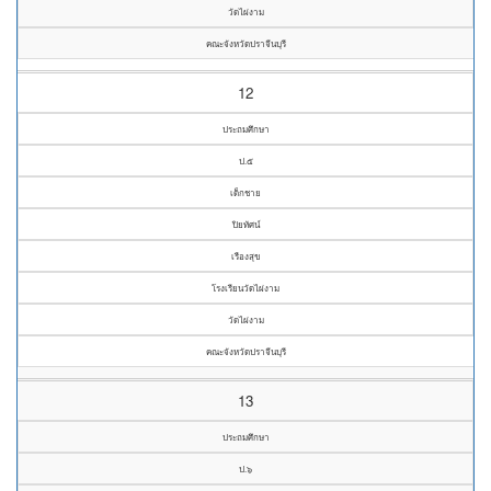
วัดไผ่งาม
คณะจังหวัดปราจีนบุรี
12
ประถมศึกษา
ป.๕
เด็กชาย
ปิยทัศน์
เรืองสุข
โรงเรียนวัดไผ่งาม
วัดไผ่งาม
คณะจังหวัดปราจีนบุรี
13
ประถมศึกษา
ป.๖