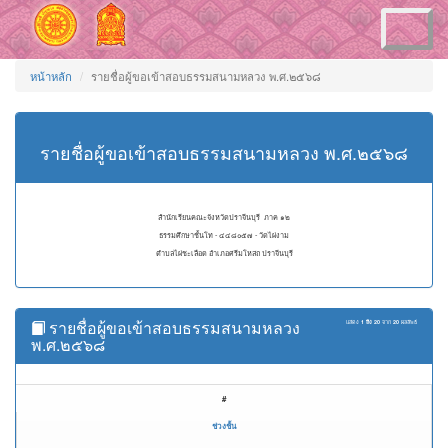
Toggle
navigation
หน้าหลัก
รายชื่อผู้ขอเข้าสอบธรรมสนามหลวง พ.ศ.๒๕๖๘
รายชื่อผู้ขอเข้าสอบธรรมสนามหลวง พ.ศ.๒๕๖๘
สำนักเรียนคณะจังหวัดปราจีนบุรี ภาค ๑๒
ธรรมศึกษาชั้นโท - ๔๔๘๐๕๗ - วัดไผ่งาม
ตำบลไผ่ชะเลือด อำเภอศรีมโหสถ ปราจีนบุรี
รายชื่อผู้ขอเข้าสอบธรรมสนามหลวง
แสดง
1 ถึง 20
จาก
20
ผลลัพธ์
พ.ศ.๒๕๖๘
#
ช่วงชั้น