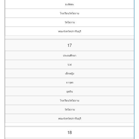
ยะหัตตะ
โรงเรียนวัดไผ่งาม
วัดไผ่งาม
คณะจังหวัดปราจีนบุรี
17
ประถมศึกษา
ป.๕
เด็กหญิง
จารุพร
อุตถิน
โรงเรียนวัดไผ่งาม
วัดไผ่งาม
คณะจังหวัดปราจีนบุรี
18