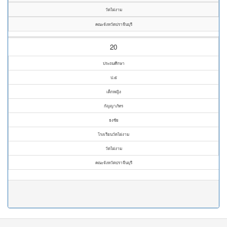
วัดไผ่งาม
คณะจังหวัดปราจีนบุรี
20
ประถมศึกษา
ป.๕
เด็กหญิง
กัญญาภัทร
ธงชัย
โรงเรียนวัดไผ่งาม
วัดไผ่งาม
คณะจังหวัดปราจีนบุรี