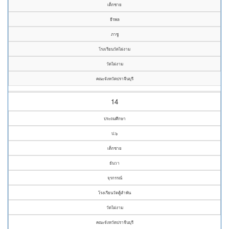
เด็กชาย
ธีรพล
ภาชู
โรงเรียนวัดไผ่งาม
วัดไผ่งาม
คณะจังหวัดปราจีนบุรี
14
ประถมศึกษา
ป.๖
เด็กชาย
ธันวา
จุรกรรณ์
โรงเรียนวัดคู้ลำพัน
วัดไผ่งาม
คณะจังหวัดปราจีนบุรี