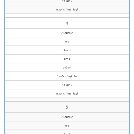
วัดไผ่งาม
คณะจังหวัดปราจีนบุรี
4
ประถมศึกษา
ป.๖
เด็กชาย
ศตายุ
อ่ำอินทร์
โรงเรียนวัดคู้ลำพัน
วัดไผ่งาม
คณะจังหวัดปราจีนบุรี
5
ประถมศึกษา
ป.๕