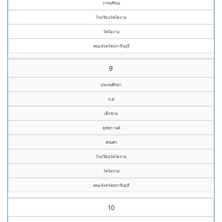
วรรณพิรุณ
โรงเรียนวัดไผ่งาม
วัดไผ่งาม
คณะจังหวัดปราจีนบุรี
9
ประถมศึกษา
ป.๕
เด็กชาย
ยุทธกานต์
พรมศร
โรงเรียนวัดไผ่งาม
วัดไผ่งาม
คณะจังหวัดปราจีนบุรี
10