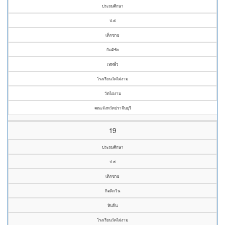
ประถมศึกษา
ป.๕
เด็กชาย
กิตติชัย
เทพพั้ว
โรงเรียนวัดไผ่งาม
วัดไผ่งาม
คณะจังหวัดปราจีนบุรี
19
ประถมศึกษา
ป.๕
เด็กชาย
กิตติกวิน
หินจีน
โรงเรียนวัดไผ่งาม