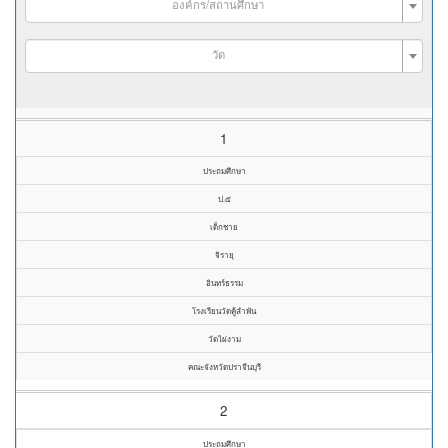
องค์กร/สถานศึกษา
วัด
1
ประถมศึกษา
ป.๕
เด็กชาย
จิรายุ
อินทร์ธรรม
โรงเรียนวัดคู้ลำพัน
วัดไผ่งาม
คณะจังหวัดปราจีนบุรี
2
ประถมศึกษา