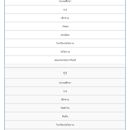
ประถมศึกษา
ป.๕
เด็กชาย
วรินทร
อ่อนน้อม
โรงเรียนวัดไผ่งาม
วัดไผ่งาม
คณะจังหวัดปราจีนบุรี
11
ประถมศึกษา
ป.๕
เด็กชาย
กิตติกวิน
หินจีน
โรงเรียนวัดไผ่งาม