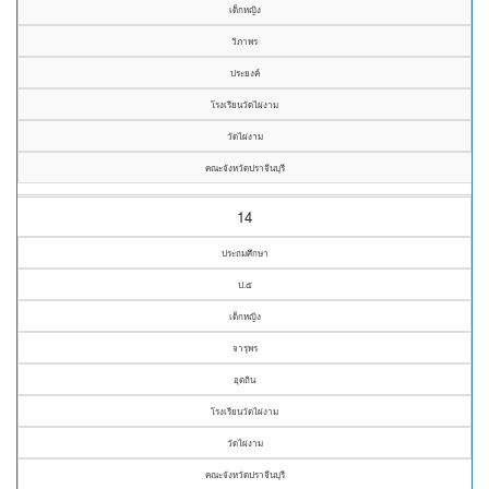
เด็กหญิง
วิภาพร
ประยงค์
โรงเรียนวัดไผ่งาม
วัดไผ่งาม
คณะจังหวัดปราจีนบุรี
14
ประถมศึกษา
ป.๕
เด็กหญิง
จารุพร
อุตถิน
โรงเรียนวัดไผ่งาม
วัดไผ่งาม
คณะจังหวัดปราจีนบุรี