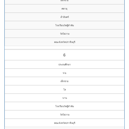
เด็กชาย
ศตายุ
อ่ำอินทร์
โรงเรียนวัดคู้ลำพัน
วัดไผ่งาม
คณะจังหวัดปราจีนบุรี
6
ประถมศึกษา
ป.๖
เด็กชาย
โล
บาน
โรงเรียนวัดคู้ลำพัน
วัดไผ่งาม
คณะจังหวัดปราจีนบุรี