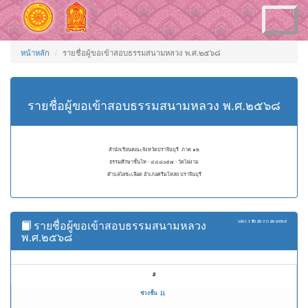
Toggle
navigation
หน้าหลัก
รายชื่อผู้ขอเข้าสอบธรรมสนามหลวง พ.ศ.๒๕๖๘
รายชื่อผู้ขอเข้าสอบธรรมสนามหลวง พ.ศ.๒๕๖๘
สำนักเรียนคณะจังหวัดปราจีนบุรี ภาค ๑๒
ธรรมศึกษาชั้นโท - ๔๔๘๐๕๗ - วัดไผ่งาม
ตำบลไผ่ชะเลือด อำเภอศรีมโหสถ ปราจีนบุรี
รายชื่อผู้ขอเข้าสอบธรรมสนามหลวง
แสดง
1 ถึง 20
จาก
20
ผลลัพธ์
พ.ศ.๒๕๖๘
#
ช่วงชั้น