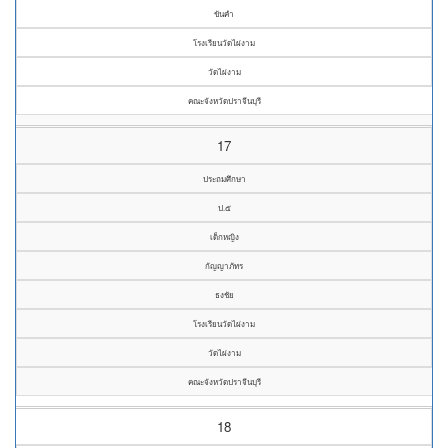
ขันคำ
โรงเรียนวัดไผ่งาม
วัดไผ่งาม
คณะจังหวัดปราจีนบุรี
17
ประถมศึกษา
ป.๕
เด็กหญิง
กัญญาภัทร
ธงชัย
โรงเรียนวัดไผ่งาม
วัดไผ่งาม
คณะจังหวัดปราจีนบุรี
18