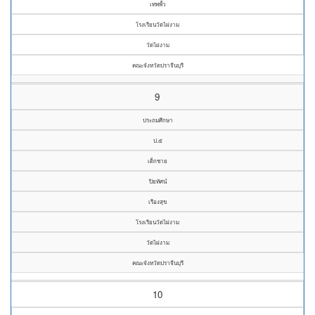
เทพพั้ว
โรงเรียนวัดไผ่งาม
วัดไผ่งาม
คณะจังหวัดปราจีนบุรี
9
ประถมศึกษา
ป.๕
เด็กชาย
ปิยทัศน์
เรืองสุข
โรงเรียนวัดไผ่งาม
วัดไผ่งาม
คณะจังหวัดปราจีนบุรี
10