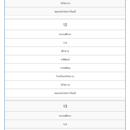
วัดไผ่งาม
คณะจังหวัดปราจีนบุรี
12
ประถมศึกษา
ป.๕
เด็กชาย
ระพีพัฒน์
วรรณพิรุณ
โรงเรียนวัดไผ่งาม
วัดไผ่งาม
คณะจังหวัดปราจีนบุรี
13
ประถมศึกษา
ป.๕