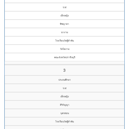
ป.๕
เด็กหญิง
พิชญาดา
นางาม
โรงเรียนวัดคู้ลำพัน
วัดไผ่งาม
คณะจังหวัดปราจีนบุรี
3
ประถมศึกษา
ป.๕
เด็กหญิง
สิริกัญญา
บุตรสอน
โรงเรียนวัดคู้ลำพัน