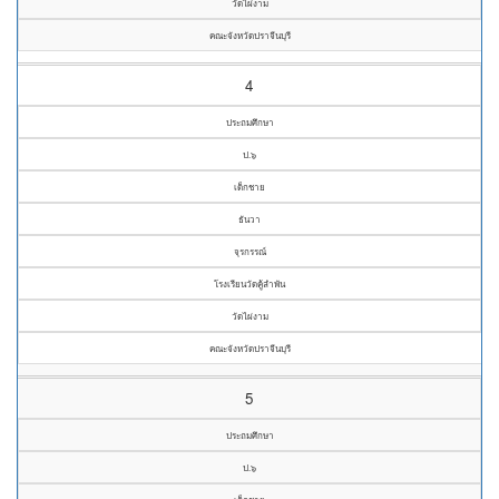
วัดไผ่งาม
คณะจังหวัดปราจีนบุรี
4
ประถมศึกษา
ป.๖
เด็กชาย
ธันวา
จุรกรรณ์
โรงเรียนวัดคู้ลำพัน
วัดไผ่งาม
คณะจังหวัดปราจีนบุรี
5
ประถมศึกษา
ป.๖