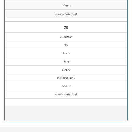
วัดไผ่งาม
คณะจังหวัดปราจีนบุรี
20
ประถมศึกษา
ป.๖
เด็กชาย
จิรายุ
ยะหัตตะ
โรงเรียนวัดไผ่งาม
วัดไผ่งาม
คณะจังหวัดปราจีนบุรี