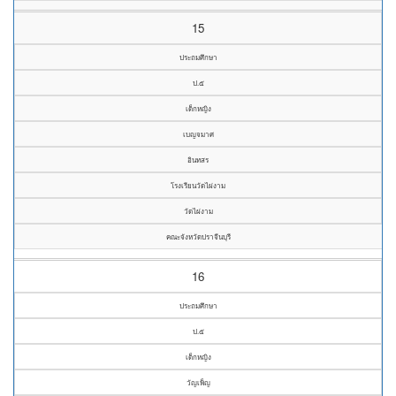
15
ประถมศึกษา
ป.๕
เด็กหญิง
เบญจมาศ
อินทสร
โรงเรียนวัดไผ่งาม
วัดไผ่งาม
คณะจังหวัดปราจีนบุรี
16
ประถมศึกษา
ป.๕
เด็กหญิง
วัญเพ็ญ