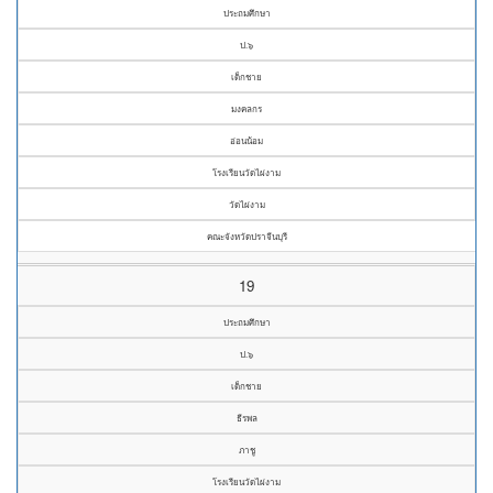
ประถมศึกษา
ป.๖
เด็กชาย
มงคลกร
อ่อนน้อม
โรงเรียนวัดไผ่งาม
วัดไผ่งาม
คณะจังหวัดปราจีนบุรี
19
ประถมศึกษา
ป.๖
เด็กชาย
ธีรพล
ภาชู
โรงเรียนวัดไผ่งาม