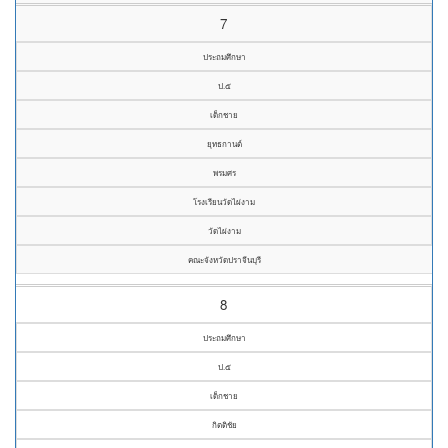
7
ประถมศึกษา
ป.๕
เด็กชาย
ยุทธกานต์
พรมศร
โรงเรียนวัดไผ่งาม
วัดไผ่งาม
คณะจังหวัดปราจีนบุรี
8
ประถมศึกษา
ป.๕
เด็กชาย
กิตติชัย