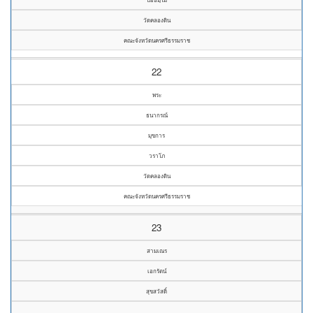
วัดคลองดิน
คณะจังหวัดนครศรีธรรมราช
22
พระ
ธนากรณ์
มุขการ
วราโภ
วัดคลองดิน
คณะจังหวัดนครศรีธรรมราช
23
สามเณร
เอกรัตน์
สุขสวัสดิ์