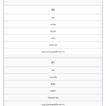
40
พระ
อรุณพร
หนูรอด
อรุโณ
วัดบ่อกรูด
คณะจังหวัดนครศรีธรรมราช
41
พระ
ประเสริฐ
พิมสิม
ขนฺติโก
วัดดอนตะใคร
คณะจังหวัดนครศรีธรรมราช