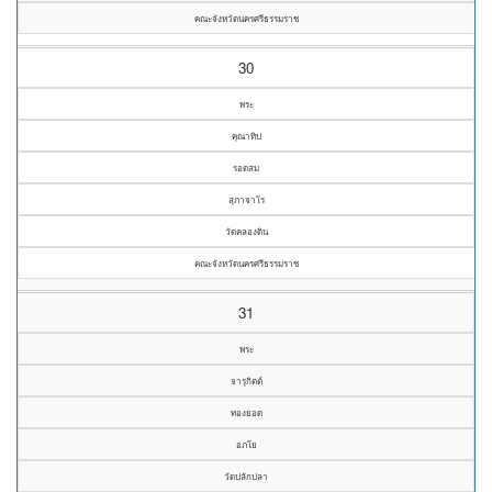
คณะจังหวัดนครศรีธรรมราช
30
พระ
คุณาทิป
รอดสม
สุภาจาโร
วัดคลองดิน
คณะจังหวัดนครศรีธรรมราช
31
พระ
จารุกิตต์
ทองยอด
อภโย
วัดปลักปลา