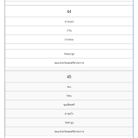
44
สามเณร
กวิน
ปานจนะ
วัดบ่อกรูด
คณะจังหวัดนครศรีธรรมราช
45
พระ
วัชระ
ขุนเพ็ชรศรี
สาสุธโร
วัดท่าสูง
คณะจังหวัดนครศรีธรรมราช