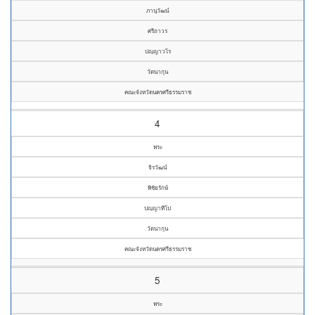
ภานุวัฒน์
ศรีถาวร
ปญฺญาวโร
วัดนากุน
คณะจังหวัดนครศรีธรรมราช
4
พระ
จิรวัฒน์
พิชัยรักษ์
ปญฺญาทีโป
วัดนากุน
คณะจังหวัดนครศรีธรรมราช
5
พระ