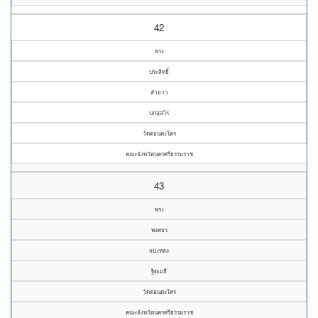
42
พระ
ประสิทธิ์
ลำยาว
ปภสฺสโร
วัดดอนตะใคร
คณะจังหวัดนครศรีธรรมราช
43
พระ
พงศธร
แปะหลง
ฐิตเมธี
วัดดอนตะใคร
คณะจังหวัดนครศรีธรรมราช