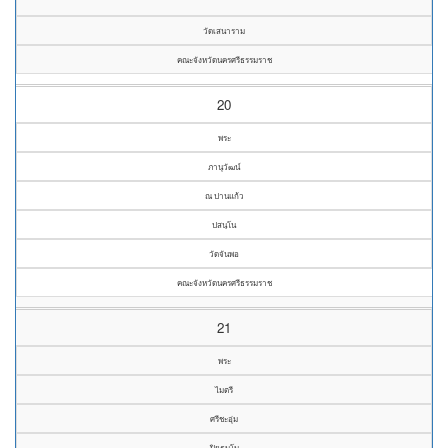
วัดเสนาราม
คณะจังหวัดนครศรีธรรมราช
20
พระ
ภานุวัฒน์
ณ ปานแก้ว
ปสนฺโน
วัดจันพอ
คณะจังหวัดนครศรีธรรมราช
21
พระ
ไมตรี
ศรีชะอุ่ม
ปิยธมฺโม