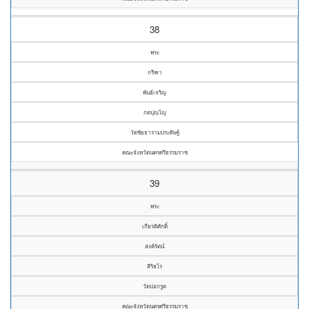
38
พระ
กรีฑา
พันธ์เจริญ
กตปุญฺโญ
วัดชัยธารามประดิษฐ์
คณะจังหวัดนครศรีธรรมราช
39
พระ
เกียรติศักดิ์
สงค์รัตน์
สิริธโร
วัดบ่อกรูด
คณะจังหวัดนครศรีธรรมราช