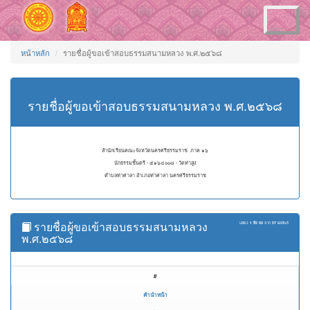
Toggle
navigation
หน้าหลัก
รายชื่อผู้ขอเข้าสอบธรรมสนามหลวง พ.ศ.๒๕๖๘
รายชื่อผู้ขอเข้าสอบธรรมสนามหลวง พ.ศ.๒๕๖๘
สำนักเรียนคณะจังหวัดนครศรีธรรมราช ภาค ๑๖
นักธรรมชั้นตรี - ๕๑๖๔๐๐๘ - วัดท่าสูง
ตำบลท่าศาลา อำเภอท่าศาลา นครศรีธรรมราช
รายชื่อผู้ขอเข้าสอบธรรมสนามหลวง
แสดง
1 ถึง 50
จาก
57
ผลลัพธ์
พ.ศ.๒๕๖๘
#
คำนำหน้า