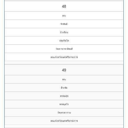
48
พระ
จิรพันธ์
บัวเผียน
ปทุมจิตฺโต
วัดสาขาชาติพงศ์
คณะจังหวัดนครศรีธรรมราช
49
พระ
ธีระชัย
พรหมสุข
พรหมฺสโร
วัดเทวดาราม
คณะจังหวัดนครศรีธรรมราช