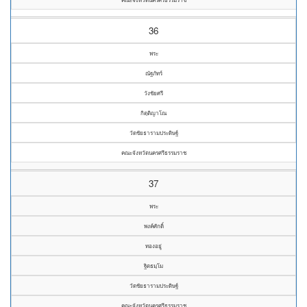
36
พระ
ณัฐภัทร์
วังชัยศรี
กิตฺติญาโณ
วัดชัยธารามประดิษฐ์
คณะจังหวัดนครศรีธรรมราช
37
พระ
พงค์ศักดิ์
ทองอยู่
ฐิตธมฺโม
วัดชัยธารามประดิษฐ์
คณะจังหวัดนครศรีธรรมราช