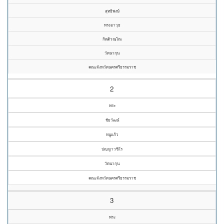
สุทธิพงษ์
ทรงอาวุธ
กิตฺติวณฺโณ
วัดนากุน
คณะจังหวัดนครศรีธรรมราช
2
พระ
ชัยวัฒน์
หนูแก้ว
ปญฺญาวชิโร
วัดนากุน
คณะจังหวัดนครศรีธรรมราช
3
พระ