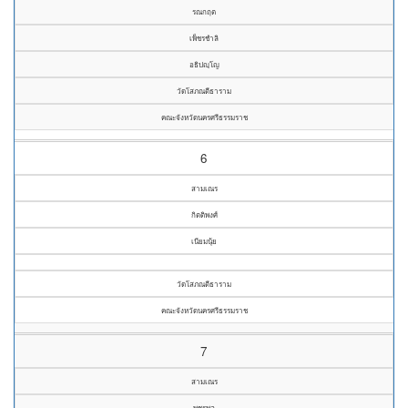
รณกฤต
เพ็ชรชำลิ
อธิปญฺโญ
วัดโสภณตีธาราม
คณะจังหวัดนครศรีธรรมราช
6
สามเณร
กิตติพงศ์
เนียมนุ้ย
วัดโสภณตีธาราม
คณะจังหวัดนครศรีธรรมราช
7
สามเณร
พชรพล