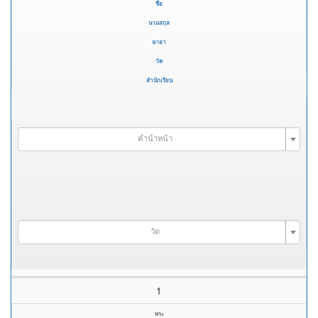
ชื่อ
นามสกุล
ฉายา
วัด
สำนักเรียน
คำนำหน้า
วัด
1
พระ