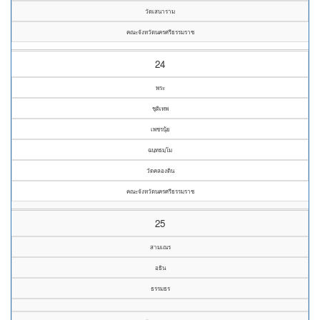
วัดเสนาราม
คณะจังหวัดนครศรีธรรมราช
24
พระ
ชุติเทพ
เพชรนุ้ย
ฉนฺทธมฺโม
วัดคลองดิน
คณะจังหวัดนครศรีธรรมราช
25
สามเณร
อธิน
ธรรมธร