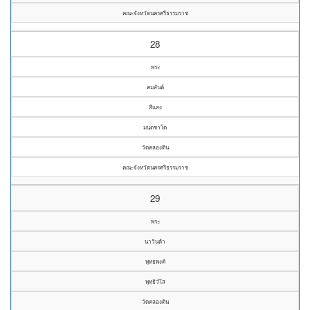
คณะจังหวัดนครศรีธรรมราช
28
พระ
คมสันต์
สีแสง
มนฺตชาโต
วัดคลองดิน
คณะจังหวัดนครศรีธรรมราช
29
พระ
นาวินต้า
พุทธพงค์
พุทฺธิวํโส
วัดคลองดิน