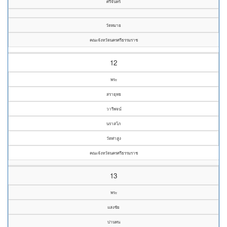
ศรีจันทร์
วัดหมาย
คณะจังหวัดนครศรีธรรมราช
12
พระ
สรายุทธ
วารีพจน์
นราสโภ
วัดท่าสูง
คณะจังหวัดนครศรีธรรมราช
13
พระ
แสงชัย
ปานทน