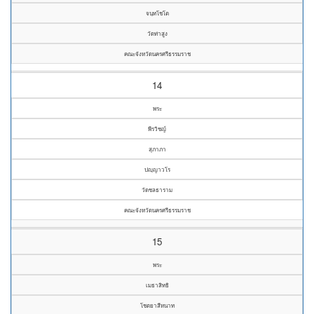
จนฺทโชโต
วัดท่าสูง
คณะจังหวัดนครศรีธรรมราช
14
พระ
พีรวิชญ์
สุภาภา
ปญฺญาวโร
วัดชลธาราม
คณะจังหวัดนครศรีธรรมราช
15
พระ
เมธาสิทธิ
โชตยาสีหนาท