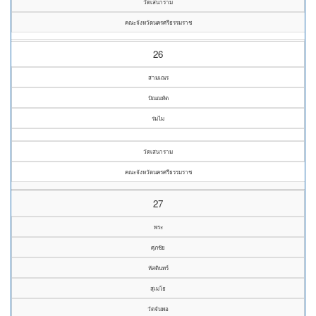
วัดเสนาราม
คณะจังหวัดนครศรีธรรมราช
26
สามเณร
ปัณณทัต
ร่มไม
วัดเสนาราม
คณะจังหวัดนครศรีธรรมราช
27
พระ
ศุภชัย
หัสดินทร์
สุเมโธ
วัดจันพอ