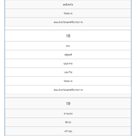
สุทฺธิสทฺโธ
วัดหมาย
คณะจังหวัดนครศรีธรรมราช
18
พระ
ณัฐพงศ์
บุญธรรม
เขมวํโส
วัดหมาย
คณะจังหวัดนครศรีธรรมราช
19
สามเณร
พีรวัส
แก้วนุ่น