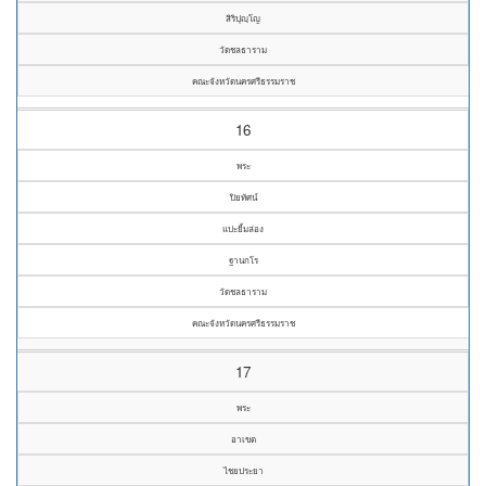
สิริปุญฺโญ
วัดชลธาราม
คณะจังหวัดนครศรีธรรมราช
16
พระ
ปิยทัศน์
แปะยิ้มล่อง
ฐานกโร
วัดชลธาราม
คณะจังหวัดนครศรีธรรมราช
17
พระ
อาเขต
ไชยประยา