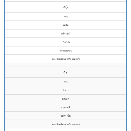
46
พระ
สมจิต
ศรีจันทร์
ปริณฺโณ
วัดประดู่หอม
คณะจังหวัดนครศรีธรรมราช
47
พระ
ภัสกร
บัณฑิต
ธมฺมทสฺสี
วัดทางขึ้น
คณะจังหวัดนครศรีธรรมราช