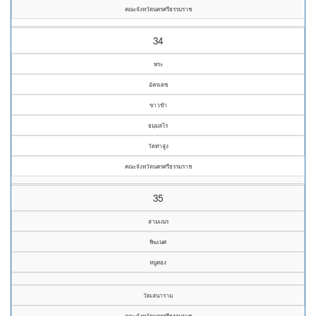
คณะจังหวัดนครศรีธรรมราช
34
พระ
อัครเดช
ขาวขำ
ธมฺมสโร
วัดท่าสูง
คณะจังหวัดนครศรีธรรมราช
35
สามเณร
พิฆเนศ
หนูทอง
วัดเสนาราม
คณะจังหวัดนครศรีธรรมราช