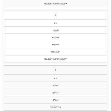
คณะจังหวัดนครศรีธรรมราช
32
พระ
ณัฐวุฒิ
ทองยอด
ธมฺมวโร
วัดปลักปลา
คณะจังหวัดนครศรีธรรมราช
33
พระ
ชนินทร์
ผุดผ่อง
ชาคโร
วัดเสนาราม