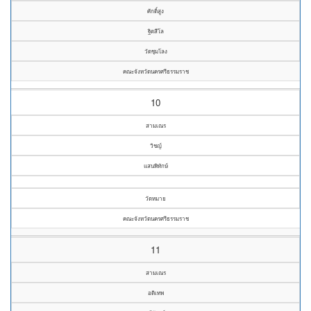
ศักดิ์สูง
ฐิตสีโล
วัดชุมโลง
คณะจังหวัดนครศรีธรรมราช
10
สามเณร
วิชญ์
แสนพิทักษ์
วัดหมาย
คณะจังหวัดนครศรีธรรมราช
11
สามเณร
อดิเทพ