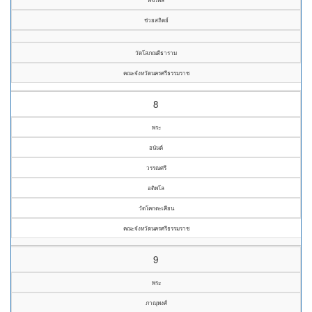
ช่วยสถิตย์
วัดโสภณตีธาราม
คณะจังหวัดนครศรีธรรมราช
8
พระ
อนันต์
วรรณศรี
อติพโล
วัดโคกตะเคียน
คณะจังหวัดนครศรีธรรมราช
9
พระ
ภาณุพงศ์