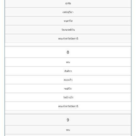
สุรชัย
เพชรสุริยา
จนฺทวํโส
วัดภมรคติวัน
คณะจังหวัดปัตตานี
8
พระ
สันติกร
สองแก้ว
ขนฺติโก
วัดบ้านไร่
คณะจังหวัดปัตตานี
9
พระ