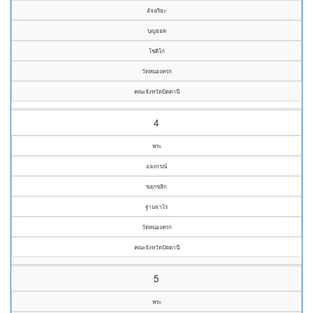
อัจฉริยะ
บุญยอด
โชติโก
วัดหนองครก
คณะจังหวัดปัตตานี
4
พระ
อลงกรณ์
ขลุกขลิก
ฐานจาโร
วัดหนองครก
คณะจังหวัดปัตตานี
5
พระ