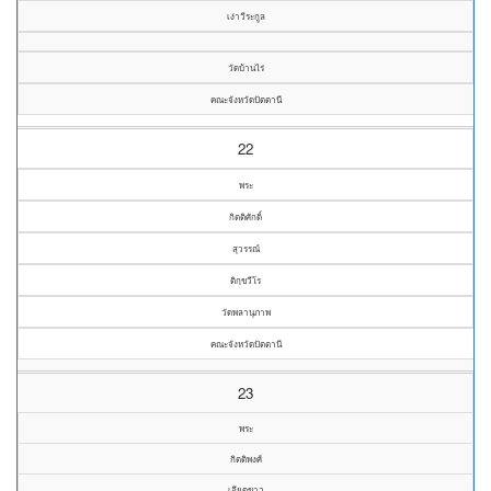
เง่าวีระกูล
วัดบ้านไร่
คณะจังหวัดปัตตานี
22
พระ
กิตติศักดิ์
สุวรรณ์
ติกฺขวีโร
วัดพลานุภาพ
คณะจังหวัดปัตตานี
23
พระ
กิตติพงศ์
เอียดขาว