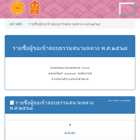
Toggle
navigation
หน้าหลัก
รายชื่อผู้ขอเข้าสอบธรรมสนามหลวง พ.ศ.๒๕๖๘
รายชื่อผู้ขอเข้าสอบธรรมสนามหลวง พ.ศ.๒๕๖๘
สำนักเรียนคณะจังหวัดปัตตานี ภาค ๑๘
นักธรรมชั้นตรี - ๕๑๗๕๐๐๒ - วัดศรีมหาโพธิ์
ตำบลโคกโพธิ์ อำเภอโคกโพธิ์ ปัตตานี
รายชื่อผู้ขอเข้าสอบธรรมสนามหลวง
แสดง
1 ถึง 23
จาก
23
ผลลัพธ์
พ.ศ.๒๕๖๘
#
คำนำหน้า