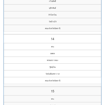
กวินสิทธิ์
มุสิกพันธ์
ถิรโสภโณ
วัดบ้านไร่
คณะจังหวัดปัตตานี
14
พระ
นพดล
พรหมขาวทอง
ฐิตคุโณ
วัดบันลือคชาวาส
คณะจังหวัดปัตตานี
15
พระ