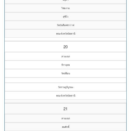
ไชยงาม
สุชีโว
วัดบันลือคชาวาส
คณะจังหวัดปัตตานี
20
สามเณร
จีรายุทธ
รัตน์ซ้อน
วัดราษฎร์บูรณะ
คณะจังหวัดปัตตานี
21
สามเณร
คมศักดิ์