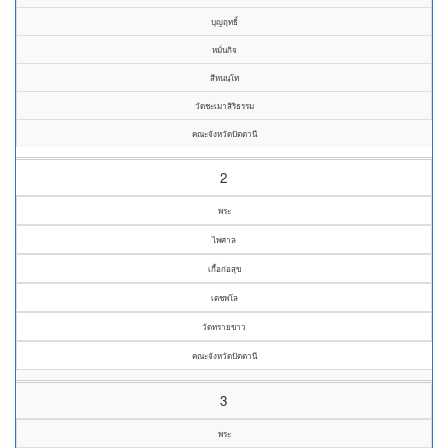
บุญฤทธิ์
หมั่นกิจ
สีหนนฺโท
วัดชะเมาสิริธรรม
คณะจังหวัดปัตตานี
2
พระ
ไพศาล
เกื้อก่อสุข
เตชพโล
วัดทรายขาว
คณะจังหวัดปัตตานี
3
พระ