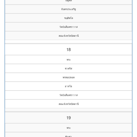
ณัฐพล
จันทรประเสริฐ
ขนฺติพโล
วัดบันลือคชาวาส
คณะจังหวัดปัตตานี
18
พระ
ชาคริส
พรหมปลอด
อาสโย
วัดบันลือคชาวาส
คณะจังหวัดปัตตานี
19
พระ
ชัญศา