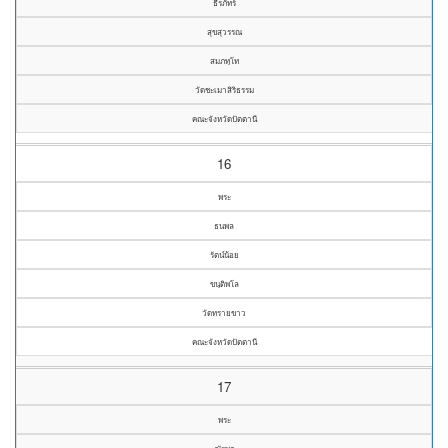
ธีรภัทร์
สุขสุวรรณ
สมภทฺโท
วัดชะเมาสิริธรรม
คณะจังหวัดปัตตานี
16
พระ
ธนพล
รัตน์น้อย
ขนฺติพโล
วัดทรายขาว
คณะจังหวัดปัตตานี
17
พระ