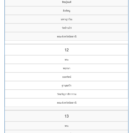
พิชญ์พงศ์
สิงห์หนู
มหาญาโณ
วัดบ้านไร่
คณะจังหวัดปัตตานี
12
พระ
พฤกษา
ยอดรัตน์
ฐานุตฺตโร
วัดอรัญวาสิการาม
คณะจังหวัดปัตตานี
13
พระ