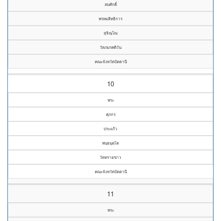
สมศักดิ์
พรหมสิทธิการ
สุจิณฺโณ
วัดภมรคติวัน
คณะจังหวัดปัตตานี
10
พระ
ศุภกร
ประแก้ว
พนฺธมุตฺโต
วัดทรายขาว
คณะจังหวัดปัตตานี
11
พระ