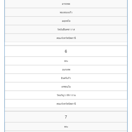
อรรถพล
ทองสองแก้ว
อตฺถพโล
วัดบันลือคชาวาส
คณะจังหวัดปัตตานี
6
พระ
อมรเทพ
อินทร์แก้ว
เตชธมฺโม
วัดอรัญวาสิการาม
คณะจังหวัดปัตตานี
7
พระ