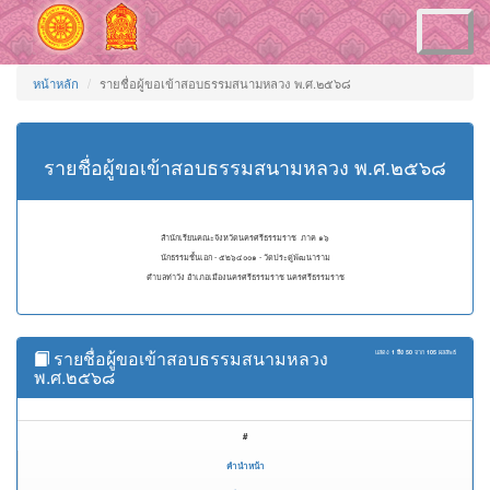
Toggle
navigation
หน้าหลัก
รายชื่อผู้ขอเข้าสอบธรรมสนามหลวง พ.ศ.๒๕๖๘
รายชื่อผู้ขอเข้าสอบธรรมสนามหลวง พ.ศ.๒๕๖๘
สำนักเรียนคณะจังหวัดนครศรีธรรมราช ภาค ๑๖
นักธรรมชั้นเอก - ๕๒๖๔๐๐๑ - วัดประดู่พัฒนาราม
ตำบลท่าวัง อำเภอเมืองนครศรีธรรมราช นครศรีธรรมราช
รายชื่อผู้ขอเข้าสอบธรรมสนามหลวง
แสดง
1 ถึง 50
จาก
105
ผลลัพธ์
พ.ศ.๒๕๖๘
#
คำนำหน้า