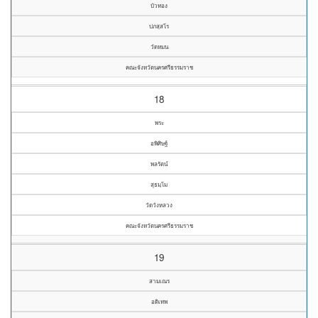
บัวทอง
ปภสฺสโร
วัดหมน
คณะจังหวัดนครศรีธรรมราช
18
พระ
อพิศิษฐ์
พลรัตน์
สุธมฺโม
วัดวังหลวง
คณะจังหวัดนครศรีธรรมราช
19
สามเณร
อดิเทพ