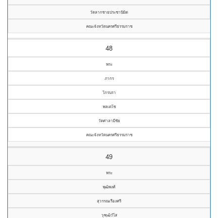
วัดลากชายประชานิมิต
คณะจังหวัดนครศรีธรรมราช
48
พระ
ภากร
ไกรนรา
พลเตโช
วัดศาลามีชัย
คณะจังหวัดนครศรีธรรมราช
49
พระ
พุฒิพงศ์
สุวรรณเรืองศรี
วุฑฺฒิวํโส