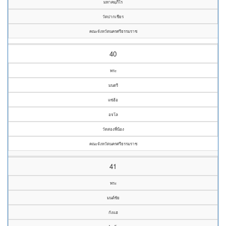
มหาคมฺภีโร
วัดปากเชียร
คณะจังหวัดนครศรีธรรมราช
40
พระ
มนตรี
แซ่ฮ้อ
อจโล
วัดสองพี่น้อง
คณะจังหวัดนครศรีธรรมราช
41
พระ
มนต์ชัย
กังแฮ