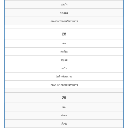
อภิวโร
วัดเจดีย์
คณะจังหวัดนครศรีธรรมราช
28
พระ
ศักดิ์ชัย
รัญเวศ
อมโร
วัดถ้ำเทียนถวาย
คณะจังหวัดนครศรีธรรมราช
29
พระ
ศักดา
เพ็งชัย