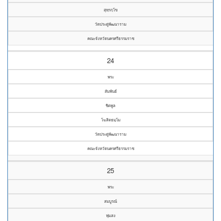
สุทฺรกฺโข
วัดประดู่พัฒนาราม
คณะจังหวัดนครศรีธรรมราช
24
พระ
สัมพันธ์
ชิตพูล
โฆสิตธมฺโม
วัดประดู่พัฒนาราม
คณะจังหวัดนครศรีธรรมราช
25
พระ
สมบูรณ์
พุ่มสง