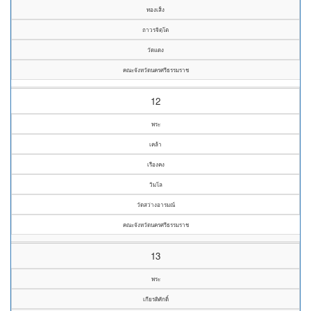
ทองเส็ง
ถาวรจิตฺโต
วัดแดง
คณะจังหวัดนครศรีธรรมราช
12
พระ
เคล้า
เรืองคง
วิมโล
วัดสว่างอารมณ์
คณะจังหวัดนครศรีธรรมราช
13
พระ
เกียรติศักดิ์