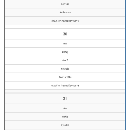
สกฺกวโร
วัดสีตลากร
คณะจังหวัดนครศรีธรรมราช
30
พระ
ศรัณยู
ช่วยมี
ชุติมนฺโต
วัดศาลามีชัย
คณะจังหวัดนครศรีธรรมราช
31
พระ
ศรชัย
สุขเหลือ