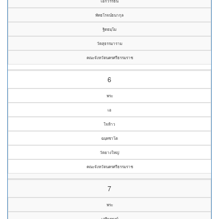
เอกวรรธน์
พัทธโรจน์ธนากุล
ฐิตธมฺโม
วัดสุธรรมาราม
คณะจังหวัดนครศรีธรรมราช
6
พระ
เอ
ใจห้าว
ฉนฺทชาโต
วัดยางใหญ่
คณะจังหวัดนครศรีธรรมราช
7
พระ
เสฐียรพงษ์