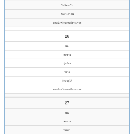
โฆสิตฺธมฺโม
วัดพระอาสน์
คณะจังหวัดนครศรีธรรมราช
26
พระ
สมชาย
นุ่นน้อย
วิชโย
วัดสาคูใต้
คณะจังหวัดนครศรีธรรมราช
27
พระ
สมชาย
ใจห้าว