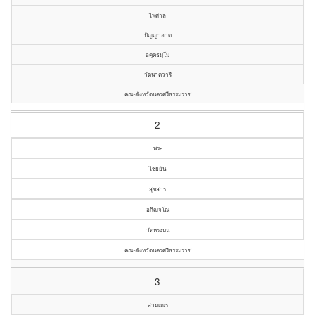
ไพศาล
ปัญญาอาด
อคฺคธมฺโม
วัดนาควารี
คณะจังหวัดนครศรีธรรมราช
2
พระ
ไชยยัน
สุขสาร
อกิญฺจโณ
วัดหรงบน
คณะจังหวัดนครศรีธรรมราช
3
สามเณร