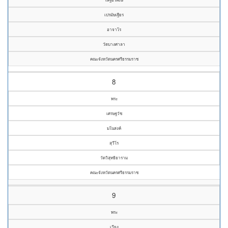
เปรมัษเฐียร
อาจาโร
วัดบางศาลา
คณะจังหวัดนครศรีธรรมราช
8
พระ
เศรษฐวัช
มโนสงค์
สุวีโร
วัดวิสุทธิยาราม
คณะจังหวัดนครศรีธรรมราช
9
พระ
เวียง