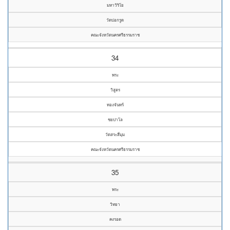
มหาวิริโย
วัดบ่อกรูด
คณะจังหวัดนครศรีธรรมราช
34
พระ
วิสูตร
ทองจันทร์
ชยปาโล
วัดสระสี่มุม
คณะจังหวัดนครศรีธรรมราช
35
พระ
วิทยา
คงรอด