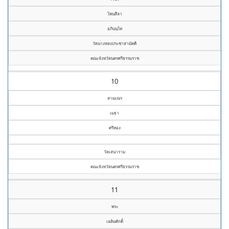
โพนสีลา
อภินนฺโท
วัดนางหลงประชาสามัคคี
คณะจังหวัดนครศรีธรรมราช
10
สามเณร
เมธา
ศรีทอง
วัดเสนาราม
คณะจังหวัดนครศรีธรรมราช
11
พระ
เฉลิมศักดิ์