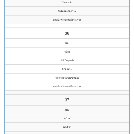
วิชฺชาธโร
วัดไทยมังคลาราม
คณะจังหวัดนครศรีธรรมราช
36
พระ
วิจิตร
รังสิมันตุชาติ
จิตฺตธมฺโม
วัดลากชายประชานิมิต
คณะจังหวัดนครศรีธรรมราช
37
พระ
วรวิทย์
โพนสีลา