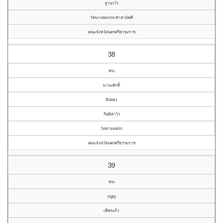
ฐานวโร
วัดนางหลงประชาสามัคคี
คณะจังหวัดนครศรีธรรมราช
38
พระ
มานะศักดิ์
สินทอง
กิตฺติสาโร
วัดสามแพรก
คณะจังหวัดนครศรีธรรมราช
39
พระ
มนูญ
เพ็ชรแก้ว