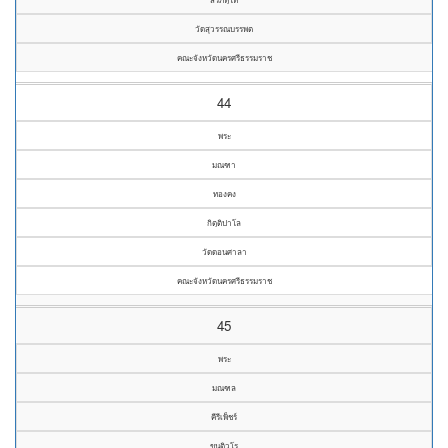
วัดสุวรรณบรรพต
คณะจังหวัดนครศรีธรรมราช
44
พระ
มณฑา
ทองคง
กิตฺติปาโล
วัดดอนศาลา
คณะจังหวัดนครศรีธรรมราช
45
พระ
มณฑล
คีรีเพ็ชร์
ขนฺติวโร