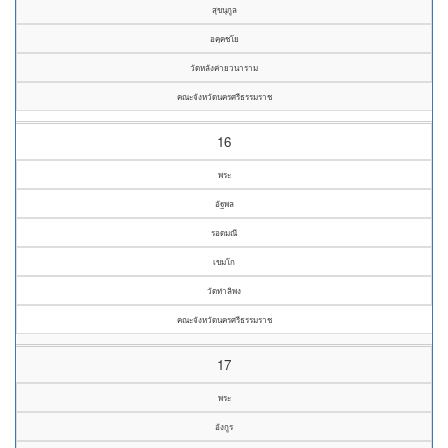
สุขนุกูล
อคฺคชโย
วัดหลังค่ายวนาราม
คณะจังหวัดนครศรีธรรมราช
16
พระ
อัฐพล
รอดมณี
เขมโก
วัดท่าลิพง
คณะจังหวัดนครศรีธรรมราช
17
พระ
อังกูร