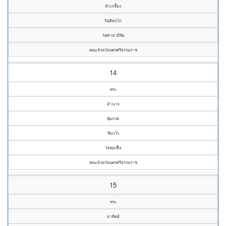
ขำเกลี้ยง
กิตฺติสกฺโก
วัดศาลามีชัย
คณะจังหวัดนครศรีธรรมราช
14
พระ
อำนาจ
พุ่มกรด
ชินวโร
วัดทุ่งเฟื้อ
คณะจังหวัดนครศรีธรรมราช
15
พระ
อาทิตย์