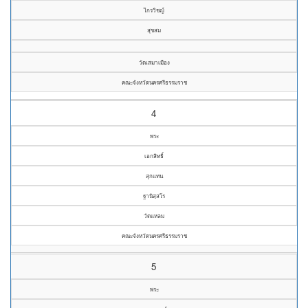
ไกรวิชญ์
สุขสม
วัดเสมาเมือง
คณะจังหวัดนครศรีธรรมราช
4
พระ
เอกสิทธิ์
สุกแทน
ฐานิสฺสโร
วัดแหลม
คณะจังหวัดนครศรีธรรมราช
5
พระ