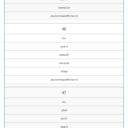
วัดพรหมโลก
คณะจังหวัดนครศรีธรรมราช
46
พระ
ภูเบศวร์
เดชทองคำ
เตชวณฺโณ
วัดสุขุม
คณะจังหวัดนครศรีธรรมราช
47
พระ
ภูรินท์
คงแก้ว
รตนธโร