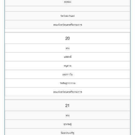
คงทอง
วัดวังตะวันตก
คณะจังหวัดนครศรีธรรมราช
20
พระ
อดิศักดิ์
หนูสาย
อตฺถกาโม
วัดดิษฐวราราม
คณะจังหวัดนครศรีธรรมราช
21
พระ
สุรเชษฐ์
น้อยประเสริฐ