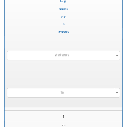
ชื่อ
นามสกุล
ฉายา
วัด
สำนักเรียน
คำนำหน้า
วัด
1
พระ