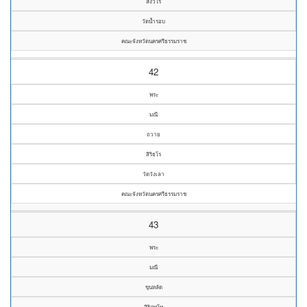
สํงวโร
วัดน้ำรอบ
คณะจังหวัดนครศรีธรรมราช
42
พระ
มณี
ถวาย
สิริธโร
วัดวังเลา
คณะจังหวัดนครศรีธรรมราช
43
พระ
มณี
ขุนหลัด
สิริภทฺโท