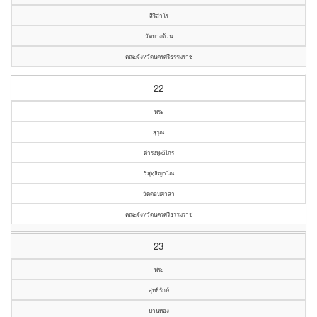
สิริสาโร
วัดบางด้วน
คณะจังหวัดนครศรีธรรมราช
22
พระ
สุรุณ
ดำรงพุฒิไกร
วิสุทฺธิญาโณ
วัดดอนศาลา
คณะจังหวัดนครศรีธรรมราช
23
พระ
สุทธิรักษ์
ปานทอง