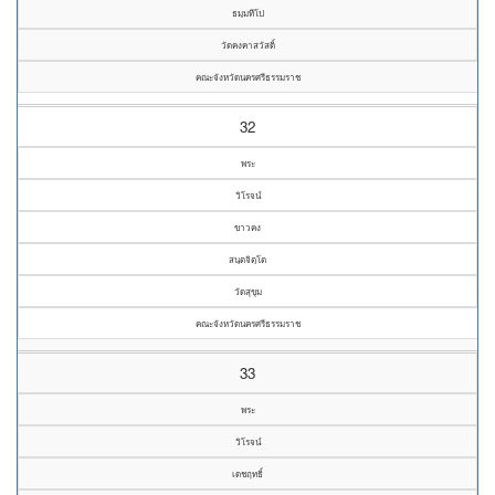
ธมฺมทีโป
วัดคงคาสวัสดิ์
คณะจังหวัดนครศรีธรรมราช
32
พระ
วิโรจน์
ขาวคง
สนฺตจิตฺโต
วัดสุขุม
คณะจังหวัดนครศรีธรรมราช
33
พระ
วิโรจน์
เดชฤทธิ์