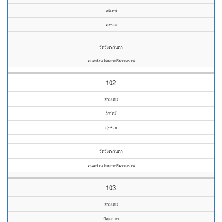
อดิเทพ
คงทอง
วัดวังตะวันตก
คณะจังหวัดนครศรีธรรมราช
102
สามเณร
ถิรวัทย์
สุขช่วย
วัดวังตะวันตก
คณะจังหวัดนครศรีธรรมราช
103
สามเณร
ปัญญากร