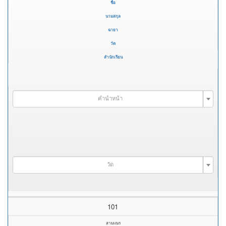
ชื่อ
นามสกุล
ฉายา
วัด
สำนักเรียน
คำนำหน้า
วัด
101
สามเณร