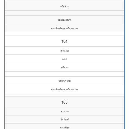
ศรีสว่าง
วัดวังตะวันตก
คณะจังหวัดนครศรีธรรมราช
104
สามเณร
เมธา
ศรีทอง
วัดเสนาราม
คณะจังหวัดนครศรีธรรมราช
105
สามเณร
ชัยวัฒน์
ขาวเนียม