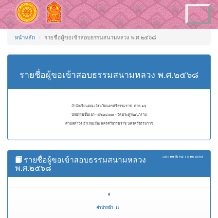
Toggle
navigation
หน้าหลัก
รายชื่อผู้ขอเข้าสอบธรรมสนามหลวง พ.ศ.๒๕๖๘
รายชื่อผู้ขอเข้าสอบธรรมสนามหลวง พ.ศ.๒๕๖๘
สำนักเรียนคณะจังหวัดนครศรีธรรมราช ภาค ๑๖
นักธรรมชั้นเอก - ๕๒๖๔๐๐๑ - วัดประดู่พัฒนาราม
ตำบลท่าวัง อำเภอเมืองนครศรีธรรมราช นครศรีธรรมราช
รายชื่อผู้ขอเข้าสอบธรรมสนามหลวง
แสดง
101 ถึง 105
จาก
105
ผลลัพธ์
พ.ศ.๒๕๖๘
#
คำนำหน้า