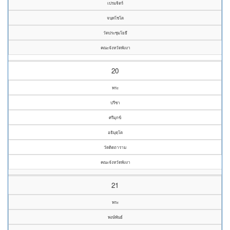
เปรมจิตร์
จนฺทโชโต
วัดประชุมโยธี
คณะจังหวัดพังงา
20
พระ
ปรีชา
ศรีมุกข์
อธิมุตฺโต
วัดดิตถาราม
คณะจังหวัดพังงา
21
พระ
พงษ์พันธ์