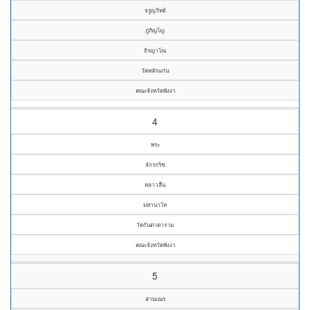
จรูญวิทย์
ภู่ภิญโญ
ถิรญาโณ
วัดหลักแก่น
คณะจังหวัดพังงา
4
พระ
จักรกริช
หลาวลื่น
มหานาโท
วัดกันตาดาราม
คณะจังหวัดพังงา
5
สามเณร