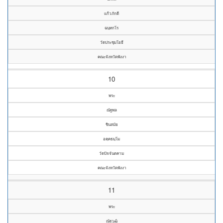
แก้วภักดี
ฉนฺทกโร
วัดประชุมโยธี
คณะจังหวัดพังงา
10
พระ
ณัฐพล
ชินสมัย
อคฺคธมฺโม
วัดปัจจันตคาม
คณะจังหวัดพังงา
11
พระ
ณัฐวุฒิ