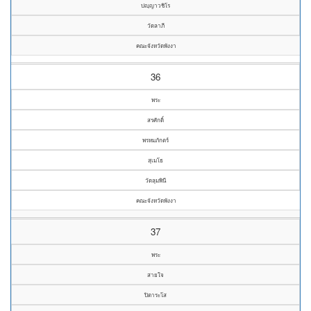
ปญฺญาวชิโร
วัดลาภี
คณะจังหวัดพังงา
36
พระ
สรศักดิ์
พรหมภักตร์
สุเมโธ
วัดลุมพินี
คณะจังหวัดพังงา
37
พระ
สายใจ
ปิตาระโส