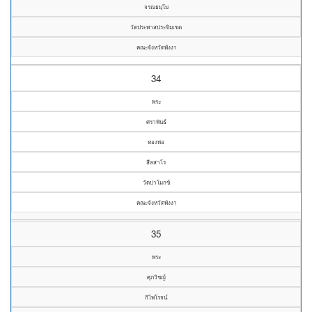
จรณธมฺโม
วัดประพาสประจิมเขต
คณะจังหวัดพังงา
34
พระ
ศราพันธ์
ทองห่อ
สีลสาโร
วัดปาโมกข์
คณะจังหวัดพังงา
35
พระ
ศุภวิชญ์
กิไพโรจน์