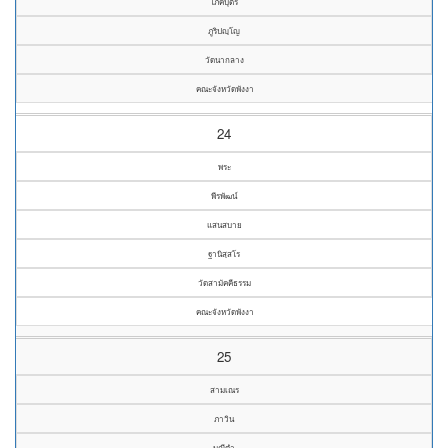
โภคบุตร
ภูริปญฺโญ
วัดนากลาง
คณะจังหวัดพังงา
24
พระ
พีรพัฒน์
แสนสบาย
ฐานิสฺสโร
วัดสามัคคีธรรม
คณะจังหวัดพังงา
25
สามเณร
ภาวิน
มณีดำ