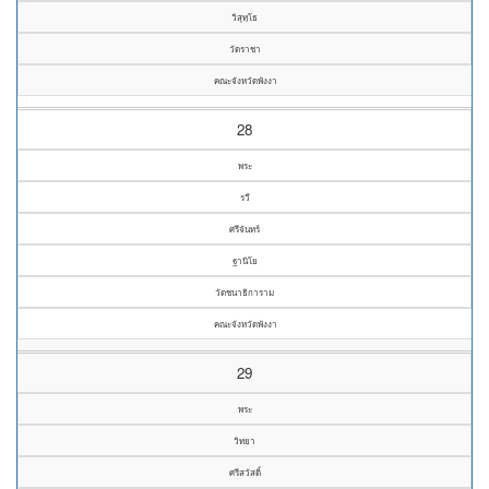
วิสุทฺโธ
วัดราชา
คณะจังหวัดพังงา
28
พระ
รวี
ศรีจันทร์
ฐานิโย
วัดชนาธิการาม
คณะจังหวัดพังงา
29
พระ
วิทยา
ศรีสวัสดิ์