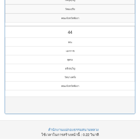
วัดมะปริง
คณะจังหวัดพังงา
44
พระ
เอกราช
พุทรง
อธิปญฺโญ
วัดบางครั่ง
คณะจังหวัดพังงา
สำนักงานแม่กองธรรมสนามหลวง
ใช้เวลาในการสร้างหน้านี้ : 0.22 วินาที