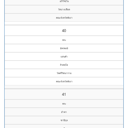
อภิวัฑฺโน
วัดบางเสียด
คณะจังหวัดพังงา
40
พระ
อัครพงษ์
แสนคำ
ถิรสทฺโธ
วัดศรีรัตนาราม
คณะจังหวัดพังงา
41
พระ
อำคา
ชานีกุล