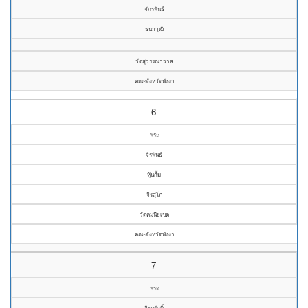
จักรพันธ์
ธนาวุฒิ
วัดสุวรรณาวาส
คณะจังหวัดพังงา
6
พระ
จิรพันธ์
หุ้นกิ้ม
จิรสุโภ
วัดคมนียเขต
คณะจังหวัดพังงา
7
พระ
จิระศักดิ์