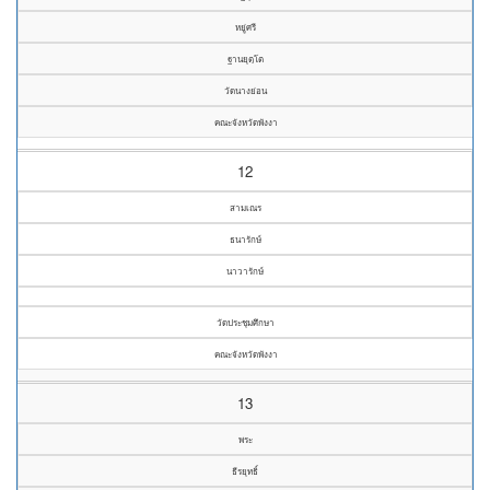
หยู่ศรี
ฐานยุตฺโต
วัดนางย่อน
คณะจังหวัดพังงา
12
สามเณร
ธนารักษ์
นาวารักษ์
วัดประชุมศึกษา
คณะจังหวัดพังงา
13
พระ
ธีรยุทธิ์