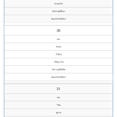
ชาตเมโธ
วัดประชุมศึกษา
คณะจังหวัดพังงา
30
พระ
วิทวัส
วิเจียน
วชิรญาโณ
วัดราษฎร์นิรมิต
คณะจังหวัดพังงา
31
พระ
วินัย
ชูนาค