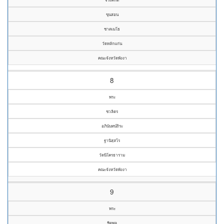
ขุนสอน
ชาตเมโธ
วัดหลักแก่น
คณะจังหวัดพังงา
8
พระ
ชวลิตร
อภินันทน์ถิระ
ฐานิสฺสโร
วัดนิโครธาราม
คณะจังหวัดพังงา
9
พระ
ชิตพล