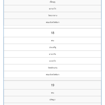
เพ็งบุญ
ฌานวโร
วัดนากลาง
คณะจังหวัดพังงา
18
พระ
ประเสริฐ
อาษากิจ
นาถกโร
วัดหลักแก่น
คณะจังหวัดพังงา
19
พระ
ปรัชญา