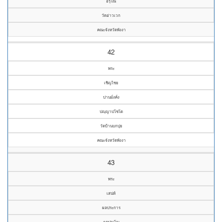
อรุโณ
วัดอ่าวเวก
คณะจังหวัดพังงา
42
พระ
เชิญไชย
ปานมั่งคั่ง
ปญฺญาปโชโต
วัดบ้านบกปุย
คณะจังหวัดพังงา
43
พระ
เสน่ห์
ผลประการ
กตปุญฺโญ