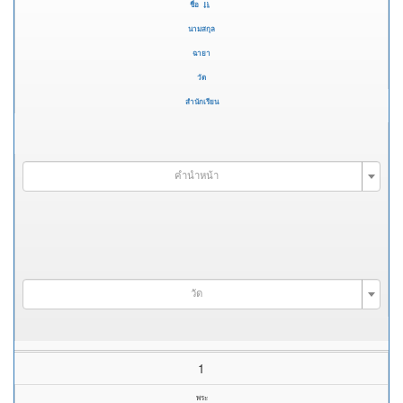
ชื่อ
นามสกุล
ฉายา
วัด
สำนักเรียน
คำนำหน้า
วัด
1
พระ