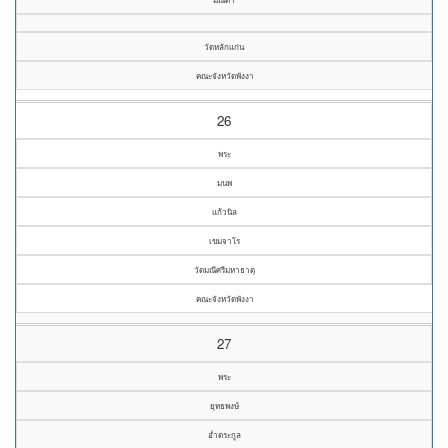
วัดหลักแก่น
คณะจังหวัดพังงา
26
พระ
มนพ
แก้วนิล
เขมจาโร
วัดมณีศรีมหาธาตุ
คณะจังหวัดพังงา
27
พระ
ยุทธพงษ์
อ่ำตระกูล