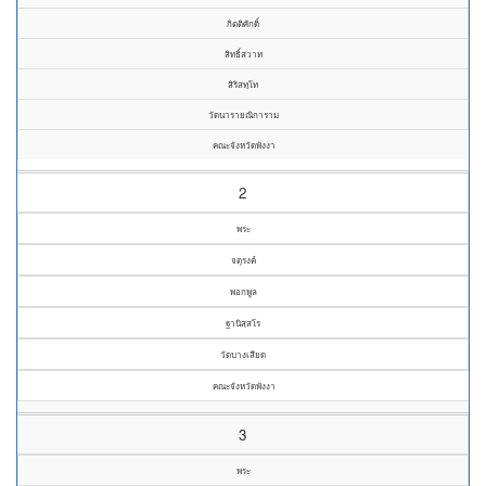
กิตติศักดิ์
สิทธิ์สวาท
สิริสทฺโท
วัดนารายณิการาม
คณะจังหวัดพังงา
2
พระ
จตุรงค์
พอกพูล
ฐานิสฺสโร
วัดบางเสียด
คณะจังหวัดพังงา
3
พระ