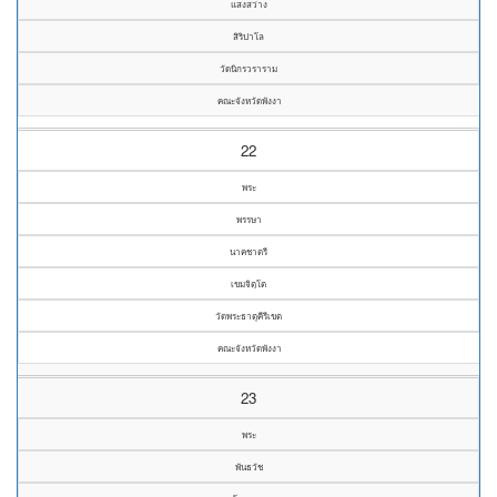
แสงสว่าง
สิริปาโล
วัดนิกรวราราม
คณะจังหวัดพังงา
22
พระ
พรรษา
นาคชาตรี
เขมจิตฺโต
วัดพระธาตุคีรีเขต
คณะจังหวัดพังงา
23
พระ
พันธวัช