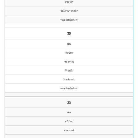
อุชุจาโร
วัดไตรมารคสถิต
คณะจังหวัดพังงา
38
พระ
สิทธิพร
ชัยวรรณ
สิริธมฺโม
วัดหลักแก่น
คณะจังหวัดพังงา
39
พระ
อภิวัฒน์
สุนทรนนท์