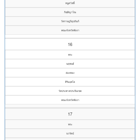
หนูสวัสดิ์
กิตฺติญาโณ
วัดราษฎร์อุปถัมภ์
คณะจังหวัดพังงา
16
พระ
นฤพนธ์
ล่องทอง
สิริมงฺคโล
วัดประพาสประจิมเขต
คณะจังหวัดพังงา
17
พระ
นวรัตน์