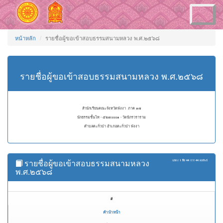
Toggle
navigation
หน้าหลัก
รายชื่อผู้ขอเข้าสอบธรรมสนามหลวง พ.ศ.๒๕๖๘
รายชื่อผู้ขอเข้าสอบธรรมสนามหลวง พ.ศ.๒๕๖๘
สำนักเรียนคณะจังหวัดพังงา ภาค ๑๗
นักธรรมชั้นโท - ๕๒๗๐๐๐๑ - วัดนิกรวราราม
ตำบลตะกั่วป่า อำเภอตะกั่วป่า พังงา
รายชื่อผู้ขอเข้าสอบธรรมสนามหลวง
แสดง
1 ถึง 44
จาก
44
ผลลัพธ์
พ.ศ.๒๕๖๘
#
คำนำหน้า