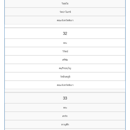
วิสุทฺโธ
วัดปาโมกข์
คณะจังหวัดพังงา
32
พระ
วิรัตน์
ศรีชัย
คมฺภีรปญฺโญ
วัดอินทภูมิ
คณะจังหวัดพังงา
33
พระ
ศรรัก
หาญศึก