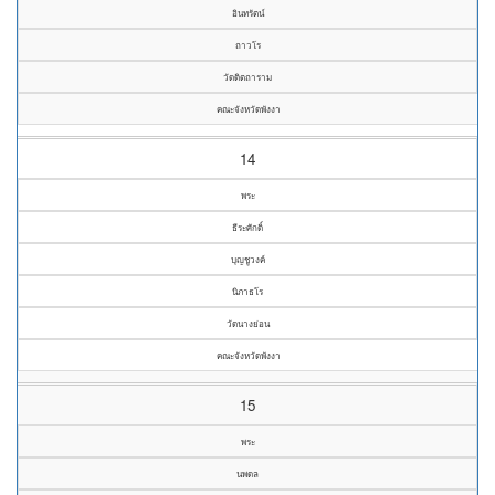
อินทรัตน์
ถาวโร
วัดดิตถาราม
คณะจังหวัดพังงา
14
พระ
ธีระศักดิ์
บุญชูวงค์
นิภาธโร
วัดนางย่อน
คณะจังหวัดพังงา
15
พระ
นพดล