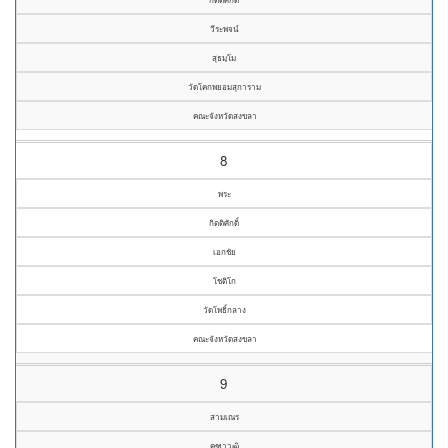
วีระพจน์
สุธมฺโม
วัดโคกพยอมสุการาม
คณะจังหวัดสงขลา
8
พระ
กิตติศักดิ์
เอกชัย
โชติโก
วัดโพธิ์กลาง
คณะจังหวัดสงขลา
9
สามเณร
คฑาวุฒิ