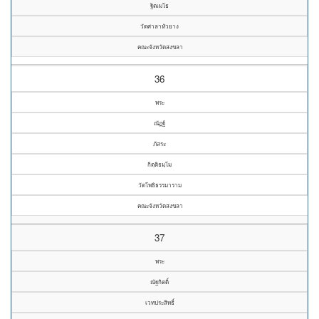
ฐิตเมโธ
วัดศาลาหัวยาง
คณะจังหวัดสงขลา
36
พระ
ณัฏฐ์
ภัสระ
กิตฺติธมฺโม
วัดโพธิธรรมาราม
คณะจังหวัดสงขลา
37
พระ
ณัฐกิตติ์
เวทประสิทธิ์