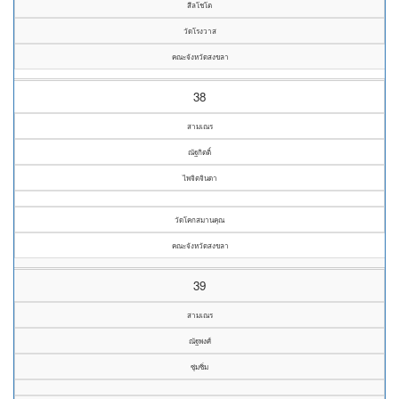
สีลโชโต
วัดโรงวาส
คณะจังหวัดสงขลา
38
สามเณร
ณัฐกิตติ์
ไพจิตจินดา
วัดโคกสมานคุณ
คณะจังหวัดสงขลา
39
สามเณร
ณัฐพงศ์
ซุ่มซิ่ม