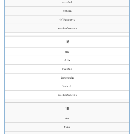
อารมรักษ์
อธิจิตฺโต
วัดโต้นนทาราม
คณะจังหวัดสงขลา
18
พระ
จำรัส
จันทร์ย้อย
จิตฺตสญฺญโต
วัดอ่าวบัว
คณะจังหวัดสงขลา
19
พระ
จินดา