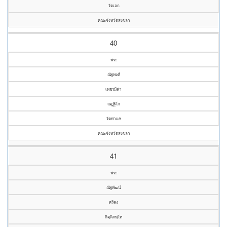
วัดเอก
คณะจังหวัดสงขลา
40
พระ
ณัฐพงศ์
เพชรมีค่า
ณฏฺฐิโก
วัดท่าแซ
คณะจังหวัดสงขลา
41
พระ
ณัฐพัฒน์
ศรีคง
กิตฺติภทฺโท