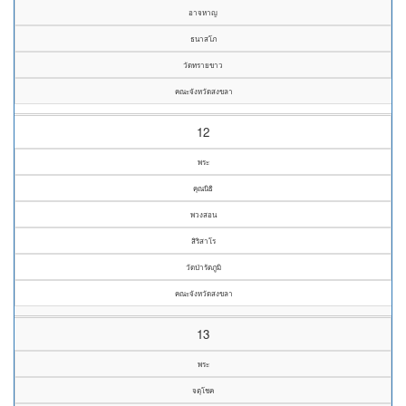
อาจหาญ
ธนาสโภ
วัดทรายขาว
คณะจังหวัดสงขลา
12
พระ
คุณนิธิ
พวงสอน
สิริสาโร
วัดป่ารัตภูมิ
คณะจังหวัดสงขลา
13
พระ
จตุโชค