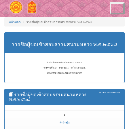
Toggle
navigation
หน้าหลัก
รายชื่อผู้ขอเข้าสอบธรรมสนามหลวง พ.ศ.๒๕๖๘
รายชื่อผู้ขอเข้าสอบธรรมสนามหลวง พ.ศ.๒๕๖๘
สำนักเรียนคณะจังหวัดสงขลา ภาค ๑๘
นักธรรมชั้นเอก - ๕๒๗๒๐๐๑ - วัดโคกสมานคุณ
ตำบลหาดใหญ่ อำเภอหาดใหญ่ สงขลา
รายชื่อผู้ขอเข้าสอบธรรมสนามหลวง
แสดง
1 ถึง 50
จาก
214
ผลลัพธ์
พ.ศ.๒๕๖๘
#
คำนำหน้า