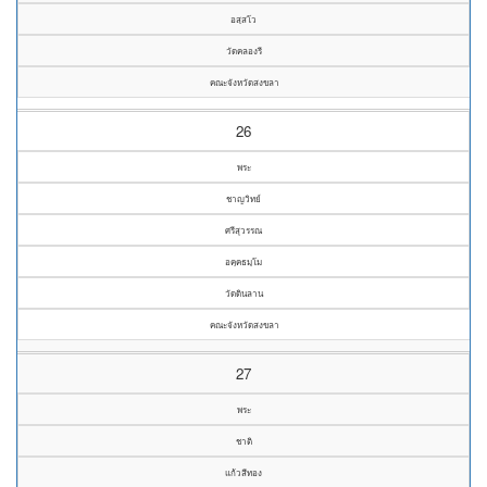
อสฺสโว
วัดคลองรี
คณะจังหวัดสงขลา
26
พระ
ชาญวิทย์
ศรีสุวรรณ
อคฺคธมฺโม
วัดดินลาน
คณะจังหวัดสงขลา
27
พระ
ชาติ
แก้วสีทอง