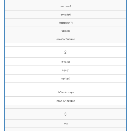
กณวรรธน์
วรรณสังข์
สิทฺธิปุญฺญกโร
วัดเลียบ
คณะจังหวัดสงขลา
2
สามเณร
กฤษฎา
คงจันทร์
วัดโคกสมานคุณ
คณะจังหวัดสงขลา
3
พระ