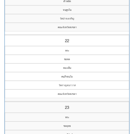
ดำพลัด
จนฺทูปโม
วัดป่าจงเจริญ
คณะจังหวัดสงขลา
22
พระ
ชยพล
ทองเต็ม
คมฺภีรธมฺโม
วัดกาญจนาวาส
คณะจังหวัดสงขลา
23
พระ
ชลยุทธ