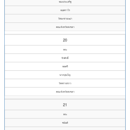
ทองประเสริฐ
ฉนฺทกาโร
วัดมะขามเฒ่า
คณะจังหวัดสงขลา
20
พระ
จิรศักดิ์
พลศรี
นาถปุญฺโญ
วัดทรายขาว
คณะจังหวัดสงขลา
21
พระ
ชนันท์