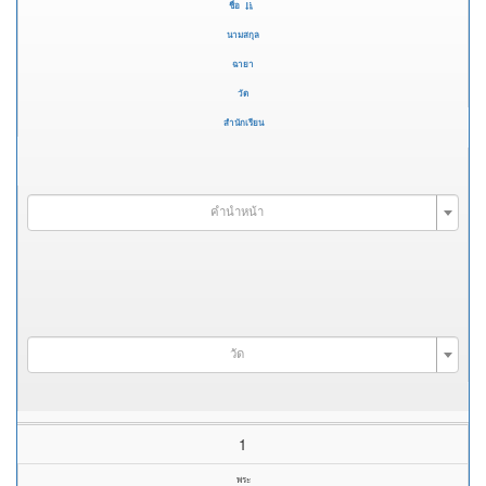
ชื่อ
นามสกุล
ฉายา
วัด
สำนักเรียน
คำนำหน้า
วัด
1
พระ