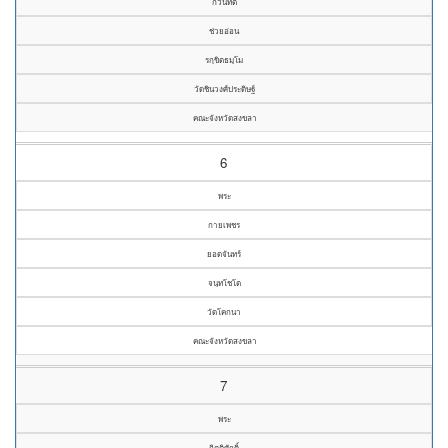
กวินทัต
ช่วยอ่อน
รกฺขิตธมฺโม
วัดชินวงศ์ประดิษฐ์
คณะจังหวัดสงขลา
6
พระ
กายเพชร
ยอดจันทร์
จนฺทโชโต
วัดโคกนา
คณะจังหวัดสงขลา
7
พระ
กิตติศักดิ์