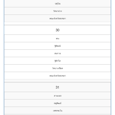
ปคุโณ
วัดนาม่วง
คณะจังหวัดสงขลา
30
พระ
ฐิติพงษ์
สมกาย
ฐิติวํโส
วัดบางเขียด
คณะจังหวัดสงขลา
31
สามเณร
ณฐพัฒน์
เพชรชะโน