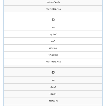
วัดสะพานไม้แก่น
คณะจังหวัดสงขลา
42
พระ
ณัฐวัฒน์
เขาแก้ว
เตชธมฺโม
วัดแหลมวัง
คณะจังหวัดสงขลา
43
พระ
ณัฐวุฒิ
พวงแก้ว
สิริวฑฺฒโน