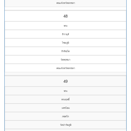
คณะจังหวัดสงขลา
48
พระ
ถิรายุส์
ไชยภูมิ
ถิรจิตฺโต
วัดพรุชบา
คณะจังหวัดสงขลา
49
พระ
ทรงฤทธิ์
เดชโฮม
ภทฺทโก
วัดป่ารัตภูมิ