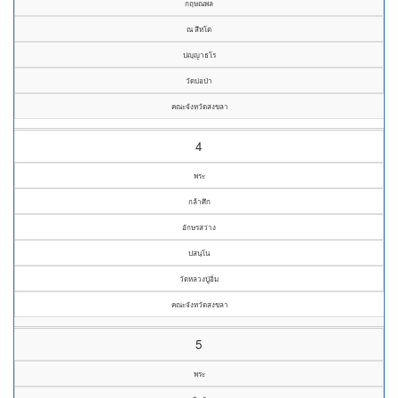
กฤษณพล
ณ สีหโต
ปญฺญาธโร
วัดบ่อป่า
คณะจังหวัดสงขลา
4
พระ
กล้าศึก
อักษรสว่าง
ปสนฺโน
วัดหลวงปู่อิ่ม
คณะจังหวัดสงขลา
5
พระ