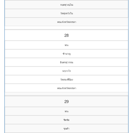
จนฺทสุวณฺโณ
วัดทุ่งหวังใน
คณะจังหวัดสงขลา
28
พระ
ชำนาญ
อินทรสุวรรณ
จกฺกวโร
วัดสองพี่น้อง
คณะจังหวัดสงขลา
29
พระ
ชิดชัย
ขุนดำ