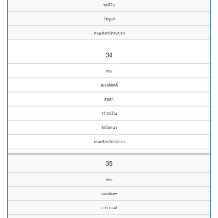
ชยสีโล
วัดหูแร่
คณะจังหวัดสงขลา
34
พระ
ณรงค์ศักดิ์
สุขคำ
รวิวณฺโณ
วัดโคกนา
คณะจังหวัดสงขลา
35
พระ
ณรงค์เดช
สว่างวงศ์