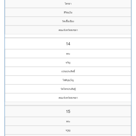
โครธา
สิริธมฺโม
วัดเสื้อเมือง
คณะจังหวัดสงขลา
14
พระ
จรัญ
เปรมประสิทธิ์
โชติปุญฺโญ
วัดไทรประดิษฐ์
คณะจังหวัดสงขลา
15
พระ
จรูญ