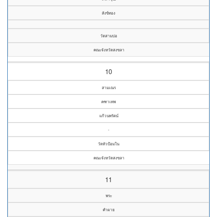
สังข์ทอง
วัดสามบ่อ
คณะจังหวัดสงขลา
10
สามเณร
คฑาเทพ
แก้วนพรัตน์
-
วัดหัวป้อมใน
คณะจังหวัดสงขลา
11
พระ
คำผาย