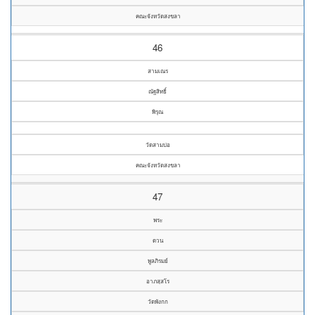
คณะจังหวัดสงขลา
46
สามเณร
ณัฐสิทธิ์
พิรุณ
วัดสามบ่อ
คณะจังหวัดสงขลา
47
พระ
ดวน
พูลภิรมย์
อาภสฺสโร
วัดพังกก