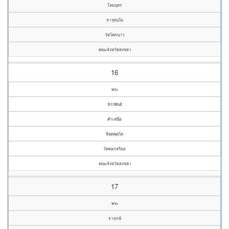
โลมบุตร
จารุธมฺโม
วัดโคกนาว
คณะจังหวัดสงขลา
16
พระ
จักรพันธ์
คำเหนือ
จิตฺตคุตฺโต
วัดดอกสร้อย
คณะจังหวัดสงขลา
17
พระ
จาฤกษ์