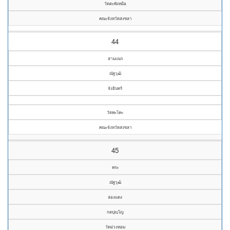
วัดตะพังหม้อ
คณะจังหวัดสงขลา
44
สามเณร
ณัฐวุฒิ
จังอินทร์
วัดพะโคะ
คณะจังหวัดสงขลา
45
พระ
ณัฐวุฒิ
ล่องแดง
กตปุญฺโญ
วัดม่วงหอม