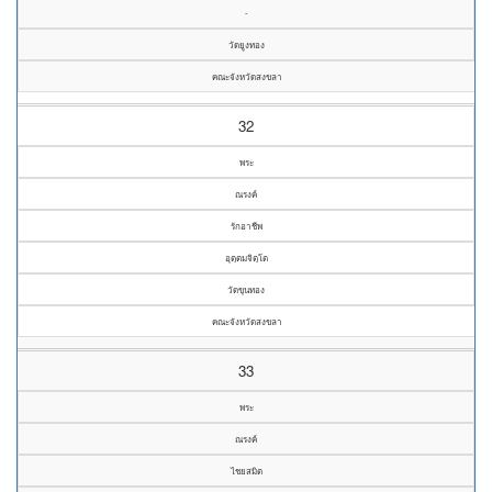
-
วัดยูงทอง
คณะจังหวัดสงขลา
32
พระ
ณรงค์
รักอาชีพ
อุตฺตมจิตฺโต
วัดขุนทอง
คณะจังหวัดสงขลา
33
พระ
ณรงค์
ไชยสมิต