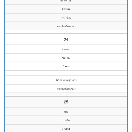
แดงศรีวัลย์
ทีปธมฺโม
วัดวังใหญ่
คณะจังหวัดสงขลา
24
สามเณร
ชัยวัฒน์
โสทน
วัดโคกพยอมสุการาม
คณะจังหวัดสงขลา
25
พระ
ชาคริต
สังขพันธ์