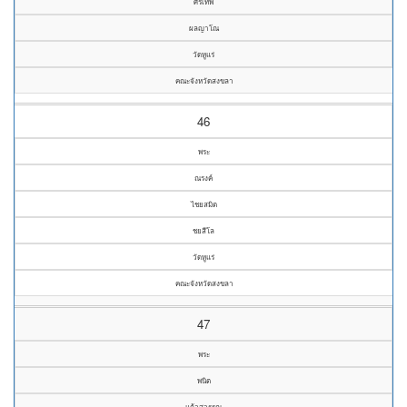
ศรีเทพ
ผลญาโณ
วัดหูแร่
คณะจังหวัดสงขลา
46
พระ
ณรงค์
ไชยสมิต
ชยสีโล
วัดหูแร่
คณะจังหวัดสงขลา
47
พระ
พนิต
แก้วสุวรรณ