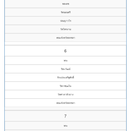
พลเดช
รัตนมนตรี
ปญฺญาวโร
วัดไทรงาม
คณะจังหวัดสงขลา
6
พระ
ปิยะวัฒน์
จิระประเสริฐศักดิ์
ปิยวฑฺฒโน
วัดศาลาหัวยาง
คณะจังหวัดสงขลา
7
พระ