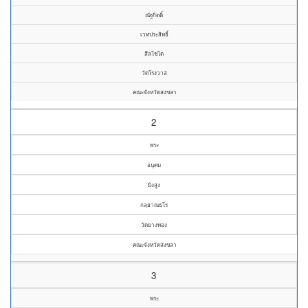
ณัฐกิตติ์
เวทประสิทธิ์
สีลโชโต
วัดโรงวาส
คณะจังหวัดสงขลา
2
พระ
อนุคม
มิ่งสูง
กลฺยาณธโร
วัดยางทอง
คณะจังหวัดสงขลา
3
พระ