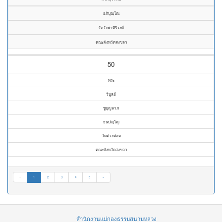
อภิปุณฺโณ
วัดวังพาคีรีวงศ์
คณะจังหวัดสงขลา
50
พระ
วิบูลย์
ชูบุญลาภ
ธนปญฺโญ
วัดม่วงค่อม
คณะจังหวัดสงขลา
«
1
2
3
4
5
»
สำนักงานแม่กองธรรมสนามหลวง