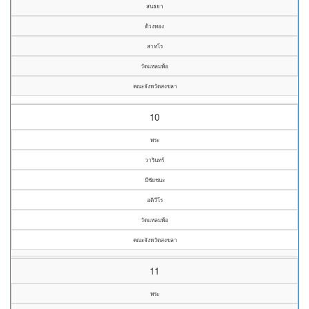
สนธยา
ด้วงทอง
สาทโร
วัดแหลมพ้อ
คณะจังหวัดสงขลา
10
พระ
วารินทร์
มีชัยชนะ
อติวีโร
วัดแหลมพ้อ
คณะจังหวัดสงขลา
11
พระ