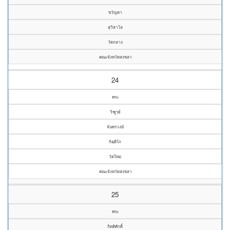
ขวัญตา
สุวิสาโล
วัดกลาง
คณะจังหวัดสงขลา
24
พระ
วิฑูรย์
จันทรวงษ์
กิตฺติโก
วัดใหม่
คณะจังหวัดสงขลา
25
พระ
กิตติศักดิ์