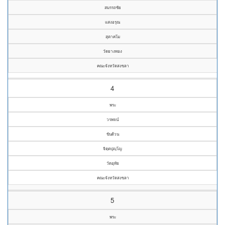
สมรรถชัย
แสงอรุณ
สุตาคโม
วัดยางทอง
คณะจังหวัดสงขลา
4
พระ
วรพจน์
ขันด้วน
จิตฺตปุญฺโญ
วัดอุทัย
คณะจังหวัดสงขลา
5
พระ