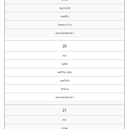
บุญประสงค์
ธมฺมทีโป
วัดชลธาร์วาส
คณะจังหวัดสงขลา
20
พระ
วุฒิชัย
พงศ์วิริยะโยธิน
จนฺทโชโต
วัดชะแม
คณะจังหวัดสงขลา
21
พระ
มานพ