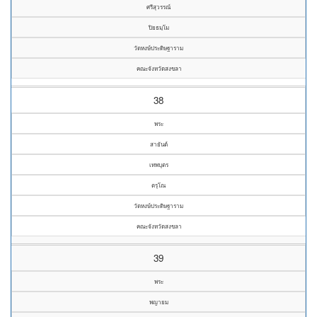
ศรีสุวรรณ์
ปิยธมฺโม
วัดหงษ์ประดิษฐาราม
คณะจังหวัดสงขลา
38
พระ
สายันต์
เทพบุตร
ตรุโณ
วัดหงษ์ประดิษฐาราม
คณะจังหวัดสงขลา
39
พระ
พญายม