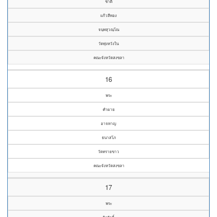
ชาติ
แก้วสีทอง
จนฺทสุวณฺโณ
วัดทุ่งหวังใน
คณะจังหวัดสงขลา
16
พระ
คำผาย
อาจหาญ
ธนาสโภ
วัดทรายขาว
คณะจังหวัดสงขลา
17
พระ