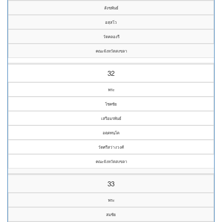
สังขพันธ์
อสฺสโว
วัดคลองรี
คณะจังหวัดสงขลา
32
พระ
โชคชัย
เสรีอมรพันธ์
อตฺตทนฺโต
วัดศรีสว่างวงศ์
คณะจังหวัดสงขลา
33
พระ
สมชัย