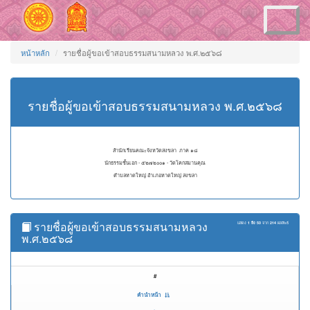
Toggle
navigation
หน้าหลัก
รายชื่อผู้ขอเข้าสอบธรรมสนามหลวง พ.ศ.๒๕๖๘
รายชื่อผู้ขอเข้าสอบธรรมสนามหลวง พ.ศ.๒๕๖๘
สำนักเรียนคณะจังหวัดสงขลา ภาค ๑๘
นักธรรมชั้นเอก - ๕๒๗๒๐๐๑ - วัดโคกสมานคุณ
ตำบลหาดใหญ่ อำเภอหาดใหญ่ สงขลา
รายชื่อผู้ขอเข้าสอบธรรมสนามหลวง
แสดง
1 ถึง 50
จาก
214
ผลลัพธ์
พ.ศ.๒๕๖๘
#
คำนำหน้า