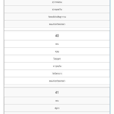
สุวรรณธนะ
สุวณฺณธโน
วัดหงษ์ประดิษฐาราม
คณะจังหวัดสงขลา
40
พระ
จรูญ
โลมบุตร
จารุธมฺโม
วัดโคกนาว
คณะจังหวัดสงขลา
41
พระ
อัฐกร