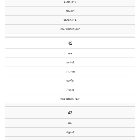
อินทองช่วย
ธมฺมกโร
วัดคลองเปล
คณะจังหวัดสงขลา
42
พระ
นพรัตน์
แววงาม
นนฺทิโย
วัดเกาะ
คณะจังหวัดสงขลา
43
พระ
ณัฐพงศ์