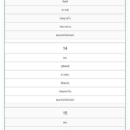
นิรุตย์
พาระติ
ปญฺญาธโร
วัดบางดาน
คณะจังหวัดสงขลา
14
พระ
ภูชิตพงศ์
ยางทอง
ทีปธมฺโม
วัดทุ่งหวังใน
คณะจังหวัดสงขลา
15
พระ