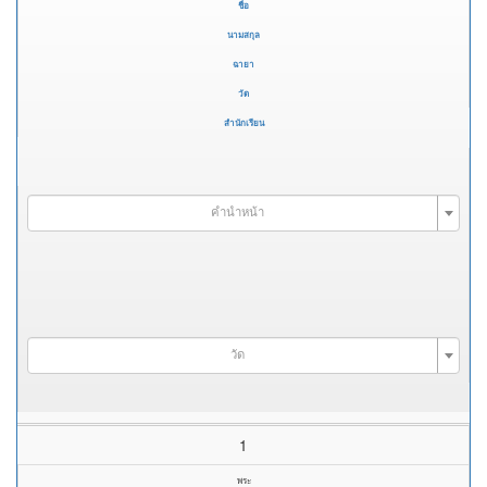
ชื่อ
นามสกุล
ฉายา
วัด
สำนักเรียน
คำนำหน้า
วัด
1
พระ