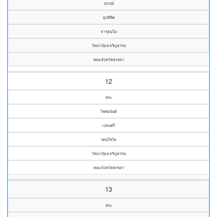
ปกรณ์
อุปลิขิต
จารุธมฺโม
วัดนาป๋องเจริญธรรม
คณะจังหวัดสงขลา
12
พระ
โชคอนันต์
เปล่งศรี
รตนโชโต
วัดนาป๋องเจริญธรรม
คณะจังหวัดสงขลา
13
พระ