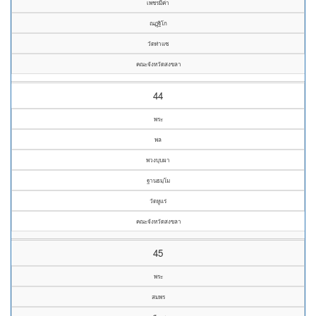
เพชรมีค่า
ณฏฺฐิโก
วัดท่าแซ
คณะจังหวัดสงขลา
44
พระ
พล
พวงบุบผา
ฐานธมฺโม
วัดหูแร่
คณะจังหวัดสงขลา
45
พระ
สมพร