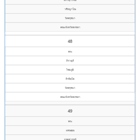
วชิรญาโณ
วัดพรุชบา
คณะจังหวัดสงขลา
48
พระ
ถิรายุส์
ไชยภูมิ
ถิรจิตฺโต
วัดพรุชบา
คณะจังหวัดสงขลา
49
พระ
แทนคุณ
กรดสุวรรณ์