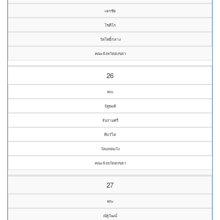
เอกชัย
โชติโก
วัดโพธิ์กลาง
คณะจังหวัดสงขลา
26
พระ
ปัฐพงค์
จันรามศรี
ทีปวํโส
วัดแหลมวัง
คณะจังหวัดสงขลา
27
พระ
ณัฐวัฒน์