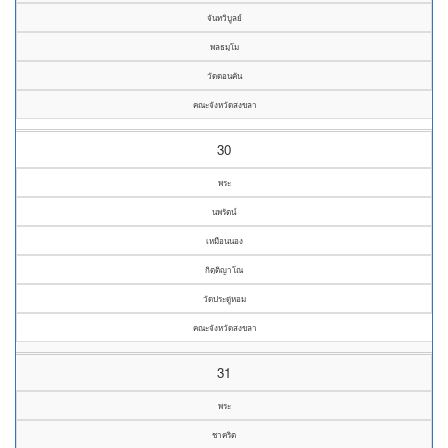
จันทวิบูลย์
พลธมฺโม
วัดดอนคัน
คณะจังหวัดสงขลา
30
พระ
นพรัตน์
เหมือนนอง
กิตฺติญาโณ
วัดประดู่หอม
คณะจังหวัดสงขลา
31
พระ
ชาคริต