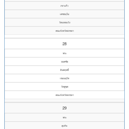
เขาแก้ว
เตชธมฺโม
วัดแหลมวัง
คณะจังหวัดสงขลา
28
พระ
นนทชัย
อินทฤทธิ์
เขมนนฺโท
วัดคูขุด
คณะจังหวัดสงขลา
29
พระ
ศุภกิจ