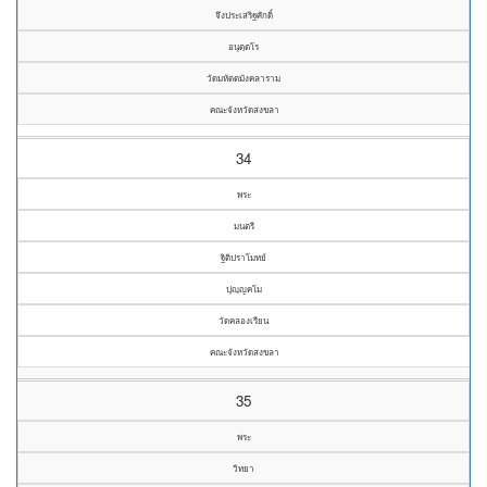
จึงประเสริฐศักดิ์
อนุตฺตโร
วัดมหัตตมังคลาราม
คณะจังหวัดสงขลา
34
พระ
มนตรี
ฐิติปราโมทย์
ปุญฺญคโม
วัดคลองเรียน
คณะจังหวัดสงขลา
35
พระ
วิทยา