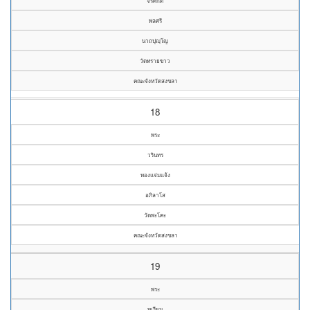
จิรศักดิ์
พลศรี
นาถปุญฺโญ
วัดทรายขาว
คณะจังหวัดสงขลา
18
พระ
วรินทร
ทองแจ่มแจ้ง
อภิลาโส
วัดพะโคะ
คณะจังหวัดสงขลา
19
พระ
ทุเรียน