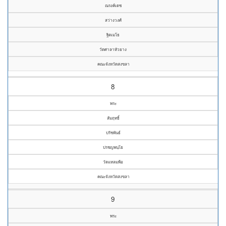
ณรงค์เดช
สว่างวงศ์
ฐิตเมโธ
วัดศาลาหัวยาง
คณะจังหวัดสงขลา
8
พระ
สัมฤทธิ์
ปรัชพันธ์
ปรชญพนฺโธ
วัดแหลมพ้อ
คณะจังหวัดสงขลา
9
พระ