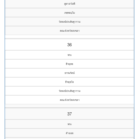
คูหาสวัสดี
ภทฺทธมฺโม
วัดหงษ์ประดิษฐาราม
คณะจังหวัดสงขลา
36
พระ
ธีรยุทธ
ธรรมรัตน์
ธีรยุทฺโธ
วัดหงษ์ประดิษฐาราม
คณะจังหวัดสงขลา
37
พระ
สำออย