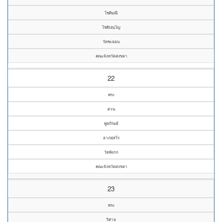
โชติมณี
โชติปญฺโญ
วัดชะลอน
คณะจังหวัดสงขลา
22
พระ
ดวน
พูลภิรมย์
อาภสฺสโร
วัดพังกก
คณะจังหวัดสงขลา
23
พระ
วิศาล