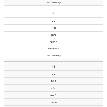
คณะจังหวัดพัทลุง
48
พระ
ธงชัย
ฉิมเกื้อ
คุณกาโร
วัดบรรพตพินิต
คณะจังหวัดพัทลุง
49
พระ
ธีรศักดิ์
กาลิกา
คุณากโร
วัดแตระ