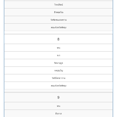
โรจน์รัตน์
ธีรทตฺตโณ
วัดชัยชนะสงคราม
คณะจังหวัดพัทลุง
8
พระ
จเร
รัตนานุกูล
กตปุญฺโญ
วัดนิโครธาราม
คณะจังหวัดพัทลุง
9
พระ
ธีรภาส