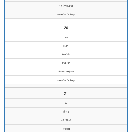
วัดโคกมะม่วง
คณะจังหวัดพัทลุง
20
พระ
เลขา
ทิพย์เพ็ง
ขนฺติธโร
วัดปรางหมู่นอก
คณะจังหวัดพัทลุง
21
พระ
กำธร
แก้วพิทักษ์
กตธมฺโม