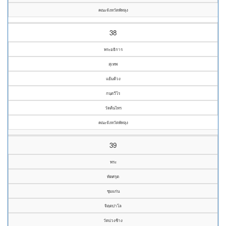
คณะจังหวัดพัทลุง
38
พระอธิการ
สุเทพ
แย้มด้วง
กนฺตวีโร
วัดต้นไทร
คณะจังหวัดพัทลุง
39
พระ
ทัตศรุต
ชุมแก่น
จิตฺตปาโล
วัดบ่วงช้าง