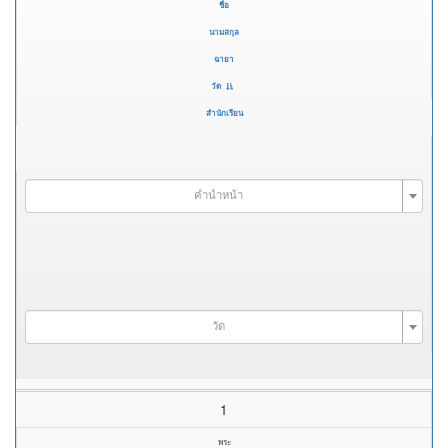
ชื่อ
นามสกุล
ฉายา
วัด
สำนักเรียน
คำนำหน้า
วัด
1
พระ