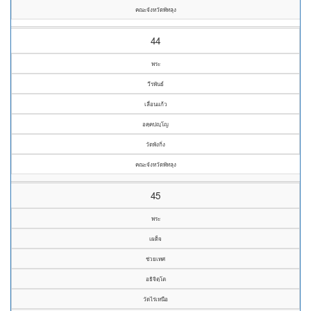
คณะจังหวัดพัทลุง
44
พระ
วีรพันธ์
เลื่อนแก้ว
อคฺคปญฺโญ
วัดพังกิ่ง
คณะจังหวัดพัทลุง
45
พระ
เผด็จ
ช่วยเทศ
อธิจิตฺโต
วัดไร่เหนือ