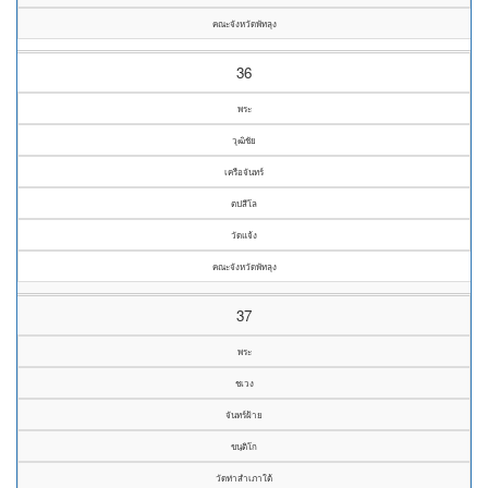
คณะจังหวัดพัทลุง
36
พระ
วุฒิชัย
เครือจันทร์
ตปสีโล
วัดแจ้ง
คณะจังหวัดพัทลุง
37
พระ
ชเวง
จันทร์ฝ้าย
ขนฺติโก
วัดท่าสำเภาใต้