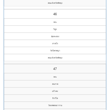
คณะจังหวัดพัทลุง
46
พระ
วิทูร
ชุมละออง
สาทโร
วัดโคกพญา
คณะจังหวัดพัทลุง
47
พระ
สมภาค
แก้วคง
จิรวํโส
วัดเทพดลยาราม