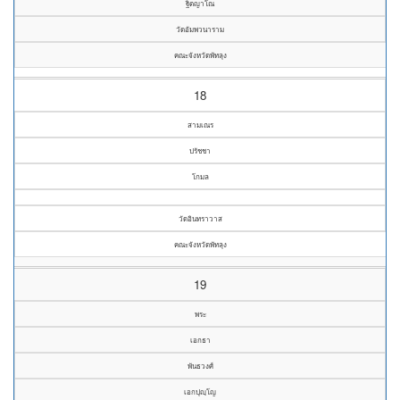
ฐิตญาโณ
วัดอัมพวนาราม
คณะจังหวัดพัทลุง
18
สามเณร
ปรัชชา
โกมล
วัดอินทราวาส
คณะจังหวัดพัทลุง
19
พระ
เอกธา
พันธวงศ์
เอกปุญฺโญ