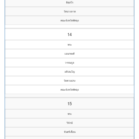
ติสฺสโร
วัดนางลาด
คณะจังหวัดพัทลุง
14
พระ
เอนกพงศ์
วรรณกูล
อธิปญฺโญ
วัดควนปรง
คณะจังหวัดพัทลุง
15
พระ
วิจักษ์
จันทร์เลื่อน