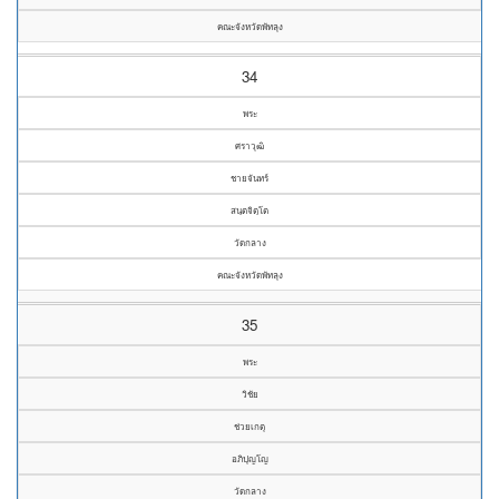
คณะจังหวัดพัทลุง
34
พระ
ศราวุฒิ
ชายจันทร์
สนฺตจิตฺโต
วัดกลาง
คณะจังหวัดพัทลุง
35
พระ
วิชัย
ช่วยเกตุ
อภิปุญโญ
วัดกลาง