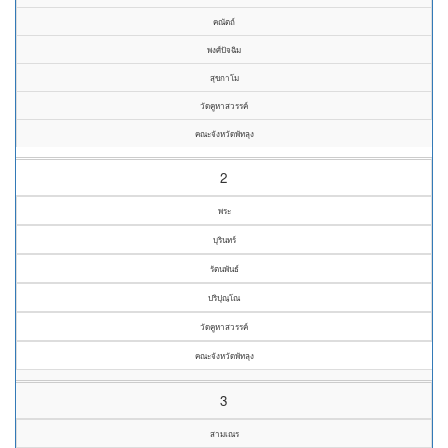
คณัตถ์
พงศ์ปัจฉิม
สุขกาโม
วัดคูหาสวรรค์
คณะจังหวัดพัทลุง
2
พระ
บุรินทร์
รัตนพันธ์
ปริปุณฺโณ
วัดคูหาสวรรค์
คณะจังหวัดพัทลุง
3
สามเณร