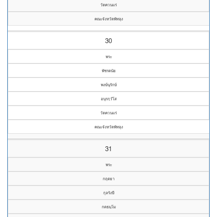
วัดควนแร่
คณะจังหวัดพัทลุง
30
พระ
พัชรดนัย
พงษ์นุรักษ์
อนุรกฺวํโส
วัดควนแร่
คณะจังหวัดพัทลุง
31
พระ
กฤตยา
กุลรังษี
กตธมฺโม