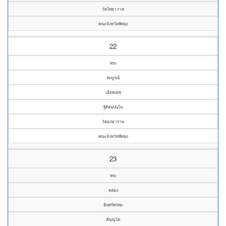
วัดโพธาวาส
คณะจังหวัดพัทลุง
22
พระ
สมบูรณ์
เอียดเดช
ฐิติสมฺปนฺโน
วัดอภยาราม
คณะจังหวัดพัทลุง
23
พระ
คล่อง
อินทร์พรหม
สัญฺญโต