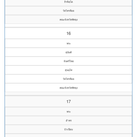
ถิรจิตฺโต
วัดไทรห้อย
คณะจังหวัดพัทลุง
16
พระ
สุนันท์
จันทร์ใหม่
สุนนฺโท
วัดไทรห้อย
คณะจังหวัดพัทลุง
17
พระ
อำพร
บัวเนียม