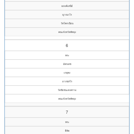
ณรงค์เสนีย์
ญาณวโร
วัดโคกเนียน
คณะจังหวัดพัทลุง
6
พระ
อัครเดช
เกตุคง
อาภสฺสโร
วัดชัยชนะสงคราม
คณะจังหวัดพัทลุง
7
พระ
ธีทัต