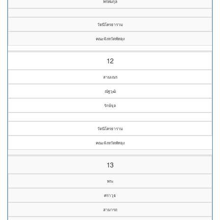
พรหมกุล
วัดนิโครธาราม
คณะจังหวัดพัทลุง
12
สามเณร
ณัฐวุฒิ
รักษ์จุล
วัดนิโครธาราม
คณะจังหวัดพัทลุง
13
พระ
ศราวุธ
สามารถ