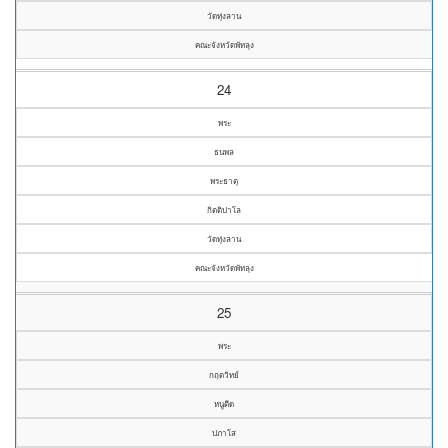
วัดทุ่งลาน
คณะจังหวัดพัทลุง
24
พระ
ธนพล
พระธาตุ
กิตติปาโล
วัดทุ่งลาน
คณะจังหวัดพัทลุง
25
พระ
กฤตวิทย์
หนูตีด
ปภาโส