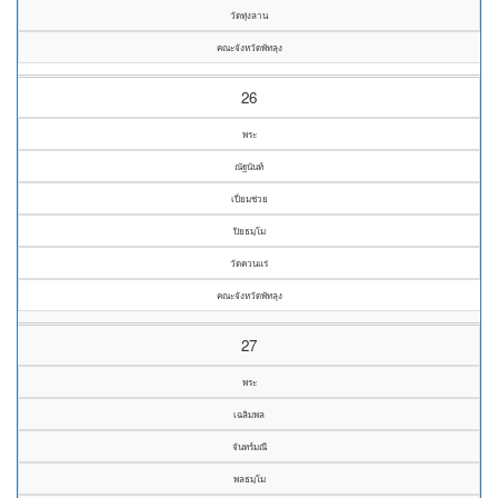
วัดทุ่งลาน
คณะจังหวัดพัทลุง
26
พระ
ณัฐนันท์
เปี่ยมช่วย
ปิยธมฺโม
วัดควนแร่
คณะจังหวัดพัทลุง
27
พระ
เฉลิมพล
จันทร์มณี
พลธมฺโม