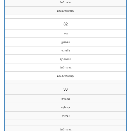
วัดบ้านสวน
คณะจังหวัดพัทลุง
32
พระ
ฐานันดร
พวงแก้ว
ญาณนนฺโท
วัดบ้านสวน
คณะจังหวัดพัทลุง
33
สามเณร
กฤติตกุล
สระทอง
วัดบ้านสวน