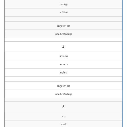
กอบบุญ
อารีรักษ์
วัดคูหาสวรรค์
คณะจังหวัดพัทลุง
4
สามเณร
ธนาคาร
หนูโยม
วัดคูหาสวรรค์
คณะจังหวัดพัทลุง
5
พระ
บารมี