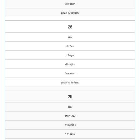
วัดควนแร่
คณะจังหวัดพัทลุง
28
พระ
ปกป้อง
เพิ่มพูล
ปริปุณฺโณ
วัดควนแร่
คณะจังหวัดพัทลุง
29
พระ
รัชชานนท์
ธรรมเพ็ชร
วชิรธมฺโม