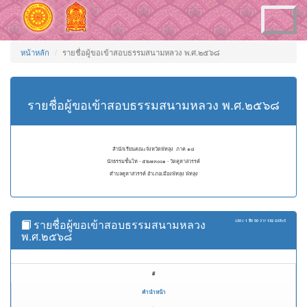
Toggle
navigation
หน้าหลัก
รายชื่อผู้ขอเข้าสอบธรรมสนามหลวง พ.ศ.๒๕๖๘
รายชื่อผู้ขอเข้าสอบธรรมสนามหลวง พ.ศ.๒๕๖๘
สำนักเรียนคณะจังหวัดพัทลุง ภาค ๑๘
นักธรรมชั้นโท - ๕๒๗๓๐๐๑ - วัดคูหาสวรรค์
ตำบลคูหาสวรรค์ อำเภอเมืองพัทลุง พัทลุง
รายชื่อผู้ขอเข้าสอบธรรมสนามหลวง
แสดง
1 ถึง 50
จาก
132
ผลลัพธ์
พ.ศ.๒๕๖๘
#
คำนำหน้า