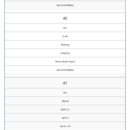
คณะจังหวัดพัทลุง
40
พระ
สาคร
อินทรธนู
กตปุญโญ
วัดเขาแดงตะวันออก
คณะจังหวัดพัทลุง
41
พระ
ณัฐวุฒิ
ขุนภิบาล
คุนกโร
วัดเขาวงก์