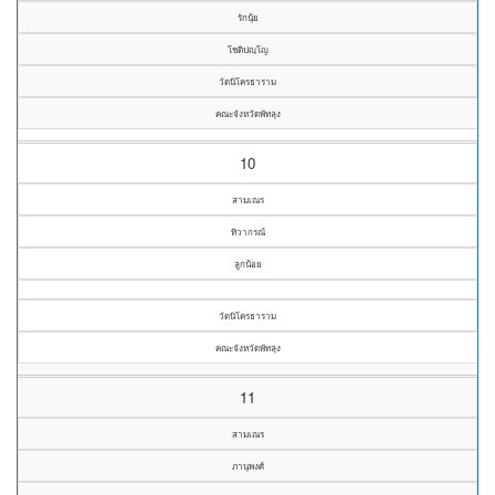
รักนุ้ย
โชติปญฺโญ
วัดนิโครธาราม
คณะจังหวัดพัทลุง
10
สามเณร
ทิวากรณ์
ลูกน้อย
วัดนิโครธาราม
คณะจังหวัดพัทลุง
11
สามเณร
ภานุพงศ์