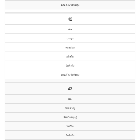
คณะจังหวัดพัทลุง
42
พระ
ประยูร
หอยสกุล
อติสโย
วัดพังกิ่ง
คณะจังหวัดพัทลุง
43
พระ
ชายชาญ
จันทรังสฤษฏ์
โชติโย
วัดพังกิ่ง