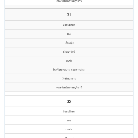
คณะจังหวัดสุราษฎร์ธานี
31
มัธยมศึกษา
ม.๓
เด็กหญิง
ธัญญารัตน์
คมขำ
โรงเรียนเทศบาล ๓ (ตลาดล่าง)
วัดพัฒนาราม
คณะจังหวัดสุราษฎร์ธานี
32
มัธยมศึกษา
ม.๔
นางสาว