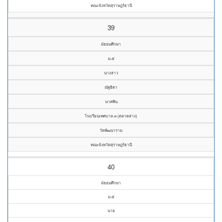
คณะจังหวัดสุราษฎร์ธานี
39
มัธยมศึกษา
ม.๕
นางสาว
ณัฐธิดา
นาคพิน
โรงเรียนเทศบาล ๓ (ตลาดล่าง)
วัดพัฒนาราม
คณะจังหวัดสุราษฎร์ธานี
40
มัธยมศึกษา
ม.๕
นาย