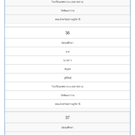
โรงเรียนเทศบาล ๓ (ตลาดล่าง)
วัดพัฒนาราม
คณะจังหวัดสุราษฎร์ธานี
36
มัธยมศึกษา
ม.๕
นางสาว
ธัญพร
ภูธิพันธุ์
โรงเรียนเทศบาล ๓ (ตลาดล่าง)
วัดพัฒนาราม
คณะจังหวัดสุราษฎร์ธานี
37
มัธยมศึกษา