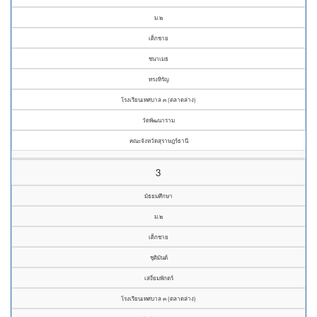
ม.๒
เด็กชาย
ชนาเมธ
ทรงหิรัญ
โรงเรียนเทศบาล ๓ (ตลาดล่าง)
วัดพัฒนาราม
คณะจังหวัดสุราษฎร์ธานี
3
มัธยมศึกษา
ม.๒
เด็กชาย
ชุติมันต์
เสงี่ยมพักตร์
โรงเรียนเทศบาล ๓ (ตลาดล่าง)