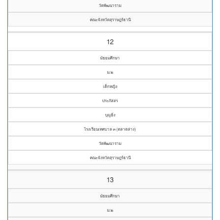
วัดพัฒนาราม
คณะจังหวัดสุราษฎร์ธานี
12
มัธยมศึกษา
ม.๒
เด็กหญิง
ประภัสสร
บุญยิ่ง
โรงเรียนเทศบาล ๓ (ตลาดล่าง)
วัดพัฒนาราม
คณะจังหวัดสุราษฎร์ธานี
13
มัธยมศึกษา
ม.๒