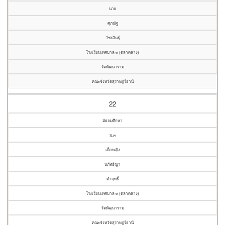
นาย
ศุภณัฐ
วัชรสินธุ์
โรงเรียนเทศบาล ๓ (ตลาดล่าง)
วัดพัฒนาราม
คณะจังหวัดสุราษฎร์ธานี
22
มัธยมศึกษา
ม.๓
เด็กหญิง
นภัทธิญา
ดำฤทธิ์
โรงเรียนเทศบาล ๓ (ตลาดล่าง)
วัดพัฒนาราม
คณะจังหวัดสุราษฎร์ธานี