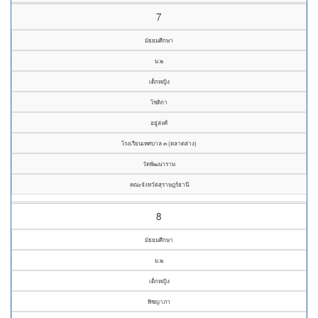
7
มัธยมศึกษา
ม.๒
เด็กหญิง
โชติกา
อยู่สงศ์
โรงเรียนเทศบาล ๓ (ตลาดล่าง)
วัดพัฒนาราม
คณะจังหวัดสุราษฎร์ธานี
8
มัธยมศึกษา
ม.๒
เด็กหญิง
พิชญาภา