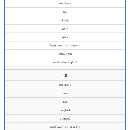
มัธยมศึกษา
ม.๓
เด็กหญิง
ณัฐวดี
พูลผล
โรงเรียนเทศบาล ๓ (ตลาดล่าง)
วัดพัฒนาราม
คณะจังหวัดสุราษฎร์ธานี
19
มัธยมศึกษา
ม.๓
นาย
กชสุพัฒน์
สิงสมบูรณ์
โรงเรียนเทศบาล ๓ (ตลาดล่าง)