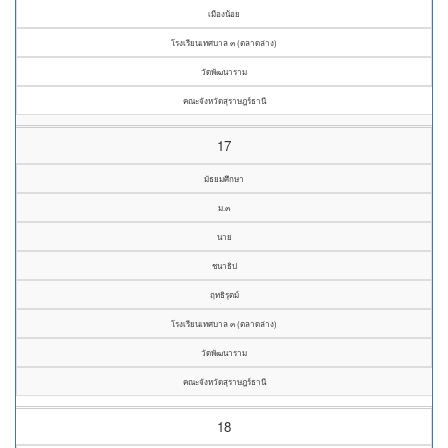
เมืองน้อย
โรงเรียนเทศบาล ๓ (ตลาดล่าง)
วัดพัฒนาราม
คณะจังหวัดสุราษฎร์ธานี
17
มัธยมศึกษา
ม.๓
นาย
ชนาธิป
ฤทธิรุตม์
โรงเรียนเทศบาล ๓ (ตลาดล่าง)
วัดพัฒนาราม
คณะจังหวัดสุราษฎร์ธานี
18