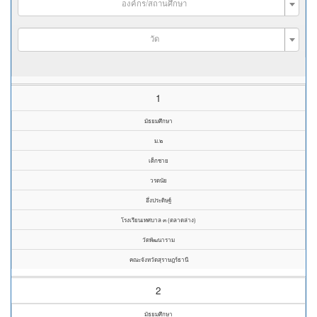
องค์กร/สถานศึกษา
วัด
1
มัธยมศึกษา
ม.๒
เด็กชาย
วรดนัย
อึ่งประดิษฐ์
โรงเรียนเทศบาล ๓ (ตลาดล่าง)
วัดพัฒนาราม
คณะจังหวัดสุราษฎร์ธานี
2
มัธยมศึกษา