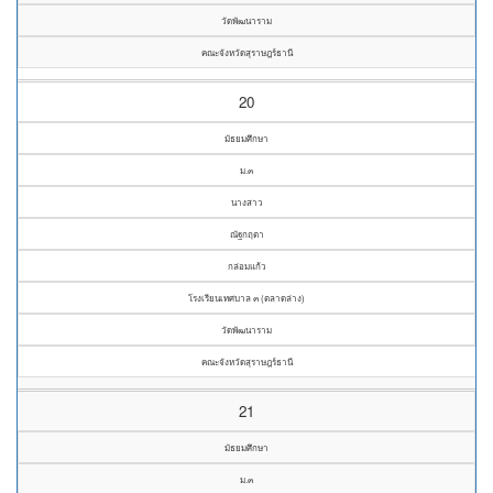
วัดพัฒนาราม
คณะจังหวัดสุราษฎร์ธานี
20
มัธยมศึกษา
ม.๓
นางสาว
ณัฐกฤตา
กล่อมแก้ว
โรงเรียนเทศบาล ๓ (ตลาดล่าง)
วัดพัฒนาราม
คณะจังหวัดสุราษฎร์ธานี
21
มัธยมศึกษา
ม.๓