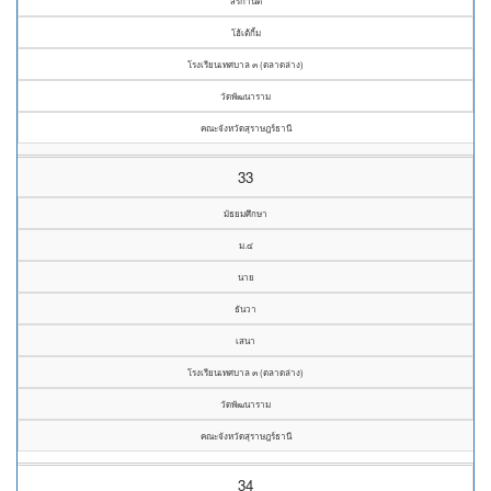
สิริกานต์
โฮ้เต้กิ้ม
โรงเรียนเทศบาล ๓ (ตลาดล่าง)
วัดพัฒนาราม
คณะจังหวัดสุราษฎร์ธานี
33
มัธยมศึกษา
ม.๔
นาย
ธันวา
เสนา
โรงเรียนเทศบาล ๓ (ตลาดล่าง)
วัดพัฒนาราม
คณะจังหวัดสุราษฎร์ธานี
34