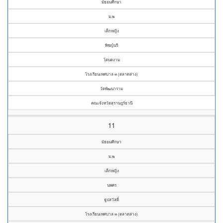
มัธยมศึกษา
ม.๒
เด็กหญิง
พิชญ์นรี
โตนดงาม
โรงเรียนเทศบาล ๓ (ตลาดล่าง)
วัดพัฒนาราม
คณะจังหวัดสุราษฎร์ธานี
11
มัธยมศึกษา
ม.๒
เด็กหญิง
นพศร
ธูปสวัสดิ์
โรงเรียนเทศบาล ๓ (ตลาดล่าง)