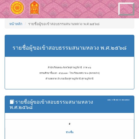
Toggle
navigation
หน้าหลัก
รายชื่อผู้ขอเข้าสอบธรรมสนามหลวง พ.ศ.๒๕๖๘
รายชื่อผู้ขอเข้าสอบธรรมสนามหลวง พ.ศ.๒๕๖๘
สำนักเรียนคณะจังหวัดสุราษฎร์ธานี ภาค ๑๖
ธรรมศึกษาชั้นเอก - ๕๖๖๐๐๓ - โรงเรียนเทศบาล ๓ (ตลาดล่าง)
ตำบลตลาด อำเภอเมืองสุราษฎร์ธานี สุราษฎร์ธานี
รายชื่อผู้ขอเข้าสอบธรรมสนามหลวง
แสดง
1 ถึง 40
จาก
40
ผลลัพธ์
พ.ศ.๒๕๖๘
#
ช่วงชั้น