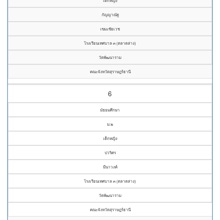
เด็กหญิง
กัญญาณัฐ
เขมะชัยเวช
โรงเรียนเทศบาล ๓ (ตลาดล่าง)
วัดพัฒนาราม
คณะจังหวัดสุราษฎร์ธานี
6
มัธยมศึกษา
ม.๒
เด็กหญิง
ปวริศร
มีนาวงค์
โรงเรียนเทศบาล ๓ (ตลาดล่าง)
วัดพัฒนาราม
คณะจังหวัดสุราษฎร์ธานี