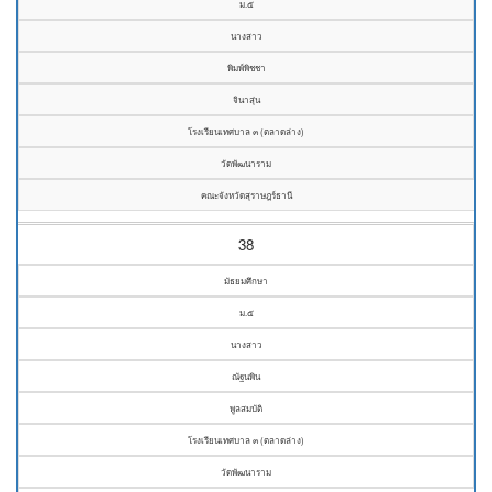
ม.๕
นางสาว
พิมพ์พิชชา
จินาสุ่น
โรงเรียนเทศบาล ๓ (ตลาดล่าง)
วัดพัฒนาราม
คณะจังหวัดสุราษฎร์ธานี
38
มัธยมศึกษา
ม.๕
นางสาว
ณัฐนพิน
พูลสมบัติ
โรงเรียนเทศบาล ๓ (ตลาดล่าง)
วัดพัฒนาราม