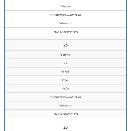
โชติกุญชร
โรงเรียนเทศบาล ๓ (ตลาดล่าง)
วัดพัฒนาราม
คณะจังหวัดสุราษฎร์ธานี
25
มัธยมศึกษา
ม.๓
เด็กชาย
จิรวัฒน์
พิณโน
โรงเรียนเทศบาล ๓ (ตลาดล่าง)
วัดพัฒนาราม
คณะจังหวัดสุราษฎร์ธานี
26