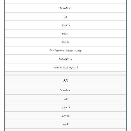
มัธยมศึกษา
ม.๔
นางสาว
ปาลิตา
โอดเทิง
โรงเรียนเทศบาล ๓ (ตลาดล่าง)
วัดพัฒนาราม
คณะจังหวัดสุราษฎร์ธานี
35
มัธยมศึกษา
ม.๕
นางสาว
สุภาวดี
แซ่หลี