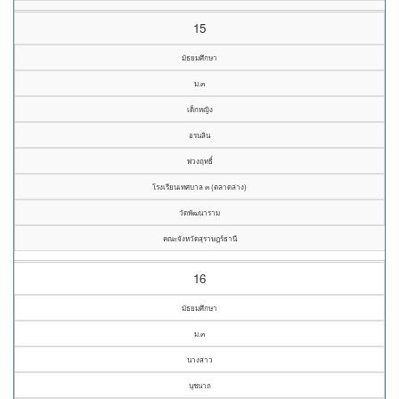
15
มัธยมศึกษา
ม.๓
เด็กหญิง
อรนลิน
พ่วงฤทธิ์
โรงเรียนเทศบาล ๓ (ตลาดล่าง)
วัดพัฒนาราม
คณะจังหวัดสุราษฎร์ธานี
16
มัธยมศึกษา
ม.๓
นางสาว
นุชนาถ