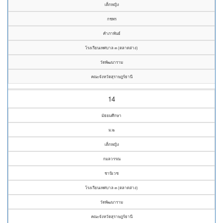
เด็กหญิง
กชพร
คำภาพันธ์
โรงเรียนเทศบาล ๓ (ตลาดล่าง)
วัดพัฒนาราม
คณะจังหวัดสุราษฎร์ธานี
14
มัธยมศึกษา
ม.๒
เด็กหญิง
กมลวรรณ
ชานิเวช
โรงเรียนเทศบาล ๓ (ตลาดล่าง)
วัดพัฒนาราม
คณะจังหวัดสุราษฎร์ธานี