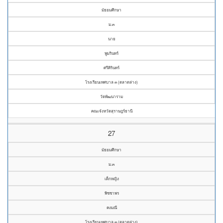
มัธยมศึกษา
ม.๓
นาย
พูมรินทร์
ศรีคิรินทร์
โรงเรียนเทศบาล ๓ (ตลาดล่าง)
วัดพัฒนาราม
คณะจังหวัดสุราษฎร์ธานี
27
มัธยมศึกษา
ม.๓
เด็กหญิง
พิชชาพร
คงมณี
โรงเรียนเทศบาล ๓ (ตลาดล่าง)