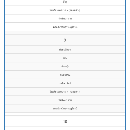
ถ้ำคู่
โรงเรียนเทศบาล ๓ (ตลาดล่าง)
วัดพัฒนาราม
คณะจังหวัดสุราษฎร์ธานี
9
มัธยมศึกษา
ม.๒
เด็กหญิง
กมลวรรณ
มะลิลาวัลย์
โรงเรียนเทศบาล ๓ (ตลาดล่าง)
วัดพัฒนาราม
คณะจังหวัดสุราษฎร์ธานี
10