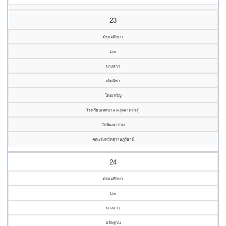
23
มัธยมศึกษา
ม.๓
นางสาว
ณัฐณิชา
โดยเจริญ
โรงเรียนเทศบาล ๓ (ตลาดล่าง)
วัดพัฒนาราม
คณะจังหวัดสุราษฎร์ธานี
24
มัธยมศึกษา
ม.๓
นางสาว
อธิษฐาน