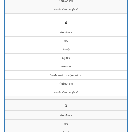
วัดพัฒนาราม
คณะจังหวัดสุราษฎร์ธานี
4
มัธยมศึกษา
ม.๒
เด็กหญิง
ณัฐธิดา
พรหมทอง
โรงเรียนเทศบาล ๓ (ตลาดล่าง)
วัดพัฒนาราม
คณะจังหวัดสุราษฎร์ธานี
5
มัธยมศึกษา
ม.๒