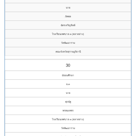
นาย
ภัคพล
ฉัตรเจริญจิตต์
โรงเรียนเทศบาล ๓ (ตลาดล่าง)
วัดพัฒนาราม
คณะจังหวัดสุราษฎร์ธานี
30
มัธยมศึกษา
ม.๓
นาย
ศุภนัฐ
พรหมเพชร
โรงเรียนเทศบาล ๓ (ตลาดล่าง)
วัดพัฒนาราม