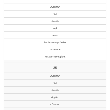
ประถมศึกษา
ป.๔
เด็กหญิง
ณฤดี
รสหอม
โรงเรียนเพชรผดุงเวียงไชย
วัดวชิราราม
คณะจังหวัดสุราษฎร์ธานี
35
ประถมศึกษา
ป.๔
เด็กหญิง
ณัฏฐณิชา
พาโนนเขวา