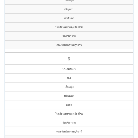
เด็กหญิง
เพ็ญนภา
เผ่าจินดา
โรงเรียนเพชรผดุงเวียงไชย
วัดวชิราราม
คณะจังหวัดสุราษฎร์ธานี
6
ประถมศึกษา
ป.๕
เด็กหญิง
ปริญณดา
นาผล
โรงเรียนเพชรผดุงเวียงไชย
วัดวชิราราม
คณะจังหวัดสุราษฎร์ธานี