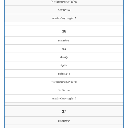
โรงเรียนเพชรผดุงเวียงไชย
วัดวชิราราม
คณะจังหวัดสุราษฎร์ธานี
36
ประถมศึกษา
ป.๔
เด็กหญิง
ณัฏฐธิดา
พาโนนเขวา
โรงเรียนเพชรผดุงเวียงไชย
วัดวชิราราม
คณะจังหวัดสุราษฎร์ธานี
37
ประถมศึกษา