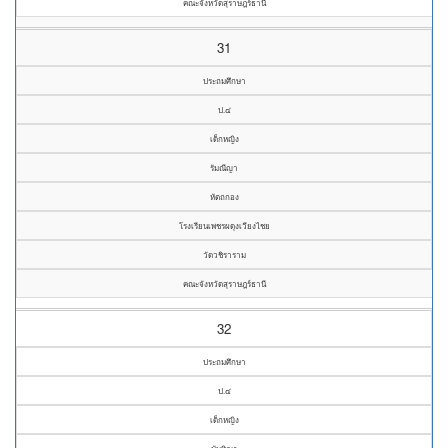
คณะจังหวัดสุราษฎร์ธานี
31
ประถมศึกษา
ป.๔
เด็กหญิง
รัมณีญา
หัตถกอง
โรงเรียนเพชรผดุงเวียงไชย
วัดวชิราราม
คณะจังหวัดสุราษฎร์ธานี
32
ประถมศึกษา
ป.๔
เด็กหญิง