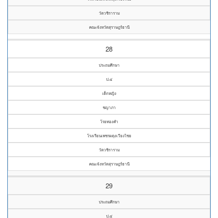
วัดวชิราราม
คณะจังหวัดสุราษฎร์ธานี
28
ประถมศึกษา
ป.๔
เด็กหญิง
ชญาภา
โรยทองคำ
โรงเรียนเพชรผดุงเวียงไชย
วัดวชิราราม
คณะจังหวัดสุราษฎร์ธานี
29
ประถมศึกษา
ป.๔