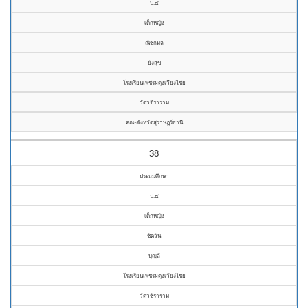
ป.๔
เด็กหญิง
ณิชกมล
ยังสุข
โรงเรียนเพชรผดุงเวียงไชย
วัดวชิราราม
คณะจังหวัดสุราษฎร์ธานี
38
ประถมศึกษา
ป.๔
เด็กหญิง
ชิตวัน
บุญลี
โรงเรียนเพชรผดุงเวียงไชย
วัดวชิราราม