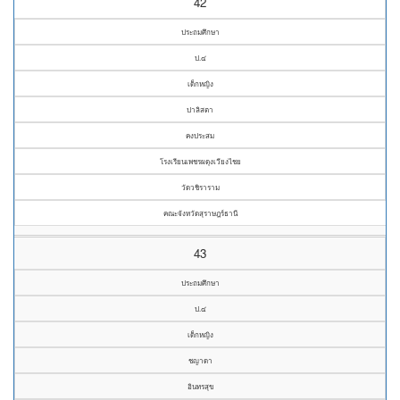
42
ประถมศึกษา
ป.๔
เด็กหญิง
ปาลิสตา
คงประสม
โรงเรียนเพชรผดุงเวียงไชย
วัดวชิราราม
คณะจังหวัดสุราษฎร์ธานี
43
ประถมศึกษา
ป.๔
เด็กหญิง
ชญาดา
อินทรสุข