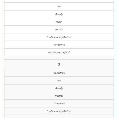
ป.๕
เด็กหญิง
กัญญา
หลวงกัน
โรงเรียนเพชรผดุงเวียงไชย
วัดวชิราราม
คณะจังหวัดสุราษฎร์ธานี
3
ประถมศึกษา
ป.๕
เด็กหญิง
ชนวรรณ
กวีพราหมณ์
โรงเรียนเพชรผดุงเวียงไชย