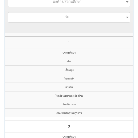
องค์กร/สถานศึกษา
วัด
1
ประถมศึกษา
ป.๕
เด็กหญิง
กัญญาภัค
สายโท
โรงเรียนเพชรผดุงเวียงไชย
วัดวชิราราม
คณะจังหวัดสุราษฎร์ธานี
2
ประถมศึกษา