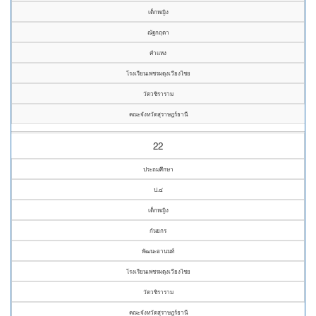
เด็กหญิง
ณัฐกฤตา
คำแหง
โรงเรียนเพชรผดุงเวียงไชย
วัดวชิราราม
คณะจังหวัดสุราษฎร์ธานี
22
ประถมศึกษา
ป.๔
เด็กหญิง
กันยกร
พัฒนะอานนท์
โรงเรียนเพชรผดุงเวียงไชย
วัดวชิราราม
คณะจังหวัดสุราษฎร์ธานี