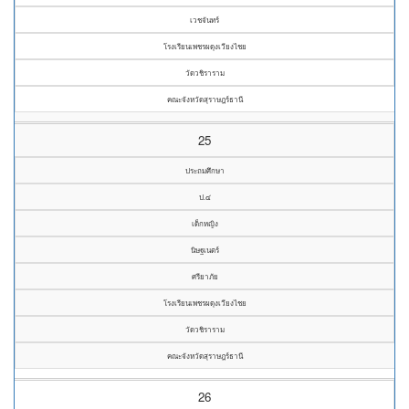
เวชจันทร์
โรงเรียนเพชรผดุงเวียงไชย
วัดวชิราราม
คณะจังหวัดสุราษฎร์ธานี
25
ประถมศึกษา
ป.๔
เด็กหญิง
นิษฐเนตร์
ศรียาภัย
โรงเรียนเพชรผดุงเวียงไชย
วัดวชิราราม
คณะจังหวัดสุราษฎร์ธานี
26