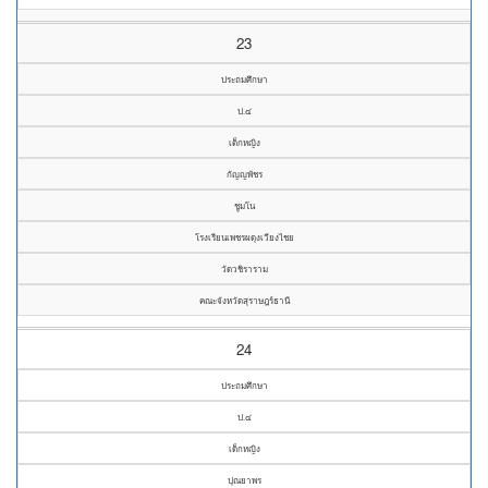
23
ประถมศึกษา
ป.๔
เด็กหญิง
กัญญพัชร
ชูมโน
โรงเรียนเพชรผดุงเวียงไชย
วัดวชิราราม
คณะจังหวัดสุราษฎร์ธานี
24
ประถมศึกษา
ป.๔
เด็กหญิง
ปุณยาพร