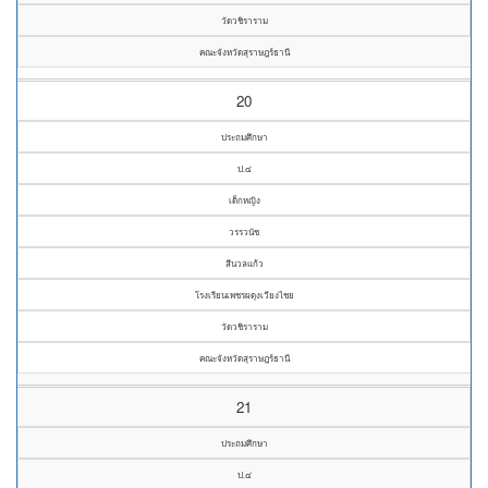
วัดวชิราราม
คณะจังหวัดสุราษฎร์ธานี
20
ประถมศึกษา
ป.๔
เด็กหญิง
วรรวนัช
สีนวลแก้ว
โรงเรียนเพชรผดุงเวียงไชย
วัดวชิราราม
คณะจังหวัดสุราษฎร์ธานี
21
ประถมศึกษา
ป.๔