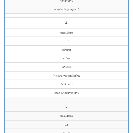
วัดวชิราราม
คณะจังหวัดสุราษฎร์ธานี
4
ประถมศึกษา
ป.๕
เด็กหญิง
ฐานิตา
แก้วล่อง
โรงเรียนเพชรผดุงเวียงไชย
วัดวชิราราม
คณะจังหวัดสุราษฎร์ธานี
5
ประถมศึกษา
ป.๕