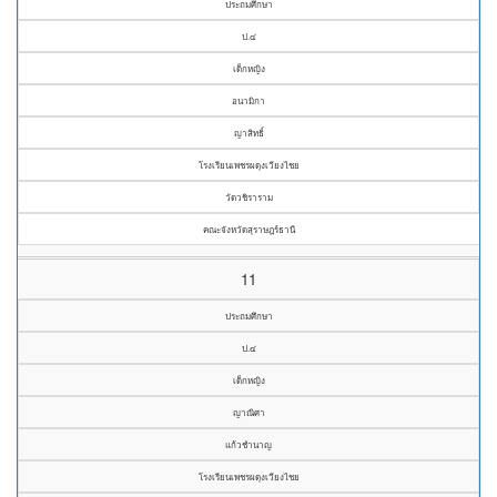
ประถมศึกษา
ป.๔
เด็กหญิง
อนามิกา
ญาสิทธิ์
โรงเรียนเพชรผดุงเวียงไชย
วัดวชิราราม
คณะจังหวัดสุราษฎร์ธานี
11
ประถมศึกษา
ป.๔
เด็กหญิง
ญาณิศา
แก้วชำนาญ
โรงเรียนเพชรผดุงเวียงไชย