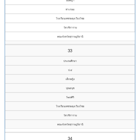
นันทิญา
ท่าเกษม
โรงเรียนเพชรผดุงเวียงไชย
วัดวชิราราม
คณะจังหวัดสุราษฎร์ธานี
33
ประถมศึกษา
ป.๔
เด็กหญิง
ปุณยนุช
วัฒนศิริ
โรงเรียนเพชรผดุงเวียงไชย
วัดวชิราราม
คณะจังหวัดสุราษฎร์ธานี
34