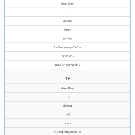
ประถมศึกษา
ป.๔
เด็กหญิง
โชติกา
รัตนวิเศษ
โรงเรียนเพชรผดุงเวียงไชย
วัดวชิราราม
คณะจังหวัดสุราษฎร์ธานี
19
ประถมศึกษา
ป.๔
เด็กหญิง
เกศินี
สุขพร
โรงเรียนเพชรผดุงเวียงไชย