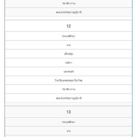
วัดวชิราราม
คณะจังหวัดสุราษฎร์ธานี
12
ประถมศึกษา
ป.๔
เด็กหญิง
เปมิกา
แสงจันทร์
โรงเรียนเพชรผดุงเวียงไชย
วัดวชิราราม
คณะจังหวัดสุราษฎร์ธานี
13
ประถมศึกษา
ป.๔