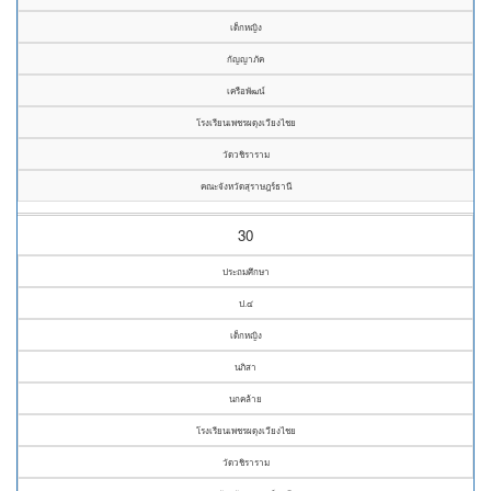
เด็กหญิง
กัญญาภัค
เครือพัฒน์
โรงเรียนเพชรผดุงเวียงไชย
วัดวชิราราม
คณะจังหวัดสุราษฎร์ธานี
30
ประถมศึกษา
ป.๔
เด็กหญิง
นภิสา
นกคล้าย
โรงเรียนเพชรผดุงเวียงไชย
วัดวชิราราม