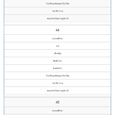
โรงเรียนเพชรผดุงเวียงไชย
วัดวชิราราม
คณะจังหวัดสุราษฎร์ธานี
44
ประถมศึกษา
ป.๔
เด็กหญิง
พิมพ์มาดา
อินทร์แก้ว
โรงเรียนเพชรผดุงเวียงไชย
วัดวชิราราม
คณะจังหวัดสุราษฎร์ธานี
45
ประถมศึกษา