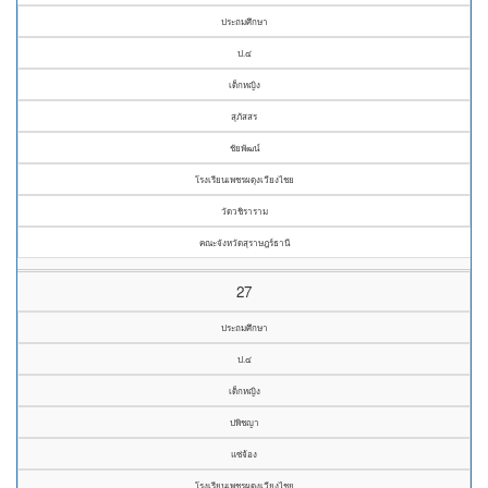
ประถมศึกษา
ป.๔
เด็กหญิง
สุภัสสร
ชัยพัฒน์
โรงเรียนเพชรผดุงเวียงไชย
วัดวชิราราม
คณะจังหวัดสุราษฎร์ธานี
27
ประถมศึกษา
ป.๔
เด็กหญิง
ปพิชญา
แซ่จ้อง
โรงเรียนเพชรผดุงเวียงไชย