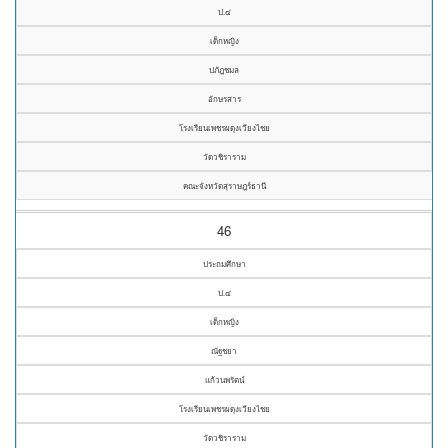
ป.๔
เด็กหญิง
ปภัฎชมล
อักษรสาร
โรงเรียนเพชรผดุงเวียงไชย
วัดวชิราราม
คณะจังหวัดสุราษฎร์ธานี
46
ประถมศึกษา
ป.๔
เด็กหญิง
ณัฐชยา
แก้วนพรัตน์
โรงเรียนเพชรผดุงเวียงไชย
วัดวชิราราม