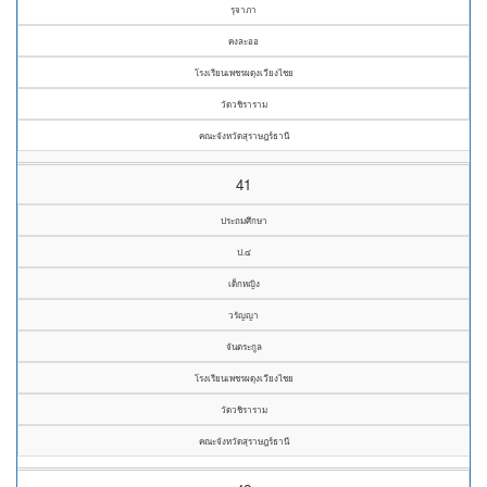
รุจาภา
คงละออ
โรงเรียนเพชรผดุงเวียงไชย
วัดวชิราราม
คณะจังหวัดสุราษฎร์ธานี
41
ประถมศึกษา
ป.๔
เด็กหญิง
วรัญญา
จันตระกูล
โรงเรียนเพชรผดุงเวียงไชย
วัดวชิราราม
คณะจังหวัดสุราษฎร์ธานี