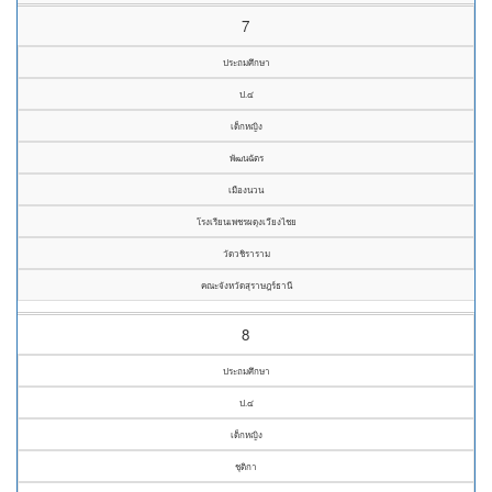
7
ประถมศึกษา
ป.๔
เด็กหญิง
พัฒนฉัตร
เมืองนวน
โรงเรียนเพชรผดุงเวียงไชย
วัดวชิราราม
คณะจังหวัดสุราษฎร์ธานี
8
ประถมศึกษา
ป.๔
เด็กหญิง
ชุติกา