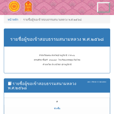
Toggle
navigation
หน้าหลัก
รายชื่อผู้ขอเข้าสอบธรรมสนามหลวง พ.ศ.๒๕๖๘
รายชื่อผู้ขอเข้าสอบธรรมสนามหลวง พ.ศ.๒๕๖๘
สำนักเรียนคณะจังหวัดสุราษฎร์ธานี ภาค ๑๖
ธรรมศึกษาชั้นตรี - ๕๖๖๐๓๙ - โรงเรียนเพชรผดุงเวียงไชย
ตำบลเวียง อำเภอไชยา สุราษฎร์ธานี
รายชื่อผู้ขอเข้าสอบธรรมสนามหลวง
แสดง
1 ถึง 50
จาก
126
ผลลัพธ์
พ.ศ.๒๕๖๘
#
ช่วงชั้น