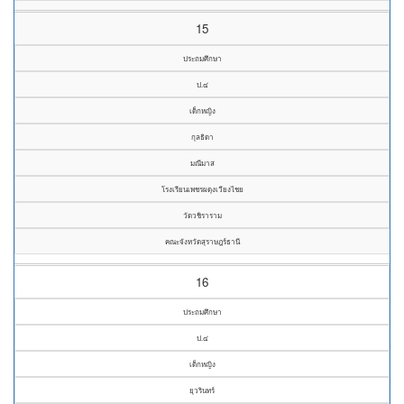
15
ประถมศึกษา
ป.๔
เด็กหญิง
กุลธิดา
มณีมาส
โรงเรียนเพชรผดุงเวียงไชย
วัดวชิราราม
คณะจังหวัดสุราษฎร์ธานี
16
ประถมศึกษา
ป.๔
เด็กหญิง
ยุวรินทร์