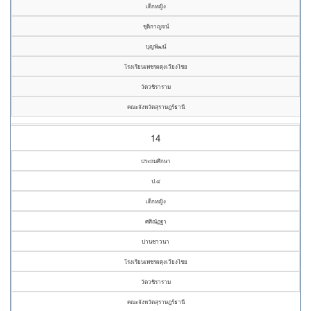
เด็กหญิง
ชุติกาญจน์
บุญพัฒน์
โรงเรียนเพชรผดุงเวียงไชย
วัดวชิราราม
คณะจังหวัดสุราษฎร์ธานี
14
ประถมศึกษา
ป.๔
เด็กหญิง
ศศิณัฏฐา
ปานชาวนา
โรงเรียนเพชรผดุงเวียงไชย
วัดวชิราราม
คณะจังหวัดสุราษฎร์ธานี