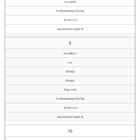
กลางนุรักษ์
โรงเรียนเพชรผดุงเวียงไชย
วัดวชิราราม
คณะจังหวัดสุราษฎร์ธานี
9
ประถมศึกษา
ป.๔
เด็กหญิง
อริณลดา
ภิรมยาภรณ์
โรงเรียนเพชรผดุงเวียงไชย
วัดวชิราราม
คณะจังหวัดสุราษฎร์ธานี
10