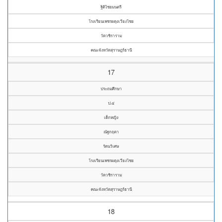
ฐิติไชยมนตรี
โรงเรียนเพชรผดุงเวียงไชย
วัดวชิราราม
คณะจังหวัดสุราษฎร์ธานี
17
ประถมศึกษา
ป.๔
เด็กหญิง
ณัฐกฤตา
รัตนวิเศษ
โรงเรียนเพชรผดุงเวียงไชย
วัดวชิราราม
คณะจังหวัดสุราษฎร์ธานี
18