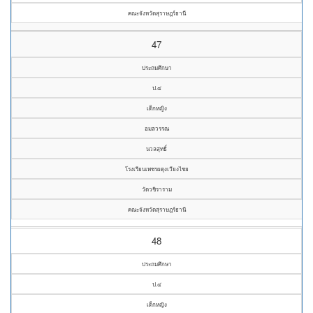
คณะจังหวัดสุราษฎร์ธานี
47
ประถมศึกษา
ป.๔
เด็กหญิง
อมลวรรณ
นวลสุทธิ์
โรงเรียนเพชรผดุงเวียงไชย
วัดวชิราราม
คณะจังหวัดสุราษฎร์ธานี
48
ประถมศึกษา
ป.๔
เด็กหญิง