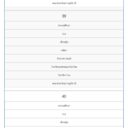
คณะจังหวัดสุราษฎร์ธานี
39
ประถมศึกษา
ป.๔
เด็กหญิง
ภณิตา
รักษาพราหมณ์
โรงเรียนเพชรผดุงเวียงไชย
วัดวชิราราม
คณะจังหวัดสุราษฎร์ธานี
40
ประถมศึกษา
ป.๔
เด็กหญิง