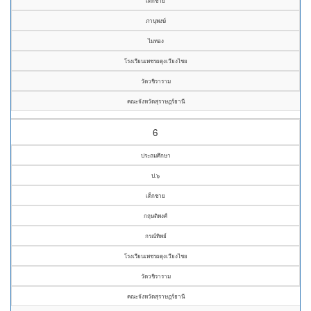
เด็กชาย
ภานุพงษ์
ไมทอง
โรงเรียนเพชรผดุงเวียงไชย
วัดวชิราราม
คณะจังหวัดสุราษฎร์ธานี
6
ประถมศึกษา
ป.๖
เด็กชาย
กฤษติพงศ์
กรณ์ทิพย์
โรงเรียนเพชรผดุงเวียงไชย
วัดวชิราราม
คณะจังหวัดสุราษฎร์ธานี