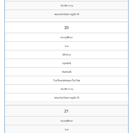
วัดวชิราราม
คณะจังหวัดสุราษฎร์ธานี
20
ประถมศึกษา
ป.๔
เด็กชาย
กฤตชภัช
อินทรมณี
โรงเรียนเพชรผดุงเวียงไชย
วัดวชิราราม
คณะจังหวัดสุราษฎร์ธานี
21
ประถมศึกษา
ป.๔