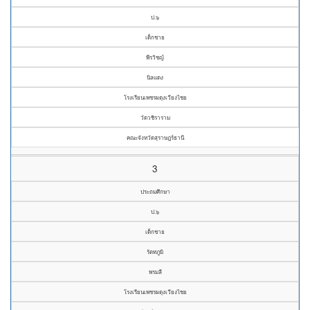
ป.๖
เด็กชาย
พีรวิชญ์
นิลแดง
โรงเรียนเพชรผดุงเวียงไชย
วัดวชิราราม
คณะจังหวัดสุราษฎร์ธานี
3
ประถมศึกษา
ป.๖
เด็กชาย
รัตทภูมิ
พรมลี
โรงเรียนเพชรผดุงเวียงไชย