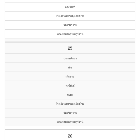
แสงจันทร์
โรงเรียนเพชรผดุงเวียงไชย
วัดวชิราราม
คณะจังหวัดสุราษฎร์ธานี
25
ประถมศึกษา
ป.๔
เด็กชาย
พงษ์พันธ์
ชุมพล
โรงเรียนเพชรผดุงเวียงไชย
วัดวชิราราม
คณะจังหวัดสุราษฎร์ธานี
26