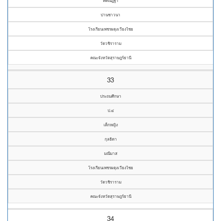
ศศิณัฏฐา
ปานชาวนา
โรงเรียนเพชรผดุงเวียงไชย
วัดวชิราราม
คณะจังหวัดสุราษฎร์ธานี
33
ประถมศึกษา
ป.๔
เด็กหญิง
กุลธิดา
มณีมาส
โรงเรียนเพชรผดุงเวียงไชย
วัดวชิราราม
คณะจังหวัดสุราษฎร์ธานี
34