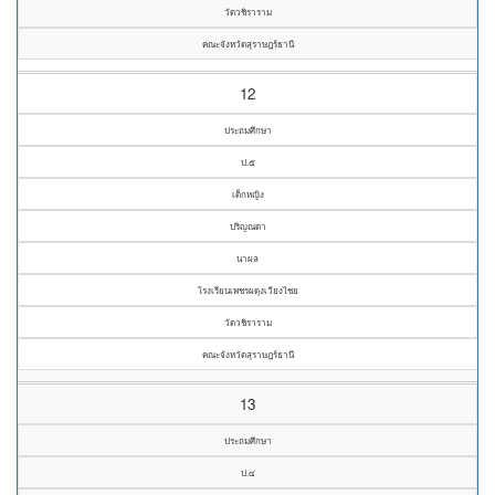
วัดวชิราราม
คณะจังหวัดสุราษฎร์ธานี
12
ประถมศึกษา
ป.๕
เด็กหญิง
ปริญณดา
นาผล
โรงเรียนเพชรผดุงเวียงไชย
วัดวชิราราม
คณะจังหวัดสุราษฎร์ธานี
13
ประถมศึกษา
ป.๔