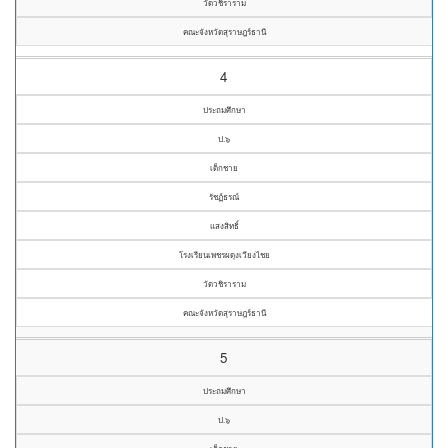
วัดวชิราราม
คณะจังหวัดสุราษฎร์ธานี
4
ประถมศึกษา
ป.๖
เด็กชาย
รัชฏ์ธรณ์
แสงสิทธิ์
โรงเรียนเพชรผดุงเวียงไชย
วัดวชิราราม
คณะจังหวัดสุราษฎร์ธานี
5
ประถมศึกษา
ป.๖