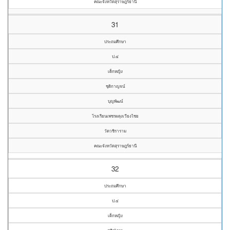
คณะจังหวัดสุราษฎร์ธานี
31
ประถมศึกษา
ป.๔
เด็กหญิง
ชุติกาญจน์
บุญพัฒน์
โรงเรียนเพชรผดุงเวียงไชย
วัดวชิราราม
คณะจังหวัดสุราษฎร์ธานี
32
ประถมศึกษา
ป.๔
เด็กหญิง