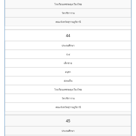
โรงเรียนเพชรผดุงเวียงไชย
วัดวชิราราม
คณะจังหวัดสุราษฎร์ธานี
44
ประถมศึกษา
ป.๔
เด็กชาย
อนุชา
อ่อนเย็น
โรงเรียนเพชรผดุงเวียงไชย
วัดวชิราราม
คณะจังหวัดสุราษฎร์ธานี
45
ประถมศึกษา