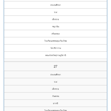
ประถมศึกษา
ป.๔
เด็กชาย
ชญานิน
สร้อยทอง
โรงเรียนเพชรผดุงเวียงไชย
วัดวชิราราม
คณะจังหวัดสุราษฎร์ธานี
27
ประถมศึกษา
ป.๔
เด็กชาย
กันตภณ
มากมี
โรงเรียนเพชรผดุงเวียงไชย