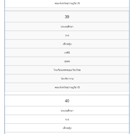
คณะจังหวัดสุราษฎร์ธานี
39
ประถมศึกษา
ป.๔
เด็กหญิง
เกศินี
สุขพร
โรงเรียนเพชรผดุงเวียงไชย
วัดวชิราราม
คณะจังหวัดสุราษฎร์ธานี
40
ประถมศึกษา
ป.๔
เด็กหญิง