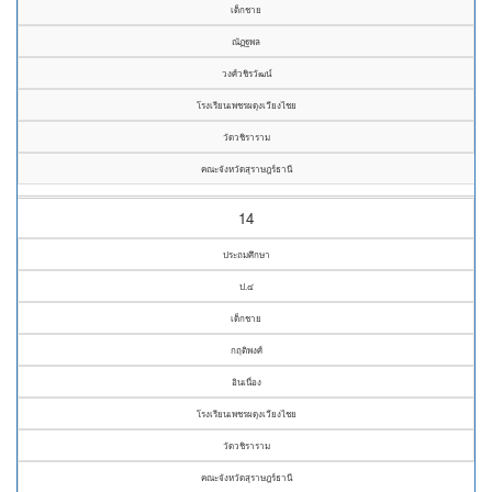
เด็กชาย
ณัฏฐพล
วงศ์วชิรวัฒน์
โรงเรียนเพชรผดุงเวียงไชย
วัดวชิราราม
คณะจังหวัดสุราษฎร์ธานี
14
ประถมศึกษา
ป.๔
เด็กชาย
กฤติพงศ์
อินเนื่อง
โรงเรียนเพชรผดุงเวียงไชย
วัดวชิราราม
คณะจังหวัดสุราษฎร์ธานี