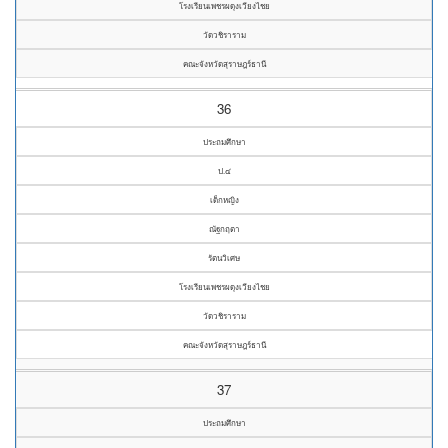
โรงเรียนเพชรผดุงเวียงไชย
วัดวชิราราม
คณะจังหวัดสุราษฎร์ธานี
36
ประถมศึกษา
ป.๔
เด็กหญิง
ณัฐกฤตา
รัตนวิเศษ
โรงเรียนเพชรผดุงเวียงไชย
วัดวชิราราม
คณะจังหวัดสุราษฎร์ธานี
37
ประถมศึกษา