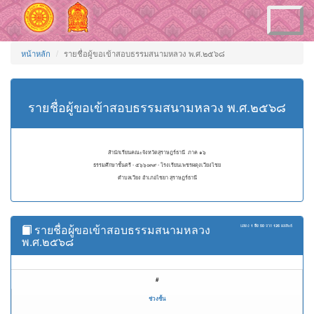
Toggle
navigation
หน้าหลัก
รายชื่อผู้ขอเข้าสอบธรรมสนามหลวง พ.ศ.๒๕๖๘
รายชื่อผู้ขอเข้าสอบธรรมสนามหลวง พ.ศ.๒๕๖๘
สำนักเรียนคณะจังหวัดสุราษฎร์ธานี ภาค ๑๖
ธรรมศึกษาชั้นตรี - ๕๖๖๐๓๙ - โรงเรียนเพชรผดุงเวียงไชย
ตำบลเวียง อำเภอไชยา สุราษฎร์ธานี
รายชื่อผู้ขอเข้าสอบธรรมสนามหลวง
แสดง
1 ถึง 50
จาก
126
ผลลัพธ์
พ.ศ.๒๕๖๘
#
ช่วงชั้น