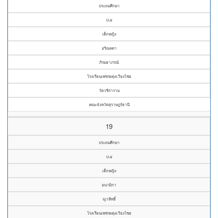
ประถมศึกษา
ป.๔
เด็กหญิง
อริณลดา
ภิรมยาภรณ์
โรงเรียนเพชรผดุงเวียงไชย
วัดวชิราราม
คณะจังหวัดสุราษฎร์ธานี
19
ประถมศึกษา
ป.๔
เด็กหญิง
อนามิกา
ญาสิทธิ์
โรงเรียนเพชรผดุงเวียงไชย