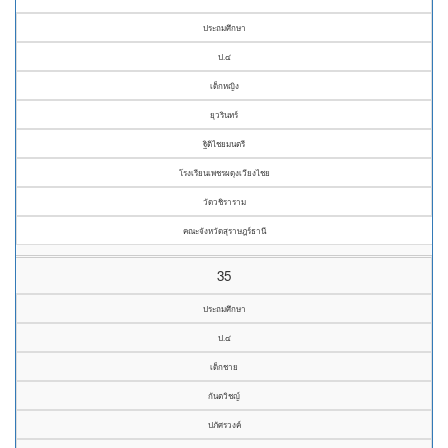
ประถมศึกษา
ป.๔
เด็กหญิง
ยุวรินทร์
ฐิติไชยมนตรี
โรงเรียนเพชรผดุงเวียงไชย
วัดวชิราราม
คณะจังหวัดสุราษฎร์ธานี
35
ประถมศึกษา
ป.๔
เด็กชาย
กันตวิชญ์
ปภัศรวงค์