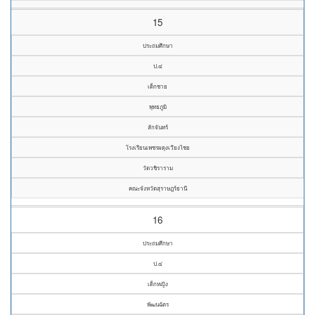
15
ประถมศึกษา
ป.๔
เด็กชาย
พุทธภูมิ
สักจันทร์
โรงเรียนเพชรผดุงเวียงไชย
วัดวชิราราม
คณะจังหวัดสุราษฎร์ธานี
16
ประถมศึกษา
ป.๔
เด็กหญิง
พัฒนฉัตร