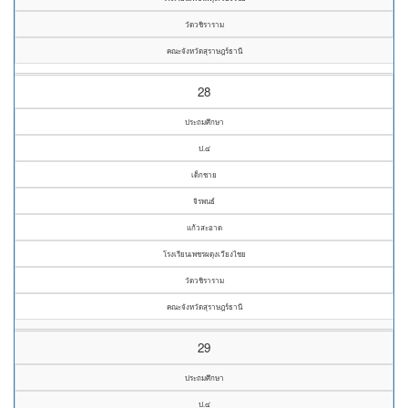
วัดวชิราราม
คณะจังหวัดสุราษฎร์ธานี
28
ประถมศึกษา
ป.๔
เด็กชาย
จิรพนธ์
แก้วสะอาด
โรงเรียนเพชรผดุงเวียงไชย
วัดวชิราราม
คณะจังหวัดสุราษฎร์ธานี
29
ประถมศึกษา
ป.๔