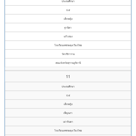
ประถมศึกษา
ป.๕
เด็กหญิง
ฐานิตา
แก้วล่อง
โรงเรียนเพชรผดุงเวียงไชย
วัดวชิราราม
คณะจังหวัดสุราษฎร์ธานี
11
ประถมศึกษา
ป.๕
เด็กหญิง
เพ็ญนภา
เผ่าจินดา
โรงเรียนเพชรผดุงเวียงไชย