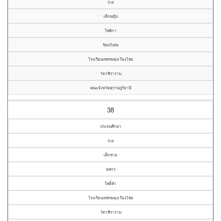
ป.๔
เด็กหญิง
โชติกา
รัตนวิเศษ
โรงเรียนเพชรผดุงเวียงไชย
วัดวชิราราม
คณะจังหวัดสุราษฎร์ธานี
38
ประถมศึกษา
ป.๔
เด็กชาย
ยศกร
โพธิ์คำ
โรงเรียนเพชรผดุงเวียงไชย
วัดวชิราราม