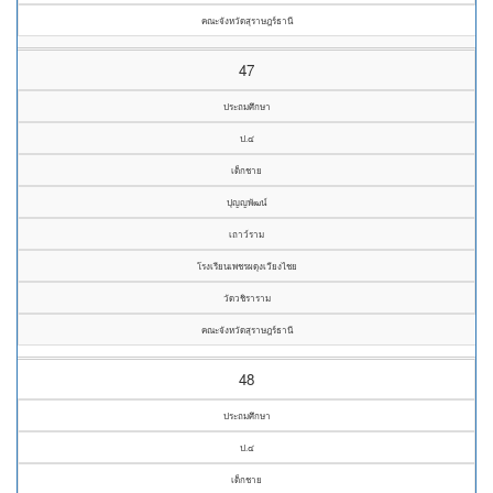
คณะจังหวัดสุราษฎร์ธานี
47
ประถมศึกษา
ป.๔
เด็กชาย
ปุญญพัฒน์
เถาว์ราม
โรงเรียนเพชรผดุงเวียงไชย
วัดวชิราราม
คณะจังหวัดสุราษฎร์ธานี
48
ประถมศึกษา
ป.๔
เด็กชาย