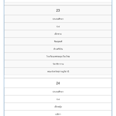
23
ประถมศึกษา
ป.๔
เด็กชาย
ชิษณุพงศ์
ด้วงศรีเงิน
โรงเรียนเพชรผดุงเวียงไชย
วัดวชิราราม
คณะจังหวัดสุราษฎร์ธานี
24
ประถมศึกษา
ป.๔
เด็กหญิง
เปมิกา