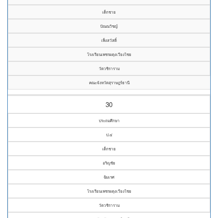
เด็กชาย
ปัณณวิชญ์
เพ็งสวัสดิ์
โรงเรียนเพชรผดุงเวียงไชย
วัดวชิราราม
คณะจังหวัดสุราษฎร์ธานี
30
ประถมศึกษา
ป.๔
เด็กชาย
อริญชัย
ฉิมเรศ
โรงเรียนเพชรผดุงเวียงไชย
วัดวชิราราม