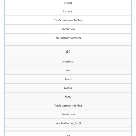
วรรวนัช
สีนวลแก้ว
โรงเรียนเพชรผดุงเวียงไชย
วัดวชิราราม
คณะจังหวัดสุราษฎร์ธานี
41
ประถมศึกษา
ป.๔
เด็กชาย
ณภัสกร
ชื่นชม
โรงเรียนเพชรผดุงเวียงไชย
วัดวชิราราม
คณะจังหวัดสุราษฎร์ธานี