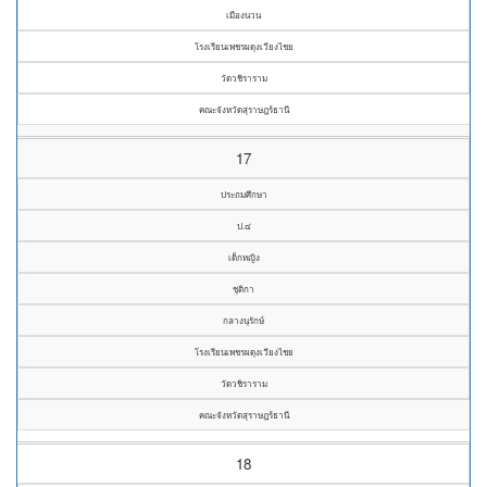
เมืองนวน
โรงเรียนเพชรผดุงเวียงไชย
วัดวชิราราม
คณะจังหวัดสุราษฎร์ธานี
17
ประถมศึกษา
ป.๔
เด็กหญิง
ชุติกา
กลางนุรักษ์
โรงเรียนเพชรผดุงเวียงไชย
วัดวชิราราม
คณะจังหวัดสุราษฎร์ธานี
18