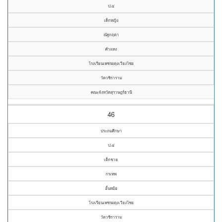
ป.๔
เด็กหญิง
ณัฐกฤตา
คำแหง
โรงเรียนเพชรผดุงเวียงไชย
วัดวชิราราม
คณะจังหวัดสุราษฎร์ธานี
46
ประถมศึกษา
ป.๔
เด็กชาย
กรเทพ
อั้นหม้อ
โรงเรียนเพชรผดุงเวียงไชย
วัดวชิราราม