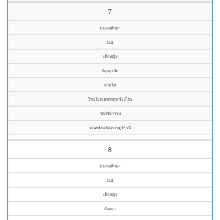
7
ประถมศึกษา
ป.๕
เด็กหญิง
กัญญาภัค
สายโท
โรงเรียนเพชรผดุงเวียงไชย
วัดวชิราราม
คณะจังหวัดสุราษฎร์ธานี
8
ประถมศึกษา
ป.๕
เด็กหญิง
กัญญา