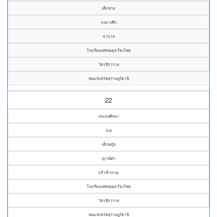
เด็กชาย
จงอางศึก
จ่าบาล
โรงเรียนเพชรผดุงเวียงไชย
วัดวชิราราม
คณะจังหวัดสุราษฎร์ธานี
22
ประถมศึกษา
ป.๔
เด็กหญิง
ญาณิศา
แก้วชำนาญ
โรงเรียนเพชรผดุงเวียงไชย
วัดวชิราราม
คณะจังหวัดสุราษฎร์ธานี