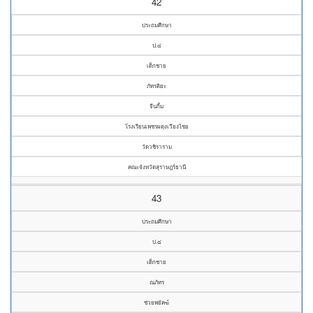
42
ประถมศึกษา
ป.๔
เด็กชาย
ภัทรติยะ
จีนกิ้ม
โรงเรียนเพชรผดุงเวียงไชย
วัดวชิราราม
คณะจังหวัดสุราษฎร์ธานี
43
ประถมศึกษา
ป.๔
เด็กชาย
ณภัทร
ช่วยพยัคฆ์