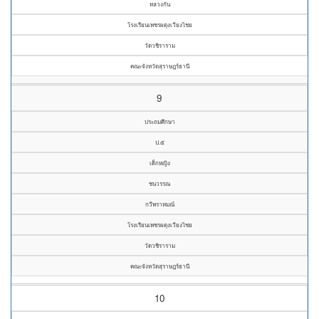
หลวงกัน
โรงเรียนเพชรผดุงเวียงไชย
วัดวชิราราม
คณะจังหวัดสุราษฎร์ธานี
9
ประถมศึกษา
ป.๕
เด็กหญิง
ชนวรรณ
กวีพราหมณ์
โรงเรียนเพชรผดุงเวียงไชย
วัดวชิราราม
คณะจังหวัดสุราษฎร์ธานี
10