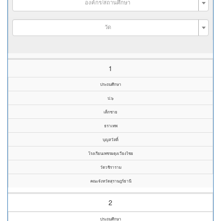
องค์กร/สถานศึกษา
วัด
1
ประถมศึกษา
ป.๖
เด็กชาย
ธราเทพ
บุญสวัสดิ์
โรงเรียนเพชรผดุงเวียงไชย
วัดวชิราราม
คณะจังหวัดสุราษฎร์ธานี
2
ประถมศึกษา