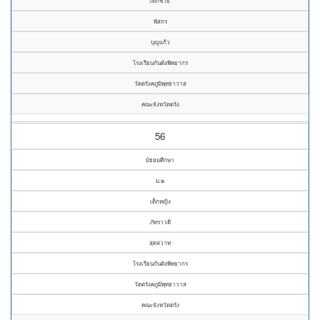
เด็กชาย
พัสกร
บุญแก้ว
โรงเรียนกันตังพิทยากร
วัดตรังคภูมิพุทธาวาส
คณะจังหวัดตรัง
56
มัธยมศึกษา
ม.๒
เด็กหญิง
ภัทราวดี
สุดสวาท
โรงเรียนกันตังพิทยากร
วัดตรังคภูมิพุทธาวาส
คณะจังหวัดตรัง