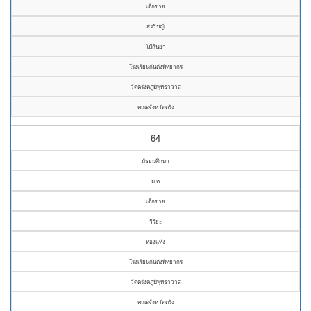
เด็กชาย
สรวิชญ์
โป้กันยา
โรงเรียนกันตังพิทยากร
วัดตรังคภูมิพุทธาวาส
คณะจังหวัดตรัง
64
มัธยมศึกษา
ม.๒
เด็กชาย
วิริยะ
ทองแท่ง
โรงเรียนกันตังพิทยากร
วัดตรังคภูมิพุทธาวาส
คณะจังหวัดตรัง