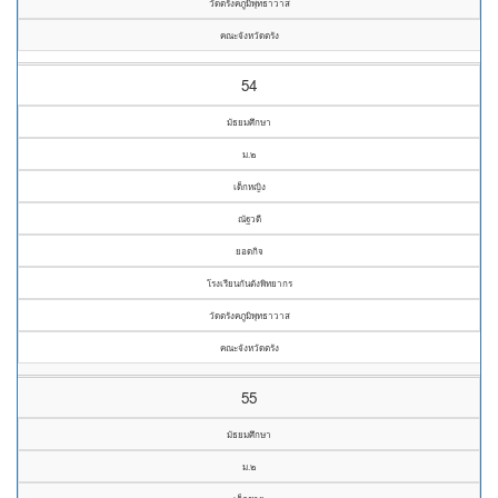
วัดตรังคภูมิพุทธาวาส
คณะจังหวัดตรัง
54
มัธยมศึกษา
ม.๒
เด็กหญิง
ณัฐวดี
ยอดกิจ
โรงเรียนกันตังพิทยากร
วัดตรังคภูมิพุทธาวาส
คณะจังหวัดตรัง
55
มัธยมศึกษา
ม.๒