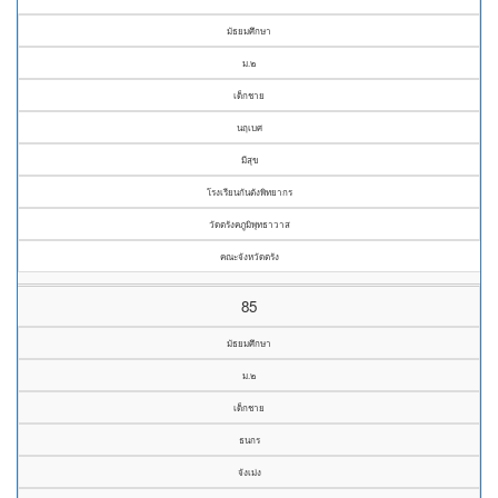
มัธยมศึกษา
ม.๒
เด็กชาย
นฤเบศ
มีสุข
โรงเรียนกันตังพิทยากร
วัดตรังคภูมิพุทธาวาส
คณะจังหวัดตรัง
85
มัธยมศึกษา
ม.๒
เด็กชาย
ธนกร
จังเม่ง