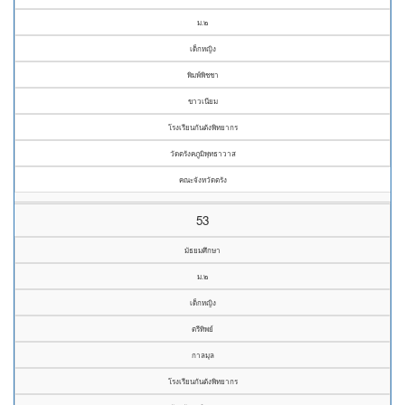
ม.๒
เด็กหญิง
พิมพ์พิชชา
ขาวเนียม
โรงเรียนกันตังพิทยากร
วัดตรังคภูมิพุทธาวาส
คณะจังหวัดตรัง
53
มัธยมศึกษา
ม.๒
เด็กหญิง
ตรีทิพย์
กาลมุล
โรงเรียนกันตังพิทยากร