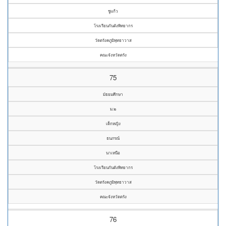
ชูแก้ว
โรงเรียนกันตังพิทยากร
วัดตรังคภูมิพุทธาวาส
คณะจังหวัดตรัง
75
มัธยมศึกษา
ม.๒
เด็กหญิง
ธนภรณ์
นาเหนือ
โรงเรียนกันตังพิทยากร
วัดตรังคภูมิพุทธาวาส
คณะจังหวัดตรัง
76