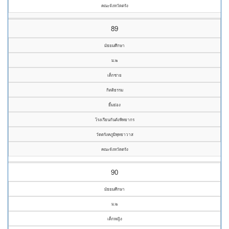
คณะจังหวัดตรัง
89
มัธยมศึกษา
ม.๒
เด็กชาย
กิตติธรรม
ยิ้มย่อง
โรงเรียนกันตังพิทยากร
วัดตรังคภูมิพุทธาวาส
คณะจังหวัดตรัง
90
มัธยมศึกษา
ม.๒
เด็กหญิง