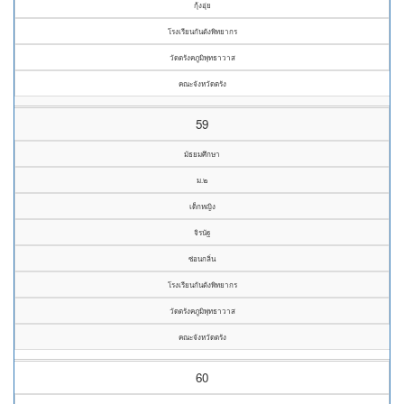
กุ้งอุ่ย
โรงเรียนกันตังพิทยากร
วัดตรังคภูมิพุทธาวาส
คณะจังหวัดตรัง
59
มัธยมศึกษา
ม.๒
เด็กหญิง
จิรนัฐ
ซ่อนกลิ่น
โรงเรียนกันตังพิทยากร
วัดตรังคภูมิพุทธาวาส
คณะจังหวัดตรัง
60