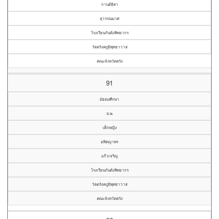
กานต์ธิดา
สุวรรณมาศ
โรงเรียนกันตังพิทยากร
วัดตรังคภูมิพุทธาวาส
คณะจังหวัดตรัง
91
มัธยมศึกษา
ม.๒
เด็กหญิง
อทิตญาพร
แก้วเจริญ
โรงเรียนกันตังพิทยากร
วัดตรังคภูมิพุทธาวาส
คณะจังหวัดตรัง