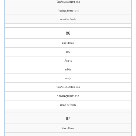
โรงเรียนกันตังพิทยากร
วัดตรังคภูมิพุทธาวาส
คณะจังหวัดตรัง
86
มัธยมศึกษา
ม.๒
เด็กชาย
ทวีชัย
ทองรุ่ง
โรงเรียนกันตังพิทยากร
วัดตรังคภูมิพุทธาวาส
คณะจังหวัดตรัง
87
มัธยมศึกษา