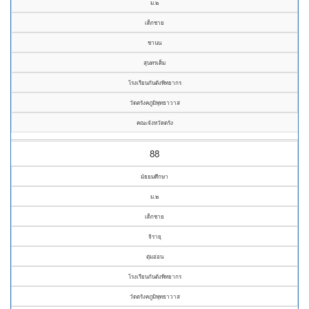
ม.๒
เด็กชาย
ชานน
สุนทรเต็ม
โรงเรียนกันตังพิทยากร
วัดตรังคภูมิพุทธาวาส
คณะจังหวัดตรัง
88
มัธยมศึกษา
ม.๒
เด็กชาย
จิรายุ
ตุ่มอ่อน
โรงเรียนกันตังพิทยากร
วัดตรังคภูมิพุทธาวาส