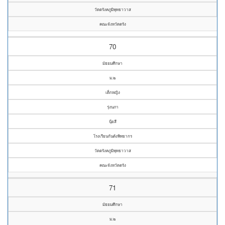
วัดตรังคภูมิพุทธาวาส
คณะจังหวัดตรัง
70
มัธยมศึกษา
ม.๒
เด็กหญิง
รุ่งนภา
นุ้ยสี
โรงเรียนกันตังพิทยากร
วัดตรังคภูมิพุทธาวาส
คณะจังหวัดตรัง
71
มัธยมศึกษา
ม.๒