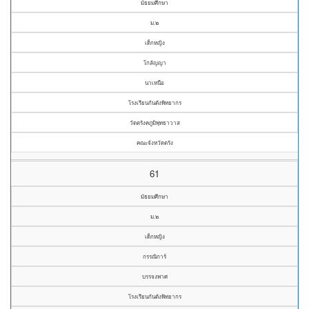
มัธยมศึกษา
ม.๒
เด็กหญิง
โกลัญญา
นาเหนือ
โรงเรียนกันตังพิทยากร
วัดตรังคภูมิพุทธาวาส
คณะจังหวัดตรัง
61
มัธยมศึกษา
ม.๒
เด็กหญิง
กรรณิการ์
บรรจงพาศ
โรงเรียนกันตังพิทยากร