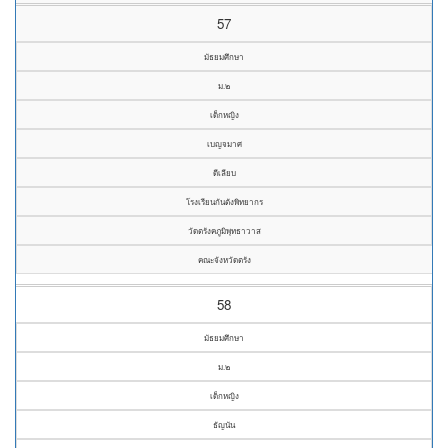
57
มัธยมศึกษา
ม.๒
เด็กหญิง
เบญจมาศ
ดีเลียบ
โรงเรียนกันตังพิทยากร
วัดตรังคภูมิพุทธาวาส
คณะจังหวัดตรัง
58
มัธยมศึกษา
ม.๒
เด็กหญิง
ธัญนัน