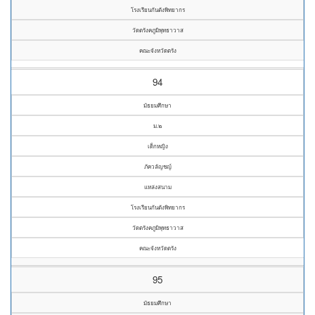
โรงเรียนกันตังพิทยากร
วัดตรังคภูมิพุทธาวาส
คณะจังหวัดตรัง
94
มัธยมศึกษา
ม.๒
เด็กหญิง
ภัควลัญชญ์
แหล่งสนาม
โรงเรียนกันตังพิทยากร
วัดตรังคภูมิพุทธาวาส
คณะจังหวัดตรัง
95
มัธยมศึกษา