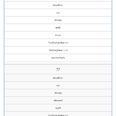
มัธยมศึกษา
ม.๒
เด็กหญิง
ทัศนีย์
หัวเขา
โรงเรียนกันตังพิทยากร
วัดตรังคภูมิพุทธาวาส
คณะจังหวัดตรัง
77
มัธยมศึกษา
ม.๒
เด็กหญิง
ชุติมณฑน์
บุญศรี
โรงเรียนกันตังพิทยากร