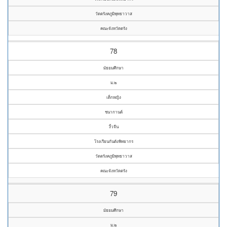
วัดตรังคภูมิพุทธาวาส
คณะจังหวัดตรัง
78
มัธยมศึกษา
ม.๒
เด็กหญิง
ชนากานต์
งิ้วจีน
โรงเรียนกันตังพิทยากร
วัดตรังคภูมิพุทธาวาส
คณะจังหวัดตรัง
79
มัธยมศึกษา
ม.๒