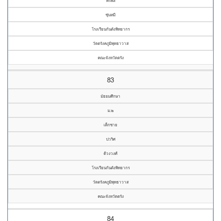
พีรพล
ซุ่นหมี
โรงเรียนกันตังพิทยากร
วัดตรังคภูมิพุทธาวาส
คณะจังหวัดตรัง
83
มัธยมศึกษา
ม.๒
เด็กชาย
ปวริศ
ด้วงวงศ์
โรงเรียนกันตังพิทยากร
วัดตรังคภูมิพุทธาวาส
คณะจังหวัดตรัง
84