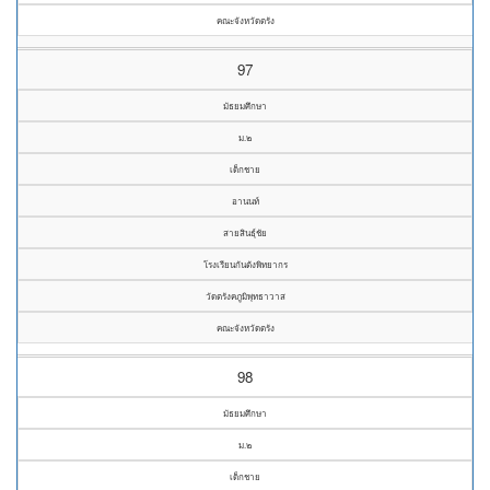
คณะจังหวัดตรัง
97
มัธยมศึกษา
ม.๒
เด็กชาย
อานนท์
สายสินธุ์ชัย
โรงเรียนกันตังพิทยากร
วัดตรังคภูมิพุทธาวาส
คณะจังหวัดตรัง
98
มัธยมศึกษา
ม.๒
เด็กชาย