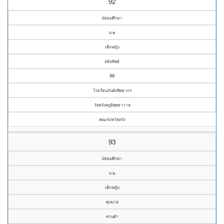
92
มัธยมศึกษา
ม.๒
เด็กหญิง
สลิลทิพย์
สีดี
โรงเรียนกันตังพิทยากร
วัดตรังคภูมิพุทธาวาส
คณะจังหวัดตรัง
93
มัธยมศึกษา
ม.๒
เด็กหญิง
ศุภมาส
ทวนดำ