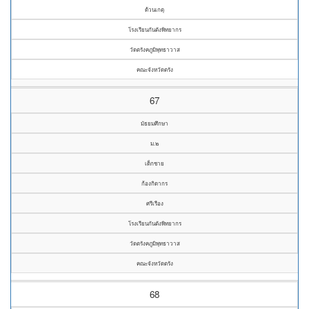
ด้วนเกตุ
โรงเรียนกันตังพิทยากร
วัดตรังคภูมิพุทธาวาส
คณะจังหวัดตรัง
67
มัธยมศึกษา
ม.๒
เด็กชาย
ก้องกิดากร
ศรีเรือง
โรงเรียนกันตังพิทยากร
วัดตรังคภูมิพุทธาวาส
คณะจังหวัดตรัง
68