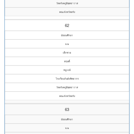
วัดตรังคภูมิพุทธาวาส
คณะจังหวัดตรัง
62
มัธยมศึกษา
ม.๒
เด็กชาย
สฤษดิ์
หนูวงษ์
โรงเรียนกันตังพิทยากร
วัดตรังคภูมิพุทธาวาส
คณะจังหวัดตรัง
63
มัธยมศึกษา
ม.๒