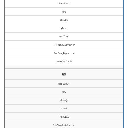
มัธยมศึกษา
ม.๒
เด็กหญิง
สุจิตรา
เศษวิไชย
โรงเรียนกันตังพิทยากร
วัดตรังคภูมิพุทธาวาส
คณะจังหวัดตรัง
69
มัธยมศึกษา
ม.๒
เด็กหญิง
เรเบคก้า
โซเรนติโน่
โรงเรียนกันตังพิทยากร