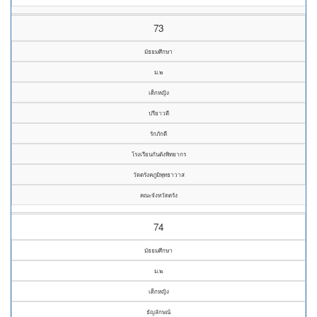
73
มัธยมศึกษา
ม.๒
เด็กหญิง
ปรียาวดี
รักภักดี
โรงเรียนกันตังพิทยากร
วัดตรังคภูมิพุทธาวาส
คณะจังหวัดตรัง
74
มัธยมศึกษา
ม.๒
เด็กหญิง
ธัญลักษณ์