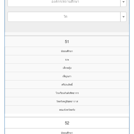
องค์กร/สถานศึกษา
วัด
51
มัธยมศึกษา
ม.๒
เด็กหญิง
เพ็ญนภา
ศรีประสิทธิ์
โรงเรียนกันตังพิทยากร
วัดตรังคภูมิพุทธาวาส
คณะจังหวัดตรัง
52
มัธยมศึกษา