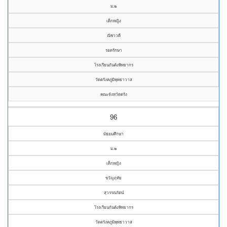
ม.๒
เด็กหญิง
ณิชาวดี
รอดรักษา
โรงเรียนกันตังพิทยากร
วัดตรังคภูมิพุทธาวาส
คณะจังหวัดตรัง
96
มัธยมศึกษา
ม.๒
เด็กหญิง
ขวัญฤทัย
สุวรรณรัตน์
โรงเรียนกันตังพิทยากร
วัดตรังคภูมิพุทธาวาส