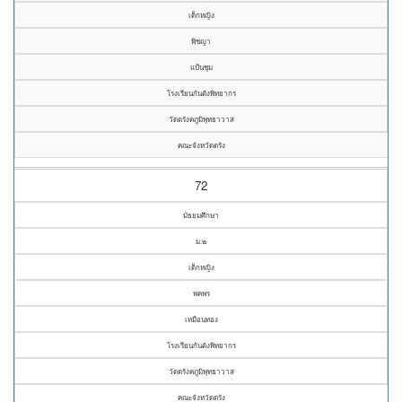
เด็กหญิง
พิชญา
แป้นชุม
โรงเรียนกันตังพิทยากร
วัดตรังคภูมิพุทธาวาส
คณะจังหวัดตรัง
72
มัธยมศึกษา
ม.๒
เด็กหญิง
พคพร
เหมือนทอง
โรงเรียนกันตังพิทยากร
วัดตรังคภูมิพุทธาวาส
คณะจังหวัดตรัง