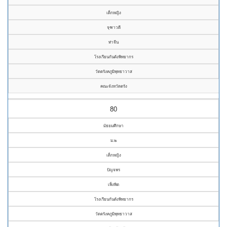
เด็กหญิง
จุฑาวดี
ท่าจีน
โรงเรียนกันตังพิทยากร
วัดตรังคภูมิพุทธาวาส
คณะจังหวัดตรัง
80
มัธยมศึกษา
ม.๒
เด็กหญิง
ปัญจพร
เพ็งพิต
โรงเรียนกันตังพิทยากร
วัดตรังคภูมิพุทธาวาส