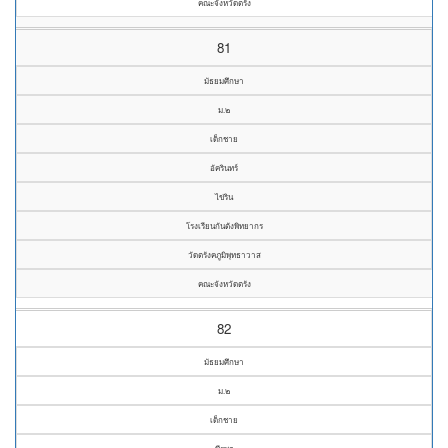
คณะจังหวัดตรัง
81
มัธยมศึกษา
ม.๒
เด็กชาย
อัครินทร์
ไข่ริน
โรงเรียนกันตังพิทยากร
วัดตรังคภูมิพุทธาวาส
คณะจังหวัดตรัง
82
มัธยมศึกษา
ม.๒
เด็กชาย