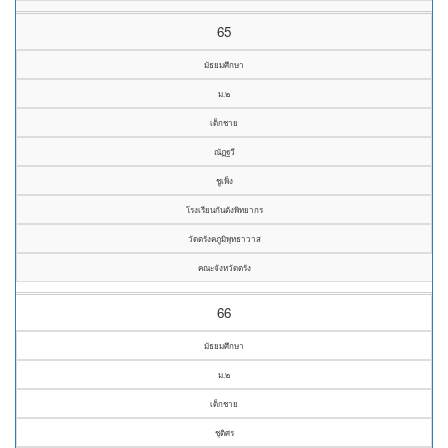
65
มัธยมศึกษา
ม.๒
เด็กชาย
ณัฏฐวี
ชูเพ็ง
โรงเรียนกันตังพิทยากร
วัดตรังคภูมิพุทธาวาส
คณะจังหวัดตรัง
66
มัธยมศึกษา
ม.๒
เด็กชาย
ชุติศร