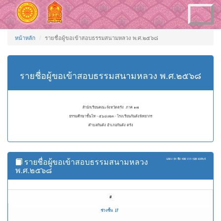
Toggle
navigation
หน้าหลัก
รายชื่อผู้ขอเข้าสอบธรรมสนามหลวง พ.ศ.๒๕๖๘
รายชื่อผู้ขอเข้าสอบธรรมสนามหลวง พ.ศ.๒๕๖๘
สำนักเรียนคณะจังหวัดตรัง ภาค ๑๗
ธรรมศึกษาชั้นโท - ๕๖๘๐๒๓ - โรงเรียนกันตังพิทยากร
ตำบลกันตัง อำเภอกันตัง ตรัง
รายชื่อผู้ขอเข้าสอบธรรมสนามหลวง
แสดง
51 ถึง 100
จาก
128
ผลลัพธ์
พ.ศ.๒๕๖๘
#
ช่วงชั้น