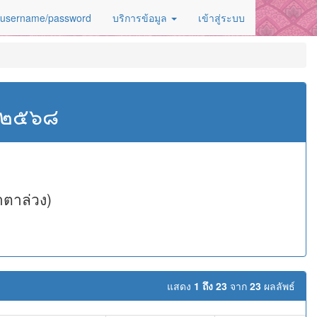
 username/password
บริการข้อมูล
เข้าสู่ระบบ
ศ.๒๕๖๘
าตาล่วง)
แสดง
1 ถึง 23
จาก
23
ผลลัพธ์