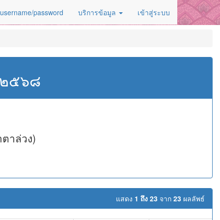
 username/password
บริการข้อมูล
เข้าสู่ระบบ
ศ.๒๕๖๘
าตาล่วง)
แสดง
1 ถึง 23
จาก
23
ผลลัพธ์