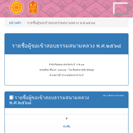
Toggle
navigation
หน้าหลัก
รายชื่อผู้ขอเข้าสอบธรรมสนามหลวง พ.ศ.๒๕๖๘
รายชื่อผู้ขอเข้าสอบธรรมสนามหลวง พ.ศ.๒๕๖๘
สำนักเรียนคณะจังหวัดกระบี่ ภาค ๑๗
ธรรมศึกษาชั้นเอก - ๕๖๙๐๐๓ - โรงเรียนอำมาตย์พานิชนุกูล
ตำบลปากน้ำ อำเภอเมืองกระบี่ กระบี่
รายชื่อผู้ขอเข้าสอบธรรมสนามหลวง
แสดง
1 ถึง 50
จาก
57
ผลลัพธ์
พ.ศ.๒๕๖๘
#
ช่วงชั้น