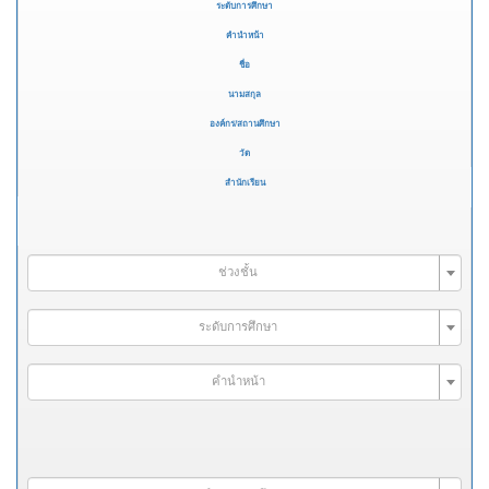
ระดับการศึกษา
คำนำหน้า
ชื่อ
นามสกุล
องค์กร/สถานศึกษา
วัด
สำนักเรียน
ช่วงชั้น
ระดับการศึกษา
คำนำหน้า