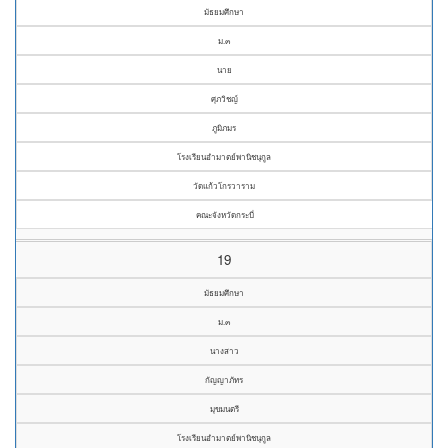
มัธยมศึกษา
ม.๓
นาย
ศุภวิชญ์
ภูมิภมร
โรงเรียนอำมาตย์พานิชนุกูล
วัดแก้วโกรวาราม
คณะจังหวัดกระบี่
19
มัธยมศึกษา
ม.๓
นางสาว
กัญญาภัทร
มุขมนตรี
โรงเรียนอำมาตย์พานิชนุกูล