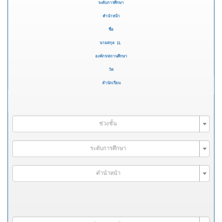
ระดับการศึกษา
คำนำหน้า
ชื่อ
นามสกุล
องค์กร/สถานศึกษา
วัด
สำนักเรียน
ช่วงชั้น
ระดับการศึกษา
คำนำหน้า