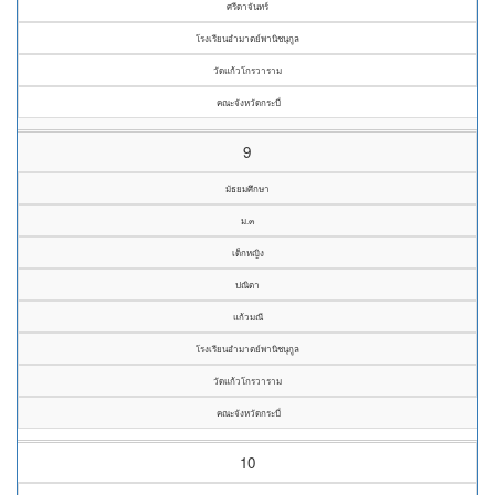
ศรีดาจันทร์
โรงเรียนอำมาตย์พานิชนุกูล
วัดแก้วโกรวาราม
คณะจังหวัดกระบี่
9
มัธยมศึกษา
ม.๓
เด็กหญิง
ปณิตา
แก้วมณี
โรงเรียนอำมาตย์พานิชนุกูล
วัดแก้วโกรวาราม
คณะจังหวัดกระบี่
10