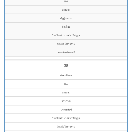
ม.๔
นางสาว
ณัฏฐ์กุลนาถ
ฟุ้งเฟื่อง
โรงเรียนอำมาตย์พานิชนุกูล
วัดแก้วโกรวาราม
คณะจังหวัดกระบี่
38
มัธยมศึกษา
ม.๓
นางสาว
วราภรณ์
ประทุมสังข์
โรงเรียนอำมาตย์พานิชนุกูล
วัดแก้วโกรวาราม