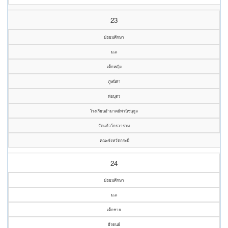
23
มัธยมศึกษา
ม.๓
เด็กหญิง
ภูษนิศา
ห่อบุตร
โรงเรียนอำมาตย์พานิชนุกูล
วัดแก้วโกรวาราม
คณะจังหวัดกระบี่
24
มัธยมศึกษา
ม.๓
เด็กชาย
ธีรดนย์