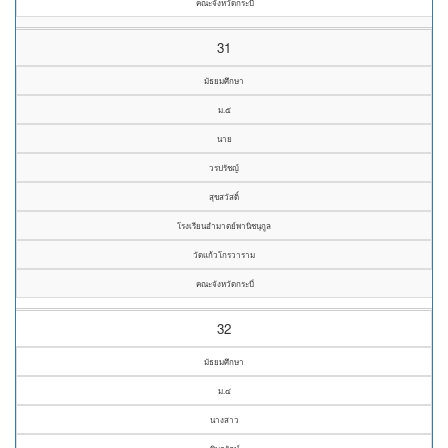
คณะจังหวัดกระบี่
31
มัธยมศึกษา
ม.๕
นาย
วรปรัชญ์
สุขสวัสดิ์
โรงเรียนอำมาตย์พานิชนุกูล
วัดแก้วโกรวาราม
คณะจังหวัดกระบี่
32
มัธยมศึกษา
ม.๔
นางสาว