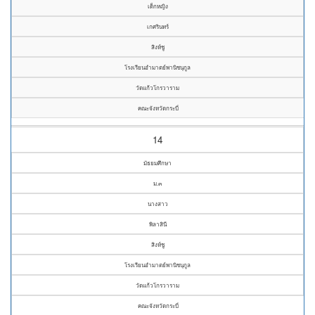
เด็กหญิง
เกศรินทร์
สิงห์ชู
โรงเรียนอำมาตย์พานิชนุกูล
วัดแก้วโกรวาราม
คณะจังหวัดกระบี่
14
มัธยมศึกษา
ม.๓
นางสาว
พิลาสินี
สิงห์ชู
โรงเรียนอำมาตย์พานิชนุกูล
วัดแก้วโกรวาราม
คณะจังหวัดกระบี่