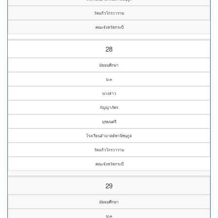
วัดแก้วโกรวาราม
คณะจังหวัดกระบี่
28
มัธยมศึกษา
ม.๓
นางสาว
กัญญาภัทร
มุขมนตรี
โรงเรียนอำมาตย์พานิชนุกูล
วัดแก้วโกรวาราม
คณะจังหวัดกระบี่
29
มัธยมศึกษา
ม.๓