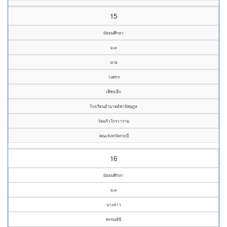
15
มัธยมศึกษา
ม.๓
นาย
วงศกร
เพ็ชรเล็ก
โรงเรียนอำมาตย์พานิชนุกูล
วัดแก้วโกรวาราม
คณะจังหวัดกระบี่
16
มัธยมศึกษา
ม.๓
นางสาว
พรรณลินี