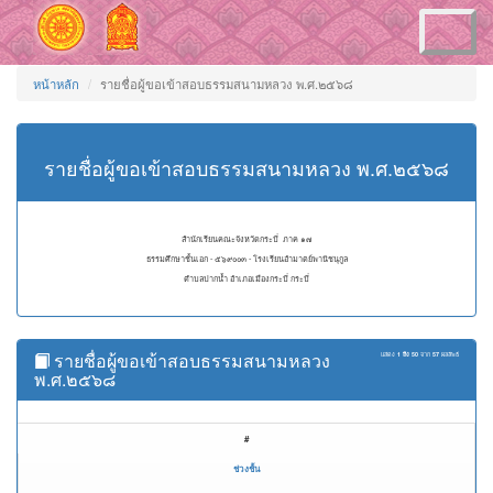
Toggle
navigation
หน้าหลัก
รายชื่อผู้ขอเข้าสอบธรรมสนามหลวง พ.ศ.๒๕๖๘
รายชื่อผู้ขอเข้าสอบธรรมสนามหลวง พ.ศ.๒๕๖๘
สำนักเรียนคณะจังหวัดกระบี่ ภาค ๑๗
ธรรมศึกษาชั้นเอก - ๕๖๙๐๐๓ - โรงเรียนอำมาตย์พานิชนุกูล
ตำบลปากน้ำ อำเภอเมืองกระบี่ กระบี่
รายชื่อผู้ขอเข้าสอบธรรมสนามหลวง
แสดง
1 ถึง 50
จาก
57
ผลลัพธ์
พ.ศ.๒๕๖๘
#
ช่วงชั้น