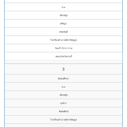
ม.๓
เด็กหญิง
ตรีชฎา
สุขอนันต์
โรงเรียนอำมาตย์พานิชนุกูล
วัดแก้วโกรวาราม
คณะจังหวัดกระบี่
3
มัธยมศึกษา
ม.๓
เด็กหญิง
กุลจิรา
พิเศษศิลป์
โรงเรียนอำมาตย์พานิชนุกูล