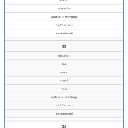
พิมลรัตน์
เอียดจะเส็น
โรงเรียนอำมาตย์พานิชนุกูล
วัดแก้วโกรวาราม
คณะจังหวัดกระบี่
33
มัธยมศึกษา
ม.๔
นางสาว
ธนภรณ์
วังเงิน
โรงเรียนอำมาตย์พานิชนุกูล
วัดแก้วโกรวาราม
คณะจังหวัดกระบี่
34