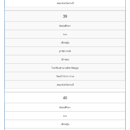
คณะจังหวัดกระบี่
39
มัธยมศึกษา
ม.๓
เด็กหญิง
ฐานิตาภรณ์
เฝ้าทอง
โรงเรียนอำมาตย์พานิชนุกูล
วัดแก้วโกรวาราม
คณะจังหวัดกระบี่
40
มัธยมศึกษา
ม.๓
เด็กหญิง