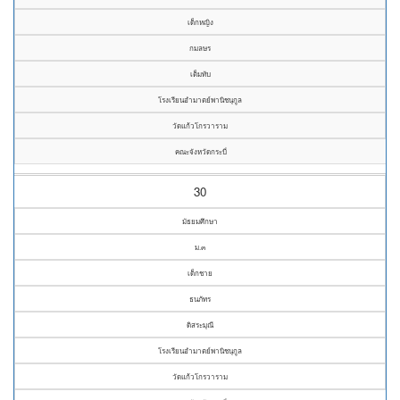
เด็กหญิง
กมลษร
เต็มทับ
โรงเรียนอำมาตย์พานิชนุกูล
วัดแก้วโกรวาราม
คณะจังหวัดกระบี่
30
มัธยมศึกษา
ม.๓
เด็กชาย
ธนภัทร
ดิสระมุณี
โรงเรียนอำมาตย์พานิชนุกูล
วัดแก้วโกรวาราม