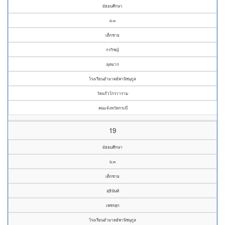
มัธยมศึกษา
ม.๓
เด็กชาย
กรวิชญ์
ผุดมาก
โรงเรียนอำมาตย์พานิชนุกูล
วัดแก้วโกรวาราม
คณะจังหวัดกระบี่
19
มัธยมศึกษา
ม.๓
เด็กชาย
สุธินันท์
เพชรสุก
โรงเรียนอำมาตย์พานิชนุกูล