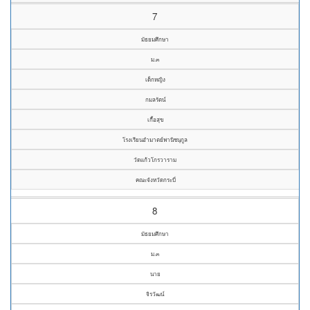
7
มัธยมศึกษา
ม.๓
เด็กหญิง
กมลรัตน์
เกื้อสุข
โรงเรียนอำมาตย์พานิชนุกูล
วัดแก้วโกรวาราม
คณะจังหวัดกระบี่
8
มัธยมศึกษา
ม.๓
นาย
จิรวัฒน์