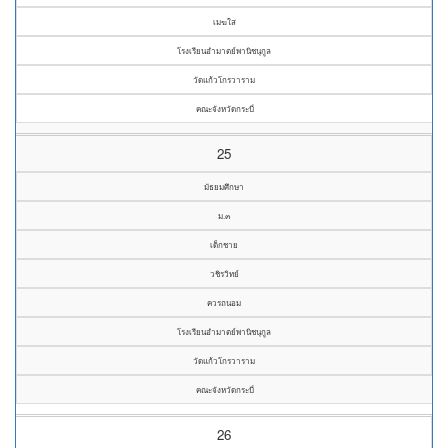
เมฆใส
โรงเรียนอำมาตย์พานิชนุกูล
วัดแก้วโกรวาราม
คณะจังหวัดกระบี่
25
มัธยมศึกษา
ม.๓
เด็กชาย
วชิรวิทย์
ควรถนอม
โรงเรียนอำมาตย์พานิชนุกูล
วัดแก้วโกรวาราม
คณะจังหวัดกระบี่
26