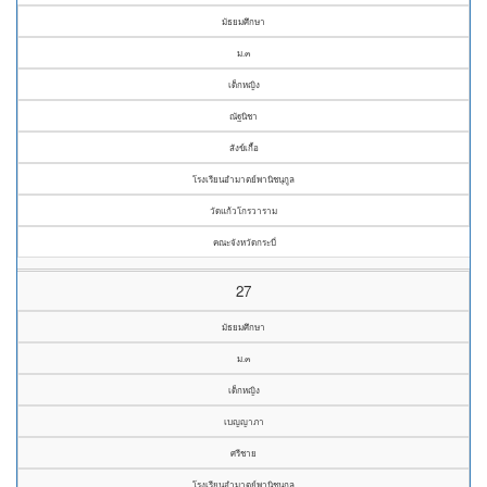
มัธยมศึกษา
ม.๓
เด็กหญิง
ณัฐนิชา
สังข์เกื้อ
โรงเรียนอำมาตย์พานิชนุกูล
วัดแก้วโกรวาราม
คณะจังหวัดกระบี่
27
มัธยมศึกษา
ม.๓
เด็กหญิง
เบญญาภา
ศรีชาย
โรงเรียนอำมาตย์พานิชนุกูล