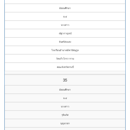
มัธยมศึกษา
ม.๔
นางสาว
ณัฐากาญจน์
จันทร์ส่งแสง
โรงเรียนอำมาตย์พานิชนุกูล
วัดแก้วโกรวาราม
คณะจังหวัดกระบี่
35
มัธยมศึกษา
ม.๔
นางสาว
รุจิลภัส
บุญนายก