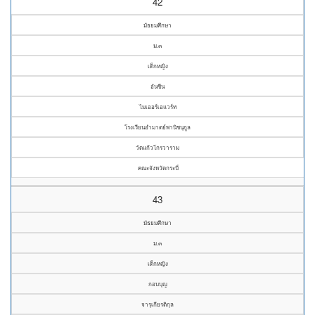
42
มัธยมศึกษา
ม.๓
เด็กหญิง
อันซีน
ไมเออร์เอแวร์ท
โรงเรียนอำมาตย์พานิชนุกูล
วัดแก้วโกรวาราม
คณะจังหวัดกระบี่
43
มัธยมศึกษา
ม.๓
เด็กหญิง
กอบบุญ
จารุเกียรติกุล