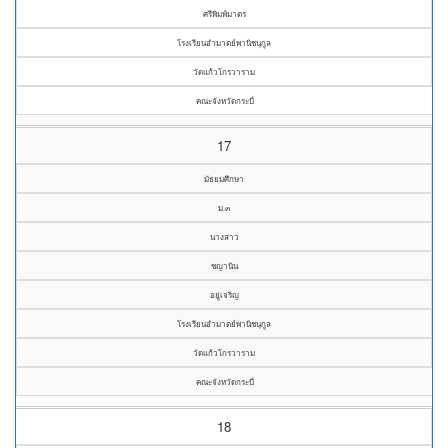
ศรีพิมพ์มาตร
โรงเรียนอำมาตย์พานิชนุกูล
วัดแก้วโกรวาราม
คณะจังหวัดกระบี่
17
มัธยมศึกษา
ม.๓
นางสาว
ชญานิน
อยู่เจริญ
โรงเรียนอำมาตย์พานิชนุกูล
วัดแก้วโกรวาราม
คณะจังหวัดกระบี่
18