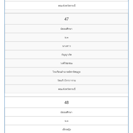
คณะจังหวัดกระบี่
47
มัธยมศึกษา
ม.๓
นางสาว
กัญญาภัค
วงค์ไชยชนะ
โรงเรียนอำมาตย์พานิชนุกูล
วัดแก้วโกรวาราม
คณะจังหวัดกระบี่
48
มัธยมศึกษา
ม.๓
เด็กหญิง