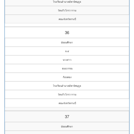
โรงเรียนอำมาตย์พานิชนุกูล
วัดแก้วโกรวาราม
คณะจังหวัดกระบี่
36
มัธยมศึกษา
ม.๔
นางสาว
ธมนวรรณ
ก้อนทอง
โรงเรียนอำมาตย์พานิชนุกูล
วัดแก้วโกรวาราม
คณะจังหวัดกระบี่
37
มัธยมศึกษา