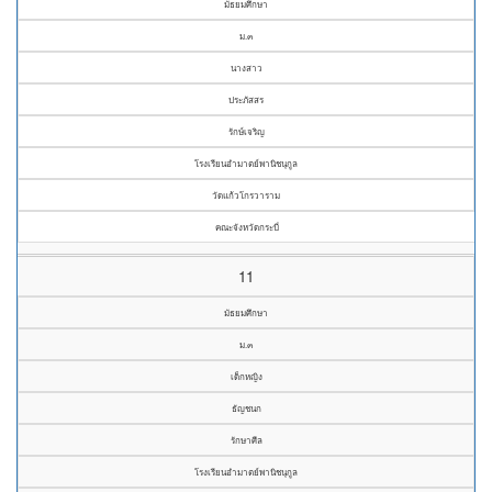
มัธยมศึกษา
ม.๓
นางสาว
ประภัสสร
รักษ์เจริญ
โรงเรียนอำมาตย์พานิชนุกูล
วัดแก้วโกรวาราม
คณะจังหวัดกระบี่
11
มัธยมศึกษา
ม.๓
เด็กหญิง
ธัญชนก
รักษาศีล
โรงเรียนอำมาตย์พานิชนุกูล