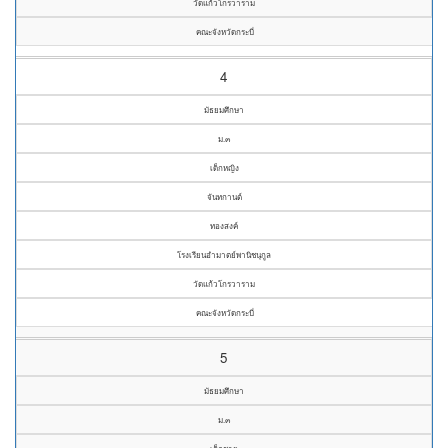
วัดแก้วโกรวาราม
คณะจังหวัดกระบี่
4
มัธยมศึกษา
ม.๓
เด็กหญิง
จันทกานต์
ทองสงค์
โรงเรียนอำมาตย์พานิชนุกูล
วัดแก้วโกรวาราม
คณะจังหวัดกระบี่
5
มัธยมศึกษา
ม.๓