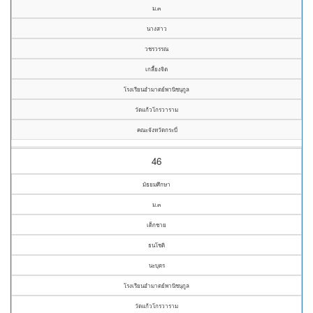
ม.๓
นางสาว
วชรวรรณ
เกลี้ยงจิต
โรงเรียนอำมาตย์พานิชนุกูล
วัดแก้วโกรวาราม
คณะจังหวัดกระบี่
46
มัธยมศึกษา
ม.๓
เด็กชาย
ธนโชติ
นะบุตร
โรงเรียนอำมาตย์พานิชนุกูล
วัดแก้วโกรวาราม