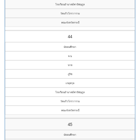
โรงเรียนอำมาตย์พานิชนุกูล
วัดแก้วโกรวาราม
คณะจังหวัดกระบี่
44
มัธยมศึกษา
ม.๖
นาย
ภูริช
เกตุสกุล
โรงเรียนอำมาตย์พานิชนุกูล
วัดแก้วโกรวาราม
คณะจังหวัดกระบี่
45
มัธยมศึกษา