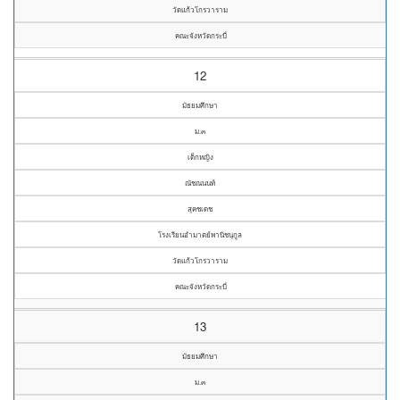
วัดแก้วโกรวาราม
คณะจังหวัดกระบี่
12
มัธยมศึกษา
ม.๓
เด็กหญิง
ณัชณนนท์
สุคชเดช
โรงเรียนอำมาตย์พานิชนุกูล
วัดแก้วโกรวาราม
คณะจังหวัดกระบี่
13
มัธยมศึกษา
ม.๓