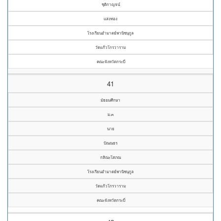
ชุติกาญจน์
แสงทอง
โรงเรียนอำมาตย์พานิชนุกูล
วัดแก้วโกรวาราม
คณะจังหวัดกระบี่
41
มัธยมศึกษา
ม.๓
นาย
ปัณณธร
กสิณะโสภณ
โรงเรียนอำมาตย์พานิชนุกูล
วัดแก้วโกรวาราม
คณะจังหวัดกระบี่