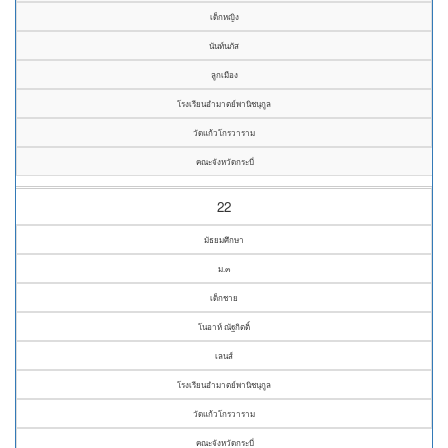
เด็กหญิง
นันท์นภัส
ลูกเมือง
โรงเรียนอำมาตย์พานิชนุกูล
วัดแก้วโกรวาราม
คณะจังหวัดกระบี่
22
มัธยมศึกษา
ม.๓
เด็กชาย
โนอาห์ ณัฐกิตติ์
เลนส์
โรงเรียนอำมาตย์พานิชนุกูล
วัดแก้วโกรวาราม
คณะจังหวัดกระบี่