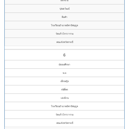
เด็กชาย
ปุณยวัฒน์
ลิ่มคำ
โรงเรียนอำมาตย์พานิชนุกูล
วัดแก้วโกรวาราม
คณะจังหวัดกระบี่
6
มัธยมศึกษา
ม.๓
เด็กหญิง
กษิดิ์พร
เอ่งฉ้วน
โรงเรียนอำมาตย์พานิชนุกูล
วัดแก้วโกรวาราม
คณะจังหวัดกระบี่