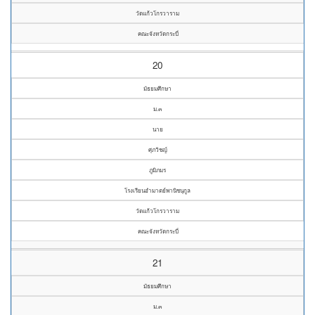
วัดแก้วโกรวาราม
คณะจังหวัดกระบี่
20
มัธยมศึกษา
ม.๓
นาย
ศุภวิชญ์
ภูมิภมร
โรงเรียนอำมาตย์พานิชนุกูล
วัดแก้วโกรวาราม
คณะจังหวัดกระบี่
21
มัธยมศึกษา
ม.๓