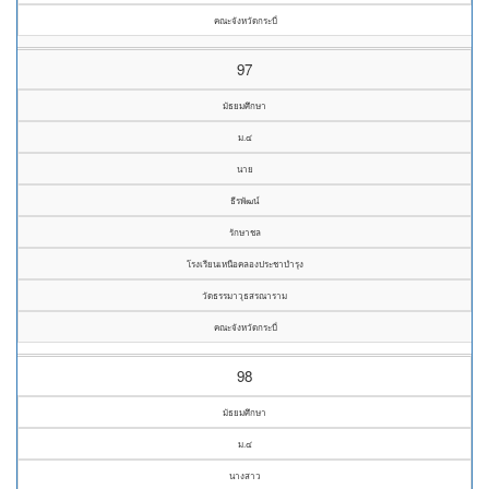
คณะจังหวัดกระบี่
97
มัธยมศึกษา
ม.๔
นาย
ธีรพัฒน์
รักษาชล
โรงเรียนเหนือคลองประชาบำรุง
วัดธรรมาวุธสรณาราม
คณะจังหวัดกระบี่
98
มัธยมศึกษา
ม.๔
นางสาว