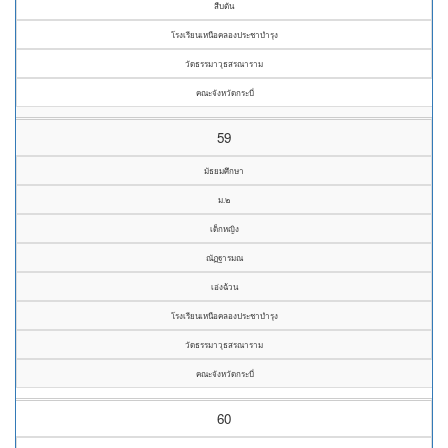
สืบตัน
โรงเรียนเหนือคลองประชาบำรุง
วัดธรรมาวุธสรณาราม
คณะจังหวัดกระบี่
59
มัธยมศึกษา
ม.๒
เด็กหญิง
ณัฏฐารมณ
เอ่งฉ้วน
โรงเรียนเหนือคลองประชาบำรุง
วัดธรรมาวุธสรณาราม
คณะจังหวัดกระบี่
60