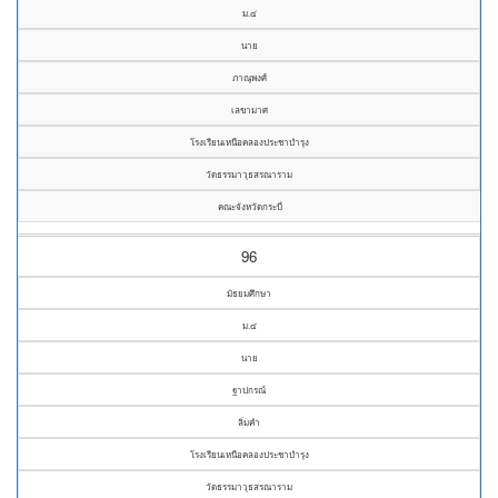
ม.๔
นาย
ภาณุพงศ์
เลขามาศ
โรงเรียนเหนือคลองประชาบำรุง
วัดธรรมาวุธสรณาราม
คณะจังหวัดกระบี่
96
มัธยมศึกษา
ม.๔
นาย
ฐาปกรณ์
ลิ่มคำ
โรงเรียนเหนือคลองประชาบำรุง
วัดธรรมาวุธสรณาราม