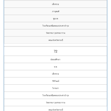
เด็กชาย
ภานุพงศ์
ชูนาค
โรงเรียนเหนือคลองประชาบำรุง
วัดธรรมาวุธสรณาราม
คณะจังหวัดกระบี่
72
มัธยมศึกษา
ม.๒
เด็กชาย
กิติวัฒน์
ไกรนรา
โรงเรียนเหนือคลองประชาบำรุง
วัดธรรมาวุธสรณาราม
คณะจังหวัดกระบี่