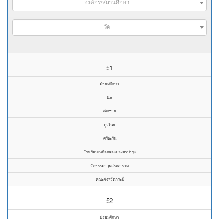
องค์กร/สถานศึกษา
วัด
51
มัธยมศึกษา
ม.๑
เด็กชาย
ภูวไนย
ศรีคะรัน
โรงเรียนเหนือคลองประชาบำรุง
วัดธรรมาวุธสรณาราม
คณะจังหวัดกระบี่
52
มัธยมศึกษา