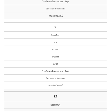
โรงเรียนเหนือคลองประชาบำรุง
วัดธรรมาวุธสรณาราม
คณะจังหวัดกระบี่
86
มัธยมศึกษา
ม.๓
นางสาว
ศิรภัสสร
คงนิล
โรงเรียนเหนือคลองประชาบำรุง
วัดธรรมาวุธสรณาราม
คณะจังหวัดกระบี่
87
มัธยมศึกษา