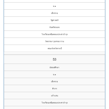
ม.๑
เด็กชาย
รัฐศาสตร์
จันทร์ส่งแสง
โรงเรียนเหนือคลองประชาบำรุง
วัดธรรมาวุธสรณาราม
คณะจังหวัดกระบี่
53
มัธยมศึกษา
ม.๑
เด็กชาย
ศิวกร
แก้วเสน
โรงเรียนเหนือคลองประชาบำรุง