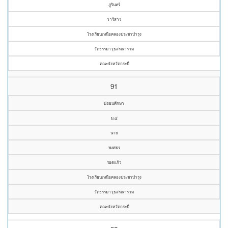
ภูรินทร์
วารีสาร
โรงเรียนเหนือคลองประชาบำรุง
วัดธรรมาวุธสรณาราม
คณะจังหวัดกระบี่
91
มัธยมศึกษา
ม.๔
นาย
พงศธร
รอดแก้ว
โรงเรียนเหนือคลองประชาบำรุง
วัดธรรมาวุธสรณาราม
คณะจังหวัดกระบี่