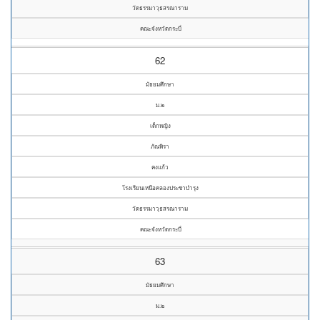
วัดธรรมาวุธสรณาราม
คณะจังหวัดกระบี่
62
มัธยมศึกษา
ม.๒
เด็กหญิง
ภัณพิรา
คงแก้ว
โรงเรียนเหนือคลองประชาบำรุง
วัดธรรมาวุธสรณาราม
คณะจังหวัดกระบี่
63
มัธยมศึกษา
ม.๒