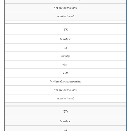
วัดธรรมาวุธสรณาราม
คณะจังหวัดกระบี่
78
มัธยมศึกษา
ม.๒
เด็กหญิง
ศศินา
มะศิริ
โรงเรียนเหนือคลองประชาบำรุง
วัดธรรมาวุธสรณาราม
คณะจังหวัดกระบี่
79
มัธยมศึกษา
ม.๒