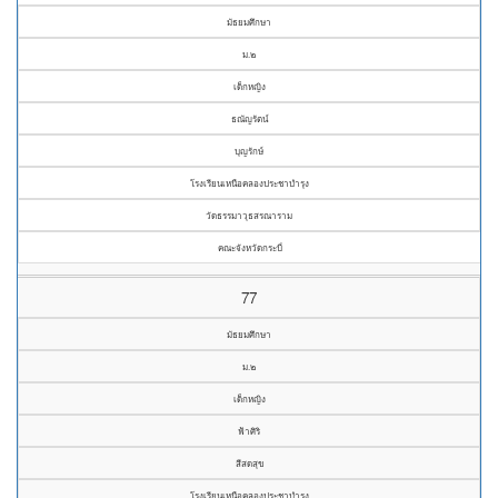
มัธยมศึกษา
ม.๒
เด็กหญิง
ธณัญรัตน์
บุญรักษ์
โรงเรียนเหนือคลองประชาบำรุง
วัดธรรมาวุธสรณาราม
คณะจังหวัดกระบี่
77
มัธยมศึกษา
ม.๒
เด็กหญิง
ฟ้าศิริ
สีสดสุข
โรงเรียนเหนือคลองประชาบำรุง