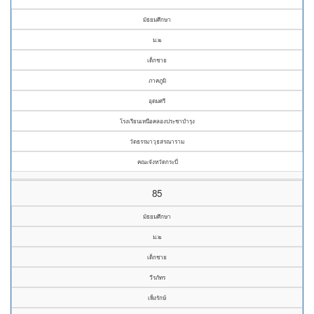
มัธยมศึกษา
ม.๒
เด็กชาย
ภาคภูมิ
อุดมศรี
โรงเรียนเหนือคลองประชาบำรุง
วัดธรรมาวุธสรณาราม
คณะจังหวัดกระบี่
85
มัธยมศึกษา
ม.๒
เด็กชาย
วีรภัทร
เพ็งรักษ์