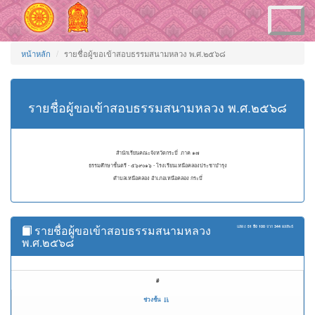
Toggle
navigation
หน้าหลัก
รายชื่อผู้ขอเข้าสอบธรรมสนามหลวง พ.ศ.๒๕๖๘
รายชื่อผู้ขอเข้าสอบธรรมสนามหลวง พ.ศ.๒๕๖๘
สำนักเรียนคณะจังหวัดกระบี่ ภาค ๑๗
ธรรมศึกษาชั้นตรี - ๕๖๙๐๑๖ - โรงเรียนเหนือคลองประชาบำรุง
ตำบลเหนือคลอง อำเภอเหนือคลอง กระบี่
รายชื่อผู้ขอเข้าสอบธรรมสนามหลวง
แสดง
51 ถึง 100
จาก
344
ผลลัพธ์
พ.ศ.๒๕๖๘
#
ช่วงชั้น