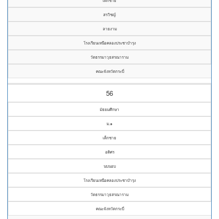
เด็กชาย
สรวิชญ์
ลายงาม
โรงเรียนเหนือคลองประชาบำรุง
วัดธรรมาวุธสรณาราม
คณะจังหวัดกระบี่
56
มัธยมศึกษา
ม.๑
เด็กชาย
อดิศร
นบนอบ
โรงเรียนเหนือคลองประชาบำรุง
วัดธรรมาวุธสรณาราม
คณะจังหวัดกระบี่