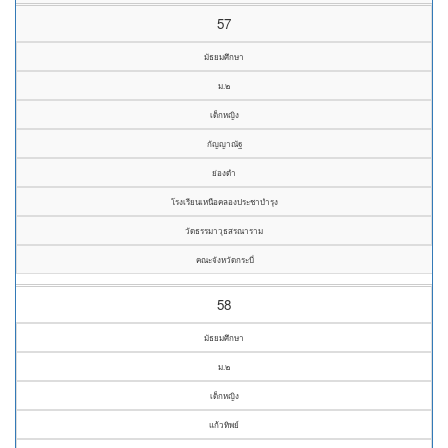
57
มัธยมศึกษา
ม.๒
เด็กหญิง
กัญญาณัฐ
ย่องดำ
โรงเรียนเหนือคลองประชาบำรุง
วัดธรรมาวุธสรณาราม
คณะจังหวัดกระบี่
58
มัธยมศึกษา
ม.๒
เด็กหญิง
แก้วทิพย์