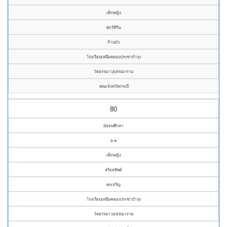
เด็กหญิง
ศุกร์สิริน
ก้านบัว
โรงเรียนเหนือคลองประชาบำรุง
วัดธรรมาวุธสรณาราม
คณะจังหวัดกระบี่
80
มัธยมศึกษา
ม.๒
เด็กหญิง
สร้อยทิพย์
คงเจริญ
โรงเรียนเหนือคลองประชาบำรุง
วัดธรรมาวุธสรณาราม