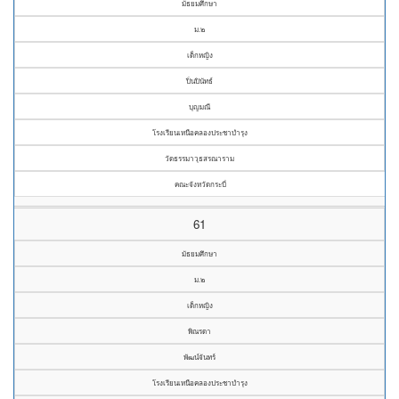
มัธยมศึกษา
ม.๒
เด็กหญิง
ปิ่นปินัทธ์
บุญมณี
โรงเรียนเหนือคลองประชาบำรุง
วัดธรรมาวุธสรณาราม
คณะจังหวัดกระบี่
61
มัธยมศึกษา
ม.๒
เด็กหญิง
พิณรดา
พัฒน์จันทร์
โรงเรียนเหนือคลองประชาบำรุง