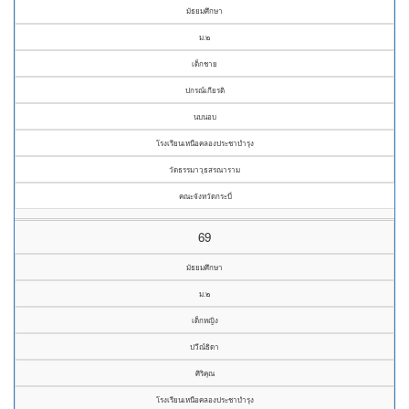
มัธยมศึกษา
ม.๒
เด็กชาย
ปกรณ์เกียรติ
นบนอบ
โรงเรียนเหนือคลองประชาบำรุง
วัดธรรมาวุธสรณาราม
คณะจังหวัดกระบี่
69
มัธยมศึกษา
ม.๒
เด็กหญิง
ปวีณ์ธิดา
ศิริคุณ
โรงเรียนเหนือคลองประชาบำรุง