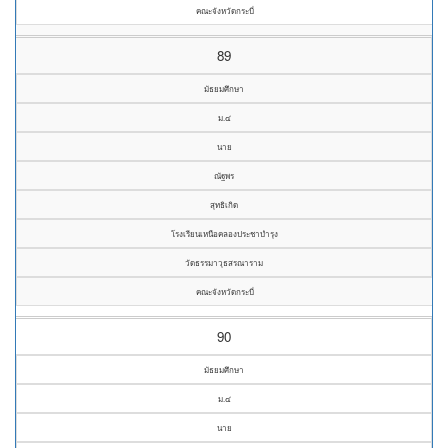
คณะจังหวัดกระบี่
89
มัธยมศึกษา
ม.๔
นาย
ณัฐพร
สุทธิเกิด
โรงเรียนเหนือคลองประชาบำรุง
วัดธรรมาวุธสรณาราม
คณะจังหวัดกระบี่
90
มัธยมศึกษา
ม.๔
นาย