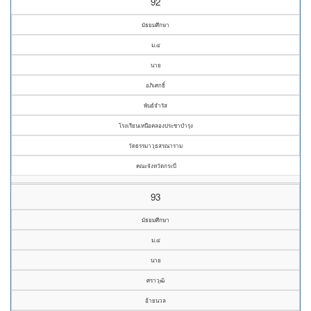
92
มัธยมศึกษา
ม.๔
นาย
อภิเศกธิ์
พันธ์จำรัส
โรงเรียนเหนือคลองประชาบำรุง
วัดธรรมาวุธสรณาราม
คณะจังหวัดกระบี่
93
มัธยมศึกษา
ม.๔
นาย
ศราวุฒิ
อ้ายนวล