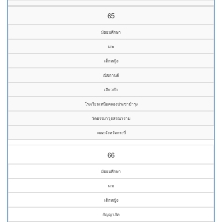
65
มัธยมศึกษา
ม.๒
เด็กหญิง
ณิชกานต์
เจียวก๊ก
โรงเรียนเหนือคลองประชาบำรุง
วัดธรรมาวุธสรณาราม
คณะจังหวัดกระบี่
66
มัธยมศึกษา
ม.๒
เด็กหญิง
กัญญาภัค