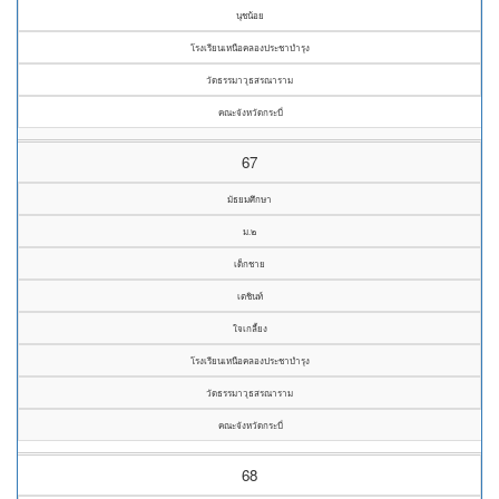
นุชน้อย
โรงเรียนเหนือคลองประชาบำรุง
วัดธรรมาวุธสรณาราม
คณะจังหวัดกระบี่
67
มัธยมศึกษา
ม.๒
เด็กชาย
เตชินท์
ใจเกลี้ยง
โรงเรียนเหนือคลองประชาบำรุง
วัดธรรมาวุธสรณาราม
คณะจังหวัดกระบี่
68