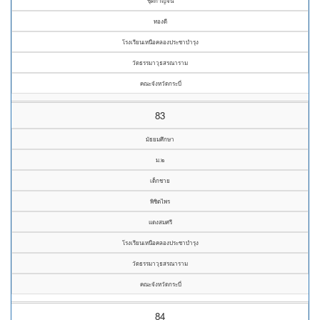
ชุติกาญจน์
ทองดี
โรงเรียนเหนือคลองประชาบำรุง
วัดธรรมาวุธสรณาราม
คณะจังหวัดกระบี่
83
มัธยมศึกษา
ม.๒
เด็กชาย
พิชิตไพร
แดงสมศรี
โรงเรียนเหนือคลองประชาบำรุง
วัดธรรมาวุธสรณาราม
คณะจังหวัดกระบี่
84