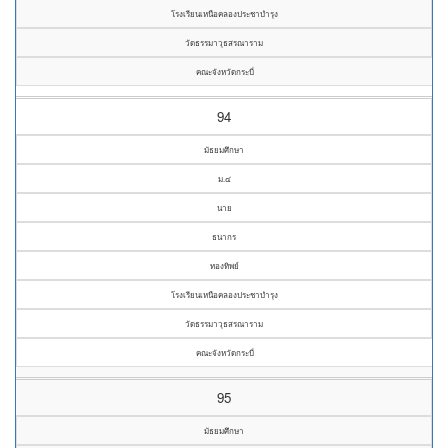
โรงเรียนเหนือคลองประชาบำรุง
วัดธรรมาวุธสรณาราม
คณะจังหวัดกระบี่
94
มัธยมศึกษา
ม.๔
นาย
ธนากร
ทองทิพย์
โรงเรียนเหนือคลองประชาบำรุง
วัดธรรมาวุธสรณาราม
คณะจังหวัดกระบี่
95
มัธยมศึกษา