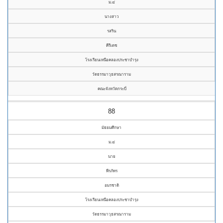
ม.๔
นางสาว
รสริน
คีรีเดช
โรงเรียนเหนือคลองประชาบำรุง
วัดธรรมาวุธสรณาราม
คณะจังหวัดกระบี่
88
มัธยมศึกษา
ม.๔
นาย
พีรภัทร
อมรชาติ
โรงเรียนเหนือคลองประชาบำรุง
วัดธรรมาวุธสรณาราม