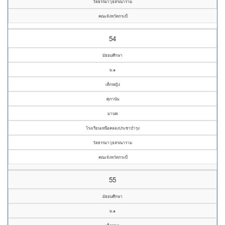
วัดธรรมาวุธสรณาราม
คณะจังหวัดกระบี่
54
มัธยมศึกษา
ม.๑
เด็กหญิง
ศุภานัน
มานพ
โรงเรียนเหนือคลองประชาบำรุง
วัดธรรมาวุธสรณาราม
คณะจังหวัดกระบี่
55
มัธยมศึกษา
ม.๑