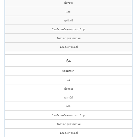
เด็กชาย
เมษา
ฤทธิ์เสนี
โรงเรียนเหนือคลองประชาบำรุง
วัดธรรมาวุธสรณาราม
คณะจังหวัดกระบี่
64
มัธยมศึกษา
ม.๒
เด็กหญิง
เสาวนีย์
ร่มรื่น
โรงเรียนเหนือคลองประชาบำรุง
วัดธรรมาวุธสรณาราม
คณะจังหวัดกระบี่