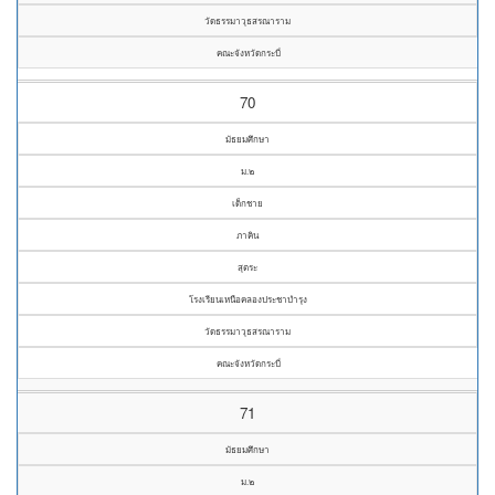
วัดธรรมาวุธสรณาราม
คณะจังหวัดกระบี่
70
มัธยมศึกษา
ม.๒
เด็กชาย
ภาคิน
สุตระ
โรงเรียนเหนือคลองประชาบำรุง
วัดธรรมาวุธสรณาราม
คณะจังหวัดกระบี่
71
มัธยมศึกษา
ม.๒