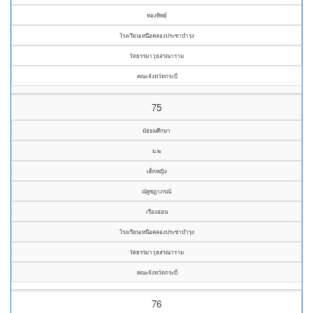
ทองทิพย์
โรงเรียนเหนือคลองประชาบำรุง
วัดธรรมาวุธสรณาราม
คณะจังหวัดกระบี่
75
มัธยมศึกษา
ม.๒
เด็กหญิง
ณัฐชฎาภรณ์
เรืองอ่อน
โรงเรียนเหนือคลองประชาบำรุง
วัดธรรมาวุธสรณาราม
คณะจังหวัดกระบี่
76