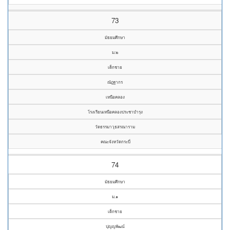
73
มัธยมศึกษา
ม.๒
เด็กชาย
ณัฎฐากร
เหนือคลอง
โรงเรียนเหนือคลองประชาบำรุง
วัดธรรมาวุธสรณาราม
คณะจังหวัดกระบี่
74
มัธยมศึกษา
ม.๑
เด็กชาย
ปุญญพัฒน์