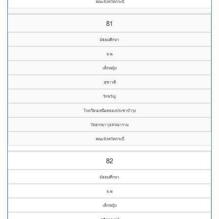
คณะจังหวัดกระบี่
81
มัธยมศึกษา
ม.๒
เด็กหญิง
สุชาวดี
รักขวัญ
โรงเรียนเหนือคลองประชาบำรุง
วัดธรรมาวุธสรณาราม
คณะจังหวัดกระบี่
82
มัธยมศึกษา
ม.๒
เด็กหญิง