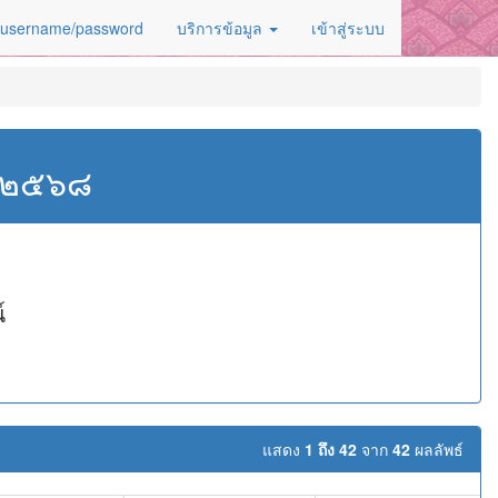
 username/password
บริการข้อมูล
เข้าสู่ระบบ
ศ.๒๕๖๘
์
แสดง
1 ถึง 42
จาก
42
ผลลัพธ์