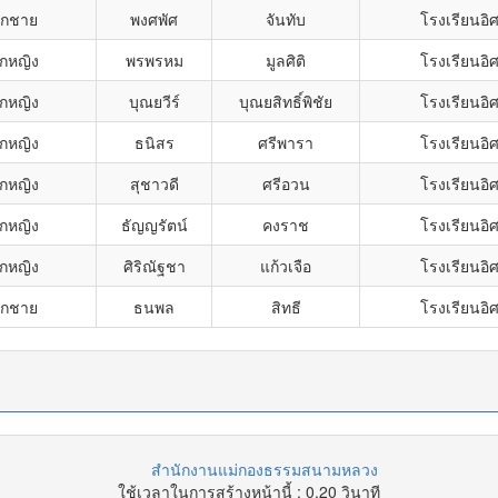
็กชาย
พงศพัศ
จันทับ
โรงเรียนอิ
็กหญิง
พรพรหม
มูลศิติ
โรงเรียนอิ
็กหญิง
บุณยวีร์
บุณยสิทธิ์พิชัย
โรงเรียนอิ
็กหญิง
ธนิสร
ศรีพารา
โรงเรียนอิ
็กหญิง
สุชาวดี
ศรีอวน
โรงเรียนอิ
็กหญิง
ธัญญรัตน์
คงราช
โรงเรียนอิ
็กหญิง
ศิริณัฐชา
แก้วเจือ
โรงเรียนอิ
็กชาย
ธนพล
สิทธี
โรงเรียนอิ
สำนักงานแม่กองธรรมสนามหลวง
ใช้เวลาในการสร้างหน้านี้ : 0.20 วินาที