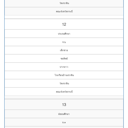
วัดเขาดิน
คณะจังหวัดกระบี่
12
ประถมศึกษา
ป.๖
เด็กชาย
ชลสิทธ์
ปากลาว
โรงเรียนบ้านเขาดิน
วัดเขาดิน
คณะจังหวัดกระบี่
13
มัธยมศึกษา
ม.๑